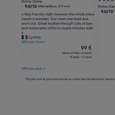
Héberge
3.0 étoiles
Notre-Dame
p
é
5.0 étoil
9.0
9,0/10
Merveilleux
(515 avis)
Notre-Da
a
c
sur
9.0
9,0/10
c
e
«
« Very friendly staff, however the whole place
10,
sur
i
v
V
needs a remodel. Our room was tired and
Merveilleux,
10,
e
a
e
worn out. Great location though! Lots of bars
(515 avis)
Merveill
u
n
r
and restaurants within a couple minutes walk.
(1 004 avi
s
t
y
»
e
p
f
Cynthia
e
o
r
Afficher moins
t
u
i
Le
99 €
l
r
e
nouveau
taxes et frais compris
u
l
n
prix
16 août - 17 août
m
e
d
est
î
p
l
de
e
Afficher plus
r
y
99 €
u
i
s
s
x
t
Prix
Prix par nuit le plus bas trouvé au cours des 24 dernières heures
e
.
a
par
P
»
f
nuit
e
f
le
t
,
plus
i
h
bas
t
o
trouvé
b
w
au
e