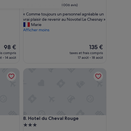
8.6
8,6/10
Excellent
(1 006 avis)
sur
«
« Comme toujours un personnel agréable un
10,
C
vrai plaisir de revenir au Novotel Le Chesnay »
Excellent,
o
Marie
(1 006 avis)
m
Afficher moins
m
e
t
Le
Le
98 €
135 €
o
nouveau
nouveau
ais compris
taxes et frais compris
u
prix
prix
t - 14 août
17 août - 18 août
j
est
est
o
de
de
Hotel du Cheval Rouge
u
98 €
135 €
r
s
u
n
p
e
r
s
Hotel du Cheval Rouge
8. Hotel du Cheval Rouge
o
n
Hébergement
n