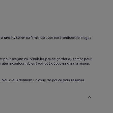
r
e
v
e
n
i
r
a
 une invitation au farniente avec ses étendues de plages
u
N
o
v
o
 et pour ses jardins. N'oubliez pas de garder du temps pour
t
sites incontournables à voir et à découvrir dans la région.
e
l
L
ame. Nous vous donnons un coup de pouce pour réserver
e
C
h
e
s
n
a
y