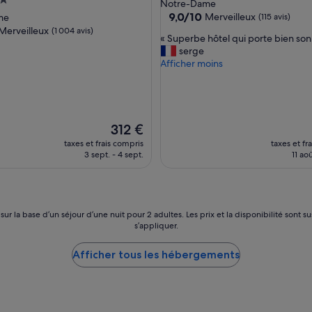
ment
3.0 étoiles
Notre-Dame
es
9.0
9,0/10
Merveilleux
me
(115 avis)
sur
Merveilleux
(1 004 avis)
«
« Superbe hôtel qui porte bien son
10,
S
serge
Merveilleux,
u
Afficher moins
(115 avis)
eux,
p
s)
e
r
b
e
Le
312 €
h
nouveau
taxes et frais compris
taxes et fr
ô
prix
3 sept. - 4 sept.
11 ao
t
est
e
de
l
312 €
q
u
 sur la base d’un séjour d’une nuit pour 2 adultes. Les prix et la disponibilité so
i
s’appliquer.
p
o
Afficher tous les hébergements
r
t
e
b