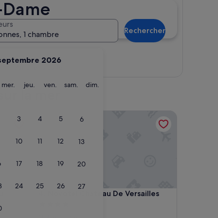
re-Dame
eurs
Rechercher
onnes, 1 chambre
septembre 2026
Afficher la carte
ardi
mercredi
jeudi
vendredi
samedi
dimanche
mer.
jeu.
ven.
sam.
dim.
sur la mer
illiage
Novotel Chateau De Versailles
3
4
5
6
10
11
12
13
6
17
18
19
20
3
24
25
26
27
illiage
Novotel Chateau De Versailles
u
4. Novotel Chateau De Versailles
Hébergement
0
4.0 étoiles
Notre-Dame