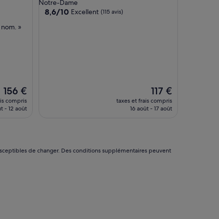
3.0 étoiles
Notre-Dame
e
8.6
8,6/10
Excellent
(115 avis)
l
sur
a
 nom. »
10,
g
Excellent,
r
(115 avis)
é
a
b
l
e
Le
Le
156 €
117 €
u
nouveau
nouveau
ais compris
taxes et frais compris
n
prix
prix
ût - 12 août
16 août - 17 août
v
est
est
r
de
de
a
156 €
117 €
i
p
nt susceptibles de changer. Des conditions supplémentaires peuvent
l
a
i
s
i
r
d
e