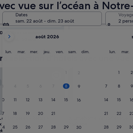
onibilité
avec vue sur l’océan à Not
an
Dates
Voyag
Demain
sam. 22 août - dim. 23 août
2 pers
9 août - 10 août
Les
Dans deux semaines
août 2026
mois
21 août - 23 août
affichés
sont
lundi
mardi
mercredi
jeudi
vendredi
samedi
dimanche
lundi
m
lun.
mar.
mer.
jeu.
ven.
sam.
dim.
lun.
mar.
e sélection d’hôtels avec une vue 
August
2026
et
 Lumières - Relais & Châteaux
Limehome Versailles Rue du Ba
1
1
2
2
September
2026.
3
4
5
6
7
8
7
8
9
9
10
11
12
13
14
15
14
15
1
16
17
18
19
20
21
22
21
22
2
23
 Lumières - Relais & Châteaux
Limehome Versailles Rue du Ba
Les Lumières - Relais &
3. Limehome Versailles Rue d
x
Bailliage
24
25
26
27
28
29
28
29
3
30
ment
Notre-Dame