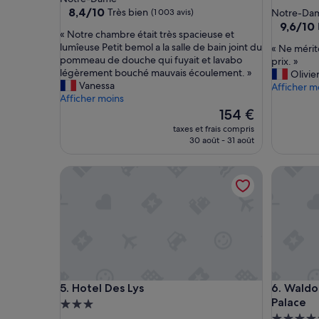
5.0 étoil
8.4
8,4/10
Très bien
(1 003 avis)
Notre-Da
sur
9.6
9,6/10
«
« Notre chambre était très spacieuse et
10,
sur
N
lumîeuse Petit bemol a la salle de bain joint du
«
« Ne mérit
Très
10,
o
pommeau de douche qui fuyait et lavabo
N
prix. »
bien,
Exceptio
t
légèrement bouché mauvais écoulement. »
e
Olivie
(1 003 avis)
(54 avis)
r
Vanessa
m
Afficher m
e
Afficher moins
é
c
Le
r
154 €
h
nouveau
i
taxes et frais compris
a
prix
t
30 août - 31 août
m
est
e
b
de
p
Hotel Des Lys
Waldorf A
r
154 €
a
e
s
é
5
t
é
a
t
i
o
t
i
t
l
r
e
Hotel Des Lys
Waldorf A
5. Hotel Des Lys
6. Waldor
è
s
Palace
s
Hébergement
,
s
d