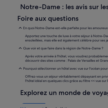
e
cours
m
v
Notre-Dame : les avis sur les
des
o
e
24 dernières
l
r
heures
Foire aux questions
a
t
sur
l
h
la
a
e
base
En quoi Notre-Dame est-elle parfaite pour les amoureux 
s
w
d’un
a
h
séjour
Apportez une touche de luxe à votre séjour à Notre-Da
l
o
d’une
ensoleillées, mais elle est également célèbre pour ses j
l
l
nuit
e
e
Que voir et que faire dans la région de Notre-Dame ?
pour
d
p
2 adultes.
e
Après votre arrivée à l'hôtel, vous voudrez probablemen
l
Les
b
découvrir des sites comme : Palais de Versailles et Gran
a
prix
a
c
et
Pourquoi sélectionner un hôtel avec vue sur l'océan po
i
e
la
n
n
disponibilité
Offrez-vous un séjour véritablement dépaysant en priv
j
e
sont
l'hôtel idéal en quelques clics grâce au filtre << vue su
o
e
susceptibles
i
d
de
n
Explorez un monde de voya
s
changer.
t
a
Des
d
r
conditions
u
e
supplémentaires
p