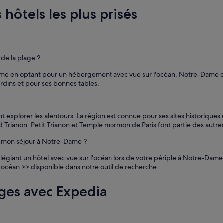
i
 hôtels les plus prisés
e
n
s
o
n
n
de la plage ?
o
m
me en optant pour un hébergement avec vue sur l'océan. Notre-Dame est
.
ardins et pour ses bonnes tables.
»
t explorer les alentours. La région est connue pour ses sites historiques
d Trianon. Petit Trianon et Temple mormon de Paris font partie des autres 
ur mon séjour à Notre-Dame ?
ilégiant un hôtel avec vue sur l'océan lors de votre périple à Notre-D
r l'océan >> disponible dans notre outil de recherche.
ges avec Expedia