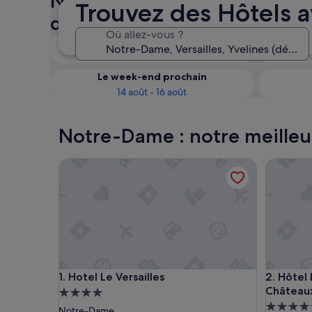
Notre-Dame : vérifiez la disp
Trouvez des Hôtels 
des Hôtels avec vue sur l’océ
Où allez-vous ?
Ce soir
8 août - 9 août
Le week-end prochain
14 août - 16 août
Notre-Dame : notre meilleur
Hotel Le Versailles
Hôtel Les
Hotel Le Versailles
Hôtel Les
1. Hotel Le Versailles
2. Hôtel 
Château
Hébergement
Héberge
4.0 étoiles
Notre-Dame