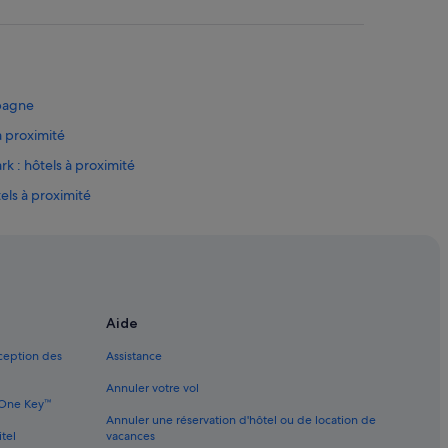
»
pagne
à proximité
k : hôtels à proximité
els à proximité
ls à proximité
tels à proximité
ges de jeunesse
Aide
 d’hôtes
xception des
Assistance
Annuler votre vol
ns de campagne
e One Key™
Annuler une réservation d'hôtel ou de location de
s
itel
vacances