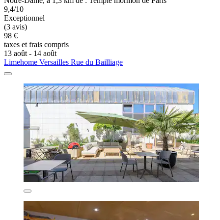
Notre-Dame, à 1,3 km de : Temple mormon de Paris
9,4/10
Exceptionnel
(3 avis)
98 €
taxes et frais compris
13 août - 14 août
Limehome Versailles Rue du Bailliage