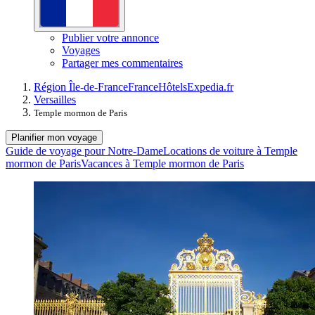
Publier votre annonce
Voyages
Partager mes commentaires
Région Île-de-France
France
Hôtels
Expedia.fr
Versailles
Temple mormon de Paris
Planifier mon voyage
Guide de voyage pour Notre-Dame
Locations de voiture à Temple
mormon de Paris
Vacances à Temple mormon de Paris