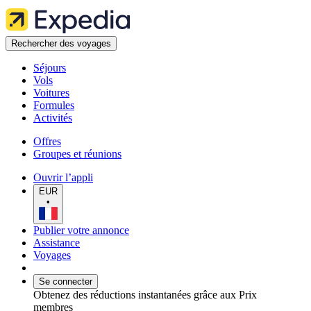
Rechercher des voyages
Séjours
Vols
Voitures
Formules
Activités
Offres
Groupes et réunions
Ouvrir l’appli
EUR
•
Publier votre annonce
Assistance
Voyages
Se connecter
Obtenez des réductions instantanées grâce aux Prix
membres