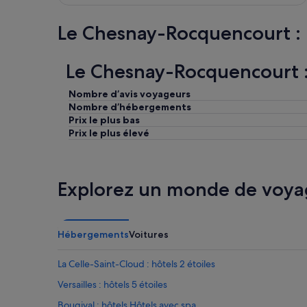
r
d
e
e
Le Chesnay-Rocquencourt : l
s
a
s
u
o
.
Le Chesnay-Rocquencourt : 
n
L
t
e
Nombre d’avis voyageurs
é
r
Nombre d’hébergements
c
e
Prix le plus bas
a
s
i
Prix le plus élevé
t
l
e
l
e
é
t
e
Explorez un monde de voya
a
s
i
L
t
’
t
é
r
Hébergements
Voitures
l
è
e
s
La Celle-Saint-Cloud : hôtels 2 étoiles
c
c
t
o
Versailles : hôtels 5 étoiles
r
n
Bougival : hôtels Hôtels avec spa
i