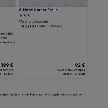
o
b
Hôtel Korner Etoile
8. Hôtel Korner Etoile
l
è
Hébergement
m
3.0 étoiles
17e arrondissement
e
8.6
8,6/10
Excellent
(498 avis)
d
sur
e
roximité.
10,
p
es de
Excellent,
r
us ceux qui
(498 avis)
e
p
a
r
a
Le
Le
199 €
92 €
t
nouveau
nouveau
ais compris
taxes et frais compris
i
prix
prix
t - 10 août
21 août - 22 août
o
est
est
n
de
de
d
199 €
92 €
e
n
nt susceptibles de changer. Des conditions supplémentaires peuvent
o
t
r