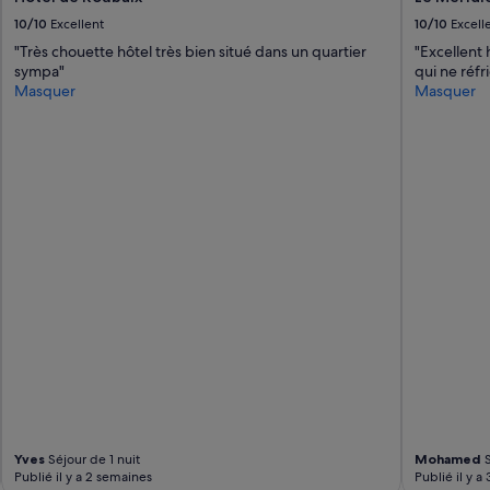
i
o
10/10
Excellent
10/10
Excell
s
u
"Très chouette hôtel très bien situé dans un quartier
"Excellent 
a
b
sympa"
qui ne réfr
t
l
Masquer
Masquer
i
i
o
e
n
r
e
l
x
a
t
t
é
o
r
u
i
r
e
E
u
i
r
f
e
f
,
e
p
l
e
à
t
5
i
m
t
i
Yves
Séjour de 1 nuit
Mohamed
S
d
n
Publié il y a 2 semaines
Publié il y a
é
u