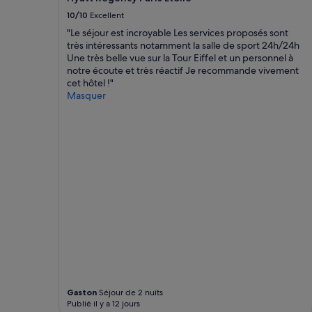
s
t
changer.
10/10
Excellent
t
u
Des
"Le séjour est incroyable Les services proposés sont
o
n
conditions
très intéressants notamment la salle de sport 24h/24h
i
e
supplémentaires
Une très belle vue sur la Tour Eiffel et un personnel à
l
d
peuvent
notre écoute et très réactif Je recommande vivement
e
o
s’appliquer.
cet hôtel !"
t
u
Masquer
t
c
e
h
s
e
t
t
o
e
m
l
b
e
e
p
,
h
l
o
e
n
s
e
p
s
e
a
i
n
n
s
Gaston
Séjour de 2 nuits
t
r
Publié il y a 12 jours
u
i