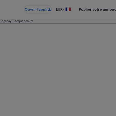
•
Ouvrir l’appli
EUR
Publier votre annon
e Chesnay-Rocquencourt