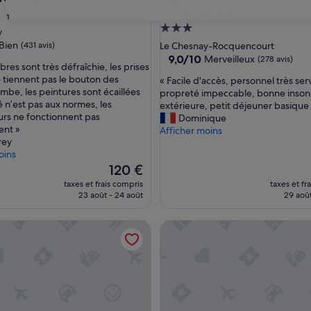
Rocquencourt
ment
31
Hébergement
es
y
3.0 étoiles
Bien
(431 avis)
Le Chesnay-Rocquencourt
9.0
9,0/10
Merveilleux
(278 avis)
res sont très défraîchie, les prises
sur
 tiennent pas le bouton des
«
« Facile d'accès, personnel très ser
10,
ombe, les peintures sont écaillées
F
propreté impeccable, bonne insono
Merveilleux,
té n’est pas aux normes, les
a
extérieure, petit déjeuner basique
(278 avis)
urs ne fonctionnent pas
c
Dominique
ent »
i
Afficher moins
rey
l
oins
e
Le
d
120 €
nouveau
'
taxes et frais compris
taxes et fr
prix
a
23 août - 24 août
29 août
est
c
de
c
 Magellan
Grand Hotel Leveque
120 €
è
s
,
p
e
r
s