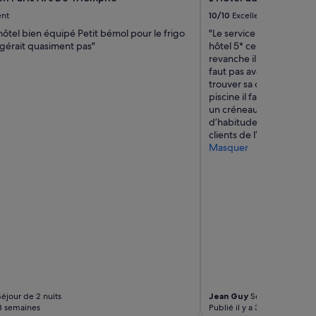
i
ent
10/10
Excellent
l
hôtel bien équipé Petit bémol pour le frigo
"Le service de chambre n’
l
igérait quasiment pas"
hôtel 5* ce n’est pas nor
e
revanche il y a énormém
u
faut pas avoir peur de 
r
trouver sa chambre. Et ah
b
piscine il faut payer 60
r
un créneau 😳. C’est un
u
d’habitude l’accès à la p
n
clients de l’hôtel !!! No
c
Masquer
h
d
e
P
a
r
i
s
l
e
d
i
éjour de 2 nuits
Jean Guy
Séjour de 1 nuit
m
 3 semaines
Publié il y a 3 semaines
a