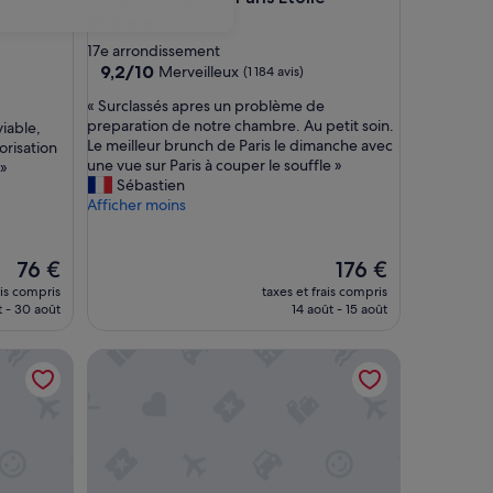
Hébergement
4.0 étoiles
17e arrondissement
9.2
9,2/10
Merveilleux
(1 184 avis)
sur
«
« Surclassés apres un problème de
10,
S
preparation de notre chambre. Au petit soin.
viable,
Merveilleux,
u
Le meilleur brunch de Paris le dimanche avec
risation
(1 184 avis)
r
une vue sur Paris à couper le souffle »
 »
c
Sébastien
l
Afficher moins
a
s
s
Le
Le
76 €
176 €
é
nouveau
nouveau
ais compris
taxes et frais compris
s
prix
prix
 - 30 août
14 août - 15 août
a
est
est
p
de
de
Hôtel Korner Etoile
r
76 €
176 €
e
s
u
n
p
r