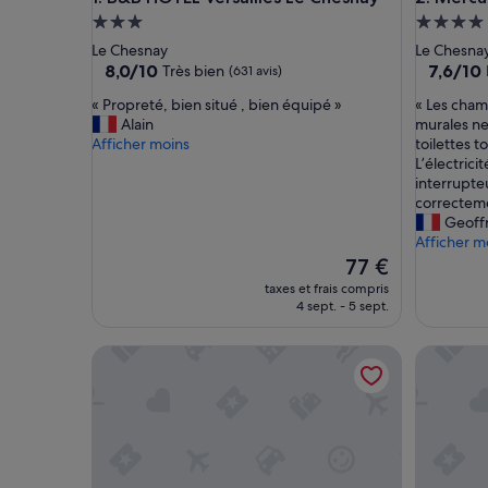
Hébergement
Héberge
3.0 étoiles
4.0 étoil
Le Chesnay
Le Chesna
8.0
7.6
8,0/10
7,6/10
Très bien
(631 avis)
sur
sur
«
«
« Propreté, bien situé , bien équipé »
« Les chamb
10,
10,
P
L
Alain
murales ne
Très
Bien,
r
e
Afficher moins
toilettes t
bien,
(431 avis)
o
s
L’électrici
(631 avis)
p
c
interrupte
r
h
correctem
e
a
Geoff
t
m
Afficher m
é
b
Le
77 €
,
r
nouveau
taxes et frais compris
b
e
prix
4 sept. - 5 sept.
i
s
est
e
s
de
Hotel Floride Etoile
Hotel Le
n
o
77 €
s
n
i
t
t
t
u
r
é
è
,
s