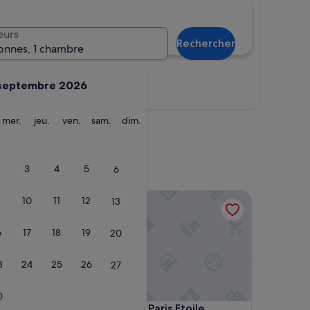
eurs
Rechercher
onnes, 1 chambre
septembre 2026
Afficher la carte
ardi
mercredi
jeudi
vendredi
samedi
dimanche
mer.
jeu.
ven.
sam.
dim.
3
4
5
6
ncourt
Hyatt Regency Paris Etoile
10
11
12
13
6
17
18
19
20
3
24
25
26
27
0
ncourt
Hyatt Regency Paris Etoile
4. Hyatt Regency Paris Etoile