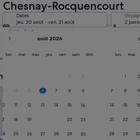
Le Chesnay-Rocquencourt
Dans deux semaines
Dates
Voyag
21 août - 23 août
jeu. 20 août - ven. 21 août
2 pers
Dans deux mois
2 oct. - 4 oct.
Les
août 2026
mois
affichés
sont
lundi
mardi
mercredi
jeudi
vendredi
samedi
dimanche
lundi
m
lun.
mar.
mer.
jeu.
ven.
sam.
dim.
lun.
mar.
es pourraient vous convenir.
August
2026
et
Chesnay-Rocquencourt
1
1
2
2
September
2026.
ersailles Paris Ouest
B&B HOTEL Versailles Rocque
3
4
5
6
7
8
7
8
9
9
10
11
12
13
14
15
14
15
1
16
17
18
19
20
21
22
21
22
2
23
24
25
26
27
28
29
28
29
3
30
ersailles Paris Ouest
B&B HOTEL Versailles Rocque
re Versailles Paris Ouest
3. B&B HOTEL Versailles