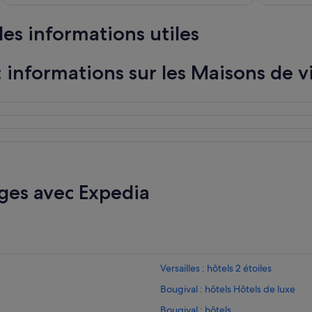
j
t
e
e
es informations utiles
u
s
n
d
e
e
informations sur les Maisons de vi
r
m
b
a
a
r
s
c
i
h
q
e
u
!
e
J
»
e
ges avec Expedia
c
o
n
s
e
i
l
Versailles : hôtels 2 étoiles
l
e
Bougival : hôtels Hôtels de luxe
c
Bougival : hôtels