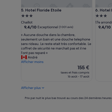
b
d
i
é
Hotel Floride Etoile
Hotel Le
5. Hotel Floride Etoile
6. Hotel
e
f
n
r
Hébergement
Héberge
é
a
3.0 étoiles
3.0 étoil
Chaillot
17e arron
q
î
9.4
9.4
9,4/10
9,4/10
Exceptionnel
(1 001 avis)
u
c
sur
sur
i
h
«
« Aucune douche dans la chambre,
10,
10,
p
i
A
seulement un bain et une douche telephone
Exceptionnel,
Exceptio
é
e
u
sans rideau. Le reste etait très confortable. Le
(1 001 avis)
(927 avis
»
,
c
coffret de sécurité ne marchait pas et il ne
l
u
l’ont pas reparé »
e
n
André
s
e
Afficher moins
p
d
Le
155 €
r
o
nouveau
taxes et frais compris
i
u
prix
16 août - 17 août
s
c
est
e
h
de
s
Afficher plus
e
155 €
m
d
u
a
Prix
Prix par nuit le plus bas trouvé au cours des 24 dernières heures
r
n
par
a
s
nuit
l
l
le