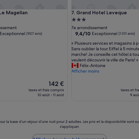
o
n
 Magellan
Grand Hotel Leveque
 Le Magellan
7. Grand Hotel Leveque
n
ment
Hébergement
e
l
es
3.0 étoiles
dissement
7e arrondissement
t
9.4
9,4/10
Exceptionnel
Exceptionnel
(927 avis)
(1 011 avis)
r
sur
è
«
« Plusieurs services et magasins à p
10,
s
P
Sans oublier la tour Eiffel à 5 minut
nnel,
Exceptionnel,
s
l
marche! Je conseille cet hôtel à to
)
(1 011 avis)
e
u
veulent découvrir la ville de Paris! »
r
s
Félix-Antoine
v
i
Afficher moins
i
e
a
u
Le
142 €
b
r
nouveau
taxes et frais compris
taxes et fr
l
s
prix
10 août - 11 août
9 aoû
e
s
est
,
e
de
p
r
142 €
r
v
o
i
 sur la base d’un séjour d’une nuit pour 2 adultes. Les prix et la disponibilité so
p
c
s’appliquer.
r
e
e
s