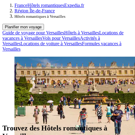
France
Hôtels romantiques
Expedia.fr
Région Île-de-France
Hôtels romantiques à Versailles
Planifier mon voyage
Guide de voyage pour Versailles
Hôtels à Versailles
Locations de
vacances à Versailles
Vols pour Versailles
Activités à
Versailles
Locations de voiture à Versailles
Formules vacances à
Versailles
Trouvez des Hôtels romantiques à