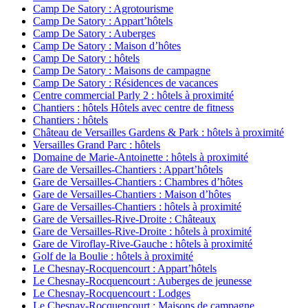
Camp De Satory : Agrotourisme
Camp De Satory : Appart’hôtels
Camp De Satory : Auberges
Camp De Satory : Maison d’hôtes
Camp De Satory : hôtels
Camp De Satory : Maisons de campagne
Camp De Satory : Résidences de vacances
Centre commercial Parly 2 : hôtels à proximité
Chantiers : hôtels Hôtels avec centre de fitness
Chantiers : hôtels
Château de Versailles Gardens & Park : hôtels à proximité
Versailles Grand Parc : hôtels
Domaine de Marie-Antoinette : hôtels à proximité
Gare de Versailles-Chantiers : Appart’hôtels
Gare de Versailles-Chantiers : Chambres d’hôtes
Gare de Versailles-Chantiers : Maison d’hôtes
Gare de Versailles-Chantiers : hôtels à proximité
Gare de Versailles-Rive-Droite : Châteaux
Gare de Versailles-Rive-Droite : hôtels à proximité
Gare de Viroflay-Rive-Gauche : hôtels à proximité
Golf de la Boulie : hôtels à proximité
Le Chesnay-Rocquencourt : Appart’hôtels
Le Chesnay-Rocquencourt : Auberges de jeunesse
Le Chesnay-Rocquencourt : Lodges
Le Chesnay-Rocquencourt : Maisons de campagne