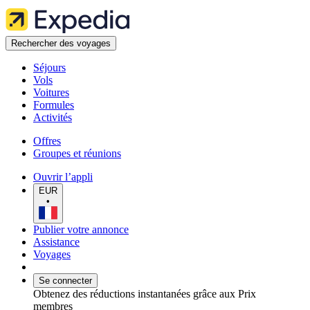
Rechercher des voyages
Séjours
Vols
Voitures
Formules
Activités
Offres
Groupes et réunions
Ouvrir l’appli
EUR
•
Publier votre annonce
Assistance
Voyages
Se connecter
Obtenez des réductions instantanées grâce aux Prix
membres