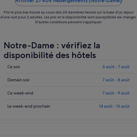
Afficher 27 404 hébergements (Notre-Dame)
Prix le plus bas trouvé au cours des 24 dernières heures sur la base d’un séjour
d’une nuit pour 2 adultes. Les prix et la disponibilité sont susceptibles de changer.
D’autres conditions peuvent s’appliquer.
Notre-Dame : vérifiez la
disponibilité des hôtels
Consulter
Ce soir
6 août - 7 août
les
prix
Consulter
Demain soir
7 août - 8 août
à
les
Notre-
prix
Consulter
Ce week-end
7 août - 9 août
Dame
à
les
pour
Notre-
prix
Consulter
Le week-end prochain
14 août - 16 août
cette
Dame
à
les
nuit,
pour
Notre-
prix
6
demain
Dame
à
août
soir,
pour
Notre-