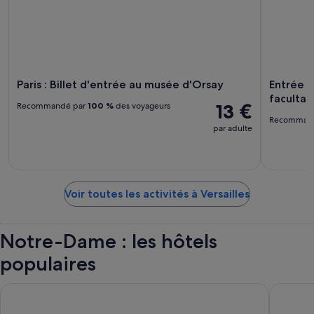
Paris : Billet d'entrée au musée d'Orsay
Entrée 
facultati
13 €
Recommandé par
100 %
des voyageurs
Recomman
par adulte
Voir toutes les activités à Versailles
Notre-Dame : les hôtels
populaires
Hyatt Regency Paris Etoile
H4 Wyndh