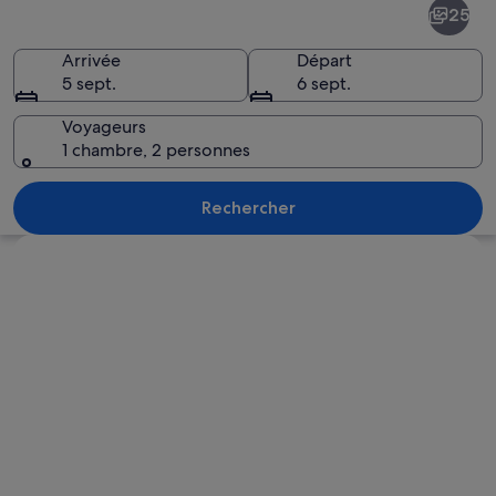
25
Dame
Arrivée
Départ
5 sept.
6 sept.
Voyageurs
1 chambre, 2 personnes
Un magnifique palais, orné de motifs d
Rechercher
Explorer la carte