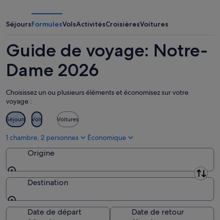
-
7
ce
Dame
7
août
week-
pour
août
-
end,
le
Séjours
Formules
Vols
Activités
Croisières
Voitures
8
7
week-
août
août
end
Guide de voyage: Notre-
-
prochain,
9
14
Dame 2026
août
août
-
Choisissez un ou plusieurs éléments et économisez sur votre
16
voyage :
août
Séjours
Vols
Voitures
1 chambre, 2 personnes
Économique
Origine
Origine
Destination
Destination
Date de départ
Date de retour