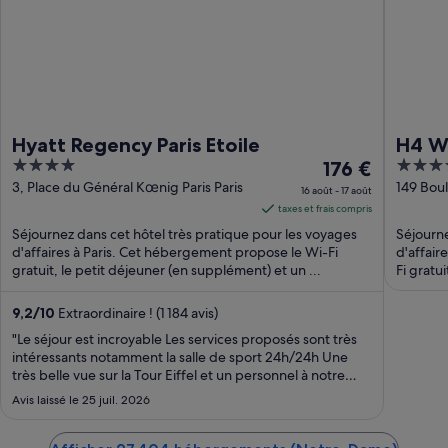
Hyatt Regency Paris Etoile
H4 Wy
4
Le
4
176 €
out
prix
out
3, Place du Général Kœnig Paris Paris
149 Boul
16 août - 17 août
Denis
of
est
of
taxes et frais compris
5
de 176 €
5
Séjournez dans cet hôtel très pratique pour les voyages
Séjourne
par
d'affaires à Paris. Cet hébergement propose le Wi-Fi
d'affair
gratuit, le petit déjeuner (en supplément) et un ...
nuit
Fi gratu
du 16
août
9,2
/
10
Extraordinaire ! (1 184 avis)
au 17
"Le séjour est incroyable Les services proposés sont très
août.
intéressants notamment la salle de sport 24h/24h Une
très belle vue sur la Tour Eiffel et un personnel à notre
écoute et très réactif Je recommande vivement cet hôtel
Avis laissé le 25 juil. 2026
!"