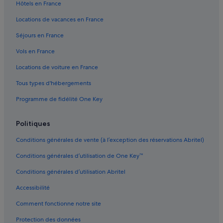
Hôtels en France
Notre-Dame : hôtels Hôtels avec vue sur l’océan
Locations de vacances en France
Notre-Dame : hôtels
Séjours en France
Palais de Versailles : hôtels à proximité
Saint-Cyr-L'école : Auberges de jeunesse
Vols en France
Saint-Cyr-L'école : Chambres d’hôtes
Locations de voiture en France
Saint-Cyr-L'école : hôtels Hôtels acceptant les animaux
Tous types d'hébergements
de compagnie
Programme de fidélité One Key
Saint-Cyr-L'école : hôtels Hôtels avec piscine
Saint-Cyr-L'école : hôtels Hôtels de luxe
Politiques
Saint-Cyr-L'école : hôtels Hôtels historiques
Conditions générales de vente (à l’exception des réservations Abritel)
Saint-Cyr-L'école : hôtels Hôtels avec parc aquatique
Conditions générales d’utilisation de One Key™
Saint-Cyr-L'école : hôtels Hôtels romantiques
Conditions générales d’utilisation Abritel
Saint-Cyr-L'école : hôtels Hôtels pas chers
Accessibilité
Saint-Cyr-L'école : Maisons de campagne
Comment fonctionne notre site
Saint-Cyr-L'école : Maisons de ville
Protection des données