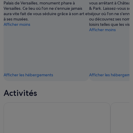
Palais de Versailles, monument phare à
vous arrêtant à Château
Versailles. Ce lieu où l'on ne s'ennuie jamais
& Park. Laissez-vous séd
aura vite fait de vous séduire grâce à son art et
séjour où l'on ne s'ennu
à ses musées.
ou découvrez ses nombr
Afficher moins
loisirs telles que les vis
Afficher moins
Afficher les hébergements
Afficher les hébergeme
Activités
Paris : Billet d'entrée au musée d'Orsay
Entrée au 