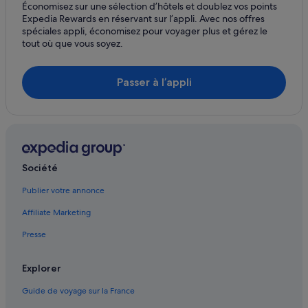
Économisez sur une sélection d’hôtels et doublez vos points
Le Chesnay-Rocquencourt : Maison d’hôtes
Expedia Rewards en réservant sur l’appli. Avec nos offres
spéciales appli, économisez pour voyager plus et gérez le
Le Chesnay-Rocquencourt : hôtels Hôtels avec parking
tout où que vous soyez.
Le Chesnay-Rocquencourt : hôtels Hôtels d’aventure
Le Chesnay-Rocquencourt : hôtels Hôtels tout compris
Passer à l’appli
Le Chesnay-Rocquencourt : hôtels Hôtels pas chers
Le Chesnay-Rocquencourt : Maisons de campagne
Le Chesnay-Rocquencourt : Maisons de ville
Le Chesnay-Rocquencourt : Palaces
Société
Le Chesnay-Rocquencourt : Résidences de vacances
Publier votre annonce
Le Chesnay-Rocquencourt : Complexes hôteliers
Affiliate Marketing
Notre-Dame : hôtels Hôtels acceptant les animaux de
compagnie
Presse
Notre-Dame : hôtels Hôtels avec parking
Explorer
Notre-Dame : hôtels Hôtels de luxe
Guide de voyage sur la France
Notre-Dame : hôtels Hôtels historiques