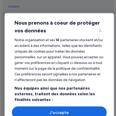
Saint-Cyr-L'école : Résidences de vacances
Cookies
Saint-Cyr-L'école : Complexes hôteliers
Conditions générales d'utilisation
Saint-Louis : hôtels Hôtels avec parking
Nous prenons à coeur de protéger
Mentions légales / Nous contacter
Saint-Louis : hôtels Hôtels avec piscine
vos données
Directives de contenu et signalement de contenus
Saint-Louis : hôtels Hôtels de plage
Saint-Louis : hôtels Hôtels-boutiques
Notre organisation et ses
16
partenaires stockent et/ou
Aide
accèdent à des informations, telles que les identifiants
Saint-Louis : hôtels Hôtels de luxe
uniques de cookies pour traiter les données
Assistance
Saint-Louis : hôtels Hôtels avec spa
personnelles, sur un appareil. Vous pouvez accepter ou
Annuler votre vol
gérer vos préférences en cliquant ci-dessous ou à tout
Saint-Louis : hôtels Hôtels tout compris
moment sur la page de la politique de confidentialité.
Annuler une réservation d'hôtel ou de location de vacances
Saint-Louis : hôtels Hôtels pas chers
Ces préférences seront signalées à nos partenaires et
Délais de remboursement
Saint-Louis : hôtels
n’affecteront pas les données de navigation.
Utiliser un bon de réduction Expedia
Station RER de Versailles-Château-Rive-Gauche :
Nos équipes ainsi que nos partenaires
Appart’hôtels
externes, traitent des données selon les
Documents de voyage internationaux
Station RER de Versailles-Château-Rive-Gauche :
finalités suivantes :
Chambres d’hôtes
Utiliser des données de géolocalisation précises. Analyser
Station RER de Versailles-Château-Rive-Gauche : Maison
activement les caractéristiques de l’appareil pour
J'accepte
d’hôtes
l’identification. Stocker et/ou accéder à des informations