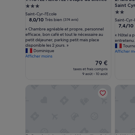
Saint Cy
Hébergement
Héberge
3.0 étoiles
Saint-Cyr-l'Ecole
2.0 étoil
8.0
8,0/10
Très bien
(374 avis)
Saint-Cyr-
sur
7.4
7,4/10
«
« Chambre agréable et propre, personnel
10,
sur
C
efficace, bon café et tout le nécessaire au
«
« Hôtel a p
Très
10,
h
petit déjeuner, parking petit mais place
H
entretenu.
bien,
Bien,
a
disponible les 2 jours. »
ô
Tourno
(374 avis)
(274 avis)
m
Dominique
t
Afficher m
b
Afficher moins
e
r
Le
l
79 €
e
nouveau
a
taxes et frais compris
a
prix
p
9 août - 10 août
g
est
r
r
de
i
Comfort Aparthotel Versailles Saint Cyr l'Ecole
Hôtel Kor
é
79 €
x
a
c
b
o
l
r
e
r
e
e
t
c
p
t
r
,