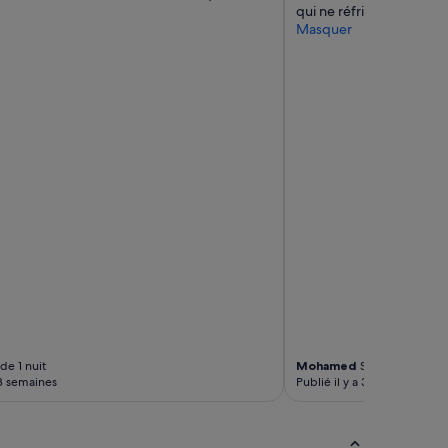
qui ne réfrigérait quasi
Masquer
de 1 nuit
Mohamed
Séjour de 2 nuit
 3 semaines
Publié il y a 3 semaines