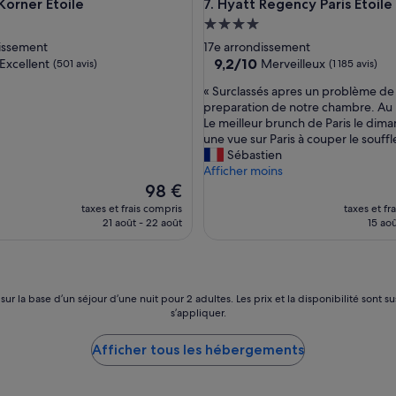
ner Etoile
Hyatt Regency Paris Etoile
Korner Etoile
7. Hyatt Regency Paris Etoile
ment
Hébergement
es
4.0 étoiles
dissement
17e arrondissement
9.2
9,2/10
Excellent
Merveilleux
(501 avis)
(1 185 avis)
sur
«
« Surclassés apres un problème de
10,
S
preparation de notre chambre. Au p
,
Merveilleux,
u
Le meilleur brunch de Paris le dim
(1 185 avis)
r
une vue sur Paris à couper le souffl
c
Sébastien
l
Afficher moins
a
Le
98 €
s
nouveau
taxes et frais compris
taxes et fr
s
prix
21 août - 22 août
15 aoû
é
est
s
de
a
98 €
p
r
 sur la base d’un séjour d’une nuit pour 2 adultes. Les prix et la disponibilité so
e
s’appliquer.
s
u
Afficher tous les hébergements
n
p
r