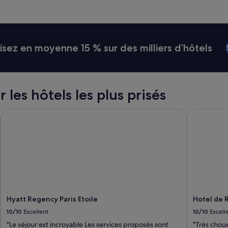
o
b
l
è
m
ez en moyenne 15 % sur des milliers d’hôtels
e
d
e
p
r
r les hôtels les plus prisés
e
p
Hyatt Regency Paris Etoile
Hotel de R
a
r
a
t
i
o
n
d
e
Hyatt Regency Paris Etoile
Hotel de 
n
o
10/10
Excellent
10/10
Excell
t
"Le séjour est incroyable Les services proposés sont
"Très choue
r