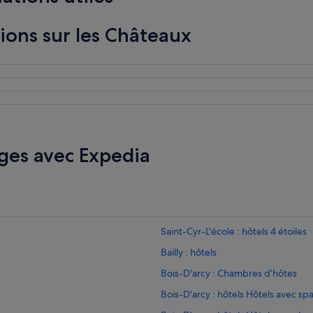
i
l
tions sur les Châteaux
l
e
u
r
b
r
u
n
c
ges avec Expedia
h
d
e
P
a
r
i
Saint-Cyr-L'école : hôtels 4 étoiles
s
l
Bailly : hôtels
e
Bois-D'arcy : Chambres d’hôtes
d
i
Bois-D'arcy : hôtels Hôtels avec sp
m