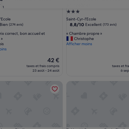
r
en Yvelines
31
ment
Hébergement
es
3.0 étoiles
l'Ecole
Saint-Cyr-l'Ecole
8.8
8,8/10
Bien
Excellent
(274 avis)
(173 avis)
sur
«
rix correct, bon accueil et
« Chambre propre »
10,
C
 »
Christophe
Excellent,
h
is
Afficher moins
(173 avis)
a
oins
m
Le
b
42 €
nouveau
r
taxes et frais compris
taxes et fr
prix
e
23 août - 24 août
6 sep
est
p
de
r
ner Etoile
Hyatt Regency Paris Etoile
42 €
o
p
r
e
»