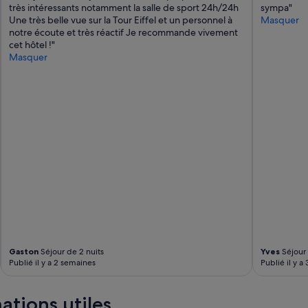
très intéressants notamment la salle de sport 24h/24h
sympa"
e
Une très belle vue sur la Tour Eiffel et un personnel à
Masquer
c
notre écoute et très réactif Je recommande vivement
h
cet hôtel !"
a
Masquer
m
b
r
e
.
A
u
p
e
t
i
t
s
o
i
n
Gaston
Séjour de 2 nuits
Yves
Séjour 
.
Publié il y a 2 semaines
Publié il y a
L
e
m
mations utiles
e