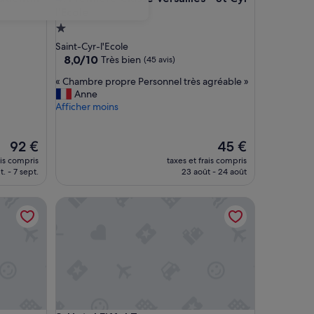
l'Ecole
Hébergement
1.0 étoile
Saint-Cyr-l'Ecole
8.0
8,0/10
Très bien
(45 avis)
sur
«
« Chambre propre Personnel très agréable »
10,
C
Anne
Très
h
Afficher moins
bien,
a
(45 avis)
m
Le
b
Le
92 €
45 €
nouveau
r
nouveau
ais compris
taxes et frais compris
prix
e
prix
t. - 7 sept.
23 août - 24 août
est
p
est
de
r
de
Hotel Eiffel Turenne
92 €
o
45 €
p
r
e
P
e
r
s
o