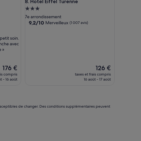
Hotel Eiffel Turenne
8. Hotel Eiffel Turenne
n
Hébergement
n
e
3.0 étoiles
7e arrondissement
l
9.2
9,2/10
Merveilleux
(1 007 avis)
t
sur
r
10,
è
etit soin.
Merveilleux,
s
anche avec
(1 007 avis)
a
e »
g
r
é
Le
Le
176 €
126 €
a
nouveau
nouveau
ais compris
taxes et frais compris
b
prix
prix
t - 16 août
16 août - 17 août
l
est
est
e
de
de
»
176 €
126 €
nt susceptibles de changer. Des conditions supplémentaires peuvent