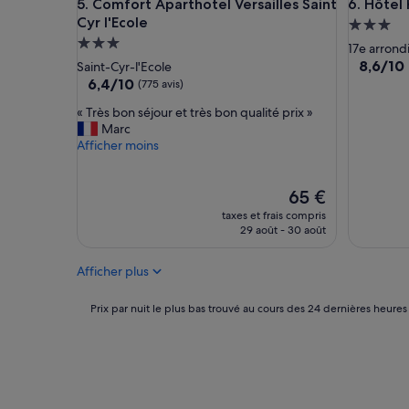
Comfort Aparthotel Versailles Saint Cyr l'Ecole
Hôtel Kor
5. Comfort Aparthotel Versailles Saint
6. Hôtel 
o
b
Cyr l'Ecole
p
Héberge
o
r
n
Hébergement
3.0 étoil
17e arron
e
a
3.0 étoiles
8.6
8,6/10
Saint-Cyr-l'Ecole
,
c
sur
6.4
6,4/10
(775 avis)
p
c
10,
sur
e
u
«
« Très bon séjour et très bon qualité prix »
Excellent
10,
r
e
T
Marc
(501 avis)
(775 avis)
s
i
r
Afficher moins
o
l
è
n
e
s
n
t
b
Le
65 €
e
e
o
nouveau
taxes et frais compris
l
n
n
prix
29 août - 30 août
e
t
s
est
f
r
é
de
f
Afficher plus
e
j
65 €
i
t
o
c
e
u
Prix
Prix par nuit le plus bas trouvé au cours des 24 dernières heures
a
n
r
par
c
u
e
nuit
e
.
t
le
,
»
t
plus
b
r
bas
o
è
trouvé