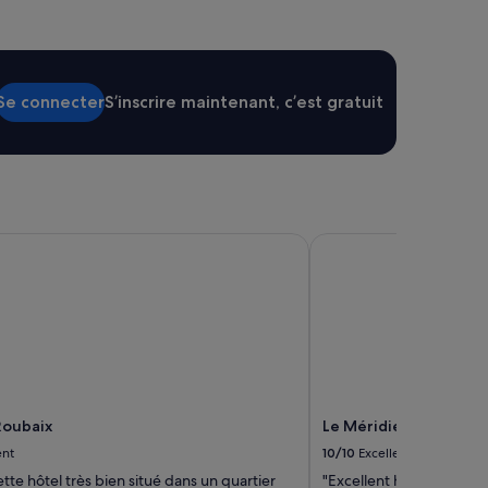
Se connecter
S’inscrire maintenant, c’est gratuit
oubaix
Le Méridien Paris Arc
Roubaix
Le Méridien Paris Arc
ent
10/10
Excellent
tte hôtel très bien situé dans un quartier
"Excellent hôtel bien éq