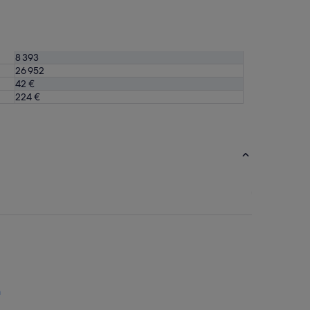
8 393
26 952
42 €
224 €
a