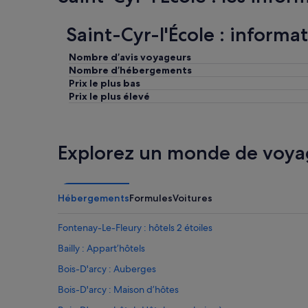
t
m
Saint-Cyr-l'École : informa
a
i
Nombre d’avis voyageurs
s
Nombre d’hébergements
p
Prix le plus bas
l
a
Prix le plus élevé
c
e
d
i
Explorez un monde de voya
s
p
o
n
Hébergements
Formules
Voitures
i
b
Fontenay-Le-Fleury : hôtels 2 étoiles
l
e
Bailly : Appart’hôtels
l
Bois-D'arcy : Auberges
e
s
Bois-D'arcy : Maison d’hôtes
2
j