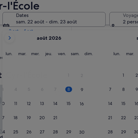
-l'École
Dans deux semaines
Dates
Voyag
21 août - 23 août
sam. 22 août - dim. 23 août
2 pers
Dans deux mois
2 oct. - 4 oct.
Les
août 2026
mois
affichés
sont
lundi
mardi
mercredi
jeudi
vendredi
samedi
dimanche
lundi
m
lun.
mar.
mer.
jeu.
ven.
sam.
dim.
lun.
mar.
es pourraient vous convenir.
August
2026
et
-Cyr-l'École
1
1
2
2
September
2026.
et Versailles Chateau Saint Cyr
ibis Styles Versailles Saint Qu
3
4
5
6
7
8
7
8
9
9
10
11
12
13
14
15
14
15
1
16
17
18
19
20
21
22
21
22
2
23
24
25
26
27
28
29
28
29
3
30
et Versailles Chateau Saint Cyr
ibis Styles Versailles Saint Qu
udget Versailles Chateau
3. ibis Styles Versailles Saint