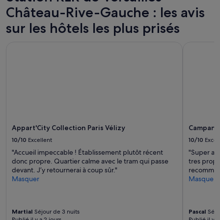
Château-Rive-Gauche : les avis
sur les hôtels les plus prisés
Appart'City Collection Paris Vélizy
Campanile 
Appart'City Collection Paris Vélizy
Campanile
10/10
Excellent
10/10
Excel
"Accueil impeccable ! Établissement plutôt récent
"Super ac
donc propre. Quartier calme avec le tram qui passe
tres propr
devant. J’y retournerai à coup sûr."
recomman
Masquer
Masquer
Martial
Séjour de 3 nuits
Pascal
Séjou
Publié il y a 2 jours
Publié il y a