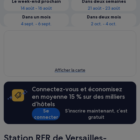
Le week-end prochain
Dans deux semaines
14 août - 16 août
21 août - 23 août
Dans un mois
Dans deux mois
4 sept. - 6 sept.
2 oct. - 4 oct.
Afficher la carte
Connectez-vous et économisez
en moyenne 15 % sur des milliers
d’hôtels
Se
S’inscrire maintenant, c’est
connecter
gratuit
Station RER de Versailles-