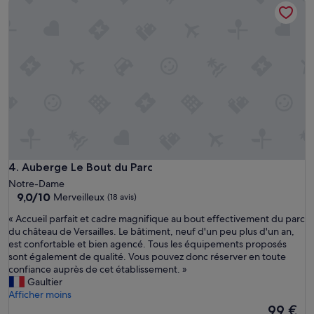
c
136 €
r
n
h
r
s
o
i
v
u
b
e
e
l
l
t
e
i
t
m
b
e
e
e
,
n
t
l
t
m
'
c
é
h
h
t
é
e
r
b
Auberge Le Bout du Parc
4. Auberge Le Bout du Parc
r
o
e
Notre-Dame
.
.
r
9.0
9,0/10
Merveilleux
(18 avis)
»
L
g
sur
e
e
«
« Accueil parfait et cadre magnifique au bout effectivement du parc
10,
p
m
A
du château de Versailles. Le bâtiment, neuf d'un peu plus d'un an,
Merveilleux,
l
e
c
est confortable et bien agencé. Tous les équipements proposés
(18 avis)
u
n
c
sont également de qualité. Vous pouvez donc réserver en toute
s
t
u
confiance auprès de cet établissement. »
,
p
e
Gaultier
l
r
i
Afficher moins
a
o
l
Le
99 €