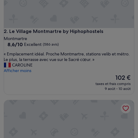
é
j
e
u
n
e
Le Village Montmartre by Hiphophostels
2. Le Village Montmartre by Hiphophostels
r
Montmartre
,
8.6
8,6/10
Excellent
(586 avis)
n
sur
i
«
« Emplacement idéal. Proche Montmartre, stations velib et métro.
10,
p
E
Le plus, la terrasse avec vue sur le Sacré cœur. »
Excellent,
e
m
CAROLINE
(586 avis)
t
p
Afficher moins
i
l
Le
102 €
t
a
nouveau
taxes et frais compris
d
c
prix
9 août - 10 août
é
e
est
j
m
de
MIJE Marais - Hostel
e
e
102 €
u
n
n
t
e
i
r
d
.
é
J
a