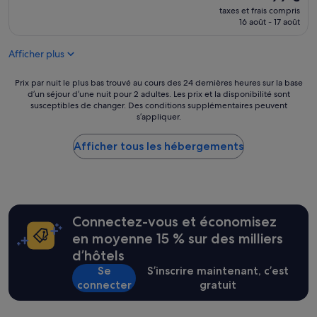
t
p
p
nouveau
taxes et frais compris
e
r
a
prix
16 août - 17 août
r
e
r
est
r
,
f
de
a
l
Afficher plus
a
99 €
s
e
i
s
l
t
Prix
Prix par nuit le plus bas trouvé au cours des 24 dernières heures sur la base
e
i
e
d’un séjour d’une nuit pour 2 adultes. Les prix et la disponibilité sont
par
a
t
susceptibles de changer. Des conditions supplémentaires peuvent
t
nuit
v
e
s’appliquer.
c
le
e
s
a
plus
c
t
d
Afficher tous les hébergements
bas
v
b
r
trouvé
u
o
e
au
e
n
m
cours
s
,
a
des
u
l
g
24 dernières
r
e
Connectez-vous et économisez
n
heures
l
p
i
sur
en moyenne 15 % sur des milliers
e
e
f
la
d’hôtels
S
r
i
base
a
s
Se
S’inscrire maintenant, c’est
q
d’un
c
o
connecter
gratuit
u
séjour
r
n
e
d’une
é
n
a
nuit