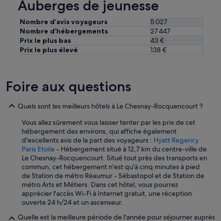
Auberges de jeunesse
o
t
n
i
Nombre d’avis voyageurs
5 027
a
m
Nombre d’hébergements
27 447
r
e
r
Prix le plus bas
43 €
n
i
Prix le plus élevé
138 €
t
v
,
é
n
e
e
Foire aux questions
q
u
u
f
i
d
Quels sont les meilleurs hôtels à Le Chesnay-Rocquencourt ?
m
'
'
u
Vous allez sûrement vous laisser tenter par les prix de cet
o
n
hébergement des environs, qui affiche également
n
p
d'excellents avis de la part des voyageurs :
Hyatt Regency
t
e
Paris Etoile
- Hébergement situé à 12,7 km du centre-ville de
p
u
Le Chesnay-Rocquencourt. Situé tout près des transports en
e
p
commun, cet hébergement n'est qu'à cinq minutes à pied
r
l
de Station de métro Réaumur - Sébastopol et de Station de
d
u
métro Arts et Métiers. Dans cet hôtel, vous pourrez
u
s
apprécier l'accès Wi-Fi à Internet gratuit, une réception
e
d
ouverte 24 h/24 et un ascenseur.
.
'
Quelle est la meilleure période de l'année pour séjourner auprès
T
u