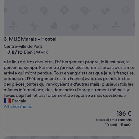
u
l
s
.
t
P
e
r
u
o
n
c
t
h
MIJE Marais - Hostel
3. MIJE Marais - Hostel
h
e
Centre-ville de Paris
é
M
7.8
7,8/10
Bien
(741 avis)
p
o
sur
a
n
«
« Le lieu est très chouette, l'hébergement propre, le lit est bon, le
10,
s
t
L
personnel sympa. Par contre j'ai reçu plusieurs mail préalables à mon
Bien,
t
m
e
arrivée qui m'ont perdue. Tous en anglais (alors que je suis française,
(741 avis)
r
a
l
eux aussi et l'hébergement est en France) avec des grands textes,
è
r
i
des pièces jointes qui renvoyaient à d'autres mails, plusieurs fois les
s
t
e
mêmes informations, des demandes d'enregistrement même si je
c
r
u
l'avais déjà fait, et pas forcément de réponse à mes questions. »
h
e
e
Pascale
a
,
s
Afficher moins
u
s
t
Le
136 €
d
t
t
nouveau
taxes et frais compris
e
a
r
prix
10 août - 11 août
t
t
è
est
h
i
s
de
o
Auberge Le Bout du Parc
o