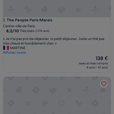
The People Paris Marais
1. The People Paris Marais
Centre-ville de Paris
8.2
8,2/10
Très bien
(1 216 avis)
sur
«
« Je n'ai pas pris de déjeuner, ni petit déjeuner. Juste un thé pas
10,
J
très chaud et horriblement cher. »
Très
e
MARTINE
bien,
n
Afficher moins
(1 216 avis)
'
Le
138 €
a
nouveau
taxes et frais compris
i
prix
9 août - 10 août
p
est
a
de
Le Village Montmartre by Hiphophostels
s
138 €
p
r
i
s
d
e
d