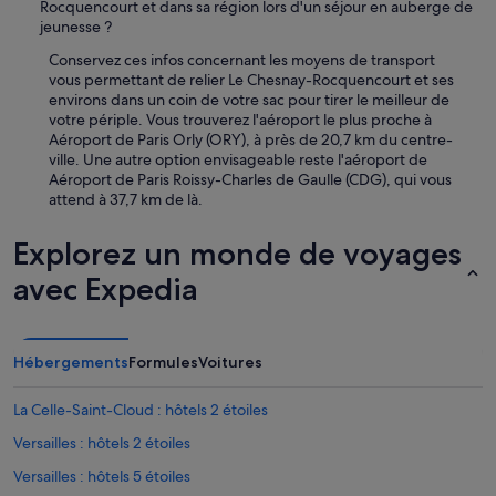
Rocquencourt et dans sa région lors d'un séjour en auberge de
i
g
jeunesse ?
s
e
f
n
Conservez ces infos concernant les moyens de transport
r
c
vous permettant de relier Le Chesnay-Rocquencourt et ses
a
é
environs dans un coin de votre sac pour tirer le meilleur de
n
.
votre périple. Vous trouverez l'aéroport le plus proche à
ç
T
Aéroport de Paris Orly (ORY), à près de 20,7 km du centre-
a
o
ville. Une autre option envisageable reste l'aéroport de
i
u
Aéroport de Paris Roissy-Charles de Gaulle (CDG), qui vous
s
s
attend à 37,7 km de là.
e
l
,
e
Explorez un monde de voyages
e
s
u
é
avec Expedia
x
q
a
u
u
i
s
p
Hébergements
Formules
Voitures
s
e
i
m
La Celle-Saint-Cloud : hôtels 2 étoiles
e
e
t
n
Versailles : hôtels 2 étoiles
l
t
'
Versailles : hôtels 5 étoiles
s
h