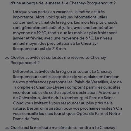
d'une auberge de jeunesse à Le Chesnay-Rocquencourt ?
o
n
u
a
Lorsque vous partez en vacances, la météo est très
s
n
importante. Alors, voici quelques informations utiles
e
,
concernant le climat de la région. Les mois les plus chauds
n
e
sont généralement août et juillet, avec une température
a
s
moyenne de 19 °C, tandis que les mois les plus froids sont
n
t
janvier et février, avec une moyenne de 6 °C. Le niveau
g
c
annuel moyen des précipitations à Le Chesnay-
l
o
Rocquencourt est de 718 mm.
a
n
i
f
Quelles activités et curiosités me réserve Le Chesnay-
s
o
Rocquencourt ?
(
r
Différentes activités de la région entourant Le Chesnay-
a
t
Rocquencourt sont susceptibles de vous plaire en fonction
l
a
de vos préférences personnelles. Palais de Versailles, Arc de
o
b
Triomphe et Champs-Élysées comptent parmi les curiosités
r
l
incontournables de cette superbe destination. Arboretum
s
e
de Chèvreloup, Jardin du Luxembourg et Parc de Saint-
q
e
Cloud vous invitent à vous ressourcer au plus près de la
u
t
nature. Besoin d'inspiration pour vos prochaines visites ? On
e
b
vous conseille les sites touristiques Opéra de Paris et Notre-
j
i
Dame de Paris.
e
e
s
n
Quelle est la meilleure manière de se rendre à Le Chesnay-
u
a