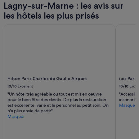
pour
Lagny-sur-Marne : les avis sur
n
n
2 adultes.
d
e
les hôtels les plus prisés
Les
p
r
prix
a
p
et
r
r
Hilton Paris Charles de Gaulle Airport
ibis Paris
la
k
a
disponibilité
i
t
sont
n
i
susceptibles
g
q
de
i
u
changer.
n
e
Des
t
.
conditions
h
N
supplémentaires
e
o
Hilton Paris Charles de Gaulle Airport
ibis Pari
peuvent
f
u
s’appliquer.
10/10
Excellent
10/10
Excel
r
s
o
a
"Un hôtel très agréable ou tout est mis en oeuvre
"Accessibl
n
v
pour le bien être des clients. De plus la restauration
insonorisé
t
o
est excellente, varié et le personnel au petit soin. On
Masquer
.
n
n'a plus envie de partir"
T
s
Masquer
h
p
e
a
b
s
e
s