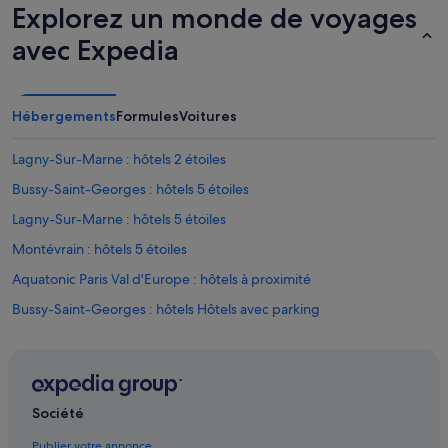
Explorez un monde de voyages
f
p
avec Expedia
i
l
l
o
Hébergements
Formules
Voitures
w
s
!
Lagny-Sur-Marne : hôtels 2 étoiles
S
Bussy-Saint-Georges : hôtels 5 étoiles
p
a
Lagny-Sur-Marne : hôtels 5 étoiles
c
i
Montévrain : hôtels 5 étoiles
o
Aquatonic Paris Val d'Europe : hôtels à proximité
u
s
Bussy-Saint-Georges : hôtels Hôtels avec parking
a
n
Bussy-Saint-Georges : hôtels Hôtels avec piscine
d
Bussy-Saint-Georges : hôtels Hôtels avec suites
t
h
Bussy-Saint-Georges : hôtels Hôtels de luxe
e
Société
b
Bussy-Saint-Georges : hôtels Hôtels avec golf
e
Publier votre annonce