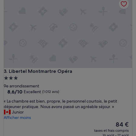
t
e
t
p
i
e
m
t
e
i
i
t
n
e
t
h
h
ô
e
t
v
e
i
l
l
b
Libertel Montmartre Opéra
3. Libertel Montmartre Opéra
l
i
a
Hébergement
e
g
3.0 étoiles
9e arrondissement
n
e
8.6
8,6/10
Excellent
(1 012 avis)
s
i
sur
i
n
«
« La chambre est bien, propre, le personnel courtois, le petit
10,
t
t
L
déjeuner pratique. Nous avons passé un agréable séjour. »
Excellent,
u
h
a
Junior
(1 012 avis)
é
e
c
Afficher moins
»
A
h
Le
84 €
M
a
nouveau
taxes et frais compris
,
m
prix
16 août - 17 août