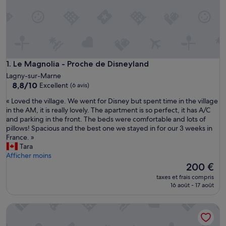
Le Magnolia - Proche de Disneyland
1. Le Magnolia - Proche de Disneyland
Lagny-sur-Marne
8.8
8,8/10
Excellent
(6 avis)
sur
«
« Loved the village. We went for Disney but spent time in the village
10,
L
in the AM, it is really lovely. The apartment is so perfect, it has A/C
Excellent,
o
and parking in the front. The beds were comfortable and lots of
(6 avis)
v
pillows! Spacious and the best one we stayed in for our 3 weeks in
e
France. »
d
Tara
t
Afficher moins
h
Le
200 €
e
nouveau
taxes et frais compris
v
prix
16 août - 17 août
i
est
l
de
Korner Montmartre
l
200 €
a