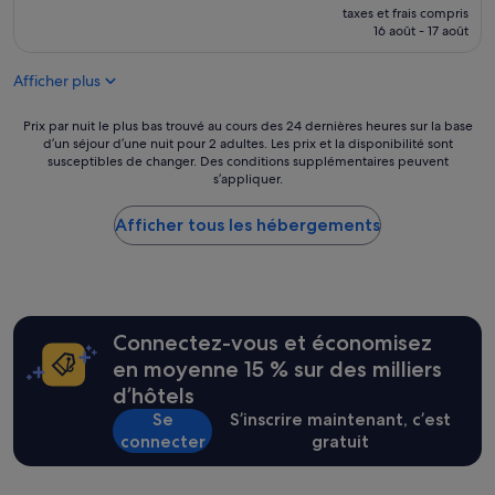
m
nouveau
m
n
taxes et frais compris
b
prix
e
16 août - 17 août
n
r
est
n
e
e
de
t
l
Afficher plus
p
88 €
i
c
r
s
o
o
Prix
Prix par nuit le plus bas trouvé au cours des 24 dernières heures sur la base
s
u
p
d’un séjour d’une nuit pour 2 adultes. Les prix et la disponibilité sont
par
o
r
susceptibles de changer. Des conditions supplémentaires peuvent
r
nuit
p
t
s’appliquer.
e
le
e
o
+
plus
r
i
L
Afficher tous les hébergements
bas
f
s
i
trouvé
e
,
t
au
c
l
e
cours
t
e
r
des
,
p
i
24 dernières
i
e
Connectez-vous et économisez
e
heures
t
t
-
sur
en moyenne 15 % sur des milliers
h
i
»
la
a
t
d’hôtels
base
s
d
Se
S’inscrire maintenant, c’est
d’un
A
é
connecter
gratuit
séjour
/
j
d’une
C
e
nuit
a
u