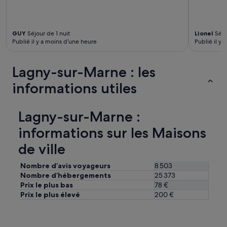
d
é
s
u
w
n
e
GUY
Séjour de 1 nuit
Lionel
Séjo
a
Publié il y a moins d’une heure
Publié il y 
r
g
e
r
c
é
Lagny-sur-Marne : les
o
a
m
b
informations utiles
f
l
o
e
r
s
Lagny-sur-Marne :
t
é
a
j
informations sur les Maisons
b
o
l
u
de ville
e
r
a
.
Nombre d’avis voyageurs
8 503
n
»
Nombre d’hébergements
25 373
d
Prix le plus bas
78 €
l
Prix le plus élevé
200 €
o
t
s
o