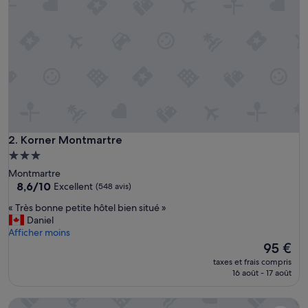
g
e
.
W
e
w
e
n
t
f
o
r
Korner Montmartre
2. Korner Montmartre
D
Hébergement
i
3.0 étoiles
Montmartre
s
8.6
8,6/10
Excellent
(548 avis)
n
sur
e
«
« Très bonne petite hôtel bien situé »
10,
y
T
Daniel
Excellent,
b
r
Afficher moins
(548 avis)
u
è
Le
95 €
t
s
nouveau
s
taxes et frais compris
b
prix
16 août - 17 août
p
o
est
e
n
de
n
Libertel Montmartre Opéra
n
95 €