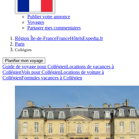
Publier votre annonce
Voyages
Partager mes commentaires
Région Île-de-France
France
Hôtels
Expedia.fr
Paris
Collégien
Planifier mon voyage
Guide de voyage pour Collégien
Locations de vacances à
Collégien
Vols pour Collégien
Locations de voiture à
Collégien
Formules vacances à Collégien