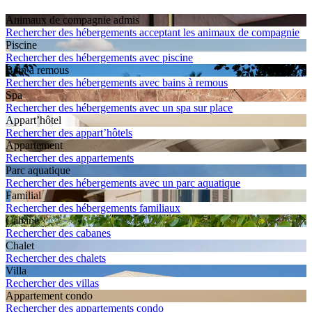
Animaux de compagnie admis
Rechercher des hébergements acceptant les animaux de compagnie
Piscine
Rechercher des hébergements avec piscine
Bain à remous
Rechercher des hébergements avec bains à remous
Spa
Rechercher des hébergements avec un spa sur place
Appart’hôtel
Rechercher des appart’hôtels
Apparte­ment
Rechercher des appartements
Parc aquatique
Rechercher des hébergements avec un parc aquatique
Familial
Rechercher des hébergements familiaux
Cabane
Rechercher des cabanes
Chalet
Rechercher des chalets
Villa
Rechercher des villas
Apparte­ment condo
Rechercher des appartements condo