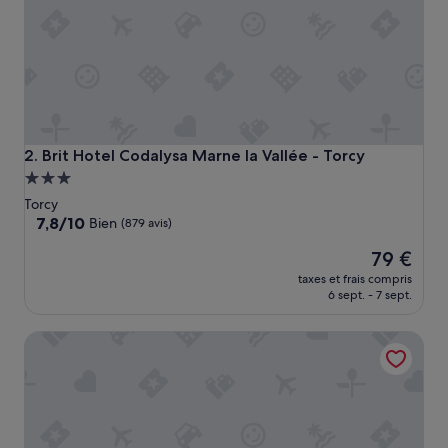
r
e
,
b
o
n
a
c
c
Brit Hotel Codalysa Marne la Vallée - Torcy
2. Brit Hotel Codalysa Marne la Vallée - Torcy
u
Hébergement
e
3.0 étoiles
i
Torcy
l
7.8
7,8/10
Bien
(879 avis)
,
sur
Le
p
79 €
10,
nouveau
r
Bien,
taxes et frais compris
prix
o
(879 avis)
6 sept. - 7 sept.
est
x
de
i
B&B HOTEL Marne-la-Vallée Torcy Gare 3 étoiles
79 €
m
i
t
é
d
u