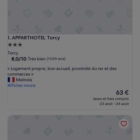
APPARTHOTEL Torcy
1. APPARTHOTEL Torcy
Hébergement
3.0 étoiles
Torcy
8.0
8,0/10
Très bien
(1 029 avis)
sur
«
« Logement propre, bon accueil, proximité du rer et des
10,
L
commerces »
Très
o
Melinda
bien,
g
Afficher moins
(1 029 avis)
e
Le
63 €
m
nouveau
taxes et frais compris
e
prix
23 août - 24 août
n
est
t
de
Brit Hotel Codalysa Marne la Vallée - Torcy
p
63 €
r
o
p