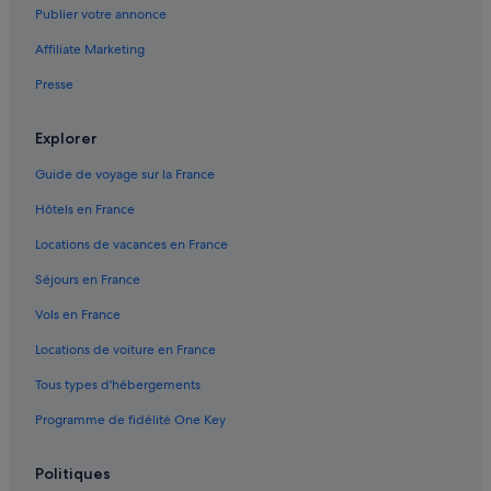
Publier votre annonce
Bussy-Saint-Georges : hôtels Hôtels avec spa
Affiliate Marketing
Bussy-Saint-Georges : hôtels Hôtels tout compris
Presse
Bussy-Saint-Georges : hôtels Hôtels pas chers
Bussy-Saint-Georges : Maisons de ville
Explorer
Bussy-Saint-Georges : Résidences de vacances
Guide de voyage sur la France
Bussy-Saint-Georges : Complexes hôteliers
Hôtels en France
Bussy-Saint-Martin : Chambres d’hôtes
Locations de vacances en France
Bussy-Saint-Martin : hôtels Hôtels-boutiques
Séjours en France
Bussy-Saint-Martin : hôtels
Vols en France
Bussy-Saint-Martin : Maisons de ville
Locations de voiture en France
Centrex : hôtels à proximité
Tous types d'hébergements
Champs-Sur-Marne : hôtels Hôtels pas chers
Programme de fidélité One Key
Champs-Sur-Marne : Maisons de ville
Champs-Sur-Marne : Palaces
Politiques
Collégien : Auberges de jeunesse