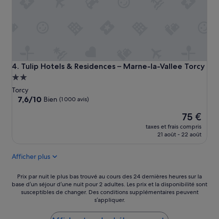
é
a
b
l
e
,
é
t
Tulip Hotels & Residences – Marne-la-Vallee Torcy
4. Tulip Hotels & Residences – Marne-la-Vallee Torcy
a
Hébergement
b
2.0 étoiles
l
Torcy
i
7.6
7,6/10
Bien
(1 000 avis)
s
sur
Le
s
75 €
10,
nouveau
e
Bien,
taxes et frais compris
prix
m
(1 000 avis)
21 août - 22 août
est
e
de
n
Afficher plus
75 €
t
p
Prix
r
Prix par nuit le plus bas trouvé au cours des 24 dernières heures sur la
base d’un séjour d’une nuit pour 2 adultes. Les prix et la disponibilité sont
par
o
susceptibles de changer. Des conditions supplémentaires peuvent
nuit
p
s’appliquer.
le
r
plus
e