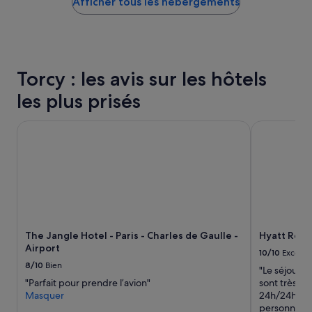
Afficher tous les hébergements
bas
»
trouvé
au
cours
des
24 dernières
Torcy : les avis sur les hôtels
heures
sur
les plus prisés
la
base
The Jangle Hotel - Paris - Charles de Gaulle - Airport
Hyatt Regenc
d’un
séjour
d’une
nuit
pour
2 adultes.
Les
prix
et
The Jangle Hotel - Paris - Charles de Gaulle -
Hyatt Regen
la
Airport
disponibilité
10/10
Excelle
sont
8/10
Bien
"Le séjour e
susceptibles
"Parfait pour prendre l’avion"
sont très in
de
Masquer
24h/24h Une 
changer.
personnel à 