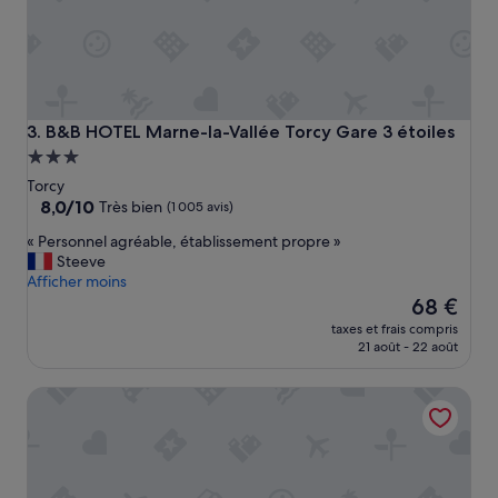
r
e
r
e
t
d
e
B&B HOTEL Marne-la-Vallée Torcy Gare 3 étoiles
3. B&B HOTEL Marne-la-Vallée Torcy Gare 3 étoiles
s
Hébergement
c
3.0 étoiles
Torcy
o
8.0
8,0/10
m
Très bien
(1 005 avis)
sur
m
«
« Personnel agréable, établissement propre »
10,
e
P
Steeve
Très
r
e
Afficher moins
bien,
c
r
Le
68 €
(1 005 avis)
e
s
nouveau
s
taxes et frais compris
o
prix
»
21 août - 22 août
n
est
n
de
Tulip Hotels & Residences – Marne-la-Vallee Torcy
e
68 €
l
a
g
r