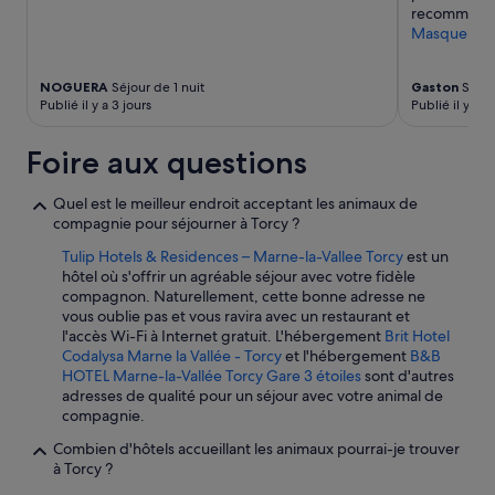
Des
recommande 
conditions
Masquer
supplémentaires
peuvent
s’appliquer.
NOGUERA
Séjour de 1 nuit
Gaston
Séjou
Publié il y a 3 jours
Publié il y a 1
Foire aux questions
Quel est le meilleur endroit acceptant les animaux de
compagnie pour séjourner à Torcy ?
Tulip Hotels & Residences – Marne-la-Vallee Torcy
est un
hôtel où s'offrir un agréable séjour avec votre fidèle
compagnon. Naturellement, cette bonne adresse ne
vous oublie pas et vous ravira avec un restaurant et
l'accès Wi-Fi à Internet gratuit. L'hébergement
Brit Hotel
Codalysa Marne la Vallée - Torcy
et l'hébergement
B&B
HOTEL Marne-la-Vallée Torcy Gare 3 étoiles
sont d'autres
adresses de qualité pour un séjour avec votre animal de
compagnie.
Combien d'hôtels accueillant les animaux pourrai-je trouver
à Torcy ?