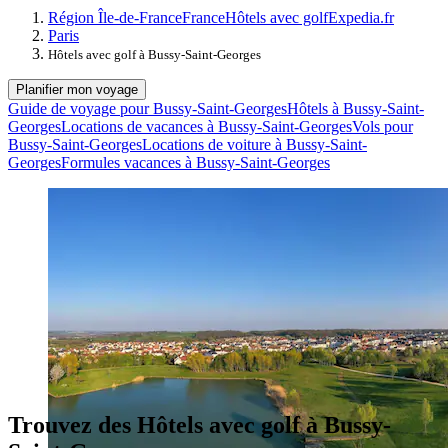
Région Île-de-France
France
Hôtels avec golf
Expedia.fr
Paris
Hôtels avec golf à Bussy-Saint-Georges
Planifier mon voyage
Guide de voyage pour Bussy-Saint-Georges
Hôtels à Bussy-Saint-
Georges
Locations de vacances à Bussy-Saint-Georges
Vols pour
Bussy-Saint-Georges
Locations de voiture à Bussy-Saint-
Georges
Formules vacances à Bussy-Saint-Georges
Trouvez des Hôtels avec golf à Bussy-