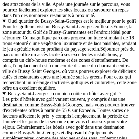
des attractions de la ville. Après une journée sur le parcours, vous
pourrez facilement explorer les sites locaux ou savourer un repas
dans l'un des nombreux restaurants à proximité.
Quel quartier de Bussy-Saint-Georges est le meilleur pour le golf?
Pour les golfeurs visitant Bussy-Saint-Georges en Île-de-France, la
zone autour du Golf de Bussy-Guermantes est l'endroit idéal pour
séjourner. Ce magnifique parcours propose un tracé stimulant de 18
trous entouré d'une végétation luxuriante et de lacs paisibles, rendant
le jeu agréable tout en profitant du paysage serein.Séjourner près du
parcours offre un accès facile à ses excellentes installations, y
compris un club-house moderne et des zones d'entraînement. De
plus, l'emplacement est à une courte distance du charmant centre-
ville de Bussy-Saint-Georges, où vous pourrez explorer de délicieux
cafés et restaurants après une journée sur les greens.Pour ceux qui
recherchent un mélange d'activités golfiques et culturelles, cette zone
offre un excellent équilibre.
Bussy-Saint-Georges : combien coûte un hôtel avec golf ?
Les prix d'hôtels avec golf varient souvent, y compris dans une
destination comme Bussy-Saint-Georges, mais vous pouvez trouver
d'excellentes offres à partir de 55 € sur Expedia. Toutes sortes de
facteurs affectent le prix, y compris l'emplacement, la période de
l'année et les jours de la semaine que vous choisissez pour votre
séjour. Généralement, les hôtels avec golf dans une destination
comme Bussy-Saint-Georges et disposant d'équipements
supplémentaires, comme des piscines et des spas, coûteront plus