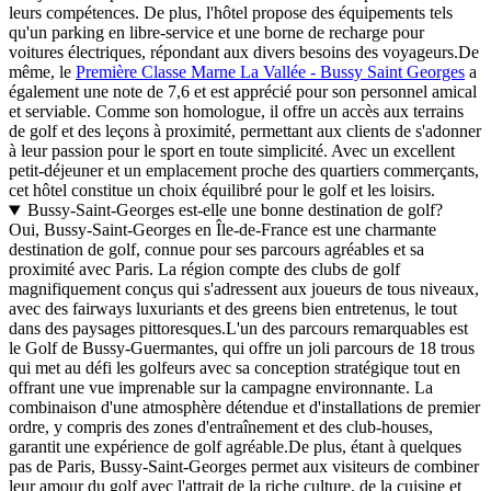
leurs compétences. De plus, l'hôtel propose des équipements tels
qu'un parking en libre-service et une borne de recharge pour
voitures électriques, répondant aux divers besoins des voyageurs.De
même, le
Première Classe Marne La Vallée - Bussy Saint Georges
a
également une note de 7,6 et est apprécié pour son personnel amical
et serviable. Comme son homologue, il offre un accès aux terrains
de golf et des leçons à proximité, permettant aux clients de s'adonner
à leur passion pour le sport en toute simplicité. Avec un excellent
petit-déjeuner et un emplacement proche des quartiers commerçants,
cet hôtel constitue un choix équilibré pour le golf et les loisirs.
Bussy-Saint-Georges est-elle une bonne destination de golf?
Oui, Bussy-Saint-Georges en Île-de-France est une charmante
destination de golf, connue pour ses parcours agréables et sa
proximité avec Paris. La région compte des clubs de golf
magnifiquement conçus qui s'adressent aux joueurs de tous niveaux,
avec des fairways luxuriants et des greens bien entretenus, le tout
dans des paysages pittoresques.
L'un des parcours remarquables est
le Golf de Bussy-Guermantes, qui offre un joli parcours de 18 trous
qui met au défi les golfeurs avec sa conception stratégique tout en
offrant une vue imprenable sur la campagne environnante. La
combinaison d'une atmosphère détendue et d'installations de premier
ordre, y compris des zones d'entraînement et des club-houses,
garantit une expérience de golf agréable.
De plus, étant à quelques
pas de Paris, Bussy-Saint-Georges permet aux visiteurs de combiner
leur amour du golf avec l'attrait de la riche culture, de la cuisine et