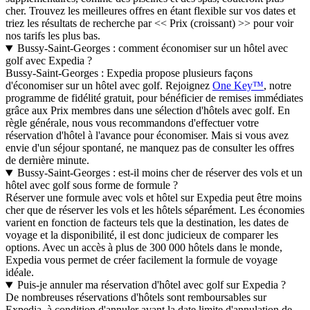
cher. Trouvez les meilleures offres en étant flexible sur vos dates et
triez les résultats de recherche par << Prix (croissant) >> pour voir
nos tarifs les plus bas.
Bussy-Saint-Georges : comment économiser sur un hôtel avec
golf avec Expedia ?
Bussy-Saint-Georges : Expedia propose plusieurs façons
d'économiser sur un hôtel avec golf. Rejoignez
One Key™
, notre
programme de fidélité gratuit, pour bénéficier de remises immédiates
grâce aux Prix membres dans une sélection d'hôtels avec golf. En
règle générale, nous vous recommandons d'effectuer votre
réservation d'hôtel à l'avance pour économiser. Mais si vous avez
envie d'un séjour spontané, ne manquez pas de consulter les offres
de dernière minute.
Bussy-Saint-Georges : est-il moins cher de réserver des vols et un
hôtel avec golf sous forme de formule ?
Réserver une formule avec vols et hôtel sur Expedia peut être moins
cher que de réserver les vols et les hôtels séparément. Les économies
varient en fonction de facteurs tels que la destination, les dates de
voyage et la disponibilité, il est donc judicieux de comparer les
options. Avec un accès à plus de 300 000 hôtels dans le monde,
Expedia vous permet de créer facilement la formule de voyage
idéale.
Puis-je annuler ma réservation d'hôtel avec golf sur Expedia ?
De nombreuses réservations d'hôtels sont remboursables sur
Expedia, à condition d'annuler avant la date limite d'annulation de