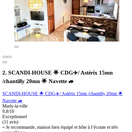
2. SCANDI-HOUSE 🌟 CDG✈️/ Astérix 15mn
/chantilly 20mn 🌟 Navette 🚙
SCANDI-HOUSE 🌟 CDG✈️/ Astérix 15mn /chantilly 20mn 🌟
Navette 🚙
Marly-la-ville
9,8/10
Exceptionnel
(11 avis)
« Je recommande, maison bien équipé et hôte à l’écoute et très