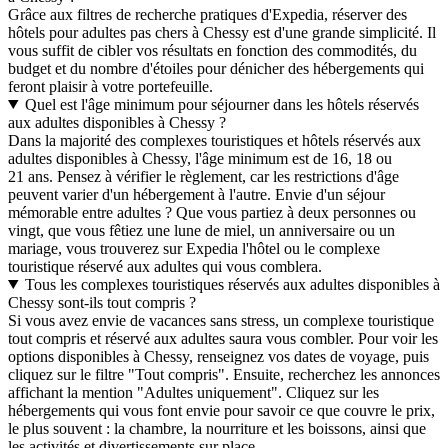
Grâce aux filtres de recherche pratiques d'Expedia, réserver des
hôtels pour adultes pas chers à Chessy est d'une grande simplicité. Il
vous suffit de cibler vos résultats en fonction des commodités, du
budget et du nombre d'étoiles pour dénicher des hébergements qui
feront plaisir à votre portefeuille.
Quel est l'âge minimum pour séjourner dans les hôtels réservés
aux adultes disponibles à Chessy ?
Dans la majorité des complexes touristiques et hôtels réservés aux
adultes disponibles à Chessy, l'âge minimum est de 16, 18 ou
21 ans. Pensez à vérifier le règlement, car les restrictions d'âge
peuvent varier d'un hébergement à l'autre. Envie d'un séjour
mémorable entre adultes ? Que vous partiez à deux personnes ou
vingt, que vous fêtiez une lune de miel, un anniversaire ou un
mariage, vous trouverez sur Expedia l'hôtel ou le complexe
touristique réservé aux adultes qui vous comblera.
Tous les complexes touristiques réservés aux adultes disponibles à
Chessy sont-ils tout compris ?
Si vous avez envie de vacances sans stress, un complexe touristique
tout compris et réservé aux adultes saura vous combler. Pour voir les
options disponibles à Chessy, renseignez vos dates de voyage, puis
cliquez sur le filtre "Tout compris". Ensuite, recherchez les annonces
affichant la mention "Adultes uniquement". Cliquez sur les
hébergements qui vous font envie pour savoir ce que couvre le prix,
le plus souvent : la chambre, la nourriture et les boissons, ainsi que
les activités et divertissements sur place.