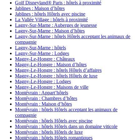
Golf Disneyland® Paris : hôtels à proximité
Jablines : Maison d’hôtes
Jablines : hôtels Hôtels avec piscine
La Vallée Village : hôtels à proximité
Lagny-Sur-Marne : Auberges de jeunesse
Lagny-Sur-Marne : Maison d’hôtes
Lagny-Sur-Marne : hôtels Hôtels acceptant les animaux de
compagnie
Lagny-Sur-Marne : hôtels
Lagny-Sur-Marne : Lodges
Magny-Le-Hongre : Châteaux
Magny-Le-Hongre : Maison d’hôtes
Magny-Le-Hongre : hôtels Hôtels d’affaires
Magny-Le-Hongre : hôtels Hôtels de luxe
Magny-Le-Hongre : Lodges
Magny-Le-Hongre : Maisons de ville
Montévrain : Appart’hôtels
Montévrain : Chambres d’hôtes
Montévrain : Maison d’hôtes
Montévrain : hôtels Hôtels acceptant les animaux de
compagnie
Montévrain : hôtels Hôtels avec piscine
Montévrain : hôtels Hôtels dans un domaine viticole
Montévrain : hôtels Hôtels de luxe
Montévrain : hôtels Hôtels romantiques