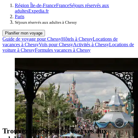
Région Île-de-France
France
Séjours réservés aux
adultes
Expedia.fr
Paris
Séjours réservés aux adultes à Chessy
Planifier mon voyage
Guide de voyage pour Chessy
Hôtels à Chessy
Locations de
vacances à Chessy
Vols pour Chessy
Activités à Chessy
Locations de
voiture à Chessy
Formules vacances à Chessy
Trouvez des Séjours réservés aux