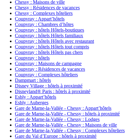
Chessy : Maisons de ville
Chessy : Résidences de vacances
Chessy : Complexes hôteliers
Coupvray : Appart’hôtels
Coupvray : Chambres d’hôtes
Coupvray : hôtels Hôtels-boutiques
Coupvray : hôtels Hôtels familiaux
Coupvray : hôtels Hôtels avec restaurant
Coupvray : hôtels Hôtels tout compris
Coupvray : hôtels Hôtels pas chers
Coupvray : hôtels
Coupvray : Maisons de campagne
Coupvray : Résidences de vacances
Coupvray : Complexes hôteliers
Dampmart : hôtels
Disney Village : hôtels à proximité
Disneyland® Paris : hôtels à proximité
Esbly : Appart’hôtels
Esbly : Auberges
Gare de Marne-la-Vallée - Chessy : Appart’hôtels
Gare de Marne-la-Vallée - Chessy : hôtels à proximité
Gare de Marne-la-Vallée - Chessy : Lodges
Gare de Marne-la-Vallée - Chessy : Maisons de ville
Gare de Marne-la-Vallée - Chessy : Complexes hôteliers
Gare du Val d’Europe : hôtels à proximité