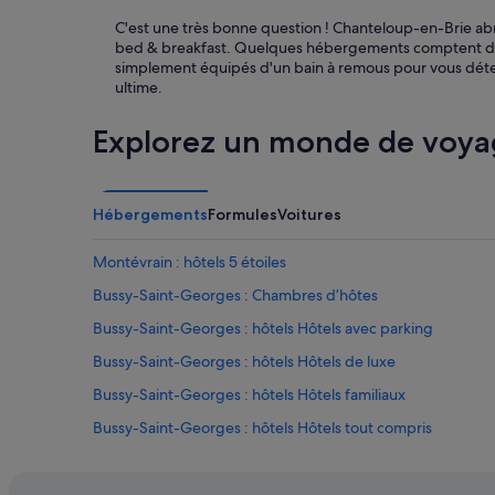
e
i
r
C'est une très bonne question ! Chanteloup-en-Brie ab
e
v
bed & breakfast. Quelques hébergements comptent de su
n
i
simplement équipés d'un bain à remous pour vous dét
s
c
ultime.
i
e
t
i
Explorez un monde de voya
u
n
é
d
.
i
N
v
o
Hébergements
Formules
Voitures
i
u
d
s
u
Montévrain : hôtels 5 étoiles
a
a
v
Bussy-Saint-Georges : Chambres d’hôtes
l
o
i
Bussy-Saint-Georges : hôtels Hôtels avec parking
n
s
s
é
Bussy-Saint-Georges : hôtels Hôtels de luxe
p
,
a
Bussy-Saint-Georges : hôtels Hôtels familiaux
m
s
a
Bussy-Saint-Georges : hôtels Hôtels tout compris
s
n
é
q
Bussy-Saint-Georges : Palaces
u
u
n
Bussy-Saint-Martin : Chambres d’hôtes