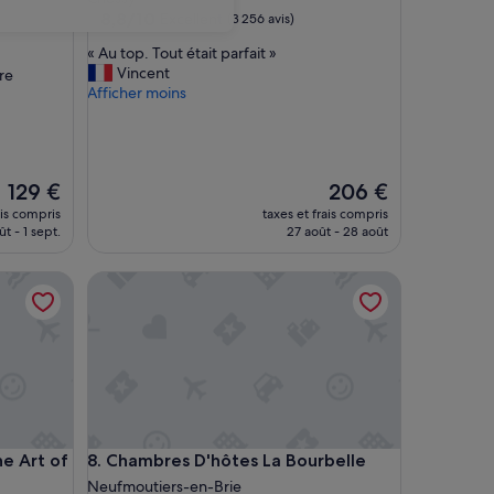
8.8
8,8/10
Excellent
(3 256 avis)
sur
«
« Au top. Tout était parfait »
10,
A
Vincent
re
Excellent,
u
Afficher moins
(3 256 avis)
t
o
p
.
Le
Le
129 €
206 €
T
nouveau
nouveau
o
ais compris
taxes et frais compris
prix
prix
u
ût - 1 sept.
27 août - 28 août
est
est
t
de
de
é
Art of Marvel
Chambres D'hôtes La Bourbelle
129 €
206 €
t
a
i
t
p
a
r
f
a
Art of Marvel
Chambres D'hôtes La Bourbelle
he Art of
8. Chambres D'hôtes La Bourbelle
i
Neufmoutiers-en-Brie
t