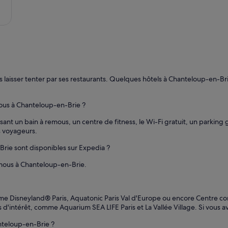
u
r
e
u
s
e
m
e
n
 laisser tenter par ses restaurants. Quelques hôtels à Chanteloup-en-Brie
t
»
ous à Chanteloup-en-Brie ?
ant un bain à remous, un centre de fitness, le Wi-Fi gratuit, un parking g
s voyageurs.
rie sont disponibles sur Expedia ?
mous à Chanteloup-en-Brie.
me Disneyland® Paris, Aquatonic Paris Val d'Europe ou encore Centre 
'intérêt, comme Aquarium SEA LIFE Paris et La Vallée Village. Si vous av
nteloup-en-Brie ?