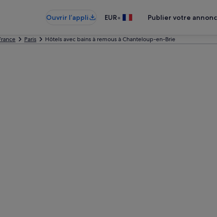
•
Ouvrir l’appli
EUR
Publier votre annon
France
Paris
Hôtels avec bains à remous à Chanteloup-en-Brie