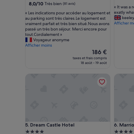
sur
8.0
8,0/10
Très bien
(81 avis)
«
« It was a 
10,
sur
I
exatly what
«
« Les indications pour accéder au logement et
Bien,
10,
t
keele
L
au parking sont très claires.Le logement est
(6 avis)
Très
w
Afficher m
e
vraiment parfait et très bien situé.Nous avons
bien,
a
s
passé un très bon séjour. Merci encore pour
(81 avis)
s
i
tout.Cordialement »
a
n
Voyageur anonyme
r
d
Afficher moins
e
i
Le
186 €
a
c
nouveau
taxes et frais compris
l
a
prix
18 août - 19 août
l
t
est
y
i
de
Dream Castle Hotel
Marriott 
n
o
186 €
i
n
c
s
e
p
a
o
p
u
a
r
r
a
t
c
Dream Castle Hotel
Marriott 
5. Dream Castle Hotel
6. Marrio
m
c
e
é
Hébergement
Héberge