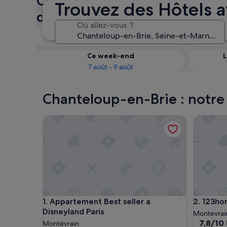
Chanteloup-en-Brie : vérifiez
Trouvez des Hôtels 
des Hôtels avec bains à rem
Où allez-vous ?
Ce soir
6 août - 7 août
Ce week-end
L
7 août - 9 août
Chanteloup-en-Brie : notre 
Appartement Best seller a Disneyland Paris
123home-
Appartement Best seller a Disneyland Paris
123home-
1. Appartement Best seller a
2. 123ho
Disneyland Paris
Montevrai
7.8
7,8/10
Montévrain