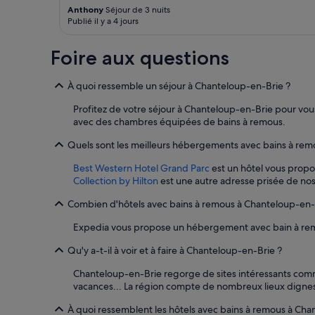
changer.
e
Anthony
Séjour de 3 nuits
t
Des
s
Publié il y a 4 jours
e
conditions
t
l
supplémentaires
v
c
peuvent
Foire aux questions
r
'
s’appliquer.
a
e
i
À quoi ressemble un séjour à Chanteloup-en-Brie ?
s
m
t
Profitez de votre séjour à Chanteloup-en-Brie pour vous
e
à
avec des chambres équipées de bains à remous.
n
l
t
a
Quels sont les meilleurs hébergements avec bains à rem
p
c
a
h
Best Western Hotel Grand Parc
est un hôtel vous propos
r
a
Collection by Hilton
est une autre adresse prisée de no
f
î
a
n
Combien d'hôtels avec bains à remous à Chanteloup-en-B
i
e
t
,
Expedia vous propose un hébergement avec bain à re
e
a
t
Qu'y a-t-il à voir et à faire à Chanteloup-en-Brie ?
u
t
c
Chanteloup-en-Brie regorge de sites intéressants com
r
u
vacances... La région compte de nombreux lieux dignes d
è
n
s
s
À quoi ressemblent les hôtels avec bains à remous à Cha
b