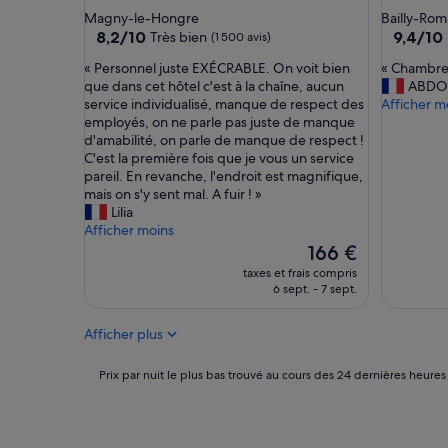
n
d
4.0 étoiles
4.0 étoil
Magny-le-Hongre
Bailly-Roma
t
e
8.2
9.4
8,2/10
9,4/10
Très bien
(1 500 avis)
.
r
sur
sur
C
a
«
«
« Personnel juste EXÉCRABLE. On voit bien
« Chambre
10,
10,
l
u
P
C
que dans cet hôtel c'est à la chaîne, aucun
ABDO
Très
Exceptio
e
l
e
h
service individualisé, manque de respect des
Afficher m
bien,
(1 046 avi
a
o
r
a
employés, on ne parle pas juste de manque
(1 500 avis)
n
g
s
m
d'amabilité, on parle de manque de respect !
a
e
o
b
C'est la première fois que je vous un service
n
m
n
r
pareil. En revanche, l'endroit est magnifique,
d
e
n
e
mais on s'y sent mal. A fuir ! »
e
n
e
p
Lilia
x
t
l
r
Afficher moins
a
e
j
o
Le
166 €
t
t
u
p
nouveau
taxes et frais compris
l
a
s
r
prix
6 sept. - 7 sept.
y
u
t
e
est
w
p
e
»
de
h
a
Afficher plus
E
166 €
a
r
X
t
k
É
Prix
Prix par nuit le plus bas trouvé au cours des 24 dernières heures
i
i
C
par
t
n
R
nuit
s
g
A
le
a
s
B
plus