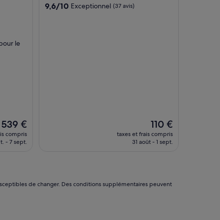
9.6
9,6/10
Exceptionnel
(37 avis)
»
sur
10,
Exceptionnel,
(37 avis)
pour le
Le
Le
539 €
110 €
nouveau
nouveau
ais compris
taxes et frais compris
prix
prix
t. - 7 sept.
31 août - 1 sept.
est
est
de
de
539 €
110 €
nt susceptibles de changer. Des conditions supplémentaires peuvent