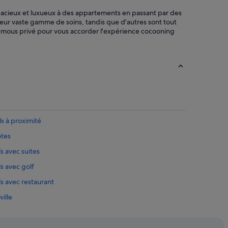
pacieux et luxueux à des appartements en passant par des
ur vaste gamme de soins, tandis que d'autres sont tout
mous privé pour vous accorder l'expérience cocooning
ls à proximité
ôtes
s avec suites
s avec golf
s avec restaurant
ille
hôteliers
-boutiques