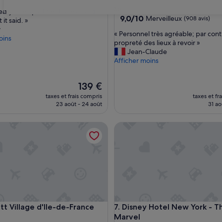
4.0 étoiles
Serris
really nice apartment. Clean and
31
9.0
9,0/10
Merveilleux
(908 avis)
 it said. »
sur
y
«
« Personnel très agréable; par cont
10,
oins
P
propreté des lieux à revoir »
Merveilleux,
e
Jean-Claude
(908 avis)
r
Afficher moins
s
o
Le
139 €
n
nouveau
n
taxes et frais compris
taxes et fr
prix
23 août - 24 août
e
31 ao
est
l
de
t
Village d'Ile-de-France
Disney Hotel New York - The 
139 €
r
è
s
a
g
r
é
a
b
Village d'Ile-de-France
Disney Hotel New York - The 
tt Village d'Ile-de-France
7. Disney Hotel New York - T
l
Marvel
ment
e