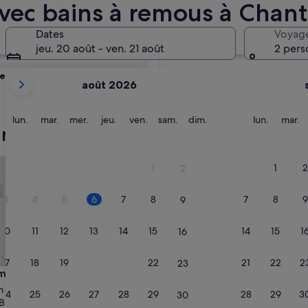
 la disponibilité
avec bains à remous à Chan
ous
Dates
Voyag
Demain
jeu. 20 août - ven. 21 août
2 pers
7 août - 8 août
Les
e week-end prochain
août 2026
mois
14 août - 16 août
affichés
sont
lundi
mardi
mercredi
jeudi
vendredi
samedi
dimanche
lundi
m
lun.
mar.
mer.
jeu.
ven.
sam.
dim.
lun.
mar.
meilleure sélection d’hôtels avec 
August
2026
et
 Suite & spa XL
Ki Space Hotel & Spa, près de
1
1
2
2
September
2026.
3
4
5
6
7
8
7
8
9
9
10
11
12
13
14
15
14
15
1
16
17
18
19
20
21
22
21
22
2
23
 Suite & spa XL
Ki Space Hotel & Spa, près de
me- Suite & spa XL
3. Ki Space Hotel & Spa, près
Disneyland Paris
n
24
25
26
27
28
29
28
29
3
30
Bien
Hébergement
(6 avis)