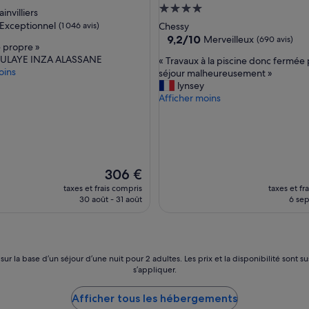
Hébergement
es
;
invilliers
4.0 étoiles
p
Exceptionnel
(1 046 avis)
Chessy
a
9.2
9,2/10
Merveilleux
(690 avis)
 propre »
r
sur
ULAYE INZA ALASSANE
«
c
« Travaux à la piscine donc fermée 
nnel,
10,
oins
T
o
séjour malheureusement »
s)
Merveilleux,
r
n
lynsey
(690 avis)
a
t
Afficher moins
v
r
a
e
u
p
x
r
à
o
Le
l
p
306 €
nouveau
a
r
taxes et frais compris
taxes et fr
prix
p
e
30 août - 31 août
6 sep
est
i
t
de
s
é
306 €
c
d
i
e
n
s
 sur la base d’un séjour d’une nuit pour 2 adultes. Les prix et la disponibilité so
s’appliquer.
e
l
d
i
o
e
Afficher tous les hébergements
n
u