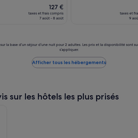
Le
127 €
nouveau
taxes et frais compris
taxes et fr
prix
7 août - 8 août
9 aoû
est
de
127 €
 sur la base d’un séjour d’une nuit pour 2 adultes. Les prix et la disponibilité so
s’appliquer.
Afficher tous les hébergements
s sur les hôtels les plus prisés