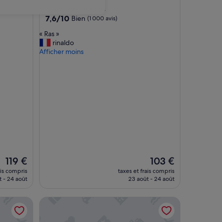
3.0 étoiles
Bussy-Saint-Georges
7.6
7,6/10
Bien
(1 000 avis)
sur
«
« Ras »
10,
R
rinaldo
Bien,
a
Afficher moins
(1 000 avis)
s
»
Le
Le
119 €
103 €
nouveau
nouveau
ais compris
taxes et frais compris
prix
prix
t - 24 août
23 août - 24 août
est
est
de
de
g • Parking • Disneyland 10 min
Avenue de Général de Gaulle Guesthouse
119 €
103 €