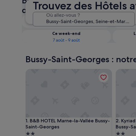
Bussy-Saint-Georges : vérifie
Trouvez des Hôtels a
disponibilité des Hôtels avec
Où allez-vous ?
Ce soir
6 août - 7 août
Ce week-end
L
7 août - 9 août
Bussy-Saint-Georges : notre 
B&B HOTEL Marne-la-Vallée Bussy-Saint-Georges
Kyriad E
B&B HOTEL Marne-la-Vallée Bussy-Saint-Georges
Kyriad E
1. B&B HOTEL Marne-la-Vallée Bussy-
2. Kyria
Saint-Georges
Bussy-S
Hébergement
Héberge