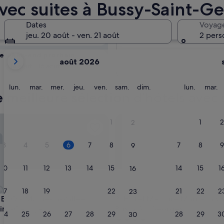
z la
vec suites à Bussy-Saint-G
 suites
Dates
Voyag
Demain
jeu. 20 août - ven. 21 août
2 pers
7 août - 8 août
Les
e week-end prochain
août 2026
mois
14 août - 16 août
affichés
sont
lundi
mardi
mercredi
jeudi
vendredi
samedi
dimanche
lundi
m
lun.
mar.
mer.
jeu.
ven.
sam.
dim.
lun.
mar.
meilleure sélection d’hôtels avec 
August
2026
et
CO - Marne-la-Vallée Bussy-Saint-Georges
Hotel Mercure Marne la vallé
1
1
2
2
September
2026.
3
4
5
6
7
8
7
8
9
9
10
11
12
13
14
15
14
15
1
16
17
18
19
20
21
22
21
22
2
23
CO - Marne-la-Vallée Bussy-Saint-Georges
Hotel Mercure Marne la vallé
d ECO - Marne-la-Vallée
3. Hotel Mercure Marne la va
aint-Georges
Bussy St. Georges
24
25
26
27
28
29
28
29
3
30
ment
Hébergement