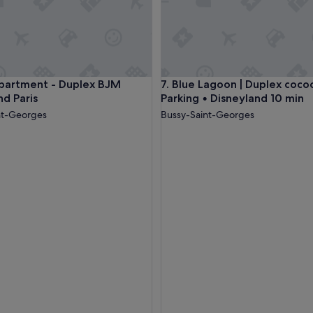
tment - Duplex BJM Disneyland Paris
Blue Lagoon | Duplex cocoonin
partment - Duplex BJM
7. Blue Lagoon | Duplex coco
nd Paris
Parking • Disneyland 10 min
nt-Georges
Bussy-Saint-Georges