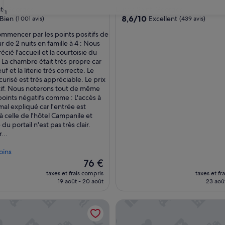
es
4.0 étoiles
nt-Georges
Bussy-Saint-Georges
31
8.6
8,6/10
Bien
Excellent
(1 001 avis)
(439 avis)
sur
commencer par les points positifs de
10,
r de 2 nuits en famille à 4 : Nous
Excellent,
cié l'accueil et la courtoisie du
s)
(439 avis)
 La chambre était très propre car
uf et la literie très correcte. Le
urisé est très appréciable. Le prix
ctif. Nous noterons tout de même
oints négatifs comme : L'accès à
 mal expliqué car l'entrée est
celle de l'hôtel Campanile et
 du portail n'est pas très clair.
...
oins
Le
76 €
nouveau
taxes et frais compris
taxes et fr
prix
19 août - 20 août
23 aoû
est
de
tment - Duplex BJM Disneyland Paris
Blue Lagoon | Duplex cocoonin
76 €