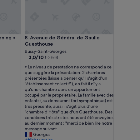
g • Parking • Disneyland 10 min
Avenue de Général de Gaulle Guesthouse
oning •
8. Avenue de Général de Gaulle
Guesthouse
Bussy-Saint-Georges
3.0
3,0/10
(15 avis)
sur
«
« Le niveau de prestation ne correspond a ce
10,
L
que suggère la présentation. 2 chambres
(15 avis)
e
présentées (laisse a penser qu'il s'agit d'un
n
"établissement collectif"), en fait il n''y a
i
qu'une chambre dans un appartement
v
occupé par le propriétaire. La famille avec des
e
enfants ( au demeurant fort sympathique) est
a
très présente, aussi il s'agit plus d'une
u
"chambre d’Hôte" que d'un Guesthouse. Des
d
conditions très strictes nous ont été envoyées
e
au dernier moment : "merci de bien lire notre
p
message suivant ...
r
Georges
e
Afficher moins