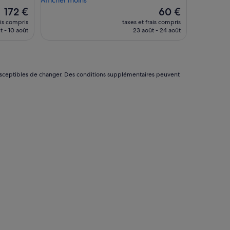
s
Le
Le
172 €
60 €
t
nouveau
nouveau
ais compris
taxes et frais compris
a
prix
prix
t - 10 août
23 août - 24 août
t
est
est
i
de
de
o
172 €
60 €
n
n
nt susceptibles de changer. Des conditions supplémentaires peuvent
e
c
o
r
r
e
s
p
o
n
d
a
c
e
q
u