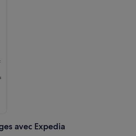
t
s
ges avec Expedia