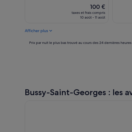
s
u
Le
100 €
n
r
nouveau
e
taxes et frais compris
d
prix
y
10 août - 11 août
e
est
L
2
de
a
Afficher plus
n
100 €
n
u
d
i
Prix
Prix par nuit le plus bas trouvé au cours des 24 dernières heures
»
t
par
s
nuit
e
le
n
plus
f
bas
a
trouvé
m
au
i
cours
Bussy-Saint-Georges : les avi
l
des
l
24 dernières
e
heures
L’Hôtel du Collectionneur Paris
à
sur
4
la
:
base
N
d’un
o
séjour