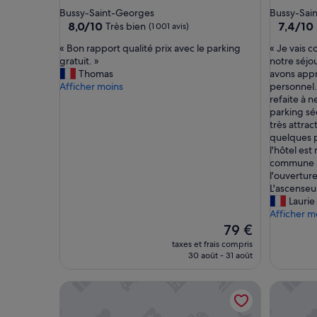
2.0 étoiles
2.0 étoil
Bussy-Saint-Georges
Bussy-Sai
8.0
7.4
8,0/10
7,4/10
Très bien
(1 001 avis)
sur
sur
«
«
« Bon rapport qualité prix avec le parking
« Je vais 
10,
10,
B
J
gratuit. »
notre séjou
Très
Bien,
o
e
Thomas
avons appré
bien,
(1 001 avi
n
v
Afficher moins
personnel.
(1 001 avis)
r
a
refaite à ne
a
i
parking séc
p
s
très attra
p
c
quelques p
o
o
l'hôtel est
r
m
commune à 
t
m
l'ouverture
q
e
L'ascenseur
u
n
Laurie
a
c
Afficher m
l
e
Le
79 €
i
r
nouveau
taxes et frais compris
t
p
prix
30 août - 31 août
é
a
est
p
r
de
T2D Apartment - Suite UR proche Disneyland Paris
T2D Apar
r
l
79 €
i
e
x
s