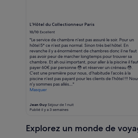
u
d’une
s
nuit
a
pour
v
2 adultes.
o
Les
L’Hôtel du Collectionneur Paris
n
prix
10/10
Excellent
s
et
a
la
"Le service de chambre n’est pas assuré le soir. Pour un
p
disponibilité
hôtel 5* ce n’est pas normal. Sinon très bel hôtel. En
p
sont
revanche il y a énormément de chambres donc il ne faut
r
susceptibles
pas avoir peur de marcher longtemps pour trouver sa
é
de
chambre. Et ah oui important, pour aller à la piscine il fau
c
changer.
payer 60€ par personne 😳 et réserver un créneau 😳.
i
Des
C’est une première pour nous, d’habitude l’accès à la
é
conditions
piscine n’est pas payant pour les clients de l’hôtel !!! Nou
l
supplémentaires
n’y sommes pas allés…"
'
peuvent
Masquer
a
s’appliquer.
c
Jean Guy
Séjour de 1 nuit
c
Publié il y a 3 semaines
u
e
i
Explorez un monde de voya
l
e