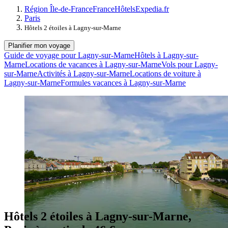
Région Île-de-France
France
Hôtels
Expedia.fr
Paris
Hôtels 2 étoiles à Lagny-sur-Marne
Planifier mon voyage
Guide de voyage pour Lagny-sur-Marne
Hôtels à Lagny-sur-
Marne
Locations de vacances à Lagny-sur-Marne
Vols pour Lagny-
sur-Marne
Activités à Lagny-sur-Marne
Locations de voiture à
Lagny-sur-Marne
Formules vacances à Lagny-sur-Marne
Hôtels 2 étoiles à Lagny-sur-Marne,