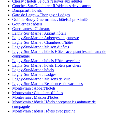
Chessy : hôtels Séjours réservés aux adultes
Conches-Sur-Gondoire : Résidences de vacances
Dampmart : hôtels
Gare de Lagny - Thorigny : Lodges
Golf de Bussy-Guermantes : hôtels à proximité
Gouvernes : hôtels
Guermantes : Châteaux
Lagny-Sur-Marne : Appart’hôtels
Lagny-Sur-Marne : Auberges de jeunesse
Lagny-Sur-Marne : Chambres d’hôtes
Lagny-Sur-Marne : Maison d’hôtes
Lagny-Sur-Marne : hôtels Hôtels acceptant les animaux de
compagnie
Lagny-Sur-Marne : hôtels Hôtels avec bar
Lagny-Sur-Marne : hôtels Hôtels pas chers
Lagny-Sur-Marne : hôtels
Lagny-Sur-Marne : Lodges
Lagny-Sur-Marne : Maisons de ville
Lagny-Sur-Marne : Résidences de vacances
Montévrain : Appart’hôtels
Montévrain : Chambres d’hôtes
Montévrain : Maison d’hôtes
Montévrain : hôtels Hôtels acceptant les animaux de
compagnie
Montévrain : hôtels Hôtels avec piscine