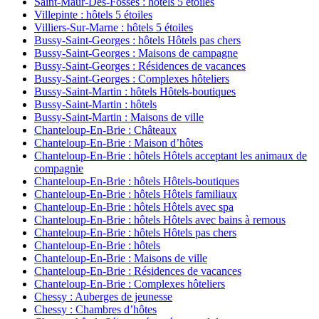
Saint-Maur-Des-Fossés : hôtels 5 étoiles
Villepinte : hôtels 5 étoiles
Villiers-Sur-Marne : hôtels 5 étoiles
Bussy-Saint-Georges : hôtels Hôtels pas chers
Bussy-Saint-Georges : Maisons de campagne
Bussy-Saint-Georges : Résidences de vacances
Bussy-Saint-Georges : Complexes hôteliers
Bussy-Saint-Martin : hôtels Hôtels-boutiques
Bussy-Saint-Martin : hôtels
Bussy-Saint-Martin : Maisons de ville
Chanteloup-En-Brie : Châteaux
Chanteloup-En-Brie : Maison d’hôtes
Chanteloup-En-Brie : hôtels Hôtels acceptant les animaux de
compagnie
Chanteloup-En-Brie : hôtels Hôtels-boutiques
Chanteloup-En-Brie : hôtels Hôtels familiaux
Chanteloup-En-Brie : hôtels Hôtels avec spa
Chanteloup-En-Brie : hôtels Hôtels avec bains à remous
Chanteloup-En-Brie : hôtels Hôtels pas chers
Chanteloup-En-Brie : hôtels
Chanteloup-En-Brie : Maisons de ville
Chanteloup-En-Brie : Résidences de vacances
Chanteloup-En-Brie : Complexes hôteliers
Chessy : Auberges de jeunesse
Chessy : Chambres d’hôtes