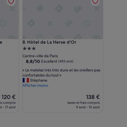
l
b
i
e
n
s
i
t
Hôtel de La Herse d'Or
re
8. Hôtel de La Herse d'Or
u
é
Hébergement
»
3.0 étoiles
Centre-ville de Paris
8.8
8,8/10
Excellent
(453 avis)
sur
«
« Le matelas très très dure et les oreillers pas
10,
L
confortables du tout »
Excellent,
e
Stéphane
(453 avis)
m
Afficher moins
a
t
Le
Le
120 €
138 €
e
nouveau
nouveau
ais compris
taxes et frais compris
l
prix
prix
t - 17 août
9 août - 10 août
a
est
est
s
de
de
t
120 €
138 €
r