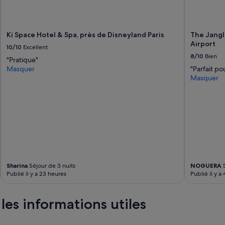
a
r
l
e
Ki Space Hotel & Spa, près de Disneyland Paris
The Jangle
s
Airport
10/10
Excellent
t
8/10
Bien
"Pratique"
r
Masquer
"Parfait po
a
Masquer
n
s
p
o
r
t
s
.
5
m
Sharina
Séjour de 3 nuits
NOGUERA
S
n
Publié il y a 23 heures
Publié il y a 
à
p
i
les informations utiles
e
d
s