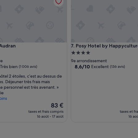
i
v
o
u
s
a
r
r
dran
Posy Hotel by Happyculture
 Audran
7. Posy Hotel by Happycultu
i
v
ment
Hébergement
e
es
4.0 étoiles
re
9e arrondissement
z
8.6
8,6/10
Très bien
Excellent
(1 006 avis)
(136 avis)
/
sur
p
ôtel 2 étoiles, c’est au dessus de
10,
a
s. Déjeuner très frais mais
Excellent,
r
Le personnel est très avenant. »
(136 avis)
t
ie
s)
e
oins
z
Le
83 €
p
nouveau
taxes et frais compris
taxes et fr
a
prix
16 août - 17 août
16 aoû
r
est
G
de
a
83 €
r