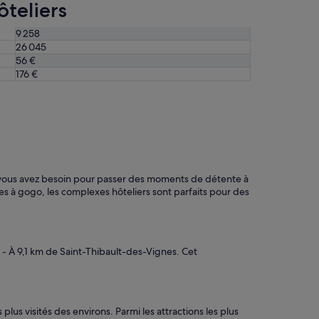
ôteliers
9 258
26 045
56 €
176 €
t vous avez besoin pour passer des moments de détente à
ues à gogo, les complexes hôteliers sont parfaits pour des
- À 9,1 km de Saint-Thibault-des-Vignes. Cet
plus visités des environs. Parmi les attractions les plus