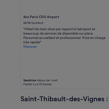
t
o
o
disponibilité
r
u
s
sont
a
r
a
susceptibles
p
ibis Paris CDG Airport
t
t
de
i
o
t
changer.
10/10
Excellent
d
i
e
Des
"Hôtel très bien situé par rapport à l’aéroport et
e
s
n
conditions
beaucoup de services de disponible sur place.
m
,
t
supplémentaires
Personnel accueillant et professionnel. Prise en charge
e
l
e
peuvent
très rapide"
n
e
s
s’appliquer.
Masquer
t
p
.
m
e
D
i
t
é
s
i
j
à
t
e
l
d
u
'
é
n
a
j
e
Sandrine
Séjour de 1 nuit
i
e
r
Publié il y a 13 heures
s
u
t
e
n
r
.
e
è
Saint-Thibault-des-Vignes : 
L
r
s
e
p
f
s
r
r