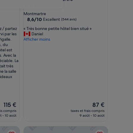
Hébergement
3.0 étoiles
Montmartre
8.6
8,6/10
Excellent
(544 avis)
sur
«
z / partez
« Très bonne petite hôtel bien situé »
10,
T
i par les
Daniel
Excellent,
r
igalle.
Afficher moins
(544 avis)
è
s, du
s
tel est
b
. Avec la
o
éciable. La
n
ait très
n
 la salle
e
rideaux
p
e
t
i
t
Le
Le
115 €
87 €
e
nouveau
nouveau
ais compris
taxes et frais compris
h
prix
prix
t - 10 août
9 août - 10 août
ô
est
est
t
de
de
Hôtel de La Herse d'Or
e
115 €
87 €