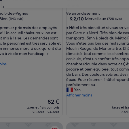
ment
Hébergement
31
es
3.0 étoiles
ault-des-Vignes
9e arrondissement
9.2
9,2/10
Bien
Merveilleux
(543 avis)
(728 avis)
sur
«
 premier prix mais des employés
« Hôtel très bien situé si vous arrive
10,
H
re! Un accueil chaleureux, on est
par Gare du Nord. Très bien desserv
Merveilleux,
ô
 mis à l'aise. Les demandes sont
transports. 5mn à pieds du Métro P
)
(728 avis)
t
 le personnel est très serviable et
Vous n'êtes pas loin des restaurant
e
n immense merci à eux qui ont été
Moulin Rouge, de Montmartre. L'hô
l
vis à vis de mon handicap. »
climatisé, tout comme les chambres
t
canicule, c'est un confort très appr
r
oins
chambre (double dans notre cas) ét
è
propre et bien équipée, tout comme
s
de bain. Des couleurs sobres, des 
b
épais. Pour résumer, l'hôtel répond
i
parfaitement au...
e
Yan
n
Afficher moins
s
Le
82 €
i
nouveau
taxes et frais compris
taxes et fr
t
prix
23 août - 24 août
9 aoû
u
est
é
de
dran
Posy Hotel by Happyculture
s
82 €