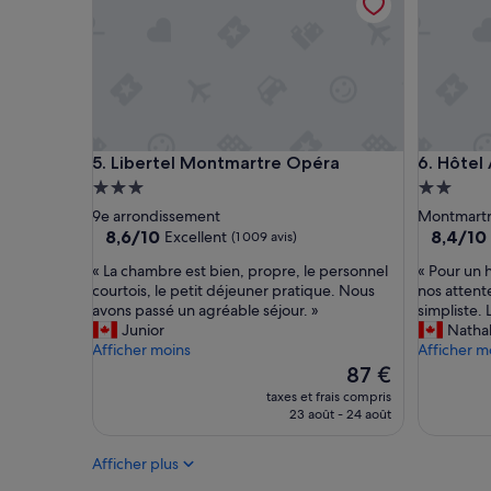
a
i
s
d
e
s
e
m
Libertel Montmartre Opéra
Hôtel Au
5. Libertel Montmartre Opéra
6. Hôtel
p
l
Hébergement
Héberge
o
3.0 étoiles
2.0 étoil
9e arrondissement
Montmart
y
8.6
8.4
8,6/10
8,4/10
Excellent
(1 009 avis)
é
sur
sur
s
«
«
« La chambre est bien, propre, le personnel
« Pour un h
10,
10,
m
L
P
courtois, le petit déjeuner pratique. Nous
nos attente
Excellent,
Très
a
a
o
avons passé un agréable séjour. »
simpliste. 
(1 009 avis)
bien,
x
c
u
Junior
Nathal
(1 006 avi
i
h
r
Afficher moins
Afficher m
s
a
u
Le
87 €
o
m
n
nouveau
taxes et frais compris
u
b
h
prix
23 août - 24 août
r
r
ô
est
i
e
t
de
r
Afficher plus
e
e
87 €
e
s
l