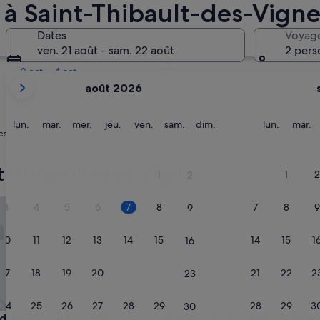
 à Saint-Thibault-des-Vigne
Dans deux semaines
Dates
Voyag
21 août - 23 août
ven. 21 août - sam. 22 août
2 pers
Dans deux mois
2 oct. - 4 oct.
Les
août 2026
mois
affichés
sont
lundi
mardi
mercredi
jeudi
vendredi
samedi
dimanche
lundi
m
lun.
mar.
mer.
jeu.
ven.
sam.
dim.
lun.
mar.
es pourraient vous convenir.
August
2026
et
t-Thibault-des-Vignes
1
1
2
2
September
2026.
Vignes
et Marne la Vallée
Hotel Avama Montmartre
3
4
5
6
7
8
7
8
9
9
10
11
12
13
14
15
14
15
1
16
17
18
19
20
21
22
21
22
2
23
24
25
26
27
28
29
28
29
3
30
Vignes
et Marne la Vallée
Hotel Avama Montmartre
udget Marne la Vallée
3. Hotel Avama Montmartre