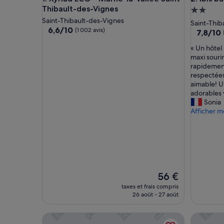
Thibault-des-Vignes
Héberge
Saint-Thibault-des-Vignes
2.0 étoil
Saint-Thib
6.6
6,6/10
(1 002 avis)
7.8
7,8/10
sur
sur
10,
«
« Un hôtel
10,
(1 002 avis)
U
maxi souri
Bien,
n
rapidement
(543 avis
h
respectées,
ô
aimable! U
t
adorables 
e
Sonia
l
Afficher m
p
r
e
m
i
e
r
Le
56 €
p
nouveau
taxes et frais compris
r
prix
26 août - 27 août
i
est
x
de
Libertel Montmartre Opéra
Hôtel Au
m
56 €