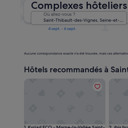
Complexes hôteliers
Le week-end prochain
Où allez-vous ?
14 août - 16 août
Dans un mois
4 sept. - 6 sept.
Aucune correspondance exacte n’a été trouvée, mais ces alternativ
Hôtels recommandés à Sain
Kyriad ECO - Marne-la-Vallée Saint-Thibault-des-
ibis budg
Kyriad ECO - Marne-la-Vallée Saint-Thibault-des-
ibis budg
1. Kyriad ECO - Marne-la-Vallée Saint-
2. ibis b