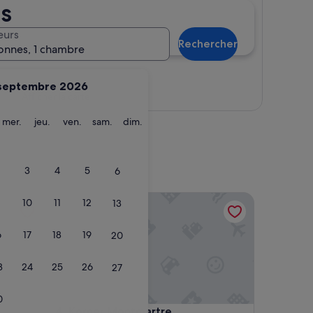
s
eurs
Rechercher
onnes, 1 chambre
septembre 2026
Afficher la carte
ardi
mercredi
jeudi
vendredi
samedi
dimanche
mer.
jeu.
ven.
sam.
dim.
3
4
5
6
Korner Montmartre
10
11
12
13
6
17
18
19
20
3
24
25
26
27
0
Korner Montmartre
4. Korner Montmartre