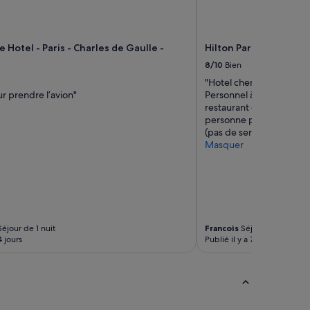
a
s
c
 Hotel - Paris - Charles de Gaulle -
Hilton Paris Charles d
o
n
8/10
Bien
f
"Hotel cher pour le stan
o
ur prendre l’avion"
Personnel à l'écoute, ch
r
restaurant est très cher 
t
personne prévue dans n
a
(pas de serviette, pas de 
b
Masquer
l
e
s
d
u
t
o
éjour de 1 nuit
Francois
Séjour de 1 nuit
u
4 jours
Publié il y a 7 jours
t
»