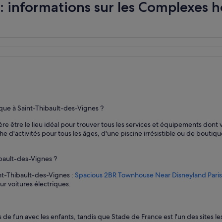
: informations sur les Complexes h
d
u
M
é
t
r
o
P
i
g
a
l
que à Saint-Thibault-des-Vignes ?
l
e
re être le lieu idéal pour trouver tous les services et équipements don
.
 d'activités pour tous les âges, d'une piscine irrésistible ou de boutiq
V
o
u
ibault-des-Vignes ?
s
int-Thibault-des-Vignes :
Spacious 2BR Townhouse Near Disneyland Paris
n
 voitures électriques.
'
ê
t
e
de fun avec les enfants, tandis que Stade de France est l'un des sites les 
s