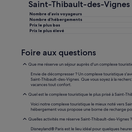
Saint-Thibault-des-Vignes 
d
a
a
e
t
i
Nombre d’avis voyageurs
m
i
s
Nombre d’hébergements
a
q
m
Prix le plus bas
n
u
a
d
Prix le plus élevé
e
i
e
.
s
s
N
s
s
o
i
Foire aux questions
o
u
m
n
s
p
t
a
l
Que me réserve un séjour auprès d'un complexe touristi
r
v
i
e
Envie de décompresser ? Un complexe touristique s'avè
o
s
s
Saint-Thibault-des-Vignes. Que vous soyez à la recherche
n
t
p
vacances tout confort.
s
e
e
p
.
c
Quel est le complexe touristique le plus prisé à Saint-Th
a
L
t
s
e
Voici notre complexe touristique le mieux noté vers Sa
é
s
p
hébergement vous propose une borne de recharge pour
e
é
e
s
u
r
Quelles activités me réserve Saint-Thibault-des-Vignes ?
,
n
s
l
a
o
Disneyland® Paris est le lieu idéal pour quelques heures 
e