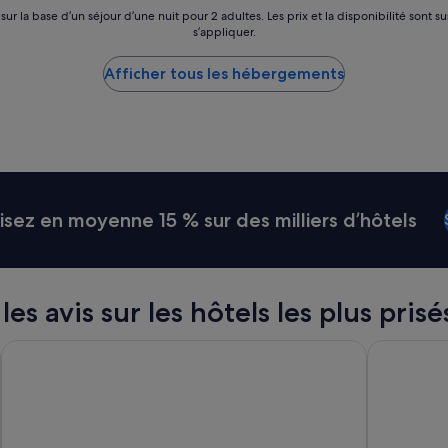
e
 sur la base d’un séjour d’une nuit pour 2 adultes. Les prix et la disponibilité so
d
s’appliquer.
u
N
Afficher tous les hébergements
o
r
d
.
T
r
è
s
ez en moyenne 15 % sur des milliers d’hôtels
b
i
e
n
d
es avis sur les hôtels les plus prisé
e
s
Ki Space Hotel & Spa, près de Disneyland Paris
The Jangle 
s
e
r
v
i
p