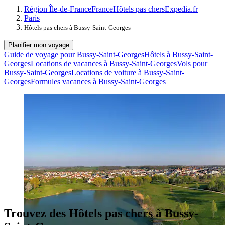
Région Île-de-France
France
Hôtels pas chers
Expedia.fr
Paris
Hôtels pas chers à Bussy-Saint-Georges
Planifier mon voyage
Guide de voyage pour Bussy-Saint-Georges
Hôtels à Bussy-Saint-
Georges
Locations de vacances à Bussy-Saint-Georges
Vols pour
Bussy-Saint-Georges
Locations de voiture à Bussy-Saint-
Georges
Formules vacances à Bussy-Saint-Georges
Trouvez des Hôtels pas chers à Bussy-