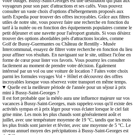
votre budget. Bussy-Saint-Georges est une destination qui plaît aux
voyageurs pour son parc d'attractions et ses cafés. Vous pouvez
consulter un vaste choix d'options d'hébergements proposés aux
tarifs Expedia pour trouver des offres incroyables. Grâce aux filtres
utiles de notre site, vous pouvez faire une recherche en fonction du
tarif à la nuitée ou en fonction des équipements populaires comme le
petit déjeuner et une navette pour l'aéroport gratuits. Si vous désirez
trouver des options abordables près d'attractions locales, comme
Golf de Bussy-Guermantes ou Château de Rentilly - Musée
Intercommunal, essayez de filtrer votre recherche en fonction du lieu
pour affiner vos résultats. En naviguant sur le site, utilisez l'icône en
forme de cœur pour lister vos favoris. Vous pourrez les consulter
facilement au moment de prendre votre décision. Également
intéressé par un vol ou une voiture de location ? Faites votre choix
parmi les formules voyages Vol + Hôtel et découvrez des offres
incroyables lorsque vous réservez votre transport en même temps.
Quelle est la meilleure période de l'année pour un séjour à prix
mini à Bussy-Saint-Georges ?
Il est fort probable que la météo aura une influence majeure sur vos
vacances à Bussy-Saint-Georges, mais rappelez-vous qu'il existe des
activités sympas et à prix léger pour vous éclater lorsque le ciel fait
grise mine. Les mois les plus chauds sont généralement août et
juillet, avec une température moyenne de 19 °C, tandis que les mois
les plus froids sont janvier et février, avec une moyenne de 5 °C. Le
niveau annuel moyen des précipitations à Bussy-Saint-Georges est