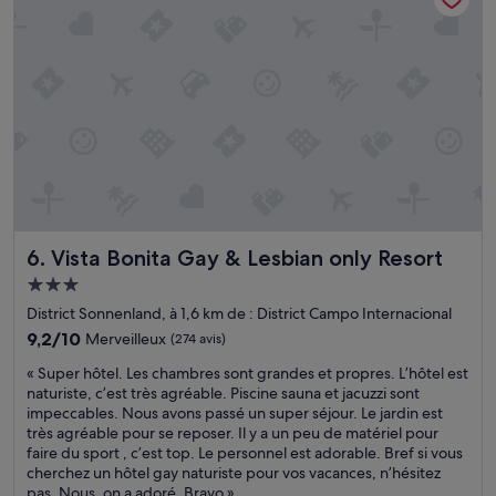
r
r
é
m
è
.
a
m
s
L
b
e
b
e
l
p
o
s
e
r
n
d
,
é
»
e
l
c
s
e
i
s
p
s
u
e
é
s
r
s
d
s
u
e
Vista Bonita Gay & Lesbian only Resort
6. Vista Bonita Gay & Lesbian only Resort
o
r
t
n
l
a
Hébergement
n
e
b
3.0 étoiles
District Sonnenland, à 1,6 km de : District Campo Internacional
e
s
l
l
9.2
i
9,2/10
Merveilleux
(274 avis)
e
e
sur
t
d
«
« Super hôtel. Les chambres sont grandes et propres. L’hôtel est
s
10,
e
e
S
naturiste, c’est très agréable. Piscine sauna et jacuzzi sont
t
Merveilleux,
.
v
u
impeccables. Nous avons passé un super séjour. Le jardin est
t
(274 avis)
i
r
p
très agréable pour se reposer. Il y a un peu de matériel pour
r
l
a
e
faire du sport , c’est top. Le personnel est adorable. Bref si vous
è
f
i
r
cherchez un hôtel gay naturiste pour vos vacances, n’hésitez
s
a
e
h
pas. Nous, on a adoré. Bravo »
e