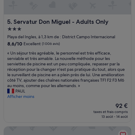
m
u
e
i
f
c
n
q
b
o
Servatur Don Miguel - Adults Only
5. Servatur Don Miguel - Adults Only
u
e
s
'
a
i
Hébergement
i
u
t
3.0 étoiles
Playa del Ingles, à 1,3 km de : District Campo Internacional
l
c
é
n
8.6
o
8,6/10
Excellent
(1 006 avis)
,
'
sur
u
o
«
« Un séjour très agréable, le personnel est très efficace,
y
10,
p
n
U
serviable et très aimable. La nouvelle méthode pour les
a
Excellent,
d
n
n
serviettes de piscine est un peu compliquée, repasser par la
p
(1 006 avis)
e
e
s
réception pour la changer n'est pas pratique du tout, alors que
a
d
p
é
le surveillant de piscine en a plein près de lui. Une amélioration
s
i
e
j
côté TV, ajouter des chaînes nationales françaises TF1 F2 F3 M6
d
v
u
o
au moins, comme pour les allemands. »
e
e
t
u
PAUL
p
r
p
r
Afficher moins
a
s
a
t
r
i
s
Le
92 €
r
k
t
d
nouveau
taxes et frais compris
è
i
é
o
prix
13 août - 14 août
s
n
e
r
est
a
g
t
m
de
Vista Bonita Gay & Lesbian only Resort
g
c
t
i
92 €
r
o