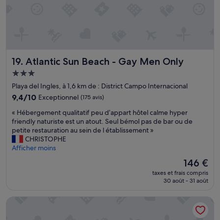
d
m
c
p
s
s
e
h
l
.
!
d
i
a
C
!
e
r
c
h
»
m
u
é
a
é
n
,
m
n
p
c
Atlantic Sun Beach - Gay Men Only
19. Atlantic Sun Beach - Gay Men Only
b
a
e
h
r
g
u
Hébergement
a
e
e
.
m
3.0 étoiles
Playa del Ingles, à 1,6 km de : District Campo Internacional
m
a
M
b
9.4
o
9,4/10
Exceptionnel
v
(175 avis)
é
r
sur
d
a
n
e
«
« Hébergement qualitatif peu d’appart hôtel calme hyper
10,
e
i
a
s
H
friendly naturiste est un atout. Seul bémol pas de bar ou de
Exceptionnel,
r
t
g
p
é
petite restauration au sein de l établissement »
(175 avis)
n
o
e
a
b
CHRISTOPHE
e
u
c
c
e
Afficher moins
,
b
o
i
r
t
l
Le
r
146 €
e
g
r
i
nouveau
r
u
taxes et frais compris
e
è
é
prix
e
s
30 août - 31 août
m
s
d
est
c
e
e
p
e
de
t
e
Hotel Riu Palace Meloneras
n
r
f
146 €
m
t
t
o
a
a
t
q