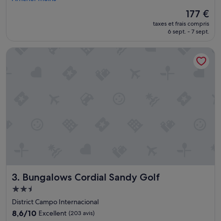
t
Le
177 €
d
nouveau
taxes et frais compris
é
prix
6 sept. - 7 sept.
j
est
e
de
Bungalows Cordial Sandy Golf
u
177 €
n
e
r
m
a
n
q
u
e
d
'
o
m
Bungalows Cordial Sandy Golf
3. Bungalows Cordial Sandy Golf
e
l
Hébergement
e
2.5 étoiles
District Campo Internacional
t
t
8.6
8,6/10
Excellent
(203 avis)
e
sur