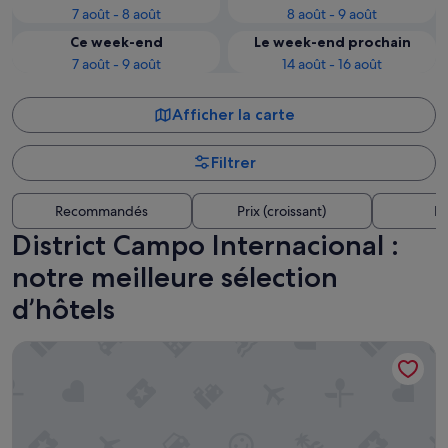
7 août - 8 août
8 août - 9 août
Ce week-end
Le week-end prochain
7 août - 9 août
14 août - 16 août
Afficher la carte
Filtrer
Recommandés
Prix (croissant)
Di
District Campo Internacional :
notre meilleure sélection
d’hôtels
Seven Hotel & Wellness - Caters to Gay Men