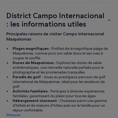
s
t
»
s
d
e
t
e
n
a
District Campo Internacional
b
t
u
a
e
: les informations utiles
r
r
a
a
o
r
n
u
Principales raisons de visiter Campo Internacional
g
t
d
Maspalomas
u
a
e
a
v
p
Plages magnifiques :
Profitez de la magnifique plage de
n
e
e
Maspalomas, connue pour son sable doux et ses vues à
t
c
t
couper le souffle.
q
u
i
Dunes de Maspalomas :
Explorez les dunes de sable
u
n
t
emblématiques, une merveille naturelle parfaite pour la
'
c
e
photographie et les promenades tranquilles.
e
h
r
Paradis du golf :
Jouez au prestigieux parcours de golf
l
o
e
international de Maspalomas, idéal pour les amateurs de
l
i
s
golf.
e
x
t
Activités familiales :
Participez à diverses expériences
f
t
a
familiales, garantissant du plaisir pour tous les âges.
a
r
u
Hébergement charmant :
Choisissez parmi une gamme
i
è
r
d'hôtels et de maisons d'hôtes axés sur la famille pour un
s
s
a
séjour confortable.
a
r
t
Masquer
i
a