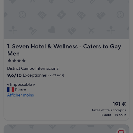
Seven Hotel & Wellness - Caters to Gay Men
1. Seven Hotel & Wellness - Caters to Gay
Men
Hébergement
4.0 étoiles
District Campo Internacional
9.6
9,6/10
Exceptionnel
(290 avis)
sur
«
« Impeccable »
10,
I
Pierre
Exceptionnel,
m
Afficher moins
(290 avis)
p
Le
191 €
e
nouveau
taxes et frais compris
c
prix
17 août - 18 août
c
est
a
de
Kumara Serenoa by Lopesan Hotels
b
191 €
l