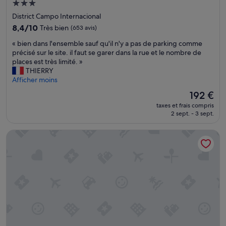
o
Hébergement
u
n
3.0 étoiles
District Campo Internacional
n
t
é
8.4
p
8,4/10
Très bien
(653 avis)
e
sur
a
«
« bien dans l'ensemble sauf qu'il n'y a pas de parking comme
n
10,
s
b
précisé sur le site. il faut se garer dans la rue et le nombre de
s
Très
o
i
places est très limité. »
u
bien,
c
e
THIERRY
p
(653 avis)
c
n
Afficher moins
p
u
d
l
l
Le
192 €
a
é
t
nouveau
taxes et frais compris
n
m
a
prix
2 sept. - 3 sept.
s
e
n
est
l
n
t
de
Servatur Don Miguel - Adults Only
'
t
s
192 €
e
t
,
n
r
t
s
è
r
e
s
o
m
b
p
b
i
d
l
e
e
e
n
l
s
a
u
a
v