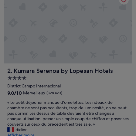
e
»
Kumara Serenoa by Lopesan Hotels
2. Kumara Serenoa by Lopesan Hotels
Hébergement
4.0 étoiles
District Campo Internacional
9.0
9,0/10
Merveilleux
(328 avis)
sur
«
« Le petit déjeuner manque d'omelettes. Les rideaux de
10,
L
chambre ne sont pas occultants, trop de luminosité, on ne peut
Merveilleux,
e
pas dormir. Les dessus de table devraient être changés à
(328 avis)
p
chaque utilisation, passer un simple coup de chiffon et poser ses
e
couverts sur ceux du précédent est très sale. »
t
didier
i
Afficher moins