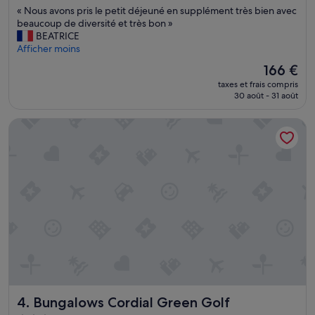
«
« Nous avons pris le petit déjeuné en supplément très bien avec
s
10,
N
beaucoup de diversité et très bon »
.
Excellent,
o
BEATRICE
L
(203 avis)
u
Afficher moins
e
s
s
Le
166 €
a
r
nouveau
taxes et frais compris
v
i
prix
30 août - 31 août
o
d
est
n
e
de
Bungalows Cordial Green Golf
s
a
166 €
p
u
r
x
i
d
s
e
l
c
e
h
p
a
e
m
t
b
i
r
t
e
d
n
é
e
Bungalows Cordial Green Golf
4. Bungalows Cordial Green Golf
j
s
e