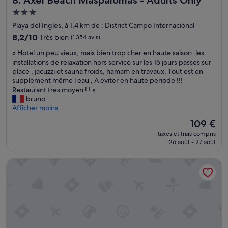
8. Axel Beach Maspalomas - Adults Only
t
o
»
d
s
u
u
Hébergement
e
c
r
r
3.0 étoiles
c
Playa del Ingles, à 1,4 km de : District Campo Internacional
a
i
l
h
l
8.2
s
8,2/10
Très bien
(1 354 avis)
e
i
m
sur
t
s
f
«
« Hotel un peu vieux, mais bien trop cher en haute saison .les
e
10,
e
s
f
H
installations de relaxation hors service sur les 15 jours passes sur
e
Très
,
e
o
o
place , jacuzzi et sauna froids, hamam en travaux. Tout est en
t
bien,
c
r
n
t
supplement même l eau , A eviter en haute periode !!!
b
(1 354 avis)
’
v
e
e
Restaurant tres moyen ! ! »
i
e
i
t
l
bruno
e
s
e
p
u
Afficher moins
n
t
t
o
n
s
t
t
Le
109 €
s
p
i
r
e
nouveau
e
taxes et frais compris
e
t
è
s
prix
r
26 août - 27 août
u
u
s
d
est
s
v
é
a
e
de
e
Club Vista Serena
i
»
g
p
109 €
s
e
r
i
c
u
é
s
o
x
a
c
u
,
b
i
v
m
l
n
e
a
e
e
r
i