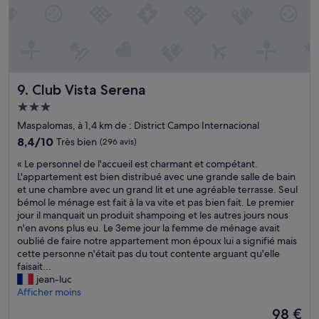
.
e
t
s
P
s
s
b
i
t
s
i
s
u
u
e
c
n
r
n
i
p
c
t
n
e
e
Club Vista Serena
9. Club Vista Serena
r
e
u
u
o
s
c
Hébergement
x
p
a
o
3.0 étoiles
d
Maspalomas, à 1,4 km de : District Campo Internacional
c
u
m
u
h
8.4
8,4/10
Très bien
(296 avis)
n
p
p
e
sur
a
l
r
«
« Le personnel de l'accueil est charmant et compétant.
r
10,
e
i
é
L
L'appartement est bien distribué avec une grande salle de bain
e
Très
t
q
c
e
et une chambre avec un grand lit et une agréable terrasse. Seul
n
bien,
j
u
é
p
bémol le ménage est fait à la va vite et pas bien fait. Le premier
h
(296 avis)
a
é
d
e
jour il manquait un produit shampoing et les autres jours nous
a
c
e
e
r
n'en avons plus eu. Le 3eme jour la femme de ménage avait
u
u
,
n
s
oublié de faire notre appartement mon époux lui a signifié mais
t
z
r
t
o
cette personne n'était pas du tout contente arguant qu'elle
e
z
e
e
n
faisait...
s
i
p
s
n
jean-luc
a
s
a
t
e
Afficher moins
i
o
s
t
l
s
n
s
Le
98 €
r
d
o