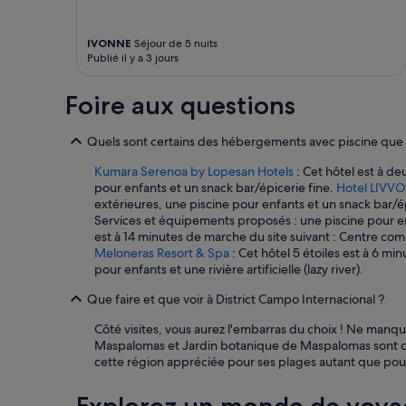
o
i
u
u
e
t
j
J
p
IVONNE
Séjour de 5 nuits
o
a
a
Publié il y a 3 jours
u
h
s
r
r
d
Foire aux questions
s
e
o
d
g
r
i
e
m
Quels sont certains des hébergements avec piscine que 
s
k
i
p
o
r
Kumara Serenoa by Lopesan Hotels
: Cet hôtel est à de
o
m
.
pour enfants et un snack bar/épicerie fine.
Hotel LIVVO
n
m
L
extérieures, une piscine pour enfants et un snack bar/é
i
e
e
Services et équipements proposés : une piscine pour en
b
n
s
est à 14 minutes de marche du site suivant : Centre com
l
i
d
Meloneras Resort & Spa
: Cet hôtel 5 étoiles est à 6 m
e
s
e
pour enfants et une rivière artificielle (lazy river).
q
t
s
u
)
Que faire et que voir à District Campo Internacional ?
s
a
.
u
Côté visites, vous aurez l'embarras du choix ! Ne man
n
D
s
Maspalomas et Jardin botanique de Maspalomas sont de
d
i
d
cette région appréciée pour ses plages autant que pour 
o
e
e
n
G
t
a
a
a