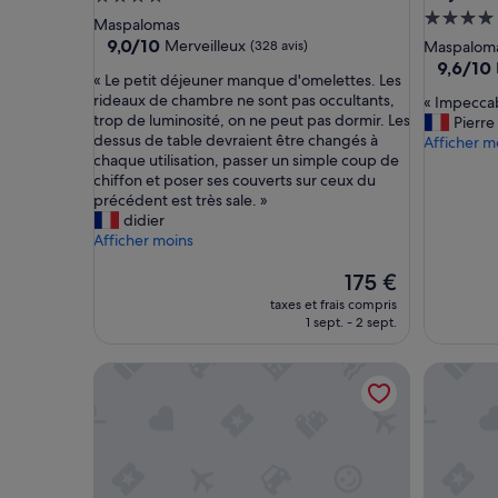
Héberge
4.0 étoiles
Maspalomas
4.0 étoil
9.0
9,0/10
Merveilleux
(328 avis)
Maspalom
sur
9.6
9,6/10
«
« Le petit déjeuner manque d'omelettes. Les
10,
sur
L
rideaux de chambre ne sont pas occultants,
«
« Impecca
Merveilleux,
10,
e
trop de luminosité, on ne peut pas dormir. Les
I
Pierre
(328 avis)
Exceptio
p
dessus de table devraient être changés à
m
Afficher m
(290 avis
e
chaque utilisation, passer un simple coup de
p
t
chiffon et poser ses couverts sur ceux du
e
i
précédent est très sale. »
c
t
didier
c
d
Afficher moins
a
é
b
Le
j
175 €
l
nouveau
e
e
taxes et frais compris
prix
u
»
1 sept. - 2 sept.
est
n
de
e
BUNGALOW COSY DANS LE DOMAINE INTERNAT
Maison de
175 €
r
m
a
n
q
u