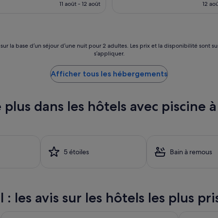
l
m
prix
11 août - 12 août
12 aoû
l
m
est
e
e
de
s
p
546 €
s
r
u
é
 sur la base d’un séjour d’une nuit pour 2 adultes. Les prix et la disponibilité so
p
s’appliquer.
c
e
i
r
s
Afficher tous les hébergements
v
é
o
s
o
u
 plus dans les hôtels avec piscine 
r
r
e
l
l
e
k
s
a
i
a
t
5 étoiles
Bain à remous
r
e
.
.
»
i
l
 les avis sur les hôtels les plus pri
f
a
u
Hotel Gran Canaria Princess - Adults Only (+16)
Corallium 