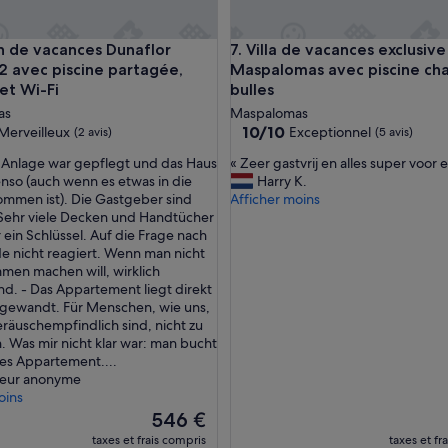
u
f
q
IONAL DES MASPALOMES
 vacances Dunaflor Gemelo 2 avec piscine partagée, terrasse
Villa de vacances exclusive à 
n de vacances Dunaflor
7. Villa de vacances exclusive
u
 avec piscine partagée,
Maspalomas avec piscine ch
'
et Wi-Fi
bulles
i
l
as
Maspalomas
n
10.0
10/10
Merveilleux
Exceptionnel
(2 avis)
(5 avis)
'
sur
«
e Anlage war gepflegt und das Haus
« Zeer gastvrij en alles super voor e
y
10,
Z
nso (auch wenn es etwas in die
Harry K.
a
eux,
Exceptionnel,
e
mmen ist). Die Gastgeber sind
Afficher moins
p
(5 avis)
e
 Sehr viele Decken und Handtücher
a
r
 ein Schlüssel. Auf die Frage nach
s
g
 nicht reagiert. Wenn man nicht
d
a
mmen machen will, wirklich
e
s
d. - Das Appartement liegt direkt
p
t
 gewandt. Für Menschen, wie uns,
a
v
eräuschempfindlich sind, nicht zu
r
r
 Was mir nicht klar war: man bucht
k
i
ses Appartement....
i
j
eur anonyme
n
e
oins
g
n
c
Le
546 €
a
o
nouveau
taxes et frais compris
taxes et fr