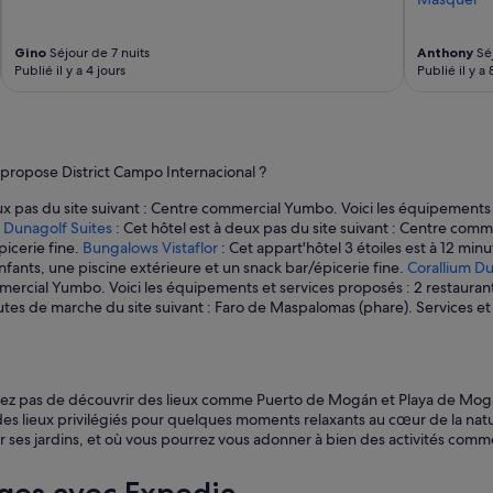
r
e
d
Gino
Séjour de 7 nuits
Anthony
Séj
e
Publié il y a 4 jours
Publié il y a 
p
l
a
c
e
propose District Campo Internacional ?
s
e
ux pas du site suivant : Centre commercial Yumbo. Voici les équipements 
s
 Dunagolf Suites
: Cet hôtel est à deux pas du site suivant : Centre com
t
picerie fine.
Bungalows Vistaflor
: Cet appart'hôtel 3 étoiles est à 12 mi
t
fants, une piscine extérieure et un snack bar/épicerie fine.
Corallium D
r
mercial Yumbo. Voici les équipements et services proposés : 2 restaurant
è
inutes de marche du site suivant : Faro de Maspalomas (phare). Services et
s
l
i
m
quez pas de découvrir des lieux comme Puerto de Mogán et Playa de Mog
i
s lieux privilégiés pour quelques moments relaxants au cœur de la nat
t
ses jardins, et où vous pourrez vous adonner à bien des activités comme
é
.
»