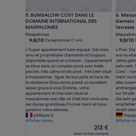
e
d
'
BUNGALOW COSY DANS LE DOMAINE INTERNAT
Maison de
5. BUNGALOW COSY DANS LE
6. Maiso
o
DOMAINE INTERNATIONAL DES
Gemelo 2
m
MASPALOMES
terrasse 
e
l
Maspalomas
Maspalom
e
9.8
9.0
9,8/10
9,0/10
Exceptionnel
(7 avis)
t
sur
sur
«
«
« Super appartement bien équipé, très bien
« Pros: Di
t
10,
10,
S
P
tenu et propriétaire charmante et toujours
war es ebe
e
Exceptionnel,
Merveill
u
r
disponible quand on a besoin . L'appartement
Jahre geko
s
(7 avis)
(2 avis)
p
o
se situe dans un complex privé avec belle
sehr nett.
.
e
s
piscine, très calme et sécurisé , très bien situé
Cons: - nur
L
r
:
à maspalomas , ligne de bus juste en face de
mehr wurde
e
a
D
la résidence Nous avons passé un excellent
alles zusa
s
p
i
séjour grace à vous Dolorès, votre
anstrengen
r
p
e
appartement et très bien situé et
zur Straße
i
a
A
maspalomas une ville où il fait bon vivre avec
die sehr g
d
r
n
ses dunes grandioses Encore merci et nous
empfehlen.
e
t
l
gardons votre adresse...
direkt die
a
e
a
philippe d.
Voyag
u
m
g
Afficher moins
Afficher m
x
e
e
d
Le
213 €
n
w
e
nouveau
taxes et frais compris