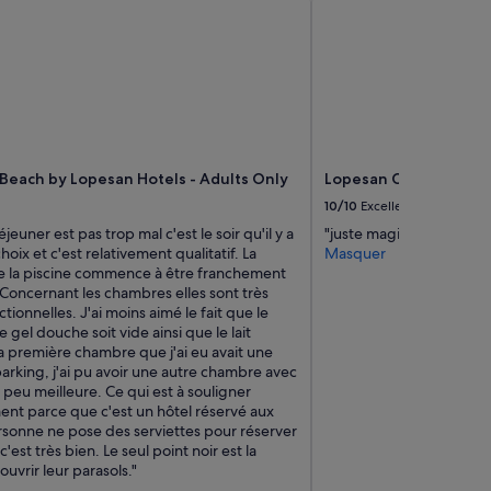
g
è
e
s
n
b
c
i
e
e
m
n
e
a
n
v
t
e
 Beach by Lopesan Hotels - Adults Only
Lopesan Costa Melone
é
c
t
b
10/10
Excellent
a
e
jeuner est pas trop mal c'est le soir qu'il y a
"juste magique ! tout es
i
a
hoix et c'est relativement qualitatif. La
Masquer
t
u
e la piscine commence à être franchement
p
c
Concernant les chambres elles sont très
a
o
ctionnelles. J'ai moins aimé le fait que le
r
u
e gel douche soit vide ainsi que le lait
f
p
a première chambre que j'ai eu avait une
a
d
parking, j'ai pu avoir une autre chambre avec
i
e
peu meilleure. Ce qui est à souligner
t
d
nt parce que c'est un hôtel réservé aux
,
i
rsonne ne pose des serviettes pour réserver
i
v
c'est très bien. Le seul point noir est la
l
e
 ouvrir leur parasols."
n
r