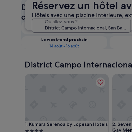
Réservez un hôtel av
District Campo Internacional :
Hôtels avec une piscine intérieure, ex
disponibilité des Hôtels avec
Où allez-vous ?
Ce soir
8 août - 9 août
Le week-end prochain
14 août - 16 août
District Campo Internacional
Kumara Serenoa by Lopesan Hotels
Seven Ho
Kumara Serenoa by Lopesan Hotels
Seven Ho
1. Kumara Serenoa by Lopesan Hotels
2. Seven
Gay Me
Hébergement