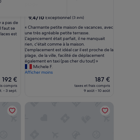
0
plage
Maspalomas
9.4
9,4/10
Exceptionnel
(3 avis)
y a pas de
sur
«
« Charmante petite maison de vacances, avec
l faut se
10,
C
une très agréable petite terrasse.
laces est
Exceptionnel,
h
L'agencement était parfait, il ne manquait
(3 avis)
a
rien, c'était comme à la maison.
r
L'emplacement est idéal car il est proche de la
m
plage, de la ville, facilité de déplacement
a
également en taxi (pas cher du tout) »
n
Michele F.
t
Afficher moins
e
Le
Le
192 €
187 €
p
nouveau
nouveau
ais compris
taxes et frais compris
e
prix
prix
. - 3 sept.
9 août - 10 août
t
est
est
i
de
de
 et Wi-Fi
Maspalomas avec piscine chauffée à bulles
Bungalows Cordial Sandy Golf
t
192 €
187 €
e
m
a
i
s
o