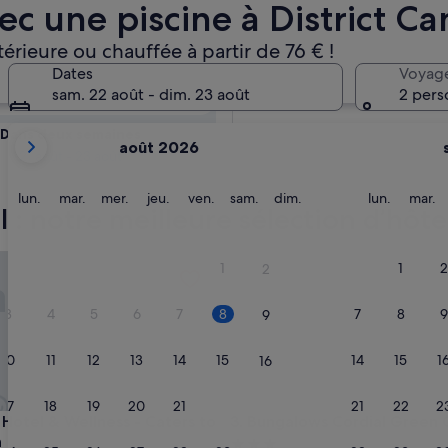
ec une piscine à District C
 vérifiez la
térieure ou chauffée à partir de 76 € !
 piscine
Dates
Voyag
Demain
sam. 22 août - dim. 23 août
2 pers
9 août - 10 août
Les
Dans deux semaines
août 2026
mois
21 août - 23 août
affichés
sont
lundi
mardi
mercredi
jeudi
vendredi
samedi
dimanche
lundi
m
lun.
mar.
mer.
jeu.
ven.
sam.
dim.
lun.
mar.
 : notre meilleure sélection d’hôte
August
2026
et
tel & Wellness - Caters to Gay Men
Bungalows Cordial Green Gol
1
1
2
2
September
2026.
3
4
5
6
7
8
7
8
9
9
10
11
12
13
14
15
14
15
1
16
17
18
19
20
21
22
21
22
2
23
tel & Wellness - Caters to Gay Men
Bungalows Cordial Green Gol
 Hotel & Wellness - Caters to
3. Bungalows Cordial Green 
n
Hébergement