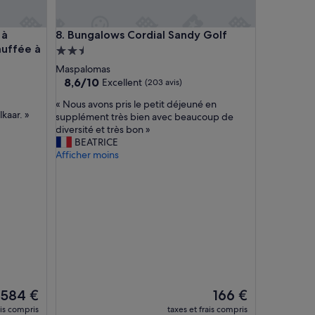
n
d
 et Wi-Fi
Maspalomas avec piscine chauffée à bulles
Bungalows Cordial Sandy Golf
 à
8. Bungalows Cordial Sandy Golf
e
auffée à
v
Hébergement
a
2.5 étoiles
Maspalomas
c
8.6
8,6/10
Excellent
(203 avis)
a
sur
n
«
« Nous avons pris le petit déjeuné en
10,
c
lkaar. »
N
supplément très bien avec beaucoup de
Excellent,
e
o
diversité et très bon »
(203 avis)
s
u
BEATRICE
,
s
Afficher moins
a
a
v
v
e
o
c
n
u
s
n
p
e
r
t
i
r
s
è
l
s
Le
Le
584 €
e
166 €
a
nouveau
nouveau
p
ais compris
taxes et frais compris