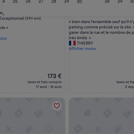
24
25
26
27
28
29
28
29
3
30
ment
3.0 étoiles
Maspalomas
es
8.4
8,4/10
Très bien
as
(653 avis)
31
sur
Exceptionnel
(290 avis)
«
« bien dans l'ensemble sauf qu'il n'
10,
b
parking comme précisé sur le site. i
ble »
Très
i
garer dans la rue et le nombre de p
bien,
nnel,
e
très limité. »
oins
(653 avis)
)
n
THIERRY
d
Afficher moins
a
n
s
l
Le
173 €
'
nouveau
e
taxes et frais compris
taxes et fr
prix
n
17 août - 18 août
2 sept
est
s
de
e
IONAL DES MASPALOMES
 vacances Dunaflor Gemelo 2 avec piscine partagée, terrasse
Villa de vacances exclusive à 
173 €
m
b
l
e
s
a