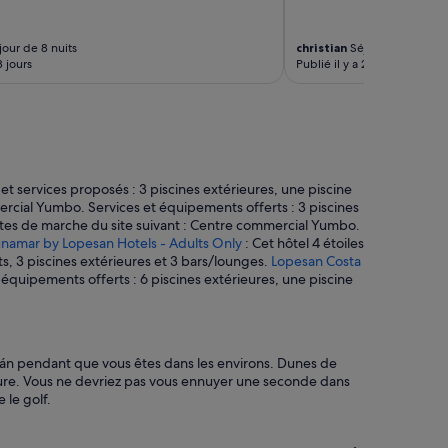
e
s
m
i
a
t
our de 8 nuits
christian
Séjour de 1 nuit
n
é
8 jours
Publié il y a 2 semaines
q
e
u
t
a
t
i
r
t
è
r
s
i
b
et services proposés : 3 piscines extérieures, une piscine
e
o
mercial Yumbo. Services et équipements offerts : 3 piscines
n
n
nutes de marche du site suivant : Centre commercial Yumbo.
,
»
unamar by Lopesan Hotels - Adults Only
: Cet hôtel 4 étoiles
c
s, 3 piscines extérieures et 3 bars/lounges.
Lopesan Costa
'
 équipements offerts : 6 piscines extérieures, une piscine
é
t
a
i
án pendant que vous êtes dans les environs. Dunes de
t
ure. Vous ne devriez pas vous ennuyer une seconde dans
c
 le golf.
o
m
m