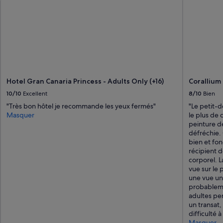
t
s
e
g
a
r
e
r
d
Hotel Gran Canaria Princess - Adults Only (+16)
Corallium
a
n
10/10
Excellent
8/10
Bien
s
"Très bon hôtel je recommande les yeux fermés"
"Le petit-dé
l
Masquer
le plus de c
a
peinture d
r
défréchie. 
u
bien et fon
e
récipient d
e
corporel. L
t
vue sur le 
l
une vue un 
e
probableme
n
adultes pe
o
un transat, 
m
difficulté à
b
Masquer