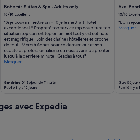
p
e
e
Bohemia Suites & Spa - Adults only
Axel Beac
t
r
u
10/10
Excellent
10/10
Excell
b
n
"Si je pouvais mettre un + 10 je le mettrai ! Hôtel
"Bon séjour
i
p
exceptionnel !! Propreté top service top nourriture top
Masquer
e
e
situation top confort top en un mot tout y est cet hôtel
n
r
est magnifique ! Loin des chaînes hôtelières et proche
p
s
de tout . Merci à Agnes pour ce dernier jour et son
l
o
écoute et professionnalisme où nous avons pu profiter
a
n
jusqu’à la dernière minute . Gracias à tous"
c
n
Masquer
é
e
,
l
c
a
h
c
Sandrine Di
Séjour de 11 nuits
Guy
Séjour d
a
c
Publié il y a 12 jours
Publié il y a 
m
u
b
e
r
i
ges avec Expedia
e
l
s
l
p
a
a
n
c
t
i
,