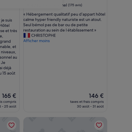
9.4
9,4/10
Exceptionnel
(175 avis)
sur
«
« Hébergement qualitatif peu d’appart hôtel
10,
H
calme hyper friendly naturiste est un atout.
je suis
Exceptionnel,
é
Seul bémol pas de bar ou de petite
Hôtel
(175 avis)
b
restauration au sein de l établissement »
se et très
e
CHRISTOPHE
e,
r
Afficher moins
 grand
g
nnable, et
e
s niveaux,
m
sonnel au
e
 Je
n
i déjà
t
u 15 août
q
u
a
l
Le
Le
165 €
146 €
i
nouveau
nouveau
ais compris
taxes et frais compris
t
prix
prix
t - 25 août
30 août - 31 août
a
est
est
t
de
de
- Adults Only
Bohemia Suites & Spa - Adults only
i
165 €
146 €
f
p