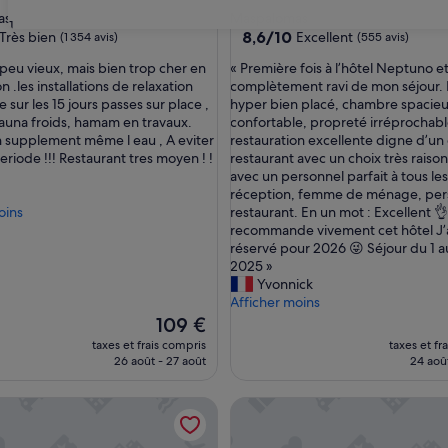
es
4.0 étoiles
as
Maspalomas
31
8.6
8,6/10
Très bien
Excellent
(1 354 avis)
(555 avis)
sur
«
 peu vieux, mais bien trop cher en
« Première fois à l’hôtel Neptuno et 
10,
P
n .les installations de relaxation
complètement ravi de mon séjour. 
Excellent,
r
e sur les 15 jours passes sur place ,
hyper bien placé, chambre spacieu
(555 avis)
e
 sauna froids, hamam en travaux.
confortable, propreté irréprochabl
s)
m
n supplement même l eau , A eviter
restauration excellente digne d’un
i
riode !!! Restaurant tres moyen ! !
restaurant avec un choix très raiso
è
avec un personnel parfait à tous le
r
réception, femme de ménage, per
e
oins
restaurant. En un mot : Excellent 👌
f
recommande vivement cet hôtel J’a
o
réservé pour 2026 😜 Séjour du 1 a
i
2025 »
s
Yvonnick
à
Afficher moins
l
Le
109 €
’
nouveau
taxes et frais compris
taxes et fr
h
prix
26 août - 27 août
24 aoû
ô
est
t
de
argaritas Royal Level - Adults Only
Hotel Riu Palace Maspalomas 
e
109 €
l
N