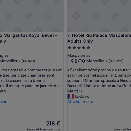
e
p
t
u
n
o
argaritas Royal Level - Adults Only
Hotel Riu Palace Maspalomas 
ló Margaritas Royal Level -
7. Hotel Riu Palace Maspalom
e
nly
Adults Only
t
j
ment
Hébergement
e
es
5.0 étoiles
ngles
Maspalomas
s
9.2
9,2/10
Merveilleux
Merveilleux
(141 avis)
(474 avis)
u
sur
i
«
l très agréable comme toujours et
« Excellent hôtel proche de toute
10,
s
E
 très bien. Les chambres sont
et un personnel accueillant, aimabl
eux,
Merveilleux,
c
x
 et la piscine est à bonne
souriant ! Mention spéciale à Nicola
(474 avis)
o
c
e. Il manque juste un jacuzzi et ce
l’accueil, Natalia et Imne au buffet
m
e
it »
Merci ! »
p
l
Ludovic
l
l
oins
Afficher moins
è
e
t
n
e
t
m
Le
h
218 €
e
nouveau
ô
taxes et frais compris
taxes et fr
n