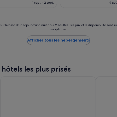
prix
t
1 sept. - 2 sept.
9 aoû
t
est
e
r
de
l
a
218 €
p
v
r
i
o
 sur la base d’un séjour d’une nuit pour 2 adultes. Les prix et la disponibilité so
d
s’appliquer.
c
e
h
m
e
Afficher tous les hébergements
o
d
n
e
s
t
é
o
j
u
o
 hôtels les plus prisés
t
u
e
r
c
Bohemia Suites & Spa - Adults only
Axel Beach
.
o
H
m
ô
m
t
o
e
d
l
i
h
t
y
é