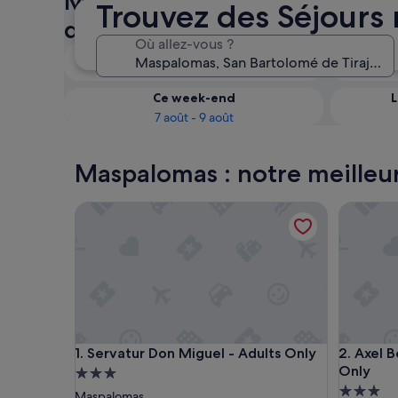
Maspalomas : vérifiez la disp
Trouvez des Séjours
des Séjours réservés aux adu
Où allez-vous ?
Ce soir
7 août - 8 août
Ce week-end
L
7 août - 9 août
Maspalomas : notre meilleur
Servatur Don Miguel - Adults Only
Axel Bea
Servatur Don Miguel - Adults Only
Axel Bea
1. Servatur Don Miguel - Adults Only
2. Axel 
Only
Hébergement
Héberge
3.0 étoiles
Maspalomas