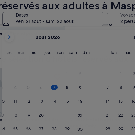
onibilité
 réservés aux adultes à Ma
ltes
Dates
Voyag
Demain
ven. 21 août - sam. 22 août
2 pers
8 août - 9 août
Les
e week-end prochain
août 2026
mois
14 août - 16 août
affichés
sont
lundi
mardi
mercredi
jeudi
vendredi
samedi
dimanche
lundi
m
lun.
mar.
mer.
jeu.
ven.
sam.
dim.
lun.
mar.
e sélection d’hôtels réservés aux 
August
2026
et
ch Maspalomas - Adults Only
MUR Hotel Neptuno Gran Cana
1
1
2
2
September
2026.
3
4
5
6
7
8
7
8
9
9
10
11
12
13
14
15
14
15
1
16
17
18
19
20
21
22
21
22
2
23
ch Maspalomas - Adults Only
MUR Hotel Neptuno Gran Cana
Beach Maspalomas - Adults
3. MUR Hotel Neptuno Gran C
Adults Only
24
25
26
27
28
29
28
29
3
30
ment
Hébergement