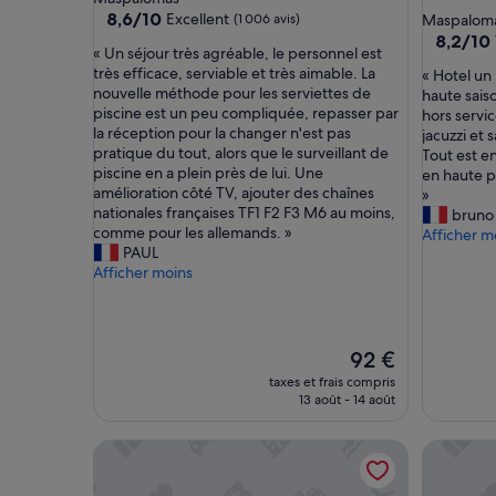
3.0 étoil
8.6
8,6/10
Excellent
(1 006 avis)
Maspalom
sur
8.2
8,2/10
«
« Un séjour très agréable, le personnel est
10,
sur
U
très efficace, serviable et très aimable. La
«
« Hotel un
Excellent,
10,
n
nouvelle méthode pour les serviettes de
H
haute saiso
(1 006 avis)
Très
s
piscine est un peu compliquée, repasser par
o
hors servic
bien,
é
la réception pour la changer n'est pas
t
jacuzzi et
(1 354 avi
j
pratique du tout, alors que le surveillant de
e
Tout est e
o
piscine en a plein près de lui. Une
l
en haute pe
u
amélioration côté TV, ajouter des chaînes
u
»
r
nationales françaises TF1 F2 F3 M6 au moins,
n
bruno
t
comme pour les allemands. »
p
Afficher m
r
PAUL
e
è
Afficher moins
u
s
v
a
i
g
e
r
u
Le
92 €
é
x
nouveau
taxes et frais compris
a
,
prix
13 août - 14 août
b
m
est
l
a
de
Sanom Beach Resort - Adults Only
Barceló M
e
i
92 €
,
s
l
b