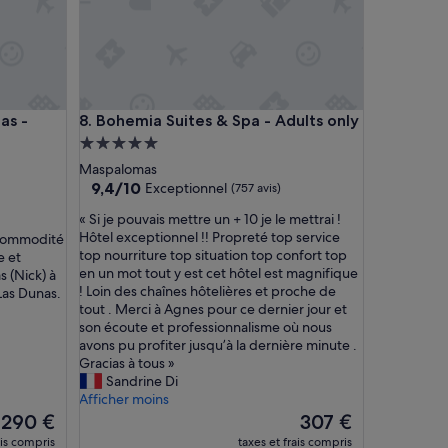
e
u
d
’
a
p
- Adults Only
Bohemia Suites & Spa - Adults only
as -
8. Bohemia Suites & Spa - Adults only
p
a
Hébergement
r
5.0 étoiles
Maspalomas
t
9.4
9,4/10
Exceptionnel
(757 avis)
h
sur
ô
«
« Si je pouvais mettre un + 10 je le mettrai !
10,
t
S
Hôtel exceptionnel !! Propreté top service
 commodité
Exceptionnel,
e
i
top nourriture top situation top confort top
e et
(757 avis)
l
j
en un mot tout y est cet hôtel est magnifique
s (Nick) à
c
e
! Loin des chaînes hôtelières et proche de
 Las Dunas.
a
p
tout . Merci à Agnes pour ce dernier jour et
l
o
son écoute et professionnalisme où nous
m
u
avons pu profiter jusqu’à la dernière minute .
e
v
Gracias à tous »
h
a
Sandrine Di
y
i
Afficher moins
p
s
Le
Le
290 €
307 €
e
m
nouveau
nouveau
ais compris
taxes et frais compris
r