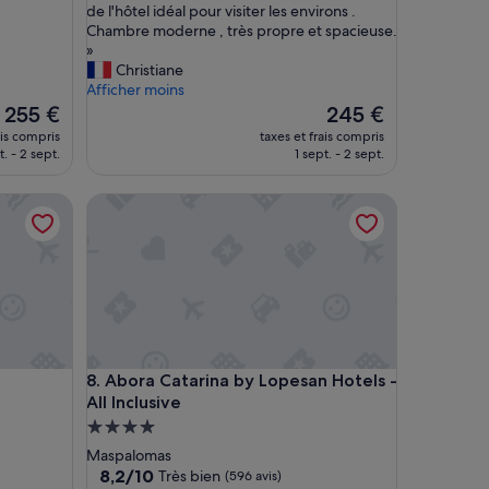
à
de l'hôtel idéal pour visiter les environs .
Z
Chambre moderne , très propre et spacieuse.
u
»
s
Christiane
a
Afficher moins
n
Le
Le
255 €
245 €
a
nouveau
nouveau
ais compris
taxes et frais compris
p
prix
prix
t. - 2 sept.
1 sept. - 2 sept.
o
est
est
u
de
de
Abora Catarina by Lopesan Hotels - All Inclusive
r
255 €
245 €
c
e
t
e
x
c
e
l
Abora Catarina by Lopesan Hotels - All Inclusive
8. Abora Catarina by Lopesan Hotels -
l
All Inclusive
e
n
Hébergement
t
4.0 étoiles
Maspalomas
s
8.2
8,2/10
Très bien
(596 avis)
é