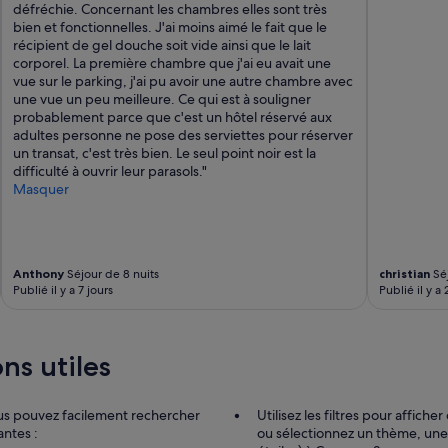
défréchie. Concernant les chambres elles sont très
i
bien et fonctionnelles. J'ai moins aimé le fait que le
n
récipient de gel douche soit vide ainsi que le lait
e
corporel. La première chambre que j'ai eu avait une
.
vue sur le parking, j'ai pu avoir une autre chambre avec
N
une vue un peu meilleure. Ce qui est à souligner
o
probablement parce que c'est un hôtel réservé aux
u
adultes personne ne pose des serviettes pour réserver
s
un transat, c'est très bien. Le seul point noir est la
a
difficulté à ouvrir leur parasols."
v
Masquer
o
n
s
p
a
Anthony
Séjour de 8 nuits
christian
Séj
s
Publié il y a 7 jours
Publié il y a
s
é
u
n
ns utiles
t
r
è
ous pouvez facilement rechercher
Utilisez les filtres pour affi
s
antes :
ou sélectionnez un thème, une 
a