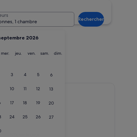
eurs
Rechercher
onnes, 1 chambre
septembre 2026
ardi
mercredi
jeudi
vendredi
samedi
dimanche
mer.
jeu.
ven.
sam.
dim.
3
4
5
6
10
11
12
13
6
17
18
19
20
3
24
25
26
27
0
Afficher la carte