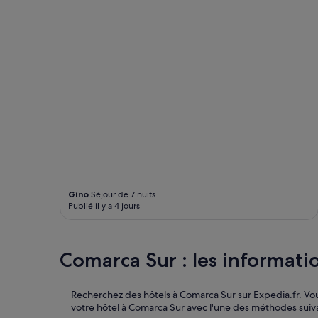
u
b
supplémentaires
i
u
peuvent
p
t
s’appliquer.
e
j
m
u
e
i
n
n
t
.
d
H
e
e
l
u
a
r
d
e
o
u
u
s
c
e
Gino
Séjour de 7 nuits
Publié il y a 4 jours
h
m
e
e
q
n
u
t
Comarca Sur : les informatio
i
,
p
l
o
e
Recherchez des hôtels à Comarca Sur sur Expedia.fr. V
u
p
votre hôtel à Comarca Sur avec l'une des méthodes suiv
r
e