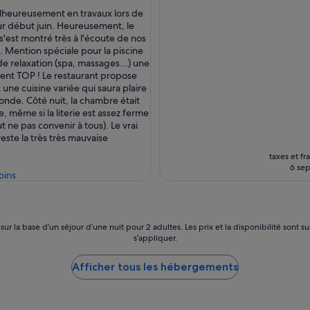
10,
t
lheureusement en travaux lors de
Merveilleux,
,
ur début juin. Heureusement, le
(986 avis)
,
b
s'est montré très à l'écoute de nos
i
Mention spéciale pour la piscine
e
de relaxation (spa, massages...) une
n
ent TOP ! Le restaurant propose
p
une cuisine variée qui saura plaire
l
monde. Côté nuit, la chambre était
a
, même si la literie est assez ferme
c
t ne pas convenir à tous). Le vrai
é
reste la très très mauvaise
,
taxes et fr
p
6 sep
e
oins
t
i
t
d
 sur la base d’un séjour d’une nuit pour 2 adultes. Les prix et la disponibilité so
é
s’appliquer.
j
e
Afficher tous les hébergements
u
n
e
r