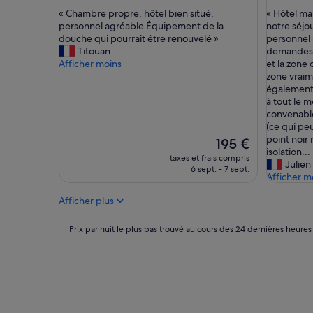
sur
sur
l
«
«
« Chambre propre, hôtel bien situé,
« Hôtel ma
10,
10,
a
C
H
personnel agréable Équipement de la
notre séjo
Merveilleux,
Excellent
g
h
ô
douche qui pourrait être renouvelé »
personnel 
(1 007 avis)
(742 avis)
r
a
t
Titouan
demandes. 
é
m
e
Afficher moins
et la zone 
a
b
l
zone vraim
b
r
m
également 
l
e
a
à tout le 
e
p
l
convenable
.
r
h
(ce qui peu
»
o
e
point noir 
Le
195 €
p
u
isolation...
nouveau
taxes et frais compris
r
r
Julien
prix
6 sept. - 7 sept.
e
e
Afficher m
est
,
u
de
Afficher plus
h
s
195 €
ô
e
t
m
Prix
Prix par nuit le plus bas trouvé au cours des 24 dernières heures
e
e
par
l
n
nuit
b
t
le
i
e
plus
e
n
bas
n
t
trouvé