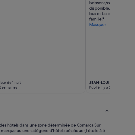
boissons/cocktails de bo
s
disponible. Plage à 5mi
d
bus et taxis. Nous avons
i
famille."
r
Masquer
e
c
t
à
l
a
p
l
a
g
e
our de 1 nuit
JEAN-LOUIS
Séjour de 7 nu
.
 2 semaines
Publié il y a 3 semaines
T
r
a
n
s
a
t
cher des hôtels dans une zone déterminée de Comarca Sur
s
marque ou une catégorie d'hôtel spécifique (1 étoile à 5
p