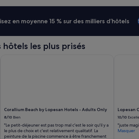
g
a
r
ez en moyenne 15 % sur des milliers d’hôtels
n
i
s
e
t
 hôtels les plus prisés
c
o
Corallium Beach by Lopesan Hotels - Adults Only
Lopesan Co
m
p
l
e
t
.
B
e
l
Corallium Beach by Lopesan Hotels - Adults Only
Lopesan C
l
e
8/10
Bien
10/10
Excell
p
"Le petit-déjeuner est pas trop mal c'est le soir qu'il y a
"juste magi
i
le plus de choix et c'est relativement qualitatif. La
Masquer
s
peinture de la piscine commence à être franchement
c