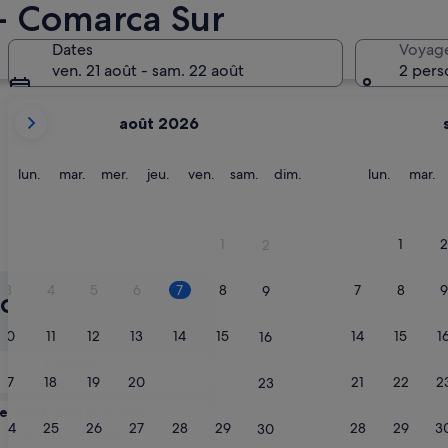
 - Comarca Sur
San Bartolomé de Tirajana
Dates
Voyag
ven. 21 août - sam. 22 août
2 pers
Les
août 2026
mois
affichés
sont
lundi
mardi
mercredi
jeudi
vendredi
samedi
dimanche
lundi
m
lun.
mar.
mer.
jeu.
ven.
sam.
dim.
lun.
mar.
August
2026
et
1
1
2
2
San Bartolomé de Tirajana
September
2026.
3
4
5
6
7
8
7
8
9
9
onibilité
10
11
12
13
14
15
14
15
1
16
Demain
17
18
19
20
21
22
21
22
2
23
8 août - 9 août
e week-end prochain
24
25
26
27
28
29
28
29
3
30
14 août - 16 août