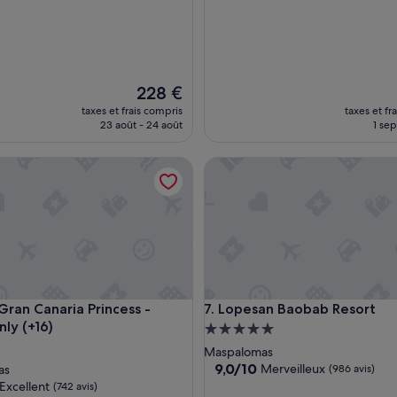
o
l
i
é
t
a
Le
228 €
b
nouveau
taxes et frais compris
taxes et fr
l
prix
23 août - 24 août
1 sep
i
est
s
de
n Canaria Princess - Adults Only (+16)
Lopesan Baobab Resort
s
228 €
e
m
e
n
t
,
v
e
n Canaria Princess - Adults Only (+16)
Lopesan Baobab Resort
Gran Canaria Princess -
7. Lopesan Baobab Resort
r
nly (+16)
d
Hébergement
o
ment
5.0 étoiles
Maspalomas
y
es
9.0
9,0/10
Merveilleux
as
(986 avis)
a
sur
Excellent
(742 avis)
n