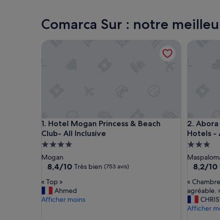
Comarca Sur : notre meilleu
Hotel Mogan Princess & Beach Club- All Inclusive
Abora Con
Hotel Mogan Princess & Beach Club- All Inclusive
Abora Con
1. Hotel Mogan Princess & Beach
2. Abora
Club- All Inclusive
Hotels - 
Hébergement
Héberge
4.0 étoiles
3.0 étoil
Mogan
Maspalom
8.4
8.2
8,4/10
8,2/10
Très bien
(753 avis)
sur
sur
«
«
« Top »
« Chambre 
10,
10,
T
C
Ahmed
agréable. 
Très
Très
o
h
Afficher moins
CHRI
bien,
bien,
p
a
Afficher m
(753 avis)
(411 avis)
»
m