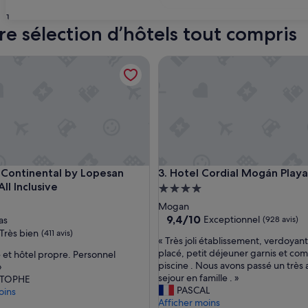
31
re sélection d’hôtels tout compris
tinental by Lopesan Hotels - All Inclusive
Hotel Cordial Mogán Playa
tinental by Lopesan Hotels - All Inclusive
Hotel Cordial Mogán Playa
 Continental by Lopesan
3. Hotel Cordial Mogán Playa
All Inclusive
Hébergement
ment
4.0 étoiles
Mogan
es
9.4
9,4/10
Exceptionnel
as
(928 avis)
sur
Très bien
(411 avis)
«
« Très joli établissement, verdoyant
10,
T
placé, petit déjeuner garnis et comp
et hôtel propre. Personnel
Exceptionnel,
r
piscine . Nous avons passé un très
»
(928 avis)
è
sejour en famille . »
STOPHE
s
PASCAL
oins
j
Afficher moins