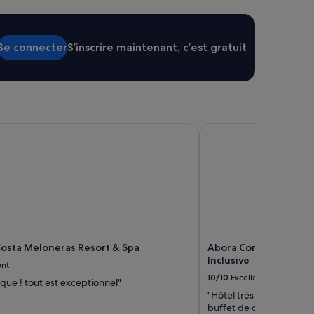
i
f
i
Se connecter
S’inscrire maintenant, c’est gratuit
q
u
e
p
a
r
c
sta Meloneras Resort & Spa
Abora Continental by L
d
e
p
a
l
m
i
e
r
osta Meloneras Resort & Spa
Abora Continental by 
s
Inclusive
,
ent
a
10/10
Excellent
que ! tout est exceptionnel"
c
"Hôtel très bien tenu, p
c
buffet de qualité (goûtu 
è