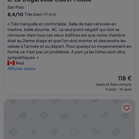
h
San Polo
o
8.4
8,4/10
Très bien
(71 avis)
t
sur
e
«
« Très tranquille et confortable. Salle de bain rénovée en
10,
l
T
marbre, belle douche, AC. Le seul point négatif qui doit se
Très
e
r
retrouver dans tous ces vieux édifices est que notre chambre
bien,
t
è
était au 2ieme étage et que l'on doit monter et descendre les
(71 avis)
t
s
valises à l'arrivée et au départ. Pour quelqu'un moyennement en
o
t
forme ce n'est pas un problème. A part ça les hôtes sont ultra
u
r
sympathiques. »
t
a
Réal
é
n
Afficher moins
t
q
a
Le
118 €
u
i
nouveau
taxes et frais compris
i
t
prix
9 août - 10 août
l
p
est
l
a
de
Ca' San Polo
e
r
118 €
e
f
t
a
c
i
o
t
n
l
f
a