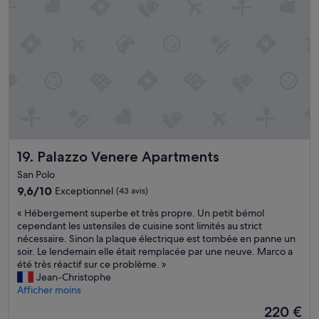
e
s
l
o
a
t
i
.
n
n
o
p
U
t
q
s
a
n
u
u
t
r
e
l
e
a
r
v
t
u
y
a
u
r
n
i
p
e
a
p
n
p
i
s
e
V
o
n
y
u
e
r
c
m
d
n
t
r
p
e
Palazzo Venere Apartments
19. Palazzo Venere Apartments
i
à
o
a
l
c
l
y
t
u
San Polo
e
a
a
h
m
9.6
9,6/10
Exceptionnel
(43 avis)
i
t
b
i
i
sur
n
v
l
«
q
n
« Hébergement superbe et très propre. Un petit bémol
10,
a
n
e
H
u
o
cependant les ustensiles de cuisine sont limités au strict
Exceptionnel,
p
o
q
é
e
s
nécessaire. Sinon la plaque électrique est tombée en panne un
(43 avis)
e
n
u
b
s
i
soir. Le lendemain elle était remplacée par une neuve. Marco a
r
c
e
e
.
t
été très réactif sur ce problème. »
f
o
l
r
»
é
Jean-Christophe
e
n
e
g
m
Afficher moins
c
n
g
e
a
t
Le
e
r
220 €
m
i