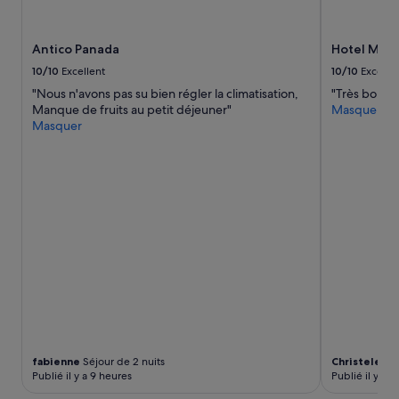
e
é
m
s
o
a
Antico Panada
Hotel Mont
r
u
n
10/10
Excellent
10/10
Excelle
s
i
"Nous n'avons pas su bien régler la climatisation,
"Très bon ac
t
n
Manque de fruits au petit déjeuner"
Masquer
r
g
Masquer
i
a
c
n
t
d
n
a
é
p
c
l
e
a
s
c
s
e
a
t
i
o
r
r
e
e
.
l
S
a
fabienne
Séjour de 2 nuits
Christele
Séj
i
x
Publié il y a 9 heures
Publié il y a 1
n
i