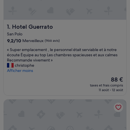
Hotel Guerrato
1. Hotel Guerrato
San Polo
9.2
9,2/10
Merveilleux
(966 avis)
sur
«
« Super emplacement , le personnel était serviable et à notre
10,
S
écoute Équipe au top Les chambres spacieuses et aux calmes
Merveilleux,
u
Recommande vivement »
(966 avis)
p
christophe
e
Afficher moins
r
Le
88 €
e
nouveau
taxes et frais compris
m
prix
11 août - 12 août
p
est
l
de
Hotel Acca
a
88 €
c
e
m
e
n