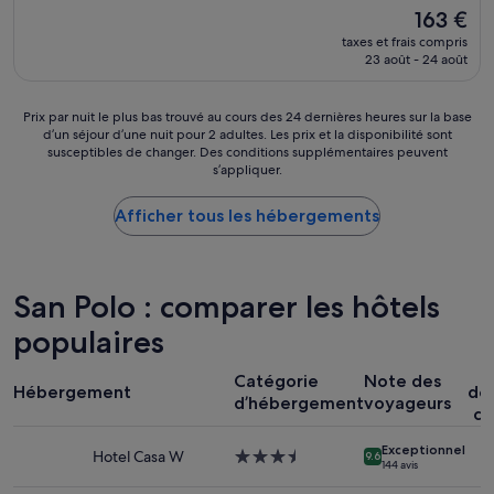
q
g
p
Le
i
163 €
u
e
e
nouveau
l
taxes et frais compris
a
.
t
prix
l
23 août - 24 août
l
T
i
est
e
i
h
t
de
,
t
e
b
163 €
c
Prix
Prix par nuit le plus bas trouvé au cours des 24 dernières heures sur la base
é
c
é
e
d’un séjour d’une nuit pour 2 adultes. Les prix et la disponibilité sont
par
e
o
susceptibles de changer. Des conditions supplémentaires peuvent
m
q
nuit
s
u
s’appliquer.
o
u
le
t
r
l
i
plus
a
t
c
a
Afficher tous les hébergements
bas
u
y
e
s
trouvé
r
a
p
o
au
e
r
e
n
cours
n
d
n
c
des
San Polo : comparer les hôtels
d
w
d
h
24 dernières
e
a
a
populaires
a
heures
z
s
n
r
sur
-
v
P
t
m
la
Catégorie
Note des
v
e
Hébergement
dé
l
e
base
o
r
d’hébergement
voyageurs
e
😊
co
d’un
u
y
s
😊
séjour
s
n
Exceptionnel
u
»
d’une
Hotel Casa W
Hébergement
9.6
»
i
144 avis
s
nuit
3.5 étoiles
c
t