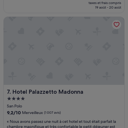
nouveau
f
Très
taxes et frais compris
prix
i
19 août - 20 août
bien,
est
é
(201 avis)
de
»
Hotel Palazzetto Madonna
133 €
Hotel Palazzetto Madonna
7. Hotel Palazzetto Madonna
Hébergement
4.0 étoiles
San Polo
9.2
9,2/10
Merveilleux
(1 007 avis)
sur
«
« Nous avons passez une nuit à cet hotel et tout était parfait la
10,
N
chambre magnifique et très confortable le petit déjeuner est
Merveilleux,