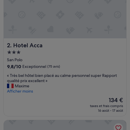
t
,
l
e
p
e
r
s
Hotel Acca
2. Hotel Acca
o
n
Hébergement
n
3.0 étoiles
San Polo
e
l
9.8
9,8/10
Exceptionnel
(75 avis)
é
sur
«
« Très bel hôtel bien placé au calme personnel super Rapport
t
10,
T
qualité prix excellent »
a
Exceptionnel,
r
Maxime
i
(75 avis)
è
Afficher moins
t
s
s
Le
134 €
b
e
nouveau
taxes et frais compris
e
r
prix
16 août - 17 août
l
v
est
h
i
de
Riva del Vin Boutique Hotel
ô
a
134 €
t
b