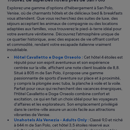
m
e
b
Explorez une gamme d'options d'hébergement à San Polo,
r
é
Venise, où de charmants hôtels et de délicieux bed & breakfasts
b
e
vous attendent. Que vous recherchiez des suites de luxe, des
a
e
séjours acceptant les animaux de compagnie ou des locations
n
n
adaptées aux familles, vous trouverez le pied-à-terre idéal pour
d
p
votre aventure vénitienne. Découvrez l'atmosphère unique de
t
a
ce quartier historique, avec des espaces de vie offrant confort
o
n
et commodité, rendant votre escapade italienne vraiment
r
n
inoubliable.
o
e
o
Hôtel Cavalletto e Doge Orseolo :
Cet hôtel 4 étoiles est
u
m
réputé pour son esprit aventureux et son expérience
n
w
centrée sur la ville, affichant une note client louable de 8,8.
s
a
Situé à 805 m de San Polo, il propose une gamme
o
s
passionnante de sports d'aventure sur place et à proximité,
i
v
y compris la plongée avec tuba, la planche à voile et la voile.
r
e
Parfait pour ceux qui recherchent des vacances énergiques,
.
r
l'Hôtel Cavalletto e Doge Orseolo combine confort et
L
y
excitation, ce qui en fait un choix idéal pour les voyageurs
e
c
d'affaires et les explorateurs. Son emplacement privilégié
l
l
dans le centre-ville assure un accès facile aux attractions
e
e
vibrantes de Venise.
n
a
Unahotels Ala Venezia - Adults Only :
Classé 9,0 et niché
d
n
à 644 m de San Polo, cet hôtel 3,5 étoiles réservé aux
e
a