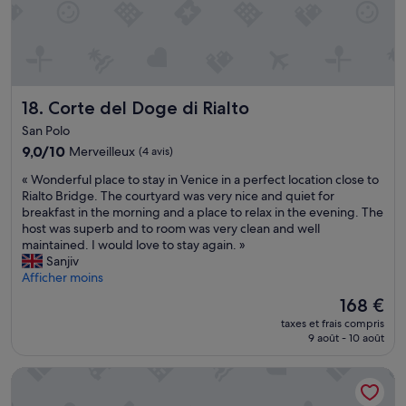
e
o
p
m
t
n
t
r
b
e
o
g
o
r
»
n
e
b
e
p
n
l
c
r
t
è
o
é
i
Corte del Doge di Rialto
m
18. Corte del Doge di Rialto
m
c
l
e
f
i
e
San Polo
.
o
s
t
9.0
9,0/10
Merveilleux
(4 avis)
A
r
é
d
sur
p
t
«
s
e
« Wonderful place to stay in Venice in a perfect location close to
10,
a
a
W
u
t
Rialto Bridge. The courtyard was very nice and quiet for
Merveilleux,
r
b
o
r
r
breakfast in the morning and a place to relax in the evening. The
(4 avis)
t
l
n
l
è
host was superb and to room was very clean and well
ç
e
d
e
s
maintained. I would love to stay again. »
a
e
e
s
b
Sanjiv
l
t
r
i
o
Afficher moins
e
p
f
t
n
s
r
Le
168 €
u
e
c
h
o
nouveau
taxes et frais compris
l
e
o
ô
p
prix
9 août - 10 août
p
t
n
t
r
est
l
a
s
e
e
de
Palazzo Venere Apartments
a
u
e
s
,
168 €
c
s
i
s
m