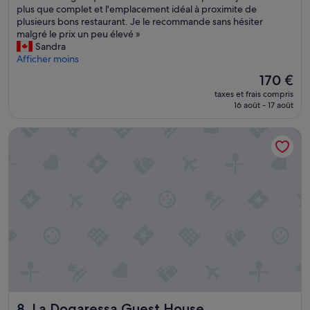
o
plus que complet et l'emplacement idéal à proximite de
(1 007 avis)
u
plusieurs bons restaurant. Je le recommande sans hésiter
s
malgré le prix un peu élevé »
a
Sandra
v
Afficher moins
o
Le
170 €
n
nouveau
taxes et frais compris
s
prix
16 août - 17 août
p
est
a
de
La Dogaressa Guest House
s
170 €
s
e
z
u
n
e
n
u
i
t
à
c
e
La Dogaressa Guest House
8. La Dogaressa Guest House
t