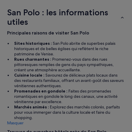
o
n
n
t
San Polo : les informations
l
h
a
e
utiles
p
e
l
v
a
Principales raisons de visiter San Polo
e
q
n
u
Sites historiques :
San Polo abrite de superbes palais
i
e
historiques et de belles églises qui reflètent le riche
n
é
patrimoine de Venise.
g
l
Rues charmantes :
Promenez-vous dans des rues
.
e
pittoresques remplies de gens du pays sympathiques,
T
c
créant une atmosphère accueillante.
h
t
Cuisine locale :
Savourez de délicieux plats locaux dans
e
r
des restaurants familiaux, offrant un avant-goût des saveurs
h
i
vénitiennes authentiques.
o
q
Promenades en gondole :
Faites des promenades
s
u
romantiques en gondole le long des canaux, une activité
t
e
vénitienne par excellence.
w
e
Marchés animés :
Explorez des marchés colorés, parfaits
a
s
pour vous immerger dans la culture locale et faire du
s
t
shopping.
s
t
Masquer
u
o
p
Trouvez de superbes hôtels près de San Polo