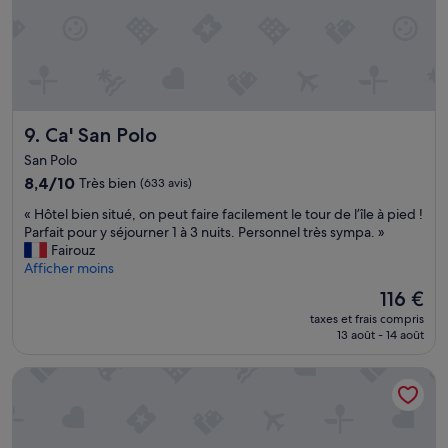
o
c
r
h
t
a
a
m
b
b
l
r
e
e
Ca' San Polo
9. Ca' San Polo
.
m
S
a
San Polo
a
g
8.4
8,4/10
Très bien
(633 avis)
l
n
sur
l
«
i
« Hôtel bien situé, on peut faire facilement le tour de l’île à pied !
10,
e
H
f
Parfait pour y séjourner 1 à 3 nuits. Personnel très sympa. »
Très
d
ô
i
Fairouz
bien,
e
t
q
Afficher moins
(633 avis)
b
e
u
a
Le
116 €
l
e
i
nouveau
taxes et frais compris
b
e
n
prix
13 août - 14 août
i
t
r
est
e
t
é
de
B&B Rialto Dream
n
r
n
116 €
s
è
o
i
s
v
t
c
é
u
o