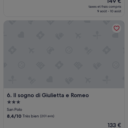
149 €
t
10,
nouveau
n
d
Exceptionnel,
taxes et frais compris
prix
t
é
9 août - 10 août
(144 avis)
est
»
j
de
e
Il sogno di Giulietta e Romeo
149 €
u
n
e
r
c
o
m
p
l
e
t
e
t
d
Il sogno di Giulietta e Romeo
6. Il sogno di Giulietta e Romeo
i
Hébergement
v
3.0 étoiles
e
San Polo
r
8.4
8,4/10
Très bien
(201 avis)
s
sur
Le
i
133 €
10,