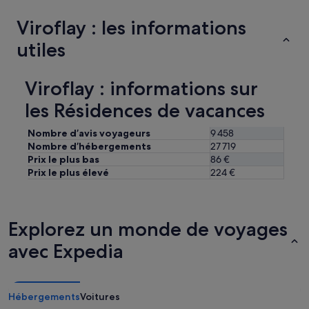
c
o
Viroflay : les informations
u
utiles
p
e
r
l
Viroflay : informations sur
e
les Résidences de vacances
s
o
u
Nombre d’avis voyageurs
9 458
f
Nombre d’hébergements
27 719
f
Prix le plus bas
86 €
l
Prix le plus élevé
224 €
e
»
Explorez un monde de voyages
avec Expedia
Hébergements
Voitures