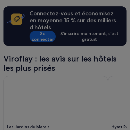
m
des
e
24 dernières
i
Connectez-vous et économisez
heures
l
sur
en moyenne 15 % sur des milliers
l
la
d’hôtels
e
base
u
Se
S’inscrire maintenant, c’est
d’un
r
connecter
gratuit
séjour
b
d’une
r
nuit
u
pour
Viroflay : les avis sur les hôtels
n
2 adultes.
c
les plus prisés
Les
h
prix
d
et
Les Jardins du Marais
Hyatt Rege
e
la
P
disponibilité
a
sont
r
susceptibles
i
de
s
changer.
l
Des
e
conditions
d
supplémentaires
Les Jardins du Marais
Hyatt Reg
i
peuvent