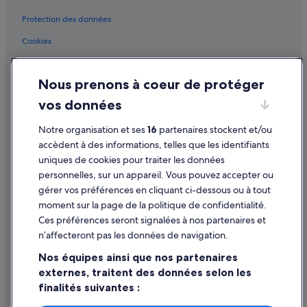
Meudon-La-Forêt : hôtels Hôtels safari
Protection des données
Meudon-La-Forêt : hôtels Hôtels d’aventure
Cookies
Meudon-La-Forêt : hôtels Hôtels pas chers
Conditions générales d'utilisation
Sèvres : Auberges de jeunesse
Nous prenons à coeur de protéger
Mentions légales / Nous contacter
Sèvres : Chambres d’hôtes
vos données
Directives de contenu et signalement de contenus
Sèvres : hôtels Hôtels avec parking
Notre organisation et ses
16
partenaires stockent et/ou
Aide
Sèvres : hôtels Hôtels avec terrains de tennis
accèdent à des informations, telles que les identifiants
uniques de cookies pour traiter les données
Sèvres : hôtels Hôtels de luxe
Assistance
personnelles, sur un appareil. Vous pouvez accepter ou
Sèvres : hôtels Hôtels pas chers
Annuler votre vol
gérer vos préférences en cliquant ci-dessous ou à tout
moment sur la page de la politique de confidentialité.
Sèvres : hôtels
Annuler une réservation d'hôtel ou de location de vacances
Ces préférences seront signalées à nos partenaires et
Sèvres : Résidences de vacances
Délais de remboursement
n’affecteront pas les données de navigation.
Station RER de Versailles-Château-Rive-Gauche : hôtels à proximité
Utiliser un bon de réduction Expedia
Nos équipes ainsi que nos partenaires
Station RER de Versailles-Château-Rive-Gauche : Complexes
externes, traitent des données selon les
Documents de voyage internationaux
hôteliers
finalités suivantes :
Vélizy-Villacoublay : Appart’hôtels