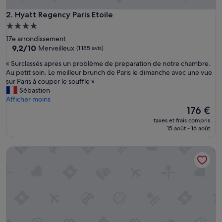
Hyatt Regency Paris Etoile
2. Hyatt Regency Paris Etoile
Hébergement
4.0 étoiles
17e arrondissement
9.2
9,2/10
Merveilleux
(1 185 avis)
sur
«
« Surclassés apres un problème de preparation de notre chambre.
10,
S
Au petit soin. Le meilleur brunch de Paris le dimanche avec une vue
Merveilleux,
u
sur Paris à couper le souffle »
(1 185 avis)
r
Sébastien
c
Afficher moins
l
Le
176 €
a
nouveau
taxes et frais compris
s
prix
15 août - 16 août
s
est
é
de
Hôtel Korner Etoile
s
176 €
a
p
r
e
s
u
n