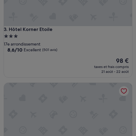
p
r
o
b
l
è
Hôtel Korner Etoile
3. Hôtel Korner Etoile
m
Hébergement
e
3.0 étoiles
17e arrondissement
d
8.6
8,6/10
Excellent
(501 avis)
e
sur
p
Le
98 €
10,
r
nouveau
Excellent,
e
taxes et frais compris
prix
(501 avis)
21 août - 22 août
p
est
a
de
r
Hotel Eiffel Turenne
98 €
a
t
i
o
n
d
e
n
o