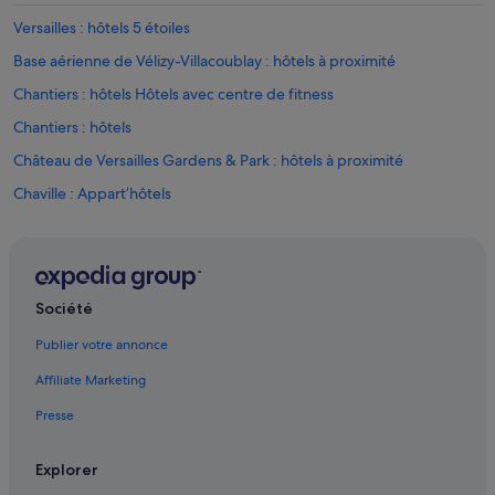
Versailles : hôtels 5 étoiles
Base aérienne de Vélizy-Villacoublay : hôtels à proximité
Chantiers : hôtels Hôtels avec centre de fitness
Chantiers : hôtels
Château de Versailles Gardens & Park : hôtels à proximité
Chaville : Appart’hôtels
Chaville : Chambres d’hôtes
Chaville : Châteaux
Chaville : Maison d’hôtes
Société
Chaville : hôtels Hôtels tout compris
Publier votre annonce
Chaville : hôtels Hôtels pas chers
Affiliate Marketing
Chaville : hôtels
Presse
Chaville : Palaces
Versailles Grand Parc : hôtels
Explorer
Gare de Chaville-Rive-Droite : hôtels à proximité