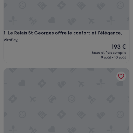
Le Relais St Georges offre le confort et l'élégance,
1. Le Relais St Georges offre le confort et l'élégance,
Viroflay,
Le
193 €
nouveau
taxes et frais compris
prix
9 août - 10 août
est
de
Hyatt Regency Paris Etoile
193 €