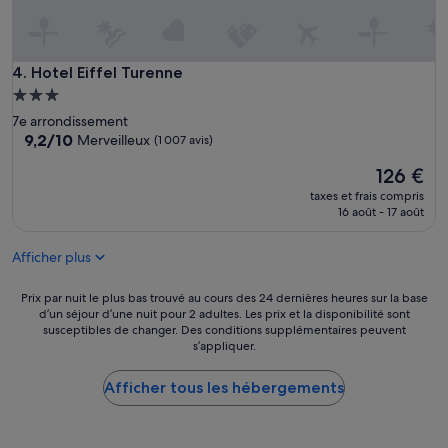
t
r
e
c
Hotel Eiffel Turenne
4. Hotel Eiffel Turenne
h
a
Hébergement
m
3.0 étoiles
7e arrondissement
b
9.2
9,2/10
Merveilleux
(1 007 avis)
r
sur
e
Le
126 €
10,
.
nouveau
Merveilleux,
taxes et frais compris
A
prix
(1 007 avis)
16 août - 17 août
u
est
p
de
e
Afficher plus
126 €
t
i
Prix
Prix par nuit le plus bas trouvé au cours des 24 dernières heures sur la base
t
d’un séjour d’une nuit pour 2 adultes. Les prix et la disponibilité sont
par
s
susceptibles de changer. Des conditions supplémentaires peuvent
nuit
o
s’appliquer.
le
i
plus
n
Afficher tous les hébergements
bas
.
trouvé
L
au
e
cours