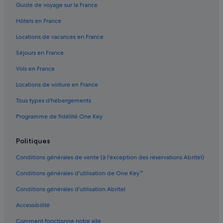
Guide de voyage sur la France
Gare de Chaville-Rive-Droite : Palaces
Hôtels en France
Gare de Versailles-Chantiers : Chambres d’hôtes
Locations de vacances en France
Gare de Versailles-Chantiers : hôtels à proximité
Séjours en France
Gare de Versailles-Rive-Droite : hôtels à proximité
Vols en France
Gare de Viroflay-Rive-Gauche : hôtels à proximité
Locations de voiture en France
Golf de la Boulie : hôtels à proximité
Tous types d'hébergements
Jouy-En-Josas : hôtels Hôtels avec spa
Programme de fidélité One Key
Jouy-En-Josas : hôtels Hôtels d’aventure
Jouy-En-Josas : Lodges
Politiques
Le Chesnay-Rocquencourt : hôtels Hôtels pas chers
Conditions générales de vente (à l’exception des réservations Abritel)
Meudon-La-Forêt : hôtels Hôtels avec piscine
Conditions générales d’utilisation de One Key™
Meudon-La-Forêt : hôtels Hôtels avec suites
Conditions générales d’utilisation Abritel
Meudon-La-Forêt : hôtels Hôtels de plage
Accessibilité
Meudon-La-Forêt : hôtels Hôtels-boutiques
Comment fonctionne notre site
Meudon-La-Forêt : hôtels Hôtels familiaux