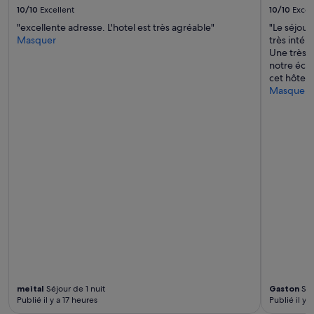
m
s’appliquer.
10/10
Excellent
10/10
Excel
a
"excellente adresse. L'hotel est très agréable"
"Le séjour
n
Masquer
très intér
c
Une très b
h
notre éco
e
cet hôtel !
a
Masquer
v
e
c
u
n
e
v
u
e
s
u
r
P
a
r
i
meital
Séjour de 1 nuit
Gaston
Séj
s
Publié il y a 17 heures
Publié il y 
à