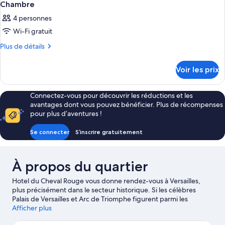
Chambre
4 personnes
Wi-Fi gratuit
Plus
Plus de détails
de
détails
Voir les prix
sur
le
type
Connectez-vous pour découvrir les réductions et les
de
avantages dont vous pouvez bénéficier. Plus de récompenses
chambre
pour plus d’aventures !
Chambre
Se connecter
S’inscrire gratuitement
À propos du quartier
Hotel du Cheval Rouge vous donne rendez-vous à Versailles,
plus précisément dans le secteur historique. Si les célèbres
Palais de Versailles et Arc de Triomphe figurent parmi les
immanquables, les non moins sympathiques Jardin des Tuileries
Afficher plus
et Jardin du Luxembourg comptent parmi les attractions les plus