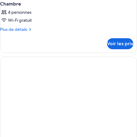
Chambre
4 personnes
Wi-Fi gratuit
Plus
Plus de détails
de
détails
Voir les prix
sur
le
type
de
chambre
Chambre