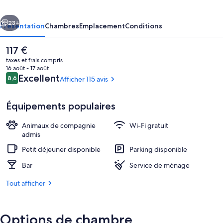
Rouge
cédent
Suivant
23+
Présentation
Chambres
Emplacement
Conditions
Le
117 €
prix
taxes et frais compris
actuel
16 août - 17 août
est
Avis
Excellent
8,6
Afficher 115 avis
8,6 sur 10
de
voyageurs
117 €.
Équipements populaires
Animaux de compagnie
Wi-Fi gratuit
Cour
admis
Petit déjeuner disponible
Parking disponible
Bar
Service de ménage
Tout afficher
Options de chambre