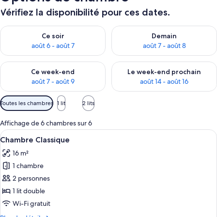
Vérifiez la disponibilité pour ces dates.
Vérifier la disponibilité pour ce soir août 6 - août 7
Vérifier la disponibilité pour 
Ce soir
Demain
août 6 - août 7
août 7 - août 8
Vérifier la disponibilité pour ce week-end août 7 - août 9
Vérifier la disponibilité pour 
Ce week-end
Le week-end prochain
août 7 - août 9
août 14 - août 16
Filtres
Toutes les chambres
1 lit
2 lits
disponibles
pour
Affichage de 6 chambres sur 6
les
Afficher
Chambre Classique | Bureau, chambres 
4
Chambre Classique
chambres
toutes
16 m²
les
1 chambre
photos
pour
2 personnes
ce
1 lit double
type
Wi-Fi gratuit
de