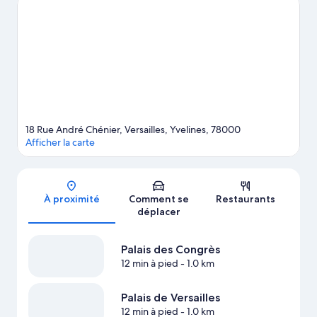
populaires des environs. Envie de vibrer le temps d'une soirée ?
Consultez l'affiche des illustres Stade Roland-Garros et Parc des
Princes.
Consultez notre guide de voyage sur Versailles
18 Rue André Chénier, Versailles, Yvelines, 78000
Afficher la carte
Carte
À proximité
Comment se
Restaurants
déplacer
Palais des Congrès
12 min à pied
- 1.0 km
Palais de Versailles
12 min à pied
- 1.0 km