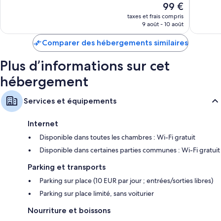
Le
99 €
Merveilleux,
305 avis
nouveau
515 avis
taxes et frais compris
prix
9 août - 10 août
est
de
Comparer des hébergements similaires
99 €
Plus d’informations sur cet
hébergement
Services et équipements
Internet
Disponible dans toutes les chambres : Wi-Fi gratuit
Disponible dans certaines parties communes : Wi-Fi gratuit
Parking et transports
Parking sur place (10 EUR par jour ; entrées/sorties libres)
Parking sur place limité, sans voiturier
Nourriture et boissons