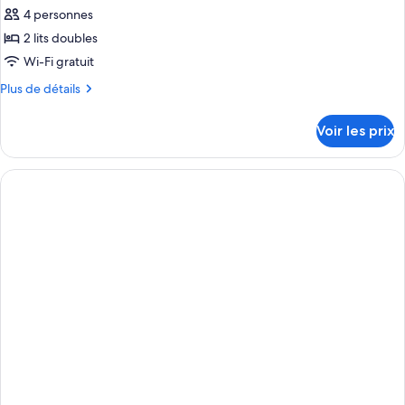
pour
4 personnes
ce
2 lits doubles
type
Wi-Fi gratuit
de
Plus
Plus de détails
chambre :
de
Chambre
détails
Voir les prix
sur
Familiale
le
type
de
chambre
Chambre
Familiale