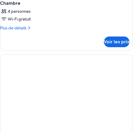
Chambre
4 personnes
Wi-Fi gratuit
Plus
Plus de détails
de
détails
Voir les prix
sur
le
type
de
chambre
Chambre