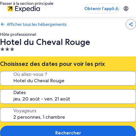
Passer à la section principale
Obtenir l’appli
Afficher tous les hébergements
Hôte professionnel
Hotel du Cheval Rouge
Hébergement
3.0 étoiles
Choisissez des dates pour voir les prix
Où allez-vous ?
Dates
Voyageurs
Rechercher