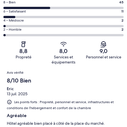
Note
8 – Bien
45
voyageurs
des
de 10
Note
6 – Satisfaisant
11
voyageurs
(Excellent),
des
de 8
Note
4 – Médiocre
2
d’après 55 avis
voyageurs
(Bien),
des
sur 115.
de 6
Note
2 – Horrible
2
d’après 45 avis
voyageurs
(Satisfaisant),
des
sur 115.
de 4
d’après 11 avis
voyageurs
(Médiocre),
sur 115.
de 2
d’après 2 avis
8,8
8,0
9,0
(Horrible),
sur 115.
Propreté
Services et
Personnel et service
d’après 2 avis
équipements
sur 115.
Avis
Avis vérifié
8/10 Bien
Eric
13 juil. 2025
Les points forts : Propreté, personnel et service, infrastructures et
conditions de l’hébergement et confort de la chambre
Agréable
Hôtel agréable bien placé à côté de la place du marché.