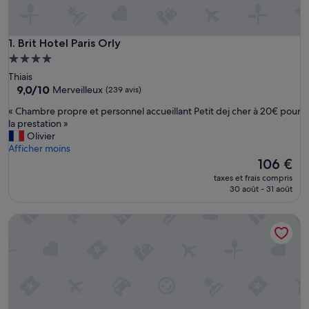
Brit Hotel Paris Orly
1. Brit Hotel Paris Orly
Hébergement
4.0 étoiles
Thiais
9.0
9,0/10
Merveilleux
(239 avis)
sur
«
« Chambre propre et personnel accueillant Petit dej cher à 20€ pour
10,
C
la prestation »
Merveilleux,
h
Olivier
(239 avis)
a
Afficher moins
m
Le
106 €
b
nouveau
taxes et frais compris
r
prix
30 août - 31 août
e
est
p
de
Grand Hotel Leveque
r
106 €
o
p
r
e
e
t
p