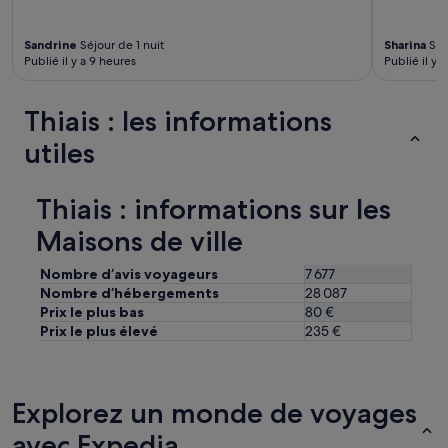
u
t
l
o
e
n
Sandrine
Séjour de 1 nuit
Sharina
Séj
n
y
Publié il y a 9 heures
Publié il y 
t
d
d
o
é
r
Thiais : les informations
c
t
utiles
o
c
u
a
v
l
r
Thiais : informations sur les
m
i
e
Maisons de ville
r
e
l
t
a
Nombre d’avis voyageurs
7 677
t
v
r
Nombre d’hébergements
28 087
i
a
Prix le plus bas
80 €
l
n
Prix le plus élevé
235 €
l
q
e
u
d
i
e
l
Explorez un monde de voyages
P
l
a
e
avec Expedia