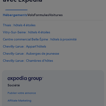
r
.
i
L
s
e
!
s
Hébergements
Vols
Formules
Voitures
»
d
é
Thiais : hôtels 4 étoiles
j
e
Vitry-Sur-Seine : hôtels 4 étoiles
u
Centre commercial Belle Épine : hôtels à proximité
n
e
Chevilly-Larue : Appart’hôtels
r
s
Chevilly-Larue : Auberges de jeunesse
s
Chevilly-Larue : Chambres d’hôtes
o
n
Chevilly-Larue : Maison d’hôtes
t
d
Chevilly-Larue : hôtels Hôtels acceptant les animaux de compagnie
é
Chevilly-Larue : hôtels Hôtels avec parking
l
Société
i
Chevilly-Larue : hôtels Hôtels avec piscine
c
Publier votre annonce
i
Chevilly-Larue : hôtels Hôtels d’affaires
e
Affiliate Marketing
Chevilly-Larue : hôtels Hôtels-boutiques
u