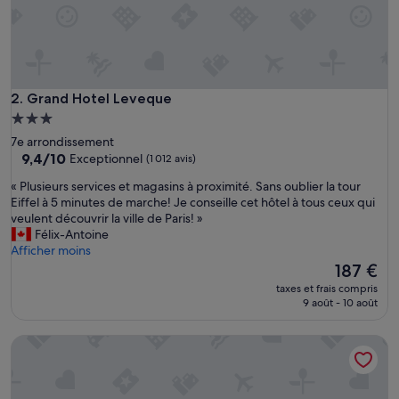
e
r
s
o
n
n
Grand Hotel Leveque
2. Grand Hotel Leveque
e
Hébergement
l
3.0 étoiles
7e arrondissement
a
9.4
9,4/10
Exceptionnel
(1 012 avis)
c
sur
c
«
« Plusieurs services et magasins à proximité. Sans oublier la tour
10,
u
P
Eiffel à 5 minutes de marche! Je conseille cet hôtel à tous ceux qui
Exceptionnel,
e
l
veulent découvrir la ville de Paris! »
(1 012 avis)
i
u
Félix-Antoine
l
s
Afficher moins
l
i
Le
187 €
a
e
nouveau
n
taxes et frais compris
u
prix
9 août - 10 août
t
r
est
P
s
de
e
Novotel Paris Les Halles
s
187 €
t
e
i
r
t
v