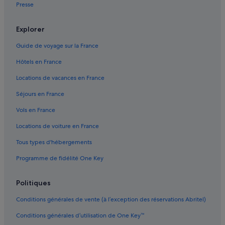
x
Presse
Chevilly-Larue : hôtels Hôtels de luxe
.
L
Chevilly-Larue : hôtels Hôtels LGBTQIA+ friendly
Explorer
e
Chevilly-Larue : hôtels Hôtels historiques
p
Guide de voyage sur la France
e
Chevilly-Larue : hôtels Hôtels d’aventure
r
Hôtels en France
s
Chevilly-Larue : hôtels Hôtels pas chers
o
Locations de vacances en France
Chevilly-Larue : hôtels
n
Séjours en France
n
Chevilly-Larue : Lodges
e
Vols en France
l
Chevilly-Larue : Maisons de ville
e
Locations de voiture en France
Chevilly-Larue : Palaces
s
t
Tous types d'hébergements
Choisy-Le-Roi : Chambres d’hôtes
g
e
Programme de fidélité One Key
Choisy-Le-Roi : Châteaux
n
Choisy-Le-Roi : Maison d’hôtes
t
Politiques
i
Choisy-Le-Roi : hôtels Hôtels avec suites
l
Conditions générales de vente (à l’exception des réservations Abritel)
e
Choisy-Le-Roi : hôtels Hôtels d’affaires
t
Conditions générales d’utilisation de One Key™
Choisy-Le-Roi : hôtels Hôtels historiques
a