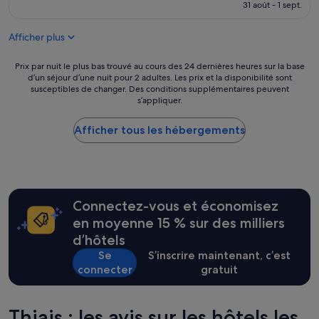
e
prix
31 août - 1 sept.
t
m
t
est
!
i
t
de
»
n
Afficher plus
o
169 €
u
i
t
l
Prix
Prix par nuit le plus bas trouvé au cours des 24 dernières heures sur la base
e
e
d’un séjour d’une nuit pour 2 adultes. Les prix et la disponibilité sont
par
s
susceptibles de changer. Des conditions supplémentaires peuvent
t
nuit
d
s’appliquer.
t
le
e
e
plus
m
s
Afficher tous les hébergements
bas
a
e
trouvé
r
x
au
c
i
cours
h
g
des
e
ü
24 dernières
!
Connectez-vous et économisez
e
heures
J
s
sur
en moyenne 15 % sur des milliers
e
,
la
d’hôtels
c
m
base
o
Se
S’inscrire maintenant, c’est
a
d’un
n
connecter
gratuit
i
séjour
s
s
d’une
e
t
nuit
i
o
pour
Thiais : les avis sur les hôtels les