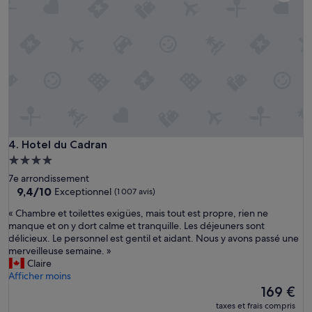
o
à
S
n
l
a
»
a
n
r
s
é
o
c
u
e
b
p
l
t
i
i
e
o
r
n
Hotel du Cadran
4. Hotel du Cadran
l
é
a
Hébergement
t
t
4.0 étoiles
7e arrondissement
a
o
9.4
9,4/10
Exceptionnel
(1 007 avis)
i
u
sur
t
r
«
« Chambre et toilettes exigües, mais tout est propre, rien ne
10,
e
E
C
manque et on y dort calme et tranquille. Les déjeuners sont
Exceptionnel,
x
i
h
délicieux. Le personnel est gentil et aidant. Nous y avons passé une
(1 007 avis)
c
f
a
merveilleuse semaine. »
e
f
m
Claire
l
e
b
Afficher moins
l
l
r
Le
169 €
e
à
e
nouveau
n
taxes et frais compris
5