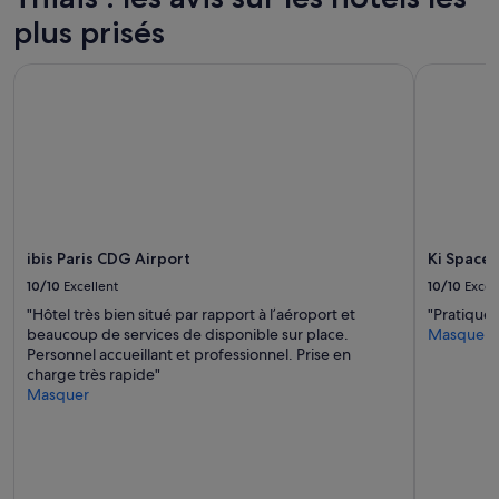
l
u
2 adultes.
l
t
plus prisés
Les
e
e
prix
c
s
et
ibis Paris CDG Airport
Ki Space H
e
t
la
t
p
disponibilité
h
r
sont
ô
o
susceptibles
t
p
de
e
r
changer.
l
e
Des
à
,
conditions
t
r
supplémentaires
ibis Paris CDG Airport
Ki Space 
o
i
peuvent
u
e
s’appliquer.
10/10
Excellent
10/10
Excel
s
n
"Hôtel très bien situé par rapport à l’aéroport et
"Pratique"
c
n
beaucoup de services de disponible sur place.
Masquer
e
e
Personnel accueillant et professionnel. Prise en
u
m
charge très rapide"
x
a
Masquer
q
n
u
q
i
u
v
e
e
e