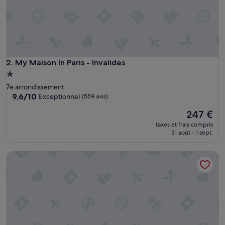
g
l
o
b
a
l
e
My Maison In Paris - Invalides
2. My Maison In Paris - Invalides
m
Hébergement
e
1.0 étoile
7e arrondissement
n
9.6
9,6/10
Exceptionnel
(559 avis)
t
sur
s
Le
247 €
10,
e
nouveau
Exceptionnel,
r
taxes et frais compris
prix
(559 avis)
31 août - 1 sept.
v
est
i
de
a
My Maison In Paris - Louvre
247 €
b
l
e
»