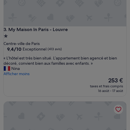
My Maison In Paris - Louvre
3. My Maison In Paris - Louvre
Hébergement
1.0 étoile
Centre-ville de Paris
9.4
9,4/10
Exceptionnel
(413 avis)
sur
«
« L’hôtel est très bien situé. L’appartement bien agencé et bien
10,
L
décoré, convient bien aux familles avec enfants. »
Exceptionnel,
’
Nina
(413 avis)
h
Afficher moins
ô
Le
253 €
t
nouveau
taxes et frais compris
e
prix
16 août - 17 août
l
est
e
de
Le Rayz Vendôme
s
253 €
t
t
r
è