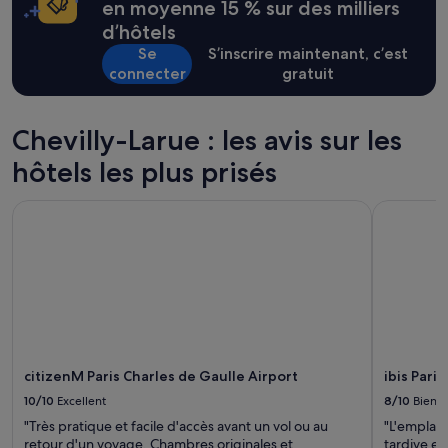
changer.
en moyenne 15 % sur des milliers
v
Des
i
d’hôtels
conditions
e
Se
S’inscrire maintenant, c’est
supplémentaires
n
peuvent
connecter
gratuit
t
s’appliquer.
b
i
Chevilly-Larue : les avis sur les
e
n
hôtels les plus prisés
a
u
x
citizenM Paris Charles de Gaulle Airport
ibis Paris
f
a
m
i
l
l
e
s
a
citizenM Paris Charles de Gaulle Airport
ibis Pari
v
10/10
Excellent
8/10
Bien
e
c
"Très pratique et facile d'accès avant un vol ou au
"L'emplace
e
retour d'un voyage. Chambres originales et
tardive et