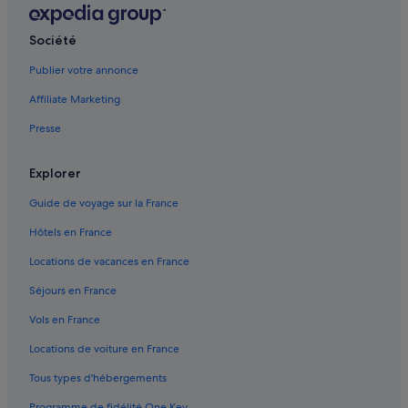
Chevilly-Larue : Chambres d’hôtes
Société
Chevilly-Larue : Châteaux
Publier votre annonce
Chevilly-Larue : Maison d’hôtes
Affiliate Marketing
Chevilly-Larue : hôtels Hôtels acceptant les animaux de compagnie
Presse
Chevilly-Larue : hôtels Hôtels avec parking
Chevilly-Larue : hôtels Hôtels avec piscine
Explorer
Chevilly-Larue : hôtels Hôtels d’affaires
Guide de voyage sur la France
Chevilly-Larue : hôtels Hôtels-boutiques
Hôtels en France
Chevilly-Larue : hôtels Hôtels de luxe
Locations de vacances en France
Chevilly-Larue : hôtels Hôtels LGBTQIA+ friendly
Séjours en France
Chevilly-Larue : hôtels Hôtels historiques
Vols en France
Chevilly-Larue : hôtels Hôtels d’aventure
Locations de voiture en France
Chevilly-Larue : hôtels Hôtels pas chers
Tous types d'hébergements
Chevilly-Larue : hôtels
Programme de fidélité One Key