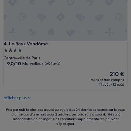
s
b
i
e
n
s
i
t
u
Le Rayz Vendôme
4. Le Rayz Vendôme
é
Hébergement
.
4.0 étoiles
Centre-ville de Paris
L
9.0
9,0/10
Merveilleux
(604 avis)
’
sur
a
Le
210 €
10,
p
nouveau
Merveilleux,
p
taxes et frais compris
prix
(604 avis)
11 août - 12 août
a
est
r
de
t
Afficher plus
210 €
e
m
Prix
Prix par nuit le plus bas trouvé au cours des 24 dernières heures sur la base
e
d’un séjour d’une nuit pour 2 adultes. Les prix et la disponibilité sont
par
n
susceptibles de changer. Des conditions supplémentaires peuvent
nuit
t
s’appliquer.
le
b
plus