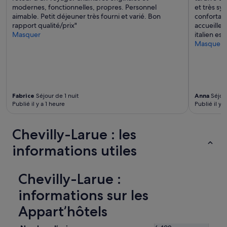
n
modernes, fonctionnelles, propres. Personnel
et très sy
f
aimable. Petit déjeuner très fourni et varié. Bon
confortabl
a
rapport qualité/prix"
accueillen
n
Masquer
italien est
t
Masquer
s
.
»
Fabrice
Séjour de 1 nuit
Anna
Séjour
Publié il y a 1 heure
Publié il y 
Chevilly-Larue : les
informations utiles
Chevilly-Larue :
informations sur les
Appart’hôtels