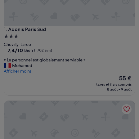
Adonis Paris Sud
1. Adonis Paris Sud
Hébergement
3.0 étoiles
Chevilly-Larue
7.4
7,4/10
Bien
(1 702 avis)
sur
«
« Le personnel est globalement serviable »
10,
L
Mohamed
Bien,
e
Afficher moins
(1 702 avis)
p
Le
55 €
e
nouveau
taxes et frais compris
r
prix
8 août - 9 août
s
est
o
de
My Maison In Paris - Invalides
n
55 €
n
e
l
e
s
t