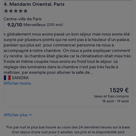
Mandarin Oriental, Paris
4. Mandarin Oriental, Paris
Hébergement
5.0 étoiles
Centre-ville de Paris
9.2
9,2/10
Merveilleux
(230 avis)
sur
«
« globalement nous avons passé un bon séjour mais nous avons été
10,
g
surpris par plusieurs points qui ne sont pas à la hauteur d’un palace,
Merveilleux,
l
parisien qui plus est. pour commencer personne ne nous a
(230 avis)
o
accompagné à notre chambre. On nous a juste expliquer comment
b
s’y rendre. la chambre était glacée car la climatisation était mise très
a
froide et même coupée nous avons eu froid tout le séjour. Le
l
réglage des luminaires dans la chambre n’est pas très facile à
e
maîtriser, par exemple pour allumer la salle de...
m
SANDRA
e
Afficher moins
n
Le
1 529 €
t
nouveau
taxes et frais compris
n
prix
18 août - 19 août
o
est
u
de
Afficher plus
s
1 529 €
a
v
Prix
Prix par nuit le plus bas trouvé au cours des 24 dernières heures sur la base
o
d’un séjour d’une nuit pour 2 adultes. Les prix et la disponibilité sont
par