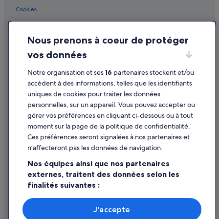
e
Choisy-Le-Roi : hôtels Hôtels pas chers
Cookies
r
Fresnes : hôtels Hôtels acceptant les animaux de compagnie
s
Conditions générales d'utilisation
o
Fresnes : hôtels Hôtels avec parking
Nous prenons à coeur de protéger
Mentions légales / Nous contacter
n
n
Fresnes : hôtels Hôtels avec piscine
vos données
Directives de contenu et signalement de contenus
e
Fresnes : hôtels Hôtels avec bains à remous
n
Notre organisation et ses
16
partenaires stockent et/ou
e
Aide
Fresnes : hôtels
accèdent à des informations, telles que les identifiants
n
uniques de cookies pour traiter les données
o
Gare de Rungis-La Fraternelle : hôtels à proximité
Assistance
u
personnelles, sur un appareil. Vous pouvez accepter ou
Gare d'Orly-Ville : hôtels à proximité
Annuler votre vol
s
gérer vos préférences en cliquant ci-dessous ou à tout
a
moment sur la page de la politique de confidentialité.
Gare du Pont de Rungis-Aéroport d’Orly : Châteaux
Annuler une réservation d'hôtel ou de location de vacances
a
Ces préférences seront signalées à nos partenaires et
c
Gare du Pont de Rungis-Aéroport d’Orly : hôtels à proximité
Délais de remboursement
n’affecteront pas les données de navigation.
c
L'haÿ-Les-Roses : Appart’hôtels
o
Utiliser un bon de réduction Expedia
Nos équipes ainsi que nos partenaires
m
L'haÿ-Les-Roses : Auberges
externes, traitent des données selon les
p
Documents de voyage internationaux
a
finalités suivantes :
L'haÿ-Les-Roses : Chambres d’hôtes
g
Utiliser des données de géolocalisation précises. Analyser
L'haÿ-Les-Roses : Maison d’hôtes
n
activement les caractéristiques de l’appareil pour
J'accepte
é
L'haÿ-Les-Roses : hôtels Hôtels acceptant les animaux de compagnie
l’identification. Stocker et/ou accéder à des informations
à