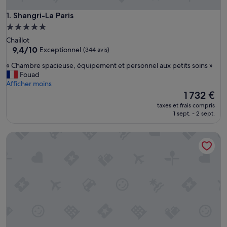
Shangri-La Paris
1. Shangri-La Paris
Hébergement
5.0 étoiles
Chaillot
9.4
9,4/10
Exceptionnel
(344 avis)
sur
«
« Chambre spacieuse, équipement et personnel aux petits soins »
10,
C
Fouad
Exceptionnel,
h
Afficher moins
(344 avis)
a
Le
1 732 €
m
nouveau
taxes et frais compris
b
prix
1 sept. - 2 sept.
r
est
e
de
Le Meurice - Dorchester Collection
s
1 732 €
p
a
c
i
e
u
s
e
,