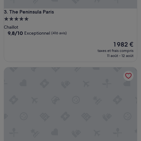
e
t
The Peninsula Paris
3. The Peninsula Paris
i
t
Hébergement
s
5.0 étoiles
Chaillot
s
9.8
9,8/10
Exceptionnel
(416 avis)
o
sur
i
Le
1 982 €
10,
n
nouveau
Exceptionnel,
taxes et frais compris
s
prix
(416 avis)
11 août - 12 août
»
est
de
Mandarin Oriental, Paris
1 982 €