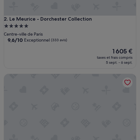
é
q
u
i
Le Meurice - Dorchester Collection
2. Le Meurice - Dorchester Collection
p
Hébergement
e
5.0 étoiles
Centre-ville de Paris
m
9.6
9,6/10
Exceptionnel
(333 avis)
e
sur
n
Le
1 605 €
10,
t
nouveau
Exceptionnel,
e
taxes et frais compris
prix
(333 avis)
5 sept. - 6 sept.
t
est
p
de
e
The Peninsula Paris
1 605 €
r
s
o
n
n
e
l
a
u
x
p