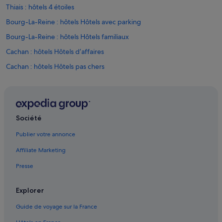
a
Thiais : hôtels 4 étoiles
u
Bourg-La-Reine : hôtels Hôtels avec parking
t
e
Bourg-La-Reine : hôtels Hôtels familiaux
u
r
Cachan : hôtels Hôtels d’affaires
d
Cachan : hôtels Hôtels pas chers
’
u
Cachan : hôtels
n
p
Centre commercial Belle Épine : hôtels à proximité
a
Chevilly-Larue : Appart’hôtels
l
Société
a
Chevilly-Larue : Auberges de jeunesse
c
Publier votre annonce
e
Chevilly-Larue : Auberges
,
Affiliate Marketing
Chevilly-Larue : Chambres d’hôtes
p
a
Presse
Chevilly-Larue : Châteaux
r
i
Chevilly-Larue : Maison d’hôtes
Explorer
s
Chevilly-Larue : hôtels Hôtels acceptant les animaux de compagnie
i
Guide de voyage sur la France
e
Chevilly-Larue : hôtels Hôtels avec parking
n