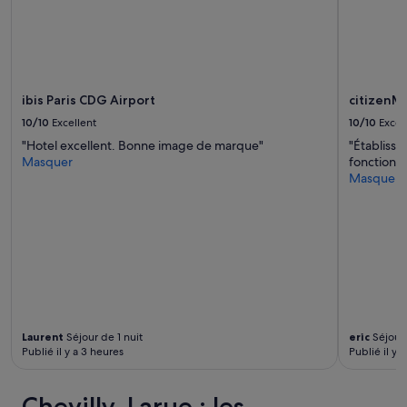
s
susceptibles
a
de
v
changer.
o
Des
n
conditions
s
supplémentaires
ibis Paris CDG Airport
citizenM 
é
peuvent
t
s’appliquer.
10/10
Excellent
10/10
Excel
é
"Hotel excellent. Bonne image de marque"
"Établiss
s
Masquer
fonctionne
u
Masquer
r
p
r
i
s
p
a
r
p
l
Laurent
Séjour de 1 nuit
eric
Séjour 
u
Publié il y a 3 heures
Publié il y 
s
i
e
Chevilly-Larue : les