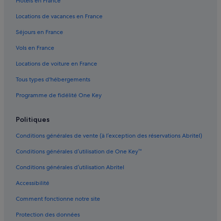
Hôtels en France
q
Chevilly-Larue : hôtels Hôtels avec piscine
u
Locations de vacances en France
Chevilly-Larue : hôtels Hôtels d’affaires
i
Séjours en France
p
Chevilly-Larue : hôtels Hôtels-boutiques
l
Vols en France
u
Chevilly-Larue : hôtels Hôtels de luxe
s
Locations de voiture en France
Chevilly-Larue : hôtels Hôtels LGBTQIA+ friendly
e
s
Tous types d'hébergements
Chevilly-Larue : hôtels Hôtels historiques
t
.
Programme de fidélité One Key
Chevilly-Larue : hôtels Hôtels d’aventure
p
Chevilly-Larue : hôtels Hôtels pas chers
o
Politiques
u
Chevilly-Larue : hôtels
r
Conditions générales de vente (à l’exception des réservations Abritel)
c
Chevilly-Larue : Lodges
o
Conditions générales d’utilisation de One Key™
Chevilly-Larue : Maisons de ville
m
m
Conditions générales d’utilisation Abritel
Chevilly-Larue : Résidences de vacances
e
Accessibilité
n
Chevilly-Larue : Complexes hôteliers
c
Comment fonctionne notre site
Choisy-Le-Roi : hôtels Hôtels avec restaurant
e
r
Choisy-Le-Roi : hôtels Hôtels avec spa
Protection des données
p