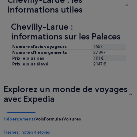
u
informations utiles
r
s
p
Chevilly-Larue :
o
i
informations sur les Palaces
n
t
Nombre d’avis voyageurs
1 657
s
q
Nombre d’hébergements
27 897
u
Prix le plus bas
1 111 €
i
Prix le plus élevé
2 147 €
n
e
s
o
Explorez un monde de voyages
n
t
avec Expedia
p
a
s
à
Hébergements
Vols
Formules
Voitures
l
a
Fresnes : hôtels 4 étoiles
h