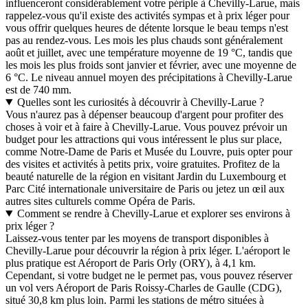
influenceront considérablement votre périple à Chevilly-Larue, mais
rappelez-vous qu'il existe des activités sympas et à prix léger pour
vous offrir quelques heures de détente lorsque le beau temps n'est
pas au rendez-vous. Les mois les plus chauds sont généralement
août et juillet, avec une température moyenne de 19 °C, tandis que
les mois les plus froids sont janvier et février, avec une moyenne de
6 °C. Le niveau annuel moyen des précipitations à Chevilly-Larue
est de 740 mm.
Quelles sont les curiosités à découvrir à Chevilly-Larue ?
Vous n'aurez pas à dépenser beaucoup d'argent pour profiter des
choses à voir et à faire à Chevilly-Larue. Vous pouvez prévoir un
budget pour les attractions qui vous intéressent le plus sur place,
comme Notre-Dame de Paris et Musée du Louvre, puis opter pour
des visites et activités à petits prix, voire gratuites. Profitez de la
beauté naturelle de la région en visitant Jardin du Luxembourg et
Parc Cité internationale universitaire de Paris ou jetez un œil aux
autres sites culturels comme Opéra de Paris.
Comment se rendre à Chevilly-Larue et explorer ses environs à
prix léger ?
Laissez-vous tenter par les moyens de transport disponibles à
Chevilly-Larue pour découvrir la région à prix léger. L'aéroport le
plus pratique est Aéroport de Paris Orly (ORY), à 4,1 km.
Cependant, si votre budget ne le permet pas, vous pouvez réserver
un vol vers Aéroport de Paris Roissy-Charles de Gaulle (CDG),
situé 30,8 km plus loin. Parmi les stations de métro situées à