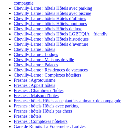
compagnie
Chevilly-Larue : hôtels Hôtels avec parking
Chevilly-Larue : hôtels Hôtels avec piscine
Chevilly-Larue : hôtels Hôtels d’affaires
Chevilly-Larue : hôtels Hôtels-boutiques
Chevilly-Larue : hôtels Hôtels de luxe
Chevilly-Larue : hôtels Hôtels LGBTQIA+ friendly
Chevilly-Larue : hôtels Hôtels historiques
Chevilly-Larue : hôtels Hôtels d’aventure
Chevilly-Larue : hôtels
Chevilly-Larue : Lodges
Chevilly-Larue : Maisons de ville
Chevilly-Larue : Palaces
Chevilly-Larue : Résidences de vacances
Chevilly-Larue : Complexes hôteliers
Fresnes : Agrotourisme
Fresnes : Appart’hôtels
Fresnes : Chambres d’hôtes
Fresnes : Maison d’hôtes
Fresnes : hôtels Hôtels acceptant les animaux de compagnie
Fresnes : hôtels Hôtels avec parking
Fresnes : hôtels Hôtels pas chers
Fresnes : hôtels
Fresnes : Complexes hôteliers
Gare de Rungis-La Fraternelle : Lodges