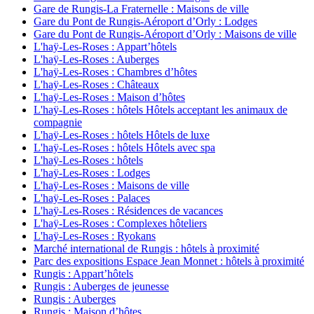
Gare de Rungis-La Fraternelle : Maisons de ville
Gare du Pont de Rungis-Aéroport d’Orly : Lodges
Gare du Pont de Rungis-Aéroport d’Orly : Maisons de ville
L'haÿ-Les-Roses : Appart’hôtels
L'haÿ-Les-Roses : Auberges
L'haÿ-Les-Roses : Chambres d’hôtes
L'haÿ-Les-Roses : Châteaux
L'haÿ-Les-Roses : Maison d’hôtes
L'haÿ-Les-Roses : hôtels Hôtels acceptant les animaux de
compagnie
L'haÿ-Les-Roses : hôtels Hôtels de luxe
L'haÿ-Les-Roses : hôtels Hôtels avec spa
L'haÿ-Les-Roses : hôtels
L'haÿ-Les-Roses : Lodges
L'haÿ-Les-Roses : Maisons de ville
L'haÿ-Les-Roses : Palaces
L'haÿ-Les-Roses : Résidences de vacances
L'haÿ-Les-Roses : Complexes hôteliers
L'haÿ-Les-Roses : Ryokans
Marché international de Rungis : hôtels à proximité
Parc des expositions Espace Jean Monnet : hôtels à proximité
Rungis : Appart’hôtels
Rungis : Auberges de jeunesse
Rungis : Auberges
Rungis : Maison d’hôtes