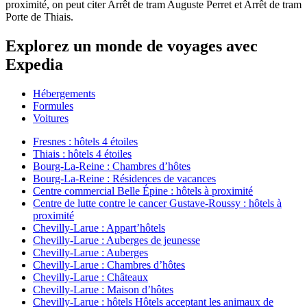
proximité, on peut citer Arrêt de tram Auguste Perret et Arrêt de tram
Porte de Thiais.
Explorez un monde de voyages avec
Expedia
Hébergements
Formules
Voitures
Fresnes : hôtels 4 étoiles
Thiais : hôtels 4 étoiles
Bourg-La-Reine : Chambres d’hôtes
Bourg-La-Reine : Résidences de vacances
Centre commercial Belle Épine : hôtels à proximité
Centre de lutte contre le cancer Gustave-Roussy : hôtels à
proximité
Chevilly-Larue : Appart’hôtels
Chevilly-Larue : Auberges de jeunesse
Chevilly-Larue : Auberges
Chevilly-Larue : Chambres d’hôtes
Chevilly-Larue : Châteaux
Chevilly-Larue : Maison d’hôtes
Chevilly-Larue : hôtels Hôtels acceptant les animaux de