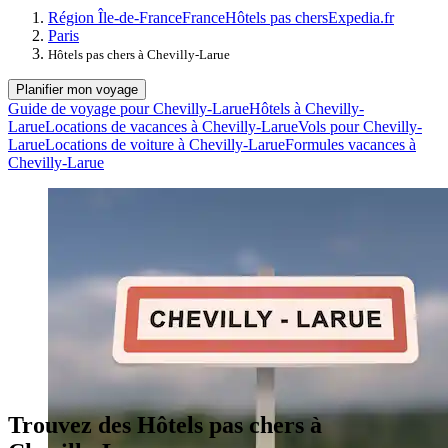
Région Île-de-France
France
Hôtels pas chers
Expedia.fr
Paris
Hôtels pas chers à Chevilly-Larue
Planifier mon voyage
Guide de voyage pour Chevilly-Larue
Hôtels à Chevilly-
Larue
Locations de vacances à Chevilly-Larue
Vols pour Chevilly-
Larue
Locations de voiture à Chevilly-Larue
Formules vacances à
Chevilly-Larue
Trouvez des Hôtels pas chers à