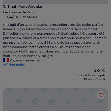
l
m
Tinah Paris Aboukir
3. Tinah Paris Aboukir
e
Centre-ville de Paris
e
7.4
7,4/10
Bien
(32 avis)
t
sur
i
«
« Il s'agit d'un appart hotel sans réception avec des codes parfois
10,
d
I
hasardeux (on est restées coincées en dehors de la chambre).
Bien,
é
l
Difficultés à joindre le personnel de l'hôtel, celui d'hôtel.com a été
(32 avis)
a
s
plus facile à joindre et a fait de son mieux pour nous aider. Chambre
l
'
mal insonorisée, bar musical à l'angle de la rue jusqu'à très tard.
e
a
Pièce commune restée ouverte à plusieurs reprises donc
m
g
impossibilité d'y laisser les valises avant de récupérer la chambre.
e
i
Petit -déjeuner non servi malgré...
n
t
Voyageur anonyme
t
d
Afficher moins
p
'
Le
162 €
l
u
nouveau
taxes et frais compris
a
n
prix
10 août - 11 août
c
a
est
é
p
de
MARAIS - App élégant dans le vieux Paris
.
p
162 €
H
a
ô
r
t
t
e
h