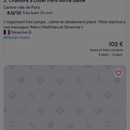
Chambre a Louer Paris Notre.dame
2. Chambre a Louer Paris Notre.dame
Centre-ville de Paris
8.0
8,0/10
Très bien
(10 avis)
sur
«
« Logement très sympa , calme et idéalement placé. Hôte réactive à
10,
L
nos messages !Merci Matthieu et Séverine »
Très
o
Séverine G.
bien,
g
Afficher moins
(10 avis)
e
Le
102 €
m
nouveau
taxes et frais compris
e
prix
3 sept. - 4 sept.
n
est
t
de
Tinah Paris Aboukir
t
102 €
r
è
s
s
y
m
p
a
,
c
a