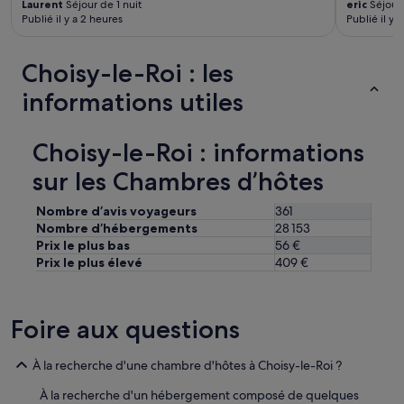
r
Laurent
Séjour de 1 nuit
eric
Séjour 
e
f
Publié il y a 2 heures
Publié il y 
l
e
a
c
c
t
Choisy-le-Roi : les
h
l
informations utiles
a
y
m
s
b
i
r
Choisy-le-Roi : informations
z
e
e
sur les Chambres d’hôtes
)
d
.
p
D
Nombre d’avis voyageurs
361
l
i
a
Nombre d’hébergements
28 153
f
c
Prix le plus bas
56 €
f
e
Prix le plus élevé
409 €
i
t
c
o
u
s
Foire aux questions
l
t
t
a
é
y
À la recherche d'une chambre d'hôtes à Choisy-le-Roi ?
s
f
à
o
À la recherche d'un hébergement composé de quelques
j