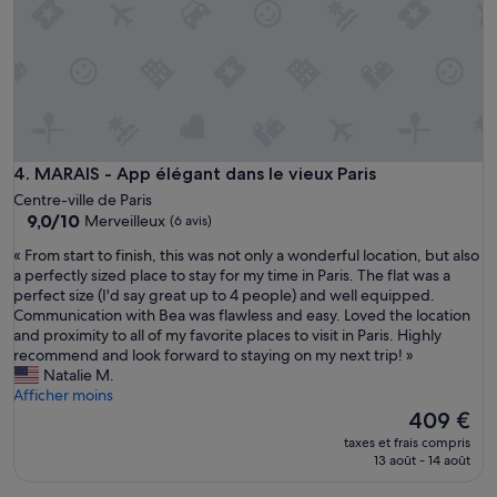
r
o
é
t
a
e
c
l
t
s
i
a
v
n
e
s
à
r
MARAIS - App élégant dans le vieux Paris
4. MARAIS - App élégant dans le vieux Paris
n
é
Centre-ville de Paris
o
c
9.0
9,0/10
Merveilleux
(6 avis)
s
e
sur
m
p
«
« From start to finish, this was not only a wonderful location, but also
10,
e
t
F
a perfectly sized place to stay for my time in Paris. The flat was a
Merveilleux,
s
i
r
perfect size (I'd say great up to 4 people) and well equipped.
(6 avis)
s
o
o
Communication with Bea was flawless and easy. Loved the location
a
n
m
and proximity to all of my favorite places to visit in Paris. Highly
g
a
s
recommend and look forward to staying on my next trip! »
e
v
t
Natalie M.
s
e
a
Afficher moins
!
c
r
Le
409 €
M
d
t
nouveau
taxes et frais compris
e
e
t
prix
13 août - 14 août
r
s
o
est
c
c
f
de