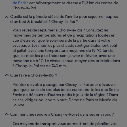
e
a
de Paris
: cet hébergement se dresse à 11,3 km du centre de
l
p
Choisy-le-Roi.
,
e
c
Quelle est la période idéale de l'année pour séjourner auprès
r
e
d'un bed & breakfast à Choisy-le-Roi ?
f
l
e
Vous rêvez de séjourner à Choisy-le-Roi ? Consultez les
u
c
moyennes de températures et de précipitations locales en
i
t
vue d'être sûr que le soleil sera de la partie durant votre
d
s
escapade. Les mois les plus chauds sont généralement août
'
i
et juillet, avec une température moyenne de 19 °C, tandis
h
z
que les mois les plus froids sont janvier et février, avec une
ô
e
moyenne de 6 °C. Le niveau annuel moyen des précipitations
t
(
à Choisy-le-Roi est de 740 mm.
e
I
l
'
Que faire à Choisy-le-Roi ?
.
d
c
s
Profitez de votre passage par Choisy-le-Roi pour découvrir
o
a
quelques-unes de ses plus belles curiosités, telles que Seine.
m
y
Envie de découvrir d'autres petits bijoux de la région ? Dans
a
g
ce cas, dirigez-vous vers Notre-Dame de Paris et Musée du
é
r
Louvre.
t
e
é
a
Comment me rendre à Choisy-le-Roi et dans ses environs ?
p
t
l
Ces moyens de transport vous permettront de planifier vos
u