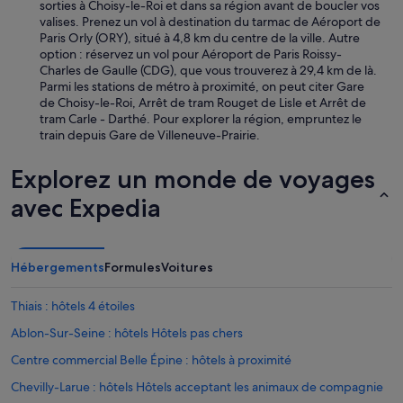
u
sorties à Choisy-le-Roi et dans sa région avant de boucler vos
p
s
valises. Prenez un vol à destination du tarmac de Aéroport de
t
f
Paris Orly (ORY), situé à 4,8 km du centre de la ville. Autre
o
a
option : réservez un vol pour Aéroport de Paris Roissy-
4
c
Charles de Gaulle (CDG), que vous trouverez à 29,4 km de là.
p
i
Parmi les stations de métro à proximité, on peut citer Gare
e
l
de Choisy-le-Roi, Arrêt de tram Rouget de Lisle et Arrêt de
o
e
tram Carle - Darthé. Pour explorer la région, empruntez le
p
à
train depuis Gare de Villeneuve-Prairie.
l
j
e
o
)
Explorez un monde de voyages
i
a
n
n
avec Expedia
d
d
r
w
e
e
e
l
Hébergements
Formules
Voitures
t
l
a
e
Thiais : hôtels 4 étoiles
f
q
a
u
Ablon-Sur-Seine : hôtels Hôtels pas chers
i
i
t
Centre commercial Belle Épine : hôtels à proximité
p
d
p
Chevilly-Larue : hôtels Hôtels acceptant les animaux de compagnie
e
e