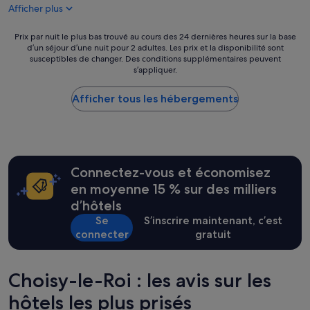
i
o
Afficher plus
i
409 €
M
d
n
a
e
i
Prix
Prix par nuit le plus bas trouvé au cours des 24 dernières heures sur la base
t
s
s
d’un séjour d’une nuit pour 2 adultes. Les prix et la disponibilité sont
par
t
p
susceptibles de changer. Des conditions supplémentaires peuvent
h
nuit
h
a
s’appliquer.
,
le
i
r
t
plus
e
f
h
Afficher tous les hébergements
bas
u
o
i
trouvé
e
i
s
au
t
s
w
cours
S
h
a
des
é
a
s
24 dernières
v
s
Connectez-vous et économisez
n
heures
e
a
o
sur
en moyenne 15 % sur des milliers
r
r
t
la
d’hôtels
i
d
o
base
n
e
Se
S’inscrire maintenant, c’est
n
d’un
e
u
connecter
gratuit
l
séjour
»
x
y
d’une
(
a
nuit
o
w
pour
Choisy-le-Roi : les avis sur les
n
o
2 adultes.
e
n
hôtels les plus prisés
Les
s
d