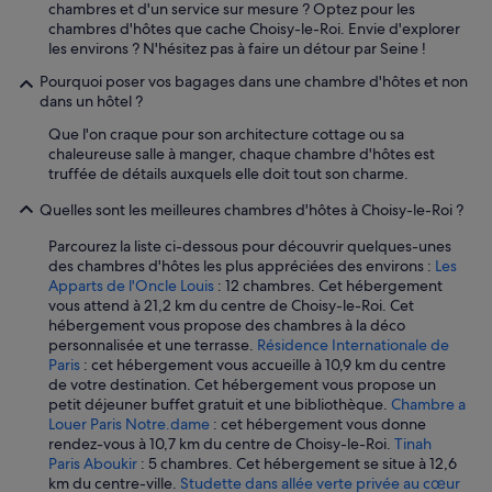
r
chambres et d'un service sur mesure ? Optez pour les
o
m
chambres d'hôtes que cache Choisy-le-Roi. Envie d'explorer
i
y
les environs ? N'hésitez pas à faire un détour par Seine !
n
t
d
Pourquoi poser vos bagages dans une chambre d'hôtes et non
i
r
dans un hôtel ?
m
e
e
Que l'on craque pour son architecture cottage ou sa
l
i
chaleureuse salle à manger, chaque chambre d'hôtes est
e
n
truffée de détails auxquels elle doit tout son charme.
p
P
e
a
Quelles sont les meilleures chambres d'hôtes à Choisy-le-Roi ?
r
r
s
i
Parcourez la liste ci-dessous pour découvrir quelques-unes
o
s
des chambres d'hôtes les plus appréciées des environs :
Les
n
.
Apparts de l'Oncle Louis
: 12 chambres. Cet hébergement
n
T
vous attend à 21,2 km du centre de Choisy-le-Roi. Cet
e
h
hébergement vous propose des chambres à la déco
l
e
personnalisée et une terrasse.
Résidence Internationale de
d
f
Paris
: cet hébergement vous accueille à 10,9 km du centre
e
l
de votre destination. Cet hébergement vous propose un
l
a
petit déjeuner buffet gratuit et une bibliothèque.
Chambre a
'
t
Louer Paris Notre.dame
: cet hébergement vous donne
h
w
rendez-vous à 10,7 km du centre de Choisy-le-Roi.
Tinah
ô
a
Paris Aboukir
: 5 chambres. Cet hébergement se situe à 12,6
t
s
km du centre-ville.
Studette dans allée verte privée au cœur