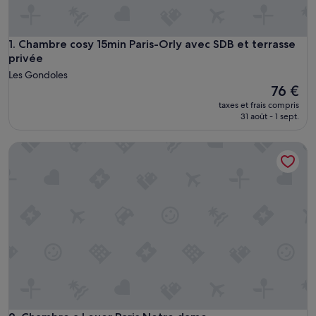
Chambre cosy 15min Paris-Orly avec SDB et terrasse privée
1. Chambre cosy 15min Paris-Orly avec SDB et terrasse
privée
Les Gondoles
Le
76 €
nouveau
taxes et frais compris
prix
31 août - 1 sept.
est
de
Chambre a Louer Paris Notre.dame
76 €