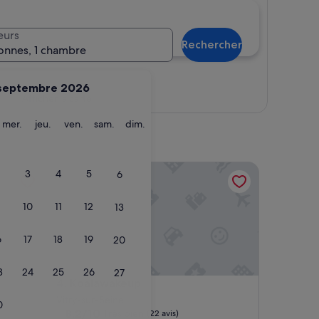
eurs
Rechercher
onnes, 1 chambre
septembre 2026
Afficher la carte
ardi
mercredi
jeudi
vendredi
samedi
dimanche
mer.
jeu.
ven.
sam.
dim.
Koalawakeup
3
4
5
6
10
11
12
13
6
17
18
19
20
3
24
25
26
27
Koalawakeup
4. Koalawakeup
Vitry-sur-Seine
0
8.2
8,2/10
Très bien
(22 avis)