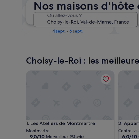
Nos maisons d'hôte 
Le week-end prochain
Où allez-vous ?
14 août - 16 août
Dans un mois
4 sept. - 6 sept.
Choisy-le-Roi : les meilleur
Les Ateliers de Montmartre
Apparte
Les Ateliers de Montmartre
Apparte
1. Les Ateliers de Montmartre
2. Appa
Montmartre
Centre-vill
9.0
6.0
9,0/10
6,0/10
Merveilleux
(92 avis)