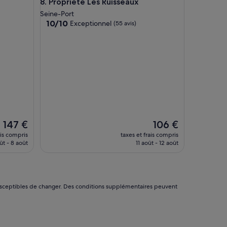
Propriété Les Ruisseaux
8. Propriété Les Ruisseaux
l
’
Seine-Port
a
10.0
10/10
Exceptionnel
(55 avis)
c
sur
c
10,
u
Exceptionnel,
e
(55 avis)
i
l
é
g
a
l
e
Le
Le
147 €
106 €
m
nouveau
nouveau
ais compris
taxes et frais compris
e
prix
prix
ût - 8 août
11 août - 12 août
n
est
est
t
de
de
.
147 €
106 €
»
nt susceptibles de changer. Des conditions supplémentaires peuvent