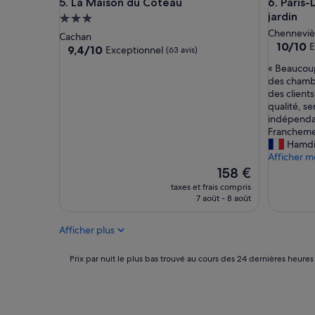
La Maison du Coteau
Paris-Dis
5. La Maison du Coteau
6. Paris
l
jardin
e
Hébergement
z
3.0 étoiles
Chenneviè
Cachan
ê
10.0
10/10
E
9.4
9,4/10
Exceptionnel
(63 avis)
t
sur
sur
«
r
« Beaucoup
10,
10,
B
e
des chambr
Exceptio
Exceptionnel,
e
e
des clients
(3 avis)
(63 avis)
a
n
qualité, se
u
p
indépendan
c
l
Francheme
o
e
Hamd
u
i
Afficher m
p
n
Le
158 €
d
c
nouveau
taxes et frais compris
'
œ
prix
7 août - 8 août
a
u
est
t
r
de
Afficher plus
t
d
158 €
e
e
n
l
Prix
Prix par nuit le plus bas trouvé au cours des 24 dernières heures
t
’
par
i
a
nuit
o
c
le
n
t
plus