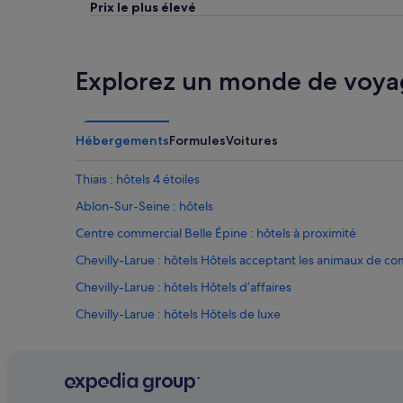
Prix le plus élevé
t
.
r
T
e
o
d
u
Explorez un monde de voya
e
t
s
é
c
t
l
a
i
Hébergements
Formules
Voitures
i
e
t
n
b
Thiais : hôtels 4 étoiles
t
i
s
e
Ablon-Sur-Seine : hôtels
p
n
Centre commercial Belle Épine : hôtels à proximité
r
m
i
a
Chevilly-Larue : hôtels Hôtels acceptant les animaux de c
v
i
i
s
Chevilly-Larue : hôtels Hôtels d’affaires
l
u
Chevilly-Larue : hôtels Hôtels de luxe
é
n
g
p
Choisy-Le-Roi : Appart’hôtels
i
e
é
u
Choisy-Le-Roi : Chambres d’hôtes
s
i
Choisy-Le-Roi : hôtels Hôtels avec suites
.
m