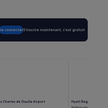
Se connecter
S’inscrire maintenant, c’est gratuit
s Charles de Gaulle Airport
Hyatt Regency Paris Et
is Charles de Gaulle Airport
Hyatt Regency Paris Et
10/10
Excellent