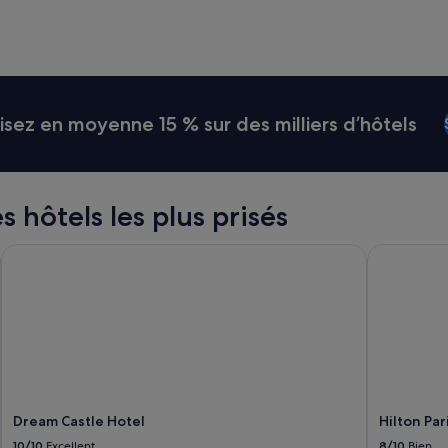
t
u
i
t
e
.
S
ez en moyenne 15 % sur des milliers d’hôtels
e
u
l
b
é
es hôtels les plus prisés
m
o
Dream Castle Hotel
Hilton Pari
l
p
o
u
r
l
e
l
o
Dream Castle Hotel
Hilton Par
g
e
10/10
Excellent
8/10
Bien