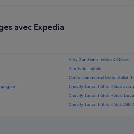
n
o
r
i
ges avec Expedia
s
a
t
i
o
n
a
Vitry-Sur-Seine : hôtels 4 étoiles
v
e
Alfortville : hôtels
c
Centre commercial Créteil Soleil : h
l
'
ompagnie
Chevilly-Larue : hôtels Hôtels avec
é
t
Chevilly-Larue : hôtels Hôtels-bout
a
Chevilly-Larue : hôtels Hôtels LGBT
g
e
Choisy-Le-Roi : Auberges de jeune
s
u
Choisy-Le-Roi : Châteaux
p
Choisy-Le-Roi : hôtels Hôtels d’affa
é