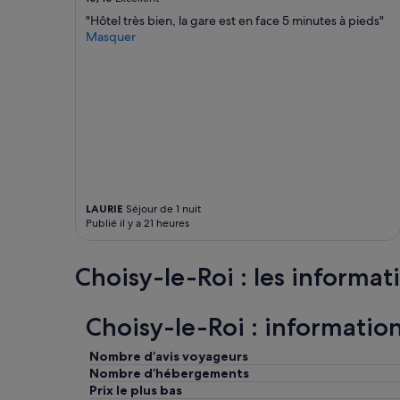
m
a
Des
"Hôtel très bien, la gare est en face 5 minutes à pieds"
b
u
conditions
Masquer
r
h
supplémentaires
e
a
peuvent
s
u
s’appliquer.
,
t
o
d
n
e
a
l
e
a
u
b
l
u
e
t
LAURIE
Séjour de 1 nuit
s
t
Publié il y a 21 heures
e
e
n
M
t
o
Choisy-le-Roi : les informati
i
n
m
t
e
m
Choisy-le-Roi : information
n
a
t
r
Nombre d’avis voyageurs
d
t
Nombre d’hébergements
'
r
Prix le plus bas
ê
e