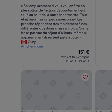
sur
sur
«
« Bel emplacement si vous voulez être en
10,
10,
B
plein cœur de l’action. L’appartement est
Merveilleux,
(1 avis)
e
situé au haut de la butte Montmartre. Tout
(92 avis)
l
était bien mais un peu impersonnel. Les
e
proprios répondent très rapidement à nos
m
différentes questions mais sans plus. On ne
p
les as pas vue du séjour d’ailleurs, même si
l
apparemment ils restent juste à côté. »
a
Oury
c
Afficher moins
e
Le
151 €
m
nouveau
taxes et frais compris
e
prix
23 août - 24 août
n
est
t
de
La Maison du Coteau
Paris-Dis
s
151 €
i
v
o
u
s
v
o
u