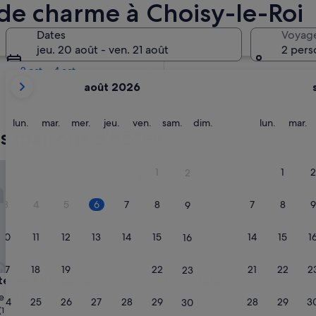
de charme à Choisy-le-Roi
Dans deux semaines
Dates
Voyag
21 août - 23 août
jeu. 20 août - ven. 21 août
2 pers
Dans deux mois
2 oct. - 4 oct.
Les
août 2026
mois
affichés
sont
lundi
mardi
mercredi
jeudi
vendredi
samedi
dimanche
lundi
m
lun.
mar.
mer.
jeu.
ven.
sam.
dim.
lun.
mar.
es maisons d’hôtes
August
2026
et
ment Beaubourg
villa raspail
1
1
2
2
September
2026.
3
4
5
6
7
8
7
8
9
9
10
11
12
13
14
15
14
15
1
16
17
18
19
20
21
22
21
22
2
23
ment Beaubourg
villa raspail
rtement Beaubourg
3. villa raspail
e de Paris
Marat - Parmentier
24
25
26
27
28
29
28
29
3
30
10.0
10/10
Exceptionnel
(1 avis)
(12 avis)