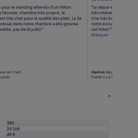
 pour le standing attendu d'un Hilton.
"Le séjour est incroyabl
 l'écoute, chambre très propre, le
très intéressants notamm
est très cher pour la qualité des plats. La 3e
Une très belle vue sur la
révue dans notre chambre a été ignorée
notre écoute et très ré
iette, pas de lit prêt)."
cet hôtel !"
Masquer
our de 1 nuit
Gaston
Séjour de 2 nuits
6 jours
Publié il y a 12 jours
386
28 268
49 €