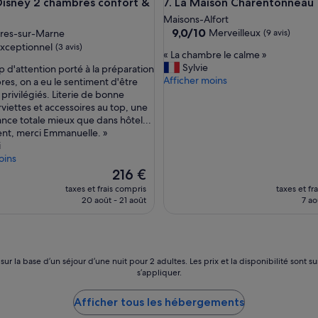
ney 2 chambres confort & jardin
La Maison Charentonneau
-Disney 2 chambres confort &
7. La Maison Charentonneau
e
l
Maisons-Alfort
l
9.0
9,0/10
Merveilleux
res-sur-Marne
(9 avis)
e
sur
xceptionnel
(3 avis)
«
« La chambre le calme »
n
10,
L
Sylvie
t
 d'attention porté à la préparation
Merveilleux,
a
Afficher moins
,
es, on a eu le sentiment d'être
(9 avis)
nnel,
c
r
 privilégiés. Literie de bonne
h
e
rviettes et accessoires au top, une
a
c
ce totale mieux que dans hôtel...
m
h
nt, merci Emmanuelle. »
b
a
i
r
r
oins
e
g
Le
216 €
l
e
nouveau
taxes et frais compris
taxes et fr
e
v
prix
20 août - 21 août
7 ao
c
o
est
a
i
de
l
t
216 €
m
u
e
r
 sur la base d’un séjour d’une nuit pour 2 adultes. Les prix et la disponibilité so
»
e
s’appliquer.
g
r
Afficher tous les hébergements
a