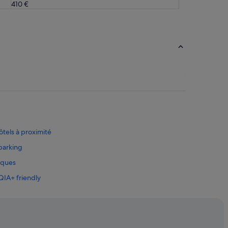
410 €
ôtels à proximité
 parking
iques
QIA+ friendly
sse
ires