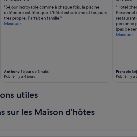
m
"Séjour incroyable comme à chaque fois, la piscine
"Hotel cher
e
extérieure est féerique. L’hôtel est sublime et toujours
Personnel à
n
très propre. Parfait en famille."
restaurant 
t
Masquer
personne p
6
(pas de serv
p
Masquer
e
r
s
o
n
n
e
Anthony
Séjour de 3 nuits
Francois
Séj
s
Publié il y a 4 jours
Publié il y a 
:
f
a
ons utiles
i
b
l
s sur les Maison d’hôtes
e
i
n
s
o