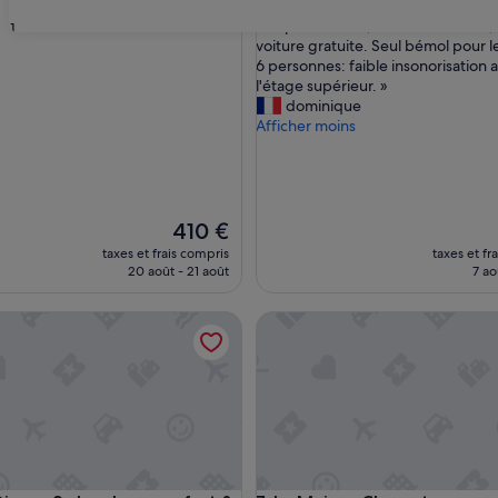
sur
«
« Superbe hotel, accueil excellent,
31
10,
S
voiture gratuite. Seul bémol pour 
Exceptionnel,
u
6 personnes: faible insonorisation 
(12 avis)
p
l'étage supérieur. »
e
dominique
r
Afficher moins
b
e
h
o
t
Le
410 €
e
nouveau
taxes et frais compris
taxes et fr
l
prix
20 août - 21 août
7 ao
,
est
a
de
ney 2 chambres confort & jardin
La Maison Charentonneau
c
410 €
c
u
e
i
l
e
x
c