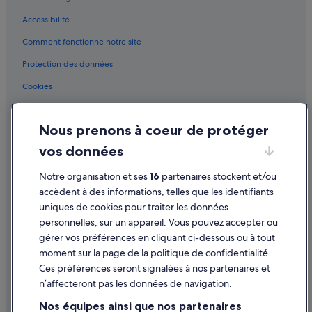
Choisy-Le-Roi : Maisons de ville
a
Accessibilité
Choisy-Le-Roi : Résidences de vacances
t
i
Comment fonctionne notre site
Choisy-Le-Roi : Complexes hôteliers
o
n
Crosne : hôtels
Protection des données
.
Fresnes : hôtels
C
Cookies
e
Gare de Choisy-le-Roi : hôtels à proximité
Conditions générales d'utilisation
l
a
Gare de Choisy-le-Roi : Maisons de ville
Nous prenons à coeur de protéger
Mentions légales / Nous contacter
e
Gare de Créteil-Pompadour : hôtels à proximité
s
vos données
Directives de contenu et signalement de contenus
t
Gare de Rungis-La Fraternelle : hôtels à proximité
t
Notre organisation et ses
16
partenaires stockent et/ou
o
Aide
Gare d'Orly-Ouest : hôtels à proximité
accèdent à des informations, telles que les identifiants
t
uniques de cookies pour traiter les données
Gare d'Orly-Ville : Appart’hôtels
Assistance
a
personnelles, sur un appareil. Vous pouvez accepter ou
l
Gare d'Orly-Ville : Maisons de ville
Annuler votre vol
e
gérer vos préférences en cliquant ci-dessous ou à tout
m
Gare du Pont de Rungis-Aéroport d’Orly : Châteaux
moment sur la page de la politique de confidentialité.
Annuler une réservation d'hôtel ou de location de vacances
e
Ces préférences seront signalées à nos partenaires et
Gare du Pont de Rungis-Aéroport d’Orly : hôtels à proximité
n
Délais de remboursement
n’affecteront pas les données de navigation.
t
Gare du Pont de Rungis-Aéroport d’Orly : Lodges
i
Utiliser un bon de réduction Expedia
Nos équipes ainsi que nos partenaires