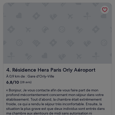
i
de
Résidence Hera Paris Orly Aéroport
b
n
41 €
i
d
e
a
n
n
a
s
p
l
p
a
r
s
é
a
c
l
i
l
é
e
e
d
t
e
Résidence Hera Paris Orly Aéroport
4. Résidence Hera Paris Orly Aéroport
r
b
e
a
À 0,9 km de : Gare d'Orly-Ville
c
i
6.8
6,8/10
(28 avis)
o
n
sur
m
«
,
« Bonjour, Je vous contacte afin de vous faire part de mon
10,
m
B
n
profond mécontentement concernant mon séjour dans votre
(28 avis)
a
o
o
établissement. Tout d’abord, la chambre était extrêmement
n
n
n
froide, ce qui a rendu le séjour très inconfortable. Ensuite, la
d
j
m
situation la plus grave est que deux individus sont entrés dans
e
o
e
ma chambre aux alentours de midi sans autorisation ni