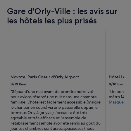
r
o
o
24 dernières
i
b
n
Gare d'Orly-Ville : les avis sur
heures
x
l
f
sur
d
è
o
les hôtels les plus prisés
la
u
m
r
base
r
e
t
d’un
Novotel Paris Coeur d'Orly Airport
Hôtel Le Ri
e
s
a
séjour
s
a
b
d’une
t
v
l
nuit
a
e
e
pour
u
c
.
2 adultes.
r
u
E
Les
a
n
n
prix
n
c
s
et
t
o
u
Novotel Paris Coeur d'Orly Airport
Hôtel Le R
la
s
l
i
disponibilité
o
8/10
Bien
8/10
Bien
i
t
sont
n
s
e
"Séjour d'une nuit avant de prendre notre vol,
"Un bon emp
susceptibles
t
e
,
nous avions réservé une nuit dans une chambre
métro 14."
de
a
t
l
familiale. L’hôtel est facilement accessible (malgré
Masquer
changer.
c
a
a
le chantier en cours) via une passerelle depuis le
Des
c
v
s
terminus Orly 4 (orlyval) L'accueil a été très
conditions
e
e
i
agréable et très efficace et l'ensemble de
supplémentaires
s
c
t
l'établissement semble avoir été remis au gout du
peuvent
s
m
u
jour Les chambres sont assez spacieuses (nous
s’appliquer.