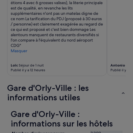
i
e
a
étions 4 avec 6 grosses valises), la literie principale
b
s
t
est de qualité, en revanche les lits
l
b
i
supplémentaires n'ont pas un matelas digne de
e
a
o
ce nom La tarification du PDJ (proposé à 30 euros
s
g
n
/ personne) est clairement exagérée au regard de
.
a
l
ce qui est proposé et c'est bien dommage Les
J
g
a
alentours manquent de restaurants diversifiés si
e
e
p
l'on compare à l'équivalent du nord aéroport
r
s
l
CDG"
e
.
u
Masquer
c
»
s
o
g
m
Loïc
Séjour de 1 nuit
Antonio
Séjo
r
m
Publié il y a 12 heures
Publié il y a 
a
a
v
n
e
Gare d'Orly-Ville : les
d
e
e
s
informations utiles
!
t
»
q
u
Gare d'Orly-Ville :
e
d
informations sur les hôtels
e
u