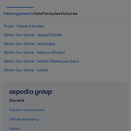
a
c
Hébergements
Vols
Formules
Voitures
h
a
m
Thiais : hôtels 4 étoiles
b
Ablon-Sur-Seine : Appart’hôtels
r
e
Ablon-Sur-Seine : Auberges
a
u
Ablon-Sur-Seine : Maison d’hôtes
x
Ablon-Sur-Seine : hôtels Hôtels pas chers
a
l
Ablon-Sur-Seine : hôtels
e
n
Ablon-Sur-Seine : Maisons de ville
t
Ablon-Sur-Seine : Complexes hôteliers
o
u
Station de métro Aéroport d’Orly : hôtels à proximité
r
Société
s
Arrêt de tram Aéroport d'Orly : hôtels à proximité
d
Publier votre annonce
Athis-Mons : hôtels
e
m
Affiliate Marketing
Centre commercial Belle Épine : hôtels à proximité
i
Presse
d