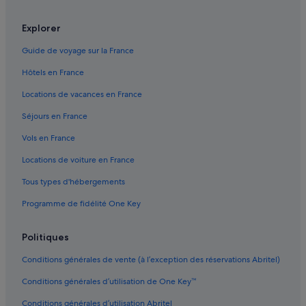
Chevilly-Larue : hôtels
i
Choisy-Le-Roi : Appart’hôtels
s
Explorer
a
Choisy-Le-Roi : Auberges de jeunesse
n
Guide de voyage sur la France
s
Choisy-Le-Roi : Chambres d’hôtes
a
Hôtels en France
Choisy-Le-Roi : Châteaux
u
Locations de vacances en France
t
Choisy-Le-Roi : Maison d’hôtes
o
Séjours en France
r
Choisy-Le-Roi : hôtels Hôtels avec suites
i
Vols en France
Choisy-Le-Roi : hôtels Hôtels familiaux
s
a
Locations de voiture en France
Choisy-Le-Roi : hôtels Hôtels avec restaurant
t
i
Tous types d'hébergements
Choisy-Le-Roi : hôtels Hôtels avec spa
o
Programme de fidélité One Key
Choisy-Le-Roi : hôtels Hôtels d’aventure
n
n
Choisy-Le-Roi : hôtels Hôtels tout compris
i
Politiques
e
Choisy-Le-Roi : hôtels
x
Conditions générales de vente (à l’exception des réservations Abritel)
Choisy-Le-Roi : Lodges
p
l
Conditions générales d’utilisation de One Key™
Choisy-Le-Roi : Maisons de campagne
i
Conditions générales d’utilisation Abritel
c