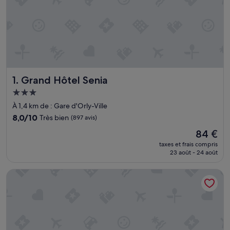
Grand Hôtel Senia
1. Grand Hôtel Senia
Hébergement
3.0 étoiles
À 1,4 km de : Gare d'Orly-Ville
8.0
8,0/10
Très bien
(897 avis)
sur
Le
84 €
10,
nouveau
Très
taxes et frais compris
prix
23 août - 24 août
bien,
est
(897 avis)
de
Résidence Hermès Paris Orly Aéroport
84 €