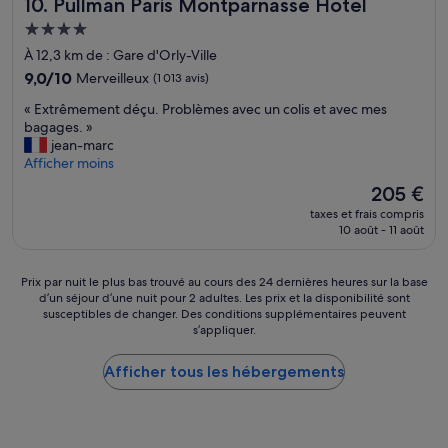
Pullman Paris Montparnasse Hotel
10. Pullman Paris Montparnasse Hotel
e
,
q
Hébergement
t
u
4.0 étoiles
o
À 12,3 km de : Gare d'Orly-Ville
i
u
a
9.0
9,0/10
Merveilleux
(1 013 avis)
t
r
sur
e
«
« Extrêmement déçu. Problèmes avec un colis et avec mes
e
10,
s
E
bagages. »
n
Merveilleux,
t
x
jean-marc
d
(1 013 avis)
b
t
Afficher moins
u
i
r
l
Le
205 €
e
ê
e
nouveau
n
taxes et frais compris
m
s
prix
10 août - 11 août
é
e
é
est
q
m
j
de
u
e
o
205 €
Prix
Prix par nuit le plus bas trouvé au cours des 24 dernières heures sur la base
i
n
u
d’un séjour d’une nuit pour 2 adultes. Les prix et la disponibilité sont
par
p
t
r
susceptibles de changer. Des conditions supplémentaires peuvent
nuit
é
d
t
s’appliquer.
le
e
é
r
plus
t
ç
è
Afficher tous les hébergements
bas
l
u
s
trouvé
e
.
i
au
s
P
n
cours
p
r
c
des