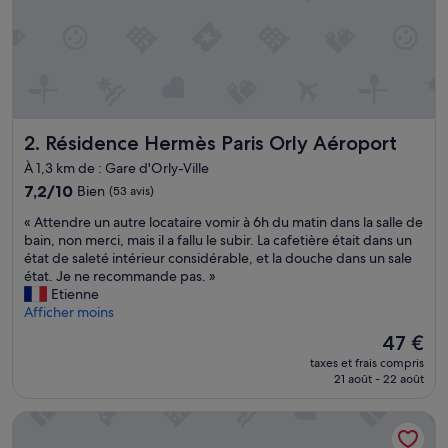
Résidence Hermès Paris Orly Aéroport
2. Résidence Hermès Paris Orly Aéroport
À 1,3 km de : Gare d'Orly-Ville
7.2
7,2/10
Bien
(53 avis)
sur
«
« Attendre un autre locataire vomir à 6h du matin dans la salle de
10,
A
bain, non merci, mais il a fallu le subir. La cafetière était dans un
Bien,
t
état de saleté intérieur considérable, et la douche dans un sale
(53 avis)
t
état. Je ne recommande pas. »
e
Etienne
n
Afficher moins
d
Le
47 €
r
nouveau
taxes et frais compris
e
prix
21 août - 22 août
u
est
n
de
Résidence Artémis Paris Orly Aéroport
a
47 €
u