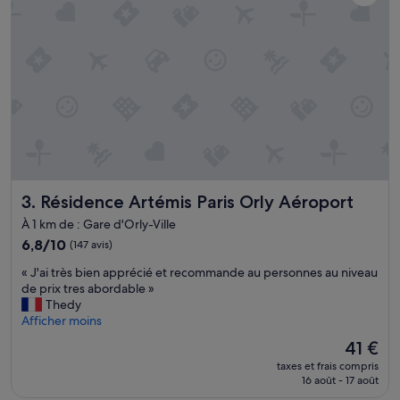
t
r
e
l
o
c
a
t
a
i
r
e
Résidence Artémis Paris Orly Aéroport
3. Résidence Artémis Paris Orly Aéroport
v
o
À 1 km de : Gare d'Orly-Ville
m
6.8
6,8/10
(147 avis)
i
sur
r
«
« J'ai très bien apprécié et recommande au personnes au niveau
10,
à
J
de prix tres abordable »
(147 avis)
6
'
Thedy
h
a
Afficher moins
d
i
u
Le
41 €
t
m
nouveau
taxes et frais compris
r
a
prix
16 août - 17 août
è
t
est
s