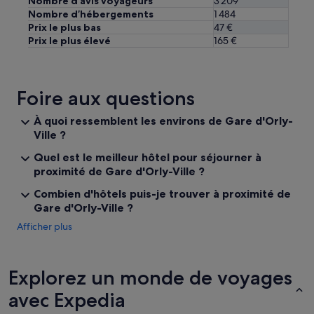
Nombre d’avis voyageurs
3 209
x
Nombre d’hébergements
1 484
i
Prix le plus bas
47 €
n
Prix le plus élevé
165 €
d
i
v
i
Foire aux questions
d
u
À quoi ressemblent les environs de Gare d'Orly-
s
s
Ville ?
o
Quel est le meilleur hôtel pour séjourner à
n
proximité de Gare d'Orly-Ville ?
t
e
Combien d'hôtels puis-je trouver à proximité de
n
Gare d'Orly-Ville ?
t
r
Afficher plus
é
s
d
Explorez un monde de voyages
a
n
avec Expedia
s
m