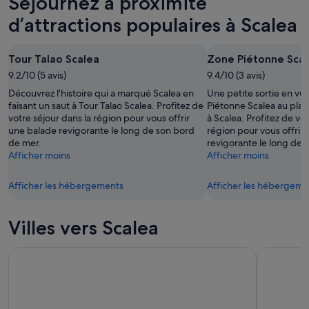
Séjournez à proximité
nuit,
pour
à
7
demain
Scalea
d’attractions populaires à Scalea
août
soir,
pour
-
8
ce
Tour Talao Scalea
Zone Piétonne Sca
8
août
week-
août
9.2/10 (5 avis)
-
9.4/10 (3 avis)
end,
9
7
Découvrez l'histoire qui a marqué Scalea en
Une petite sortie en vu
août
août
faisant un saut à Tour Talao Scalea. Profitez de
Piétonne Scalea au pla
votre séjour dans la région pour vous offrir
à Scalea. Profitez de vot
-
une balade revigorante le long de son bord
région pour vous offrir
9
de mer.
revigorante le long de 
août
Afficher moins
Afficher moins
Afficher les hébergements
Afficher les hébergeme
Villes vers Scalea