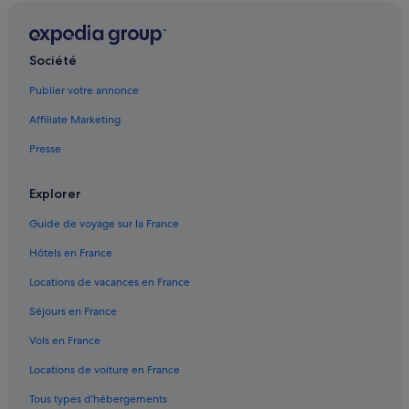
Maierà : Maisons de ville
Maierà : Palaces
Société
Maierà : Résidences de vacances
Maierà : Complexes hôteliers
Publier votre annonce
Mormanno : Appart’hôtels
Affiliate Marketing
Mormanno : hôtels Hôtels LGBTQIA+ friendly
Presse
Mormanno : hôtels
Explorer
Mormanno : Maisons de ville
Guide de voyage sur la France
Mormanno : Complexes hôteliers
Orsomarso : Résidences de vacances
Hôtels en France
Orsomarso : Complexes hôteliers
Locations de vacances en France
Praia a Mare : Maison d’hôtes
Séjours en France
Praia a Mare : hôtels Hôtels avec parking
Vols en France
Praia a Mare : hôtels Hôtels de plage
Locations de voiture en France
Praia a Mare : hôtels Hôtels de luxe
Tous types d'hébergements