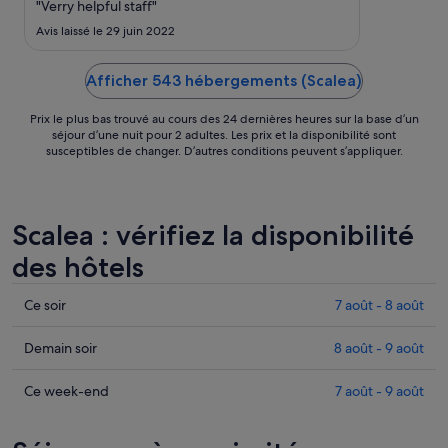
sept..
"Verry helpful staff"
Avis laissé le 29 juin 2022
Afficher 543 hébergements (Scalea)
Prix le plus bas trouvé au cours des 24 dernières heures sur la base d’un
séjour d’une nuit pour 2 adultes. Les prix et la disponibilité sont
susceptibles de changer. D’autres conditions peuvent s’appliquer.
Scalea : vérifiez la disponibilité
des hôtels
Consulter
Ce soir
7 août - 8 août
les
prix
Consulter
Demain soir
8 août - 9 août
à
les
Scalea
prix
Consulter
Ce week-end
7 août - 9 août
pour
à
les
cette
Scalea
prix