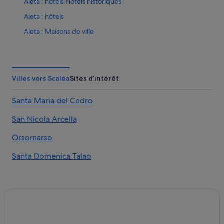
Aieta : hôtels Hôtels historiques
Aieta : hôtels
Aieta : Maisons de ville
Aieta : Palaces
Aieta : Résidences de vacances
Aieta : Complexes hôteliers
Villes vers Scalea
Sites d’intérêt
Belvedere Marittimo : hôtels
Santa Maria del Cedro
Belvedere Marittimo : Palaces
San Nicola Arcella
Bonifati : Appart’hôtels
Bonifati : Chambres d’hôtes
Orsomarso
Bonifati : Maison d’hôtes
Santa Domenica Talao
Bonifati : hôtels Hôtels avec parking
Bonifati : Complexes hôteliers
Cirella : Chambres d’hôtes
Cirella : hôtels Hôtels avec bar