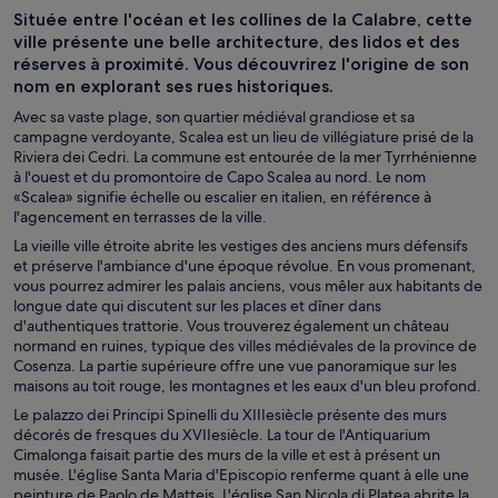
Située entre l'océan et les collines de la Calabre, cette
ville présente une belle architecture, des lidos et des
réserves à proximité. Vous découvrirez l'origine de son
nom en explorant ses rues historiques.
Avec sa vaste plage, son quartier médiéval grandiose et sa
campagne verdoyante, Scalea est un lieu de villégiature prisé de la
Riviera dei Cedri. La commune est entourée de la mer Tyrrhénienne
à l'ouest et du promontoire de Capo Scalea au nord. Le nom
«Scalea» signifie échelle ou escalier en italien, en référence à
l'agencement en terrasses de la ville.
La vieille ville étroite abrite les vestiges des anciens murs défensifs
et préserve l'ambiance d'une époque révolue. En vous promenant,
vous pourrez admirer les palais anciens, vous mêler aux habitants de
longue date qui discutent sur les places et dîner dans
d'authentiques trattorie. Vous trouverez également un château
normand en ruines, typique des villes médiévales de la province de
Cosenza. La partie supérieure offre une vue panoramique sur les
maisons au toit rouge, les montagnes et les eaux d'un bleu profond.
Le palazzo dei Principi Spinelli du XIIIesiècle présente des murs
décorés de fresques du XVIIesiècle. La tour de l'Antiquarium
Cimalonga faisait partie des murs de la ville et est à présent un
musée. L'église Santa Maria d'Episcopio renferme quant à elle une
peinture de Paolo de Matteis. L'église San Nicola di Platea abrite la