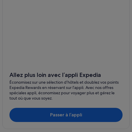
Cirella : hôtels Hôtels avec parking
Cirella : hôtels Hôtels pas chers
Cirella : hôtels
Diamante : Appart’hôtels
Diamante : Maison d’hôtes
Diamante : hôtels Hôtels LGBTQIA+ friendly
Diamante : hôtels Hôtels pas chers
Diamante : hôtels
Diamante : Maisons de ville
Allez plus loin avec l’appli Expedia
Diamante : Complexes hôteliers
Économisez sur une sélection d’hôtels et doublez vos points
Expedia Rewards en réservant sur l’appli. Avec nos offres
Grisolia : Complexes hôteliers
spéciales appli, économisez pour voyager plus et gérez le
tout où que vous soyez.
Laino Borgo : Chambres d’hôtes
Maierà : Appart’hôtels
Passer à l’appli
Maierà : Maison d’hôtes
Maierà : hôtels