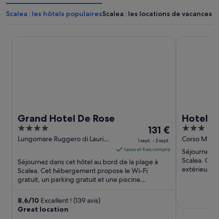
Scalea : les hôtels populaires
Scalea : les locations de vacances
Grand Hotel De Rose
Hotel Parco 
Grand Hotel De Rose
Hotel Pa
4
Le
3
131 €
out
prix
out
Lungomare Ruggero di Lauria
Corso Medit
1 sept. - 2 sept.
22 Scalea CS
of
est
of
taxes et frais compris
Séjournez da
5
de 131 €
5
Scalea. Cet
Séjournez dans cet hôtel au bord de la plage à
par
extérieure,
Scalea. Cet hébergement propose le Wi-Fi
en bord de p
gratuit, un parking gratuit et une piscine
nuit
extérieure. D'après les avis ...
du 1
sept.
8,6
/
10
Excellent ! (139 avis)
Great location
au 2