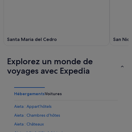
Santa Maria del Cedro
San Nico
Explorez un monde de
voyages avec Expedia
Hébergements
Voitures
Aieta : Appart’hôtels
Aieta : Chambres d’hôtes
Aieta : Châteaux