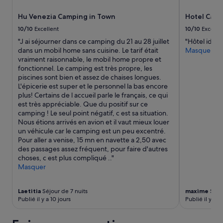
r
b
prix
e
e
o
et
i
Hu Venezia Camping in Town
Hotel Cava
e
n
la
l
t
h
disponibilité
10/10
Excellent
10/10
Excelle
l
f
ô
sont
"J ai séjourner dans ce camping du 21 au 28 juillet
"Hôtel idéal
é
o
t
susceptibles
dans un mobil home sans cuisine. Le tarif était
Masquer
s
n
e
de
vraiment raisonnable, le mobil home propre et
p
c
l
changer.
fonctionnel. Le camping est très propre, les
o
t
❤️
Des
piscines sont bien et assez de chaises longues.
u
i
🇮🇹
conditions
L'épicerie est super et le personnel la bas encore
r
o
»
supplémentaires
plus! Certains de l accueil parle le français, ce qui
l
n
peuvent
est très appréciable. Que du positif sur ce
e
n
s’appliquer.
camping ! Le seul point négatif, c est sa situation.
s
e
Nous étions arrivés en avion et il vaut mieux louer
t
l
un véhicule car le camping est un peu excentré.
r
.
Pour aller a venise, 15 mn en navette a 2,50 avec
a
L
des passages assez fréquent, pour faire d'autres
n
e
choses, c est plus compliqué .."
s
c
Masquer
p
a
o
m
r
p
Laetitia
Séjour de 7 nuits
maxime
Séjou
t
i
Publié il y a 10 jours
Publié il y a 
s
n
p
g
o