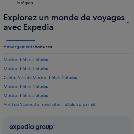
r
o
la région.
v
n
a
g
Explorez un monde de voyages
t
u
i
e
avec Expedia
o
s
n
.
P
L
e
'
Hébergements
Voitures
t
é
i
p
t
Mestre : hôtels 2 étoiles
i
d
c
Mestre : hôtels 3 étoiles
é
e
j
r
Centre-Ville de Mestre : hôtels 4 étoiles
e
i
u
Mestre : hôtels 4 étoiles
e
n
e
Mestre : hôtels 5 étoiles
e
s
r
t
Arrêt de Vaporetto Tronchetto : hôtels à proximité
v
s
a
Campalto : hôtels
u
r
p
Cannaregio : hôtels
i
e
é
r
Centre commercial Porte di Mestre : hôtels à proximité