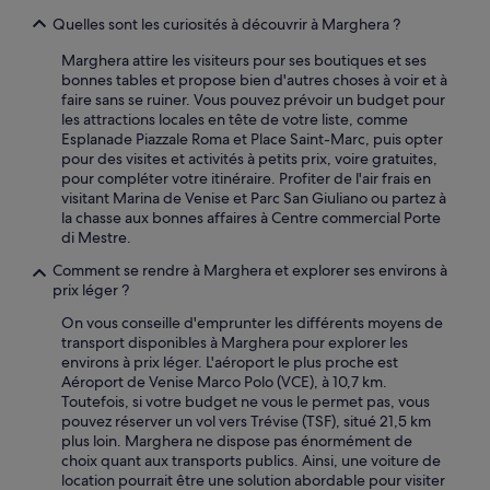
s
n
o
Quelles sont les curiosités à découvrir à Marghera ?
P
n
a
Marghera attire les visiteurs pour ses boutiques et ses
t
r
bonnes tables et propose bien d'autres choses à voir et à
b
k
faire sans se ruiner. Vous pouvez prévoir un budget pour
i
i
les attractions locales en tête de votre liste, comme
e
n
Esplanade Piazzale Roma et Place Saint-Marc, puis opter
n
g
pour des visites et activités à petits prix, voire gratuites,
e
i
pour compléter votre itinéraire. Profiter de l'air frais en
t
n
visitant Marina de Venise et Parc San Giuliano ou partez à
a
c
la chasse aux bonnes affaires à Centre commercial Porte
s
l
di Mestre.
s
u
e
Comment se rendre à Marghera et explorer ses environs à
s
z
prix léger ?
d
d
a
e
On vous conseille d'emprunter les différents moyens de
n
c
transport disponibles à Marghera pour explorer les
s
h
environs à prix léger. L'aéroport le plus proche est
l
a
Aéroport de Venise Marco Polo (VCE), à 10,7 km.
a
i
Toutefois, si votre budget ne vous le permet pas, vous
r
s
pouvez réserver un vol vers Trévise (TSF), situé 21,5 km
é
e
plus loin. Marghera ne dispose pas énormément de
s
s
choix quant aux transports publics. Ainsi, une voiture de
e
l
location pourrait être une solution abordable pour visiter