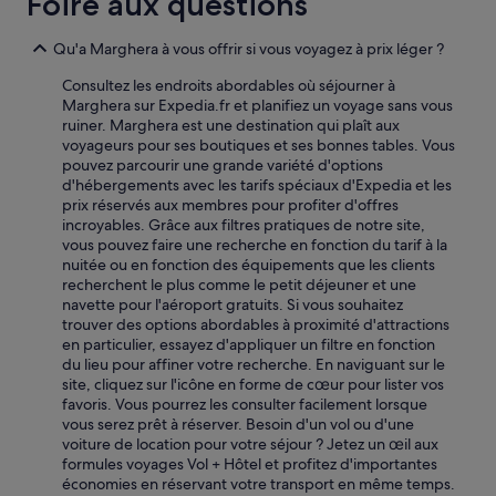
Foire aux questions
e
u
s
r
t
Qu'a Marghera à vous offrir si vous voyagez à prix léger ?
a
t
l
r
Consultez les endroits abordables où séjourner à
l
è
Marghera sur Expedia.fr et planifiez un voyage sans vous
e
s
ruiner. Marghera est une destination qui plaît aux
r
p
voyageurs pour ses boutiques et ses bonnes tables. Vous
à
r
pouvez parcourir une grande variété d'options
v
o
d'hébergements avec les tarifs spéciaux d'Expedia et les
e
p
prix réservés aux membres pour profiter d'offres
n
r
incroyables. Grâce aux filtres pratiques de notre site,
i
e
vous pouvez faire une recherche en fonction du tarif à la
s
,
nuitée ou en fonction des équipements que les clients
e
l
recherchent le plus comme le petit déjeuner et une
,
e
navette pour l'aéroport gratuits. Si vous souhaitez
1
s
trouver des options abordables à proximité d'attractions
0
p
en particulier, essayez d'appliquer un filtre en fonction
m
i
du lieu pour affiner votre recherche. En naviguant sur le
n
s
site, cliquez sur l'icône en forme de cœur pour lister vos
e
c
favoris. Vous pourrez les consulter facilement lorsque
n
i
vous serez prêt à réserver. Besoin d'un vol ou d'une
t
n
voiture de location pour votre séjour ? Jetez un œil aux
r
e
formules voyages Vol + Hôtel et profitez d'importantes
a
s
économies en réservant votre transport en même temps.
i