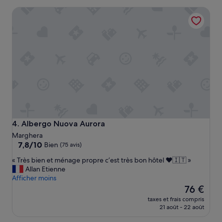
e
de
e
Albergo Nuova Aurora
s
56 €
.
s
L
y
e
m
t
p
a
a
r
t
i
h
f
i
é
q
t
u
a
e
i
,
t
Albergo Nuova Aurora
4. Albergo Nuova Aurora
c
v
Marghera
o
r
7.8
7,8/10
Bien
(75 avis)
n
a
sur
s
i
«
« Très bien et ménage propre c’est très bon hôtel ❤️🇮🇹 »
10,
e
m
T
Allan Etienne
Bien,
i
e
r
Afficher moins
(75 avis)
l
n
è
Le
76 €
s
t
s
nouveau
taxes et frais compris
d
r
b
prix
21 août - 22 août
e
a
i
est
r
i