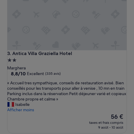
d
a
n
s
u
n
m
o
b
i
Antica Villa Graziella Hotel
3. Antica Villa Graziella Hotel
l
Hébergement
h
2.0 étoiles
Marghera
o
8.8
8,8/10
m
Excellent
(335 avis)
sur
e
«
« Accueil tres sympathique, conseils de restauration avisé. Bien
10,
s
A
conseillés pour les transports pour aller à venise , 10 mn en train
Excellent,
a
c
Parking inclus dans la réservation Petit déjeuner varié et copieux
(335 avis)
n
c
Chambre propre et calme »
s
u
Isabelle
c
e
Afficher moins
u
i
Le
56 €
i
l
nouveau
s
taxes et frais compris
t
prix
i
9 août - 10 août
r
est
n