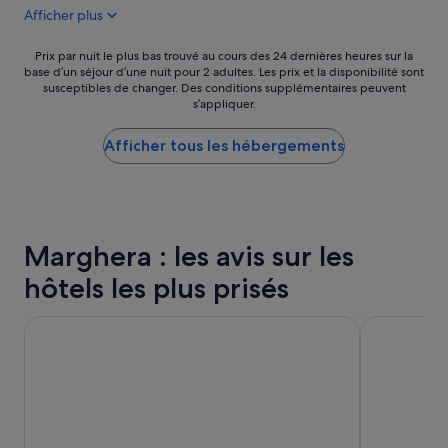
e
de
e
Afficher plus
s
n
76 €
s
o
e
t
n
t
Prix
Prix par nuit le plus bas trouvé au cours des 24 dernières heures sur la
a
n
m
base d’un séjour d’une nuit pour 2 adultes. Les prix et la disponibilité sont
par
u
a
susceptibles de changer. Des conditions supplémentaires peuvent
é
nuit
r
s’appliquer.
b
n
le
a
l
a
plus
t
e
g
Afficher tous les hébergements
bas
i
,
e
trouvé
o
l
p
au
n
e
r
cours
a
m
o
des
v
o
p
24 dernières
i
Marghera : les avis sur les
b
r
heures
s
i
e
sur
é
hôtels les plus prisés
l
c
la
.
h
’
base
B
o
e
Hu Venezia Camping in Town
Hotel Caval
d’un
i
m
s
séjour
e
e
t
d’une
n
p
t
nuit
c
r
r
pour
o
o
è
2 adultes.
n
p
s
Les
s