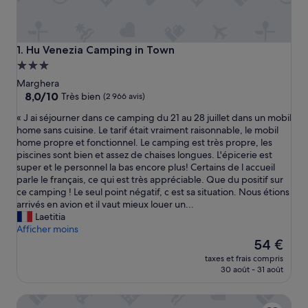
Hu Venezia Camping in Town
1. Hu Venezia Camping in Town
Hébergement
3.0 étoiles
Marghera
8.0
8,0/10
Très bien
(2 966 avis)
sur
«
« J ai séjourner dans ce camping du 21 au 28 juillet dans un mobil
10,
J
home sans cuisine. Le tarif était vraiment raisonnable, le mobil
Très
a
home propre et fonctionnel. Le camping est très propre, les
bien,
i
piscines sont bien et assez de chaises longues. L'épicerie est
(2 966 avis)
s
super et le personnel la bas encore plus! Certains de l accueil
é
parle le français, ce qui est très appréciable. Que du positif sur
j
ce camping ! Le seul point négatif, c est sa situation. Nous étions
o
arrivés en avion et il vaut mieux louer un...
u
Laetitia
r
Afficher moins
n
Le
54 €
e
nouveau
taxes et frais compris
r
prix
30 août - 31 août
d
est
a
de
Hotel Amba Alagi
n
54 €