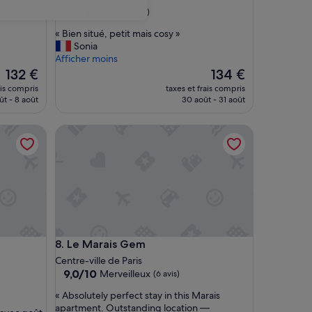
7.4
7,4/10
Bien
(9 avis)
sur
«
« Bien situé, petit mais cosy »
10,
B
Sonia
Bien,
i
Afficher moins
(9 avis)
e
Le
Le
132 €
134 €
n
nouveau
nouveau
ais compris
taxes et frais compris
s
prix
prix
ût - 8 août
30 août - 31 août
i
est
est
t
de
de
Le Marais Gem
u
132 €
134 €
é
,
p
e
t
i
t
m
Le Marais Gem
8. Le Marais Gem
a
i
Centre-ville de Paris
s
9.0
9,0/10
Merveilleux
(6 avis)
c
sur
«
« Absolutely perfect stay in this Marais
o
10,
A
apartment. Outstanding location —
s
Merveilleux,