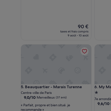
Le
90 €
nouveau
taxes et frais compris
prix
9 août - 10 août
est
de
Beauquartier - Marais Turenne
My Maison
90 €
Beauquartier - Marais Turenne
My Maison
5. Beauquartier - Marais Turenne
6. My Mai
Héberge
Centre-ville de Paris
9.0
9,0/10
Merveilleux
(37 avis)
1.0 étoile
7e arrond
sur
9.6
9,6/10
«
« Parfait, propre et bien situé. je
10,
sur
P
recommande »
Merveilleux,