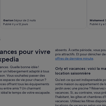
n
i
c
k
e
Gaston
Séjour de 2 nuits
Mohamed
S
l
Publié il y a 12 jours
Publié il y a
.
L
i
s
t
e
r
cances pour vivre
absents. À cette période, vous po
i
prix attractifs. Et pour dénicher 
e
xpedia
offres de dernière minute
.
t
r
cances. Quelle bonne idée !
Orly et vacances : voici la m
è
uver un hébergement adapté à tous
location saisonnière
s
ison. Vous souhaitez passer des
c
es espaces de vie pour chacun ?
Qu’est-ce qui est indispensable pou
o
nces offrant tous les équipements
votre maison ou appartement de lo
n
ou entre amis ? Un charmant
jardin avec une piscine ? Réserve
f
idéal le temps de votre escapade.
vacances. Si, au contraire, vous p
o
l’habitant, les gîtes et chambres 
r
vacances. Utilisez les filtres disp
t
locations de vacances selon vos im