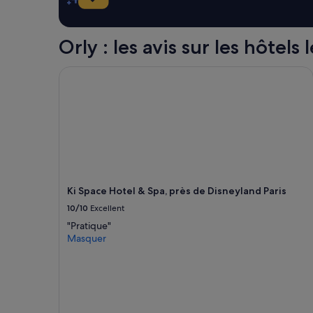
conditions
supplémentaires
peuvent
Orly : les avis sur les hôtels 
s’appliquer.
Ki Space Hotel & Spa, près de Disneyland Paris
Ki Space Hotel & Spa, près de Disneyland Paris
10/10
Excellent
"Pratique"
Masquer