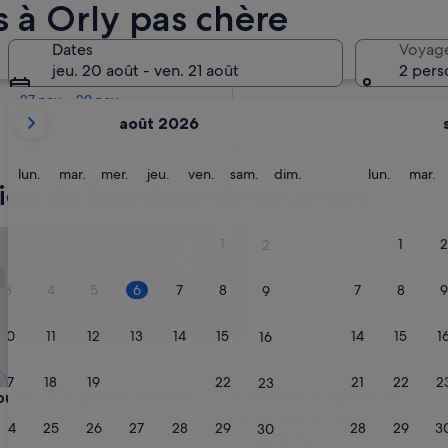
 à Orly pas chère
Dans deux mois
Dates
Voyag
2 oct. - 4 oct.
jeu. 20 août - ven. 21 août
2 pers
Dans quatre mois
27 nov. - 29 nov.
Les
août 2026
mois
affichés
sont
lundi
mardi
mercredi
jeudi
vendredi
samedi
dimanche
lundi
m
lun.
mar.
mer.
jeu.
ven.
sam.
dim.
lun.
mar.
tion de locations de vacances
August
2026
et
h - Aux portes de Paris
Les Patios du Marais
1
1
2
2
September
2026.
3
4
5
6
7
8
7
8
9
9
10
11
12
13
14
15
14
15
1
16
17
18
19
20
21
22
21
22
2
23
h - Aux portes de Paris
Les Patios du Marais
ouch - Aux portes de Paris
3. Les Patios du Marais
Centre-ville de Paris
24
25
26
27
28
29
28
29
3
30
7.8
7,8/10
Bien
(2 165 avis)