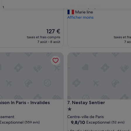
sur
«
« Chambre propre »
31
10,
C
Marie line
Bien,
h
Afficher moins
(2 165 avis)
a
m
Le
127 €
b
nouveau
taxes et frais compris
taxes et fr
r
prix
7 août - 8 août
7 ao
e
est
p
de
r
 In Paris - Invalides
Nestay Sentier
127 €
o
p
r
e
»
 In Paris - Invalides
Nestay Sentier
son In Paris - Invalides
7. Nestay Sentier
ment
Hébergement
1.0 étoile
issement
Centre-ville de Paris
9.8
9,8/10
Exceptionnel
Exceptionnel
(559 avis)
(52 avis)
sur
«