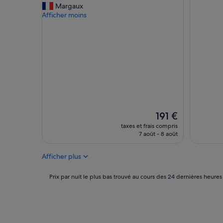
10,
a
Margaux
(37 avis)
Exceptio
r
Afficher moins
(559 avis
f
a
i
t
,
p
r
o
p
r
e
Le
191 €
e
nouveau
taxes et frais compris
t
prix
7 août - 8 août
b
est
i
de
Afficher plus
e
191 €
n
s
Prix
Prix par nuit le plus bas trouvé au cours des 24 dernières heures
i
par
t
nuit
u
le
é
plus
.
bas