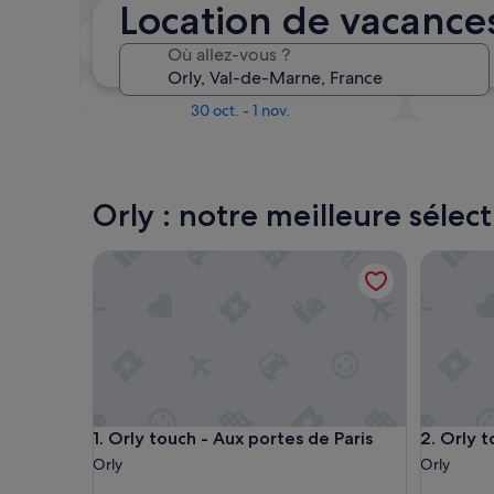
Location de vacances
Dans deux semaines
Où allez-vous ?
21 août - 23 août
Dans trois mois
30 oct. - 1 nov.
Orly : notre meilleure sélec
Orly touch - Aux portes de Paris
Orly touc
Orly touch - Aux portes de Paris
Orly touc
1. Orly touch - Aux portes de Paris
2. Orly t
Orly
Orly