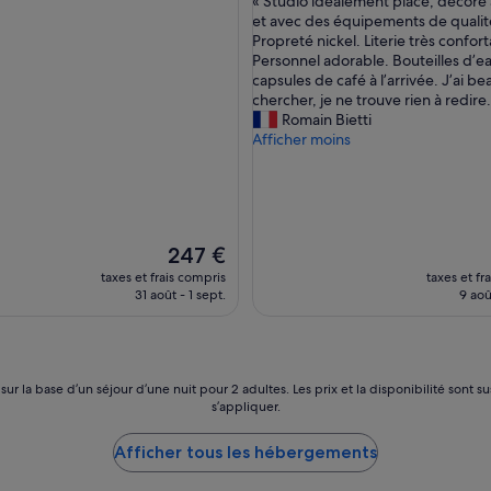
« Studio idéalement placé, décoré
10,
S
et avec des équipements de qualit
nnel,
Exceptionnel,
t
Propreté nickel. Literie très confort
)
(52 avis)
u
Personnel adorable. Bouteilles d’e
d
capsules de café à l’arrivée. J’ai be
i
chercher, je ne trouve rien à redire.
o
Romain Bietti
i
Afficher moins
d
é
a
l
e
Le
247 €
m
nouveau
e
taxes et frais compris
taxes et fr
prix
31 août - 1 sept.
n
9 aoû
est
t
de
p
247 €
l
a
 sur la base d’un séjour d’une nuit pour 2 adultes. Les prix et la disponibilité so
c
s’appliquer.
é
,
Afficher tous les hébergements
d
é