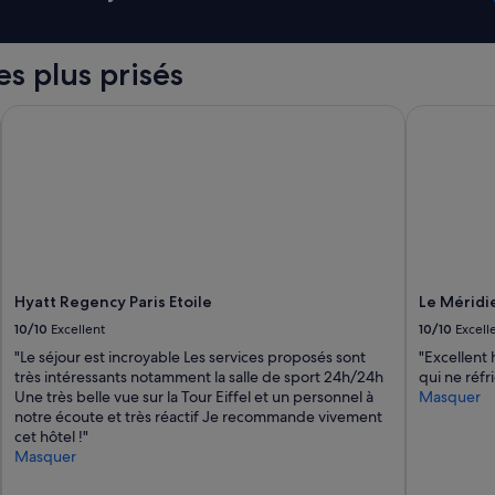
p
e
m
e
les plus prisés
n
t
Hyatt Regency Paris Etoile
Le Méridie
s
d
e
q
u
a
l
i
t
Hyatt Regency Paris Etoile
Le Méridi
é
.
10/10
Excellent
10/10
Excell
P
"Le séjour est incroyable Les services proposés sont
"Excellent 
r
très intéressants notamment la salle de sport 24h/24h
qui ne réfr
o
Une très belle vue sur la Tour Eiffel et un personnel à
Masquer
p
notre écoute et très réactif Je recommande vivement
r
cet hôtel !"
e
Masquer
t
é