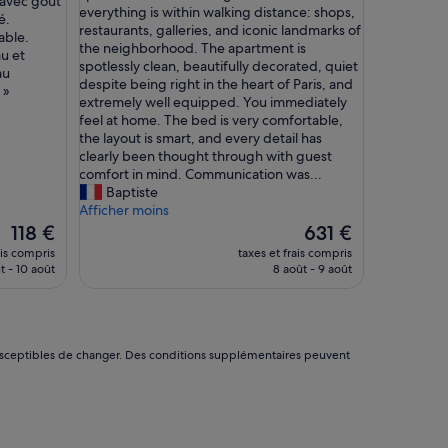
 avec goût
b
everything is within walking distance: shops,
y
(6 avis)
é.
s
restaurants, galleries, and iconic landmarks of
»
able.
o
the neighborhood. The apartment is
au et
l
spotlessly clean, beautifully decorated, quiet
au
u
despite being right in the heart of Paris, and
 »
t
extremely well equipped. You immediately
e
feel at home. The bed is very comfortable,
l
the layout is smart, and every detail has
y
clearly been thought through with guest
p
comfort in mind. Communication was...
e
Baptiste
r
Afficher moins
f
Le
Le
118 €
631 €
e
nouveau
nouveau
ais compris
taxes et frais compris
c
prix
prix
t - 10 août
8 août - 9 août
t
est
est
s
de
de
t
118 €
631 €
a
y
nt susceptibles de changer. Des conditions supplémentaires peuvent
i
n
t
h
i