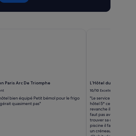
i
n
g
l
o
n Paris Arc De Triomphe
L’Hôtel du Collectionn
c
a
t
i
o
n
—
e
v
e
en Paris Arc De Triomphe
L’Hôtel du Collectionn
r
ent
10/10
Excellent
y
t
hôtel bien équipé Petit bémol pour le frigo
"Le service de chambre n’
h
igérait quasiment pas"
hôtel 5* ce n’est pas nor
i
revanche il y a énormém
n
faut pas avoir peur de 
g
trouver sa chambre. Et ah
i
piscine il faut payer 60
s
un créneau 😳. C’est un
w