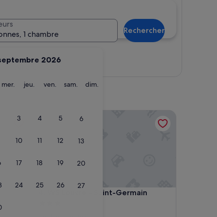
eurs
Rechercher
onnes, 1 chambre
septembre 2026
Afficher la carte
ardi
mercredi
jeudi
vendredi
samedi
dimanche
mer.
jeu.
ven.
sam.
dim.
WS Louvre - Saint-Germain
3
4
5
6
10
11
12
13
6
17
18
19
20
3
24
25
26
27
WS Louvre - Saint-Germain
4. WS Louvre - Saint-Germain
Hébergement
0
3.0 étoiles
Centre-ville de Paris