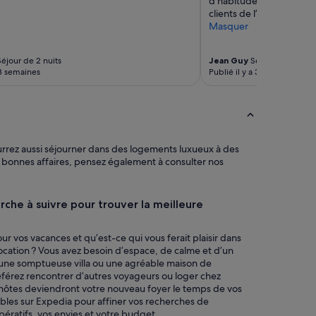
d’habitude l’accès à la p
i
clients de l’hôtel !!! No
t
Masquer
h
i
éjour de 2 nuits
Jean Guy
Séjour de 1 nuit
n
 3 semaines
Publié il y a 3 semaines
w
a
l
k
i
n
urrez aussi séjourner dans des logements luxueux à des
g
de bonnes affaires, pensez également à consulter nos
d
i
s
t
arche à suivre pour trouver la meilleure
a
n
r vos vacances et qu’est-ce qui vous ferait plaisir dans
c
cation ? Vous avez besoin d’espace, de calme et d’un
e
z une somptueuse villa ou une agréable maison de
:
référez rencontrer d’autres voyageurs ou loger chez
s
d’hôtes deviendront votre nouveau foyer le temps de vos
h
onibles sur Expedia pour affiner vos recherches de
o
pératifs, vos envies et votre budget.