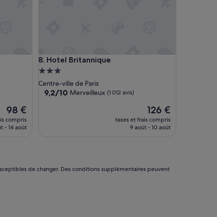
 Jardin.
Hotel Britannique
8. Hotel Britannique
Hébergement
3.0 étoiles
Centre-ville de Paris
9.2
9,2/10
Merveilleux
(1 012 avis)
sur
Le
Le
98 €
126 €
10,
nouveau
nouveau
Merveilleux,
ais compris
taxes et frais compris
prix
prix
(1 012 avis)
t - 14 août
9 août - 10 août
est
est
de
de
98 €
126 €
nt susceptibles de changer. Des conditions supplémentaires peuvent