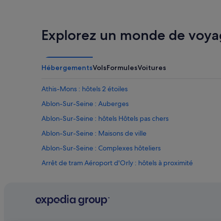
è
r
e
é
Explorez un monde de voya
t
a
i
t
Hébergements
Vols
Formules
Voitures
d
a
Athis-Mons : hôtels 2 étoiles
n
s
Ablon-Sur-Seine : Auberges
u
Ablon-Sur-Seine : hôtels Hôtels pas chers
n
é
Ablon-Sur-Seine : Maisons de ville
t
a
Ablon-Sur-Seine : Complexes hôteliers
t
Arrêt de tram Aéroport d'Orly : hôtels à proximité
d
e
Athis-Mons : hôtels Hôtels acceptant les animaux de com
s
a
Athis-Mons : hôtels Hôtels de plage
l
Athis-Mons : hôtels Séjours réservés aux adultes
e
t