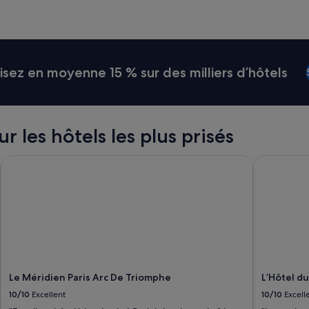
n
p
r
o
f
o
ez en moyenne 15 % sur des milliers d’hôtels
n
d
m
é
c
ur les hôtels les plus prisés
o
n
Le Méridien Paris Arc De Triomphe
L’Hôtel du 
t
e
n
t
e
m
e
n
t
c
Le Méridien Paris Arc De Triomphe
L’Hôtel du
o
10/10
Excellent
10/10
Excell
n