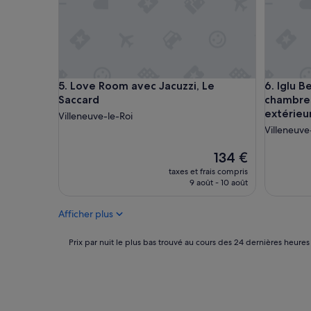
é
t
e
a
t
i
r
r
e
e
c
v
o
o
Love Room avec Jacuzzi, Le Saccard
Iglu Bel 
5. Love Room avec Jacuzzi, Le
6. Iglu Bel appartement, deux
m
m
Saccard
chambres
m
i
extérieur
a
r
Villeneuve-le-Roi
n
à
Villeneuve
d
6
e
h
Le
134 €
a
d
nouveau
taxes et frais compris
u
u
prix
9 août - 10 août
p
m
est
e
a
de
Afficher plus
r
t
134 €
s
i
o
n
Prix
Prix par nuit le plus bas trouvé au cours des 24 dernières heures
n
d
par
n
a
nuit
e
n
le
s
s
plus
a
l
bas