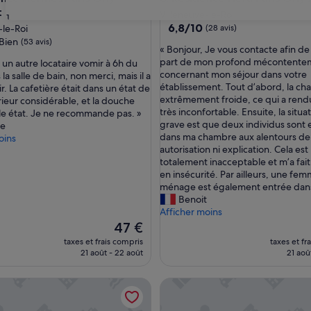
t
Villeneuve-le-Roi
31
6.8
6,8/10
-le-Roi
(28 avis)
sur
Bien
(53 avis)
«
« Bonjour, Je vous contacte afin de
10,
B
part de mon profond mécontente
 un autre locataire vomir à 6h du
(28 avis)
o
concernant mon séjour dans votre
la salle de bain, non merci, mais il a
n
établissement. Tout d’abord, la ch
bir. La cafetière était dans un état de
j
extrêmement froide, ce qui a rendu
rieur considérable, et la douche
o
très inconfortable. Ensuite, la situat
le état. Je ne recommande pas. »
u
grave est que deux individus sont 
ne
r
dans ma chambre aux alentours de 
oins
,
autorisation ni explication. Cela est
J
totalement inacceptable et m’a fait
e
en insécurité. Par ailleurs, une fe
v
ménage est également entrée dans
o
Benoit
u
Afficher moins
s
Le
47 €
c
nouveau
taxes et frais compris
taxes et fr
o
prix
21 août - 22 août
21 aoû
n
est
t
de
appartement, deux chambres confortables, Caméra extérieure.
Hôtel Korner Etoile
a
47 €
c