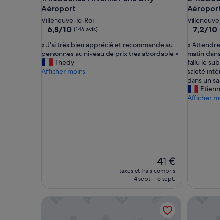
Aéroport
Aéropor
Villeneuve-le-Roi
Villeneuve
6.8
7.2
6,8/10
7,2/10
(146 avis)
sur
sur
«
«
« J'ai très bien apprécié et recommande au
« Attendre
10,
10,
J
A
personnes au niveau de prix tres abordable »
matin dans 
(146 avis)
Bien,
'
t
Thedy
fallu le su
(53 avis)
a
t
Afficher moins
saleté inté
i
e
dans un sa
t
n
Etien
r
d
Afficher m
è
r
s
e
b
u
i
n
e
a
n
u
a
Le
t
41 €
p
nouveau
r
taxes et frais compris
p
prix
e
4 sept. - 5 sept.
r
est
l
é
de
o
Love Room avec Jacuzzi, Le Saccard
Iglu Bel 
c
41 €
c
i
a