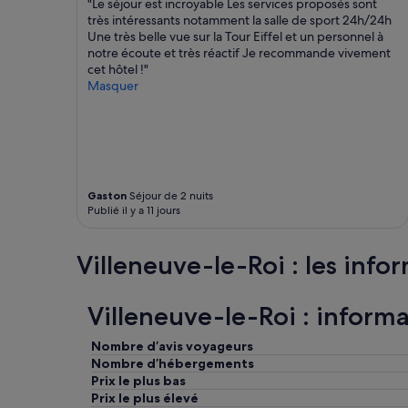
"Le séjour est incroyable Les services proposés sont
e
s
conditions
très intéressants notamment la salle de sport 24h/24h
»
i
supplémentaires
Une très belle vue sur la Tour Eiffel et un personnel à
l
peuvent
notre écoute et très réactif Je recommande vivement
a
s’appliquer.
cet hôtel !"
f
Masquer
a
l
l
u
l
e
s
Gaston
Séjour de 2 nuits
u
Publié il y a 11 jours
b
i
r
Villeneuve-le-Roi : les infor
.
L
a
Villeneuve-le-Roi : informa
c
a
Nombre d’avis voyageurs
f
Nombre d’hébergements
e
Prix le plus bas
t
Prix le plus élevé
i