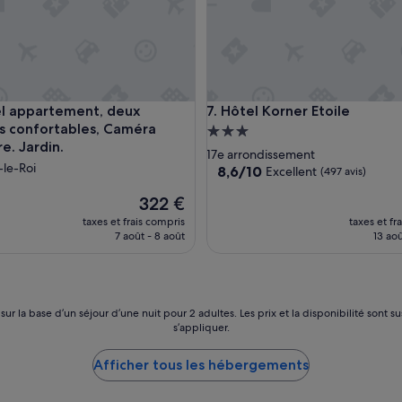
t
e
a
f
i
n
d
appartement, deux chambres confortables, Caméra extérieure.
Hôtel Korner Etoile
7. Hôtel Korner Etoile
e
 confortables, Caméra
v
Hébergement
o
e. Jardin.
3.0 étoiles
17e arrondissement
u
-le-Roi
8.6
8,6/10
Excellent
(497 avis)
s
sur
f
Le
322 €
10,
a
nouveau
Excellent,
taxes et frais compris
taxes et fr
i
prix
(497 avis)
7 août - 8 août
13 aoû
r
est
e
de
p
322 €
a
r
 sur la base d’un séjour d’une nuit pour 2 adultes. Les prix et la disponibilité so
t
s’appliquer.
d
e
Afficher tous les hébergements
m
o