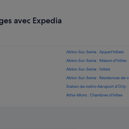
é
t
a
b
ges avec Expedia
l
i
s
s
e
m
Ablon-Sur-Seine : Appart’hôtels
e
n
Ablon-Sur-Seine : Maison d’hôtes
t
Ablon-Sur-Seine : hôtels
.
T
Ablon-Sur-Seine : Résidences de 
o
u
Station de métro Aéroport d’Orly : 
t
Athis-Mons : Chambres d’hôtes
d
’
pagnie
Athis-Mons : hôtels Hôtels avec pa
a
b
Athis-Mons : hôtels Hôtels pas che
o
Athis-Mons : hôtels
r
d