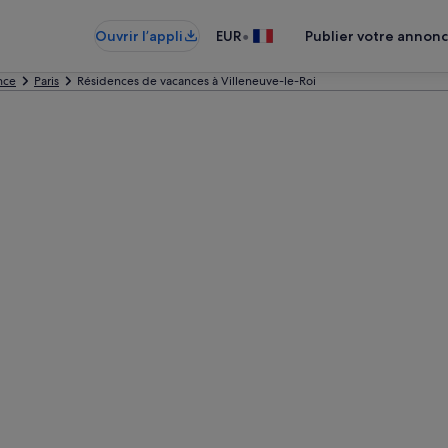
•
Ouvrir l’appli
EUR
Publier votre annon
nce
Paris
Résidences de vacances à Villeneuve-le-Roi