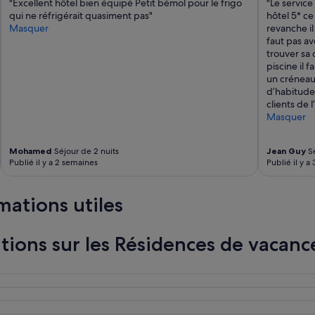
"Excellent hôtel bien équipé Petit bémol pour le frigo
"Le service
c
qui ne réfrigérait quasiment pas"
hôtel 5* ce
e
Masquer
revanche i
r
faut pas a
n
trouver sa 
a
piscine il 
n
un créneau
t
d’habitude 
m
clients de 
o
Masquer
n
s
é
Mohamed
Séjour de 2 nuits
Jean Guy
Sé
j
Publié il y a 2 semaines
Publié il y a
o
u
r
mations utiles
d
a
n
tions sur les Résidences de vacanc
s
v
o
t
r
e