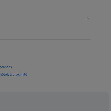
vacances
hôtels à proximité
rking
rs