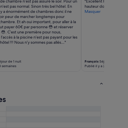
 de chambre n’est pas assuré le soir. Pour un
"Excellent hôtel, très b
 n’est pas normal. Sinon très bel hôtel. En
hauteur donnant sur la To
l y a énormément de chambres donc il ne
Masquer
voir peur de marcher longtemps pour
chambre. Et ah oui important, pour aller à la
faut payer 60€ par personne 😳 et réserver
 😳. C’est une première pour nous,
l’accès à la piscine n’est pas payant pour les
l’hôtel !!! Nous n’y sommes pas allés…"
jour de 1 nuit
François
Séjour de 3 nuits
 3 semaines
Publié il y a 2 mois
es