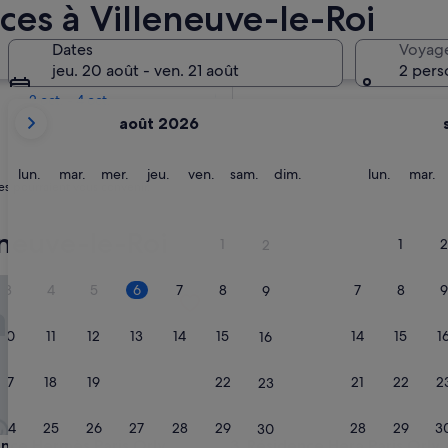
ces à Villeneuve-le-Roi
Dans deux semaines
Dates
Voyag
21 août - 23 août
jeu. 20 août - ven. 21 août
2 pers
Dans deux mois
2 oct. - 4 oct.
Les
août 2026
mois
affichés
sont
lundi
mardi
mercredi
jeudi
vendredi
samedi
dimanche
lundi
m
lun.
mar.
mer.
jeu.
ven.
sam.
dim.
lun.
mar.
es pourraient vous convenir.
August
2026
et
neuve-le-Roi
1
1
2
2
September
2026.
e Hermès Paris Orly Aéroport
Résidence Hera Paris Orly Aé
3
4
5
6
7
8
7
8
9
9
10
11
12
13
14
15
14
15
1
16
17
18
19
20
21
22
21
22
2
23
24
25
26
27
28
29
28
29
3
30
e Hermès Paris Orly Aéroport
Résidence Hera Paris Orly Aé
ence Hermès Paris Orly
3. Résidence Hera Paris Orly