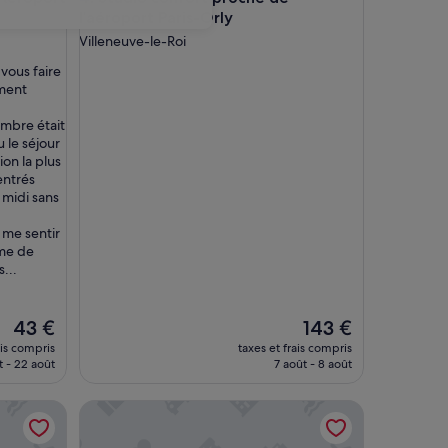
l’aéroport Paris-Orly
Villeneuve-le-Roi
 vous faire
ment
ambre était
 le séjour
ion la plus
entrés
midi sans
 me sentir
mme de
...
Le
Le
43 €
143 €
nouveau
nouveau
ais compris
taxes et frais compris
prix
prix
t - 22 août
7 août - 8 août
est
est
de
de
 Jardin.
Hotel Britannique
43 €
143 €