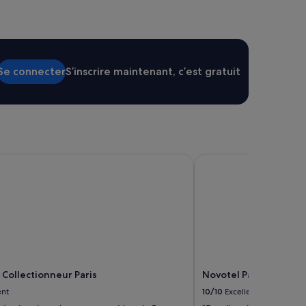
Se connecter
S’inscrire maintenant, c’est gratuit
Collectionneur Paris
Novotel Paris Centre T
 Collectionneur Paris
Novotel Paris Centre T
ent
10/10
Excellent