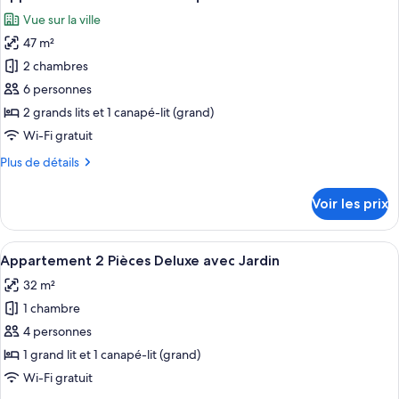
toutes
chambre
Vue sur la ville
Studio
les
Exécutif
47 m²
photos
pour
2 chambres
ce
6 personnes
type
2 grands lits et 1 canapé-lit (grand)
de
Wi-Fi gratuit
chambre :
Plus
Plus de détails
Appartement
de
3
détails
Voir les prix
Pièces
sur
le
Classique
type
Afficher
Un salon moderne avec un canapé marro
31
de
Appartement 2 Pièces Deluxe avec Jardin
toutes
chambre
32 m²
Appartement
les
3
1 chambre
photos
Pièces
pour
4 personnes
Classique
ce
1 grand lit et 1 canapé-lit (grand)
type
Wi-Fi gratuit
de