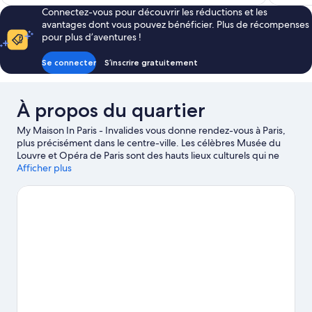
est
Connectez-vous pour découvrir les réductions et les
de
avantages dont vous pouvez bénéficier. Plus de récompenses
102 €
pour plus d’aventures !
Se connecter
S’inscrire gratuitement
À propos du quartier
My Maison In Paris - Invalides vous donne rendez-vous à Paris,
plus précisément dans le centre-ville. Les célèbres Musée du
Louvre et Opéra de Paris sont des hauts lieux culturels qui ne
vous laisseront pas sur votre faim. Et pour assouvir votre soif de
Afficher plus
shopping, dirigez-vous vers les tout aussi emblématiques Rue
Cler et Champs-Élysées. Consultez l'affiche de l'emblématique
Stade Roland-Garros et prévoyez du temps pour passer par
l'agréable Jardin du Luxembourg, attraction prisée des
environs.
Consultez notre guide de voyage sur Paris
Afficher plus d’appart’hôtels à Paris