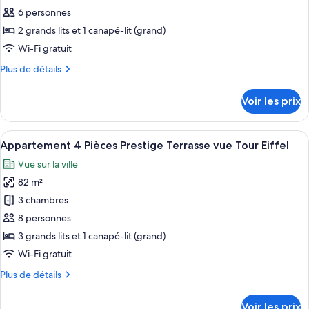
ce
avec
6 personnes
Jardin
type
2 grands lits et 1 canapé-lit (grand)
de
Wi-Fi gratuit
chambre :
Plus
Plus de détails
Appartement
de
3
détails
Voir les prix
Pièces
sur
le
Supérieur
type
Afficher
Un salon moderne avec un canapé, une 
30
de
Appartement 4 Pièces Prestige Terrasse vue Tour Eiffel
toutes
chambre
Vue sur la ville
Appartement
les
3
82 m²
photos
Pièces
pour
3 chambres
Supérieur
ce
8 personnes
type
3 grands lits et 1 canapé-lit (grand)
de
Wi-Fi gratuit
chambre :
Plus
Plus de détails
Appartement
de
4
détails
Voir les prix