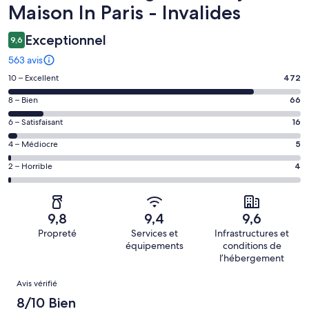
Maison In Paris - Invalides
Exceptionnel
9,6
563 avis
Note
10 – Excellent
472
des
Note
8 – Bien
66
voyageurs
des
de 10
Note
6 – Satisfaisant
16
voyageurs
(Excellent),
des
de 8
Note
4 – Médiocre
5
d’après 472 avis
voyageurs
(Bien),
des
sur 563.
de 6
Note
2 – Horrible
4
d’après 66 avis
voyageurs
(Satisfaisant),
des
sur 563.
de 4
d’après 16 avis
voyageurs
(Médiocre),
sur 563.
de 2
d’après 5 avis
9,8
9,4
9,6
(Horrible),
sur 563.
Propreté
Services et
Infrastructures et
d’après 4 avis
équipements
conditions de
sur 563.
l’hébergement
Avis
Avis vérifié
8/10 Bien