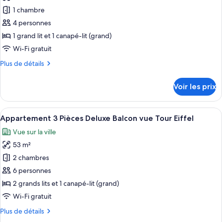
les
2
1 chambre
photos
Pièces
pour
4 personnes
Supérieur
ce
1 grand lit et 1 canapé-lit (grand)
type
Wi-Fi gratuit
de
Plus
Plus de détails
chambre :
de
Appartement
détails
Voir les prix
sur
2
le
Pièces
type
Afficher
Un salon moderne comprenant un canapé
Deluxe
17
de
Appartement 3 Pièces Deluxe Balcon vue Tour Eiffel
toutes
Vue
chambre
Vue sur la ville
Appartement
les
Jardin
2
53 m²
photos
Pièces
pour
2 chambres
Deluxe
ce
Vue
6 personnes
Jardin
type
2 grands lits et 1 canapé-lit (grand)
de
Wi-Fi gratuit
chambre :
Plus
Plus de détails
Appartement
de