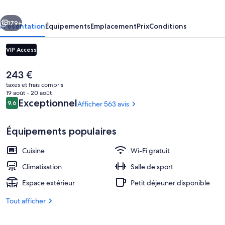
Paris
cédent
Suivant
-
179+
Présentation
Équipements
Emplacement
Prix
Conditions
Invalides
VIP Access
Le
243 €
prix
taxes et frais compris
actuel
19 août - 20 août
est
Avis
Exceptionnel
9,6
Afficher 563 avis
9,6 sur 10
de
voyageurs
243 €.
Équipements populaires
Terrasse sur le toit
Cuisine
Wi-Fi gratuit
Climatisation
Salle de sport
Espace extérieur
Petit déjeuner disponible
Tout afficher