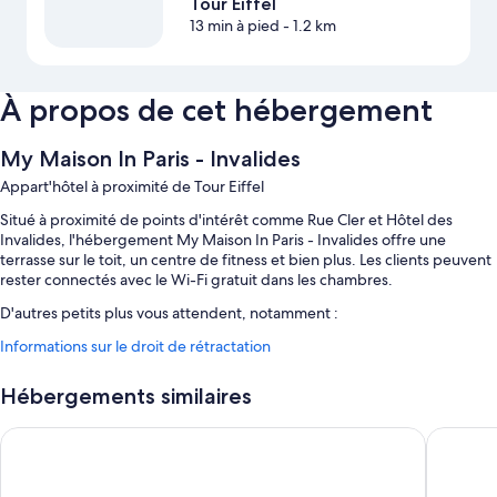
Tour Eiffel
13 min à pied
- 1.2 km
À propos de cet hébergement
My Maison In Paris - Invalides
Appart'hôtel à proximité de Tour Eiffel
Situé à proximité de points d'intérêt comme Rue Cler et Hôtel des
Invalides, l'hébergement My Maison In Paris - Invalides offre une
terrasse sur le toit, un centre de fitness et bien plus. Les clients peuvent
rester connectés avec le Wi-Fi gratuit dans les chambres.
D'autres petits plus vous attendent, notamment :
Informations sur le droit de rétractation
Petit déjeuner continental (en supplément), ascenseur et
hébergement non-fumeurs
Hébergements similaires
Une consigne à bagages et service de conciergerie
Les avis voyageurs sont particulièrement élogieux concernant le
Grand Hotel Leveque
Citadine
personnel aux petits soins et l'emplacement
Caractéristiques des chambres