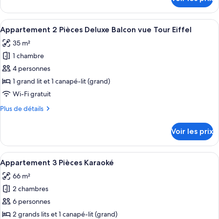
Pièces
sur
le
Prestige
type
Afficher
Un salon moderne avec un canapé, une 
Terrasse
24
de
Appartement 2 Pièces Deluxe Balcon vue Tour Eiffel
toutes
vue
chambre
35 m²
Appartement
les
Tour
4
1 chambre
photos
Eiffel
Pièces
pour
4 personnes
Prestige
ce
Terrasse
1 grand lit et 1 canapé-lit (grand)
vue
type
Wi-Fi gratuit
Tour
de
Eiffel
Plus
Plus de détails
chambre :
de
Appartement
détails
Voir les prix
sur
2
le
Pièces
type
Afficher
Un salon moderne avec un canapé noir,
Deluxe
13
de
Appartement 3 Pièces Karaoké
toutes
Balcon
chambre
66 m²
Appartement
les
vue
2
2 chambres
photos
Tour
Pièces
pour
6 personnes
Eiffel
Deluxe
ce
Balcon
2 grands lits et 1 canapé-lit (grand)