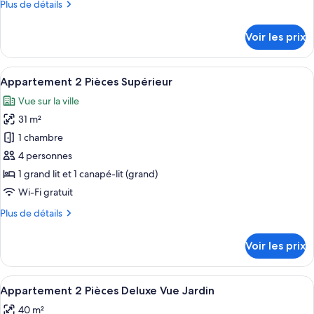
Plus
Plus de détails
chambre :
de
Appartement
détails
Voir les prix
sur
2
le
Pièces
type
Afficher
Un salon moderne comprenant un canapé
Deluxe
14
de
Appartement 2 Pièces Supérieur
toutes
avec
chambre
Vue sur la ville
Appartement
les
Jardin
2
31 m²
photos
Pièces
pour
1 chambre
Deluxe
ce
avec
4 personnes
Jardin
type
1 grand lit et 1 canapé-lit (grand)
de
Wi-Fi gratuit
chambre :
Plus
Plus de détails
Appartement
de
2
détails
Voir les prix
Pièces
sur
le
Supérieur
type
Afficher
Un salon moderne avec un canapé bleu, 
18
de
Appartement 2 Pièces Deluxe Vue Jardin
toutes
chambre
40 m²
Appartement