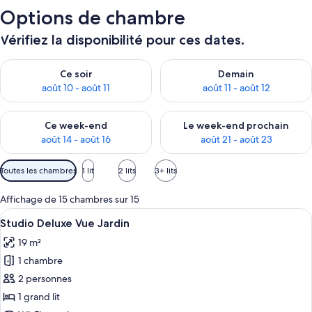
Options de chambre
Vérifiez la disponibilité pour ces dates.
Vérifier la disponibilité pour ce soir août 10 - août 11
Vérifier la disponibilité pour 
Ce soir
Demain
août 10 - août 11
août 11 - août 12
Vérifier la disponibilité pour ce week-end août 14 - août 16
Vérifier la disponibilité pour
Ce week-end
Le week-end prochain
août 14 - août 16
août 21 - août 23
Filtres
Toutes les chambres
1 lit
2 lits
3+ lits
disponibles
pour
Affichage de 15 chambres sur 15
les
Afficher
Une chambre d’hôtel comprenant un lit
12
Studio Deluxe Vue Jardin
chambres
toutes
19 m²
les
1 chambre
photos
pour
2 personnes
ce
1 grand lit
type