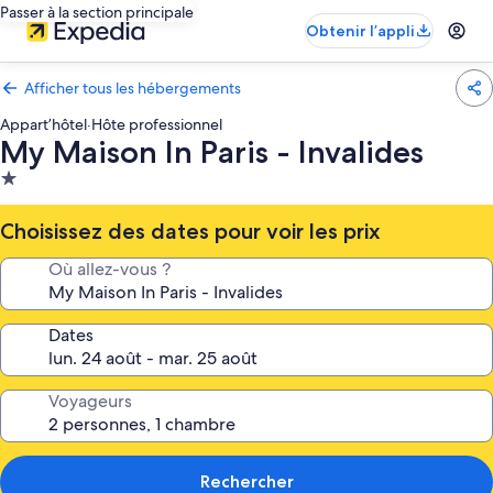
Passer à la section principale
Obtenir l’appli
Afficher tous les hébergements
Appart’hôtel
·
Hôte professionnel
My Maison In Paris - Invalides
Hébergement
1.0 étoile
Choisissez des dates pour voir les prix
Où allez-vous ?
Dates
Voyageurs
Rechercher