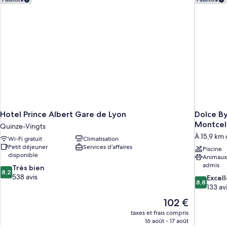
With
One-
Balcony
Bedroom
Apartment
And
With
Eiffel
Balcony
Tower
And
Eiffel
View
Tower
View
Hotel Prince Albert Gare de Lyon
Dolce B
Montcel
Quinze-Vingts
À 15,9 km d
Wi-Fi gratuit
Climatisation
Petit déjeuner
Services d’affaires
Piscine
disponible
Animaux
admis
8.2
Très bien
8,2
sur
538 avis
8.8
Excel
8,8
10,
sur
133 av
Très
10,
Le
102 €
bien,
Excellent,
nouveau
538 avis
taxes et frais compris
133 avis
prix
16 août - 17 août