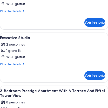
vue
type
Wi-Fi gratuit
Tour
de
Eiffel
Plus
Plus de détails
chambre :
de
Appartement
détails
Voir les prix
sur
3
le
Pièces
type
Afficher
Une chambre d’hôtel avec un lit, une t
Karaoké
8
de
Executive Studio
toutes
chambre
2 personnes
Appartement
les
3
1 grand lit
photos
Pièces
pour
Wi-Fi gratuit
Karaoké
ce
Plus
Plus de détails
type
de
détails
de
Voir les prix
sur
chambre :
le
Executive
type
Afficher
Une chambre d’hôtel avec un lit, un bu
23
Studio
de
3-Bedroom Prestige Apartment With A Terrace And Eiffel
toutes
chambre
Tower View
Executive
les
8 personnes
Studio
photos