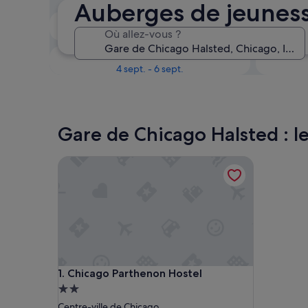
Auberges de jeuness
Le week-end prochain
Où allez-vous ?
14 août - 16 août
Dans un mois
4 sept. - 6 sept.
Gare de Chicago Halsted : l
Chicago Parthenon Hostel
Chicago Parthenon Hostel
1. Chicago Parthenon Hostel
Hébergement
2.0 étoiles
Centre-ville de Chicago