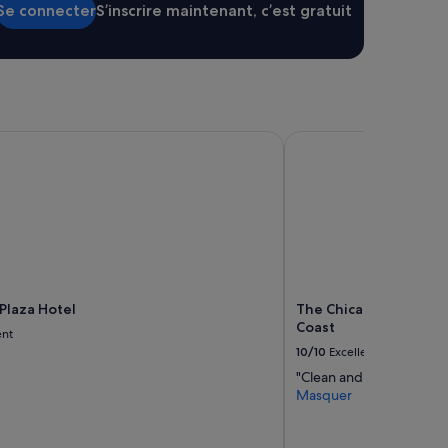
Se connecter
S’inscrire maintenant, c’est gratuit
laza Hotel
The Chicago Hotel Co
Plaza Hotel
The Chicago Hotel Co
Coast
ent
10/10
Excellent
"Clean and amazing locat
Masquer