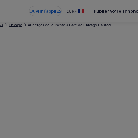
•
Ouvrir l’appli
EUR
Publier votre annon
ois
Chicago
Auberges de jeunesse à Gare de Chicago Halsted