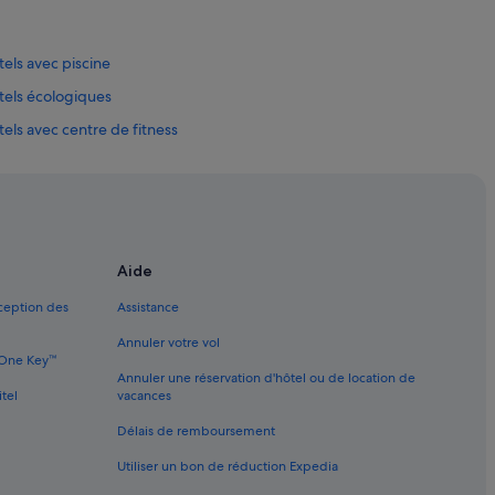
tels avec piscine
ôtels écologiques
tels avec centre de fitness
tels pas chers
Aide
xception des
Assistance
Annuler votre vol
e
e One Key™
Annuler une réservation d'hôtel ou de location de
itel
vacances
Délais de remboursement
Utiliser un bon de réduction Expedia
ux adultes