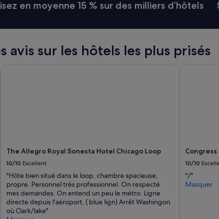
ez en moyenne 15 % sur des milliers d’hôtels
 avis sur les hôtels les plus prisés
The Allegro Royal Sonesta Hotel Chicago Loop
Congress P
The Allegro Royal Sonesta Hotel Chicago Loop
Congress 
10/10
Excellent
10/10
Excell
"Hôte bien situé dans le loop, chambre spacieuse,
"/"
propre. Personnel très professionnel. On respecté
Masquer
mes demandes. On entend un peu le métro. Ligne
directe depuis l'aéroport, ( blue lign) Arrêt Washingon
où Clark/lake"