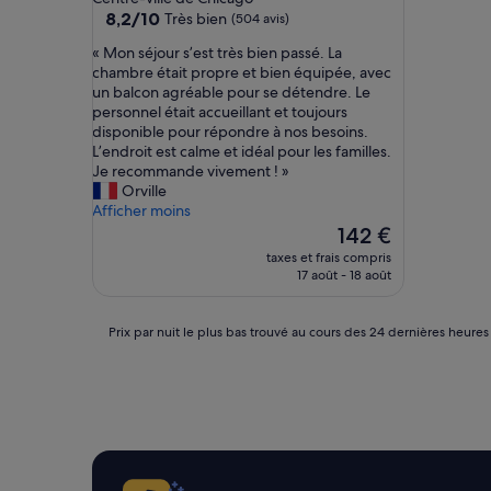
8.2
8,2/10
Très bien
(504 avis)
sur
«
« Mon séjour s’est très bien passé. La
10,
M
chambre était propre et bien équipée, avec
Très
o
un balcon agréable pour se détendre. Le
bien,
n
personnel était accueillant et toujours
(504 avis)
s
disponible pour répondre à nos besoins.
é
L’endroit est calme et idéal pour les familles.
j
Je recommande vivement ! »
o
Orville
u
Afficher moins
r
Le
142 €
s
nouveau
taxes et frais compris
’
prix
17 août - 18 août
e
est
s
de
t
142 €
Prix
Prix par nuit le plus bas trouvé au cours des 24 dernières heures
t
par
r
nuit
è
le
s
plus
b
bas
i
trouvé
e
au
n
cours