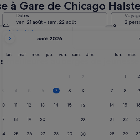
e à Gare de Chicago Halst
Dans deux semaines
Dates
Voyag
21 août - 23 août
ven. 21 août - sam. 22 août
2 pers
Dans deux mois
2 oct. - 4 oct.
Les
août 2026
mois
affichés
sont
lundi
mardi
mercredi
jeudi
vendredi
samedi
dimanche
lundi
m
lun.
mar.
mer.
jeu.
ven.
sam.
dim.
lun.
mar.
es meilleures auberges de jeunesse
August
2026
et
1
1
2
2
September
2026.
3
4
5
6
7
8
7
8
9
9
10
11
12
13
14
15
14
15
1
16
17
18
19
20
21
22
21
22
2
23
24
25
26
27
28
29
28
29
3
30