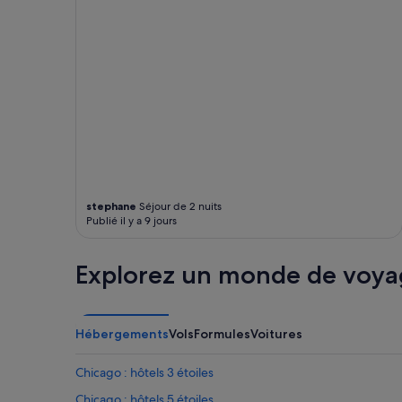
peuvent
e
s’appliquer.
e
t
b
i
e
n
é
q
u
i
p
stephane
Séjour de 2 nuits
é
Publié il y a 9 jours
e
,
a
Explorez un monde de voya
v
e
c
u
Hébergements
Vols
Formules
Voitures
n
b
a
Chicago : hôtels 3 étoiles
l
Chicago : hôtels 5 étoiles
c