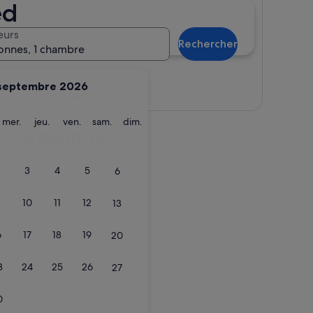
ed
eurs
Rechercher
onnes, 1 chambre
septembre 2026
Afficher la carte
ardi
mercredi
jeudi
vendredi
samedi
dimanche
mer.
jeu.
ven.
sam.
dim.
 à proximité
3
4
5
6
10
11
12
13
6
17
18
19
20
3
24
25
26
27
0