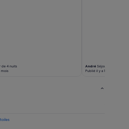
 de 4 nuits
André
Séjour de 2 nuits
1 mois
Publié il y a 1 mois
toiles