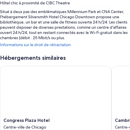
Hôtel chic à proximité de CIBC Theatre
Situé à deux pas des emblématiques Millennium Park et CNA Center,
l'hébergement Silversmith Hotel Chicago Downtown propose une
bibliothèque, un bar et une salle de fitness ouverte 24 h/24. Les clients
peuvent disposer de diverses prestations, comme un centre d'affaires
ouvert 24 h/24, tout en restant connectés avec le Wi-Fi gratuit dans les
chambres (débit : 25 Mbit/s ou plus.
Informations sur le droit de rétractation
Autres avantages :
Petit déjeuner préparé sur commande (en supplément), parking
Hébergements similaires
avec voiturier (en supplément) et service de départ express
Congress Plaza Hotel
Cambria 
Service d'arrivée express, ascenseur et une consigne à bagages
Poste informatique, service d'organisation de mariages et
bagagiste/groom
Les avis voyageurs sont dithyrambiques concernant l'emplacement
central et le personnel aux petits soins
Caractéristiques des chambres
Les 144 chambres disposent d'atouts appréciables comme une literie de
qualité supérieure et un système de réglage de la climatisation, ainsi
Congress
Cambria
Congress Plaza Hotel
Cambri
que des services et équipements comme l'accès Wi-Fi à Internet gratuit
Plaza
Hotel
Centre-ville de Chicago
Centre-v
et un coffre-fort. Les avis voyageurs ne tarissent pas d'éloges
Hotel
Chicago