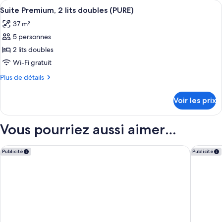
Afficher
Une chambre d’hôtel moderne avec un c
1
6
de
Suite Premium, 2 lits doubles (PURE)
toutes
chambre
lit
37 m²
Chambre
les
double
Deluxe,
5 personnes
photos
(Roll-
1
pour
2 lits doubles
In
lit
ce
double
Wi-Fi gratuit
Shower)
(Roll-
type
Plus
Plus de détails
In
de
de
Shower)
chambre :
détails
Voir les prix
sur
Suite
le
Premium,
type
Vous pourriez aussi aimer…
2
de
chambre
lits
Suite
The Westin Chicago Lombard
Hampton 
doubles
Publicité
Publicité
Premium,
(PURE)
2
lits
doubles
(PURE)