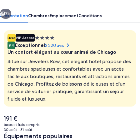
Downtown
cédent
Suivant
71+
Présentation
Chambres
Emplacement
Conditions
Hébergement
Luxe
VIP Access
4.0 étoiles
Exceptionnel
2 320 avis
9,4
Un confort élégant au cœur animé de Chicago
Situé sur Jewelers Row, cet élégant hôtel propose des
chambres spacieuses et confortables avec un accès
facile aux boutiques, restaurants et attractions animés
Hall
de Chicago. Profitez de boissons délicieuses et d'un
service de voiturier pratique, garantissant un séjour
fluide et luxueux.
Le
191 €
prix
taxes et frais compris
actuel
30 août - 31 août
est
Équipements populaires
de