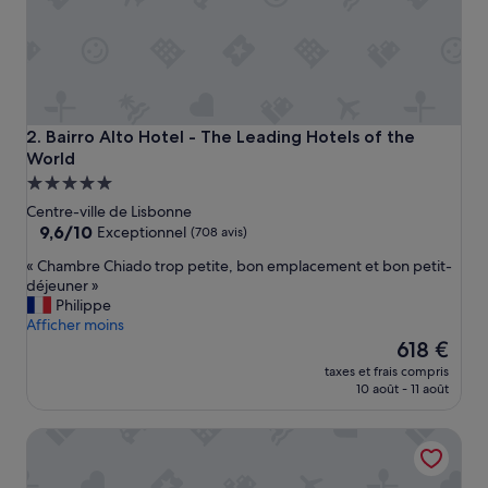
e
!
L
’
h
ô
t
Bairro Alto Hotel - The Leading Hotels of the World
2. Bairro Alto Hotel - The Leading Hotels of the
e
World
l
Hébergement
e
5.0 étoiles
s
Centre-ville de Lisbonne
t
9.6
9,6/10
Exceptionnel
(708 avis)
b
sur
«
e
« Chambre Chiado trop petite, bon emplacement et bon petit-
10,
C
a
déjeuner »
Exceptionnel,
h
u
Philippe
(708 avis)
a
,
Afficher moins
m
p
Le
618 €
b
r
nouveau
taxes et frais compris
r
o
prix
10 août - 11 août
e
p
est
C
r
de
FLORA Chiado Apartments
h
e
618 €
i
e
a
t