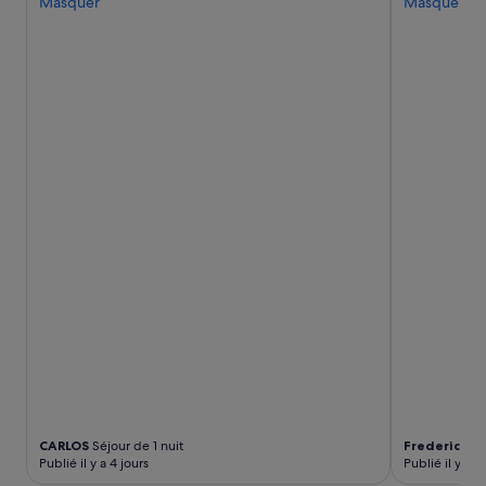
n
Masquer
Masquer
Des
t
conditions
i
supplémentaires
n
peuvent
c
s’appliquer.
r
o
y
a
b
l
e
s
!
»
CARLOS
Séjour de 1 nuit
Frederic
Séjo
Publié il y a 4 jours
Publié il y a 5