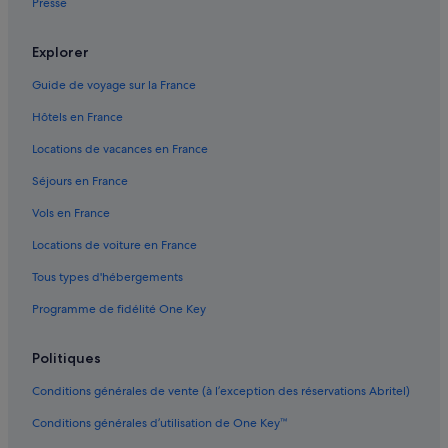
Presse
Baixa : hôtels Hôtels avec parking
Baixa : hôtels Hôtels avec spa
Explorer
Baixa : hôtels
Guide de voyage sur la France
Cathédrale de Lisbonne : hôtels à proximité
Hôtels en France
Chiado : hôtels Hôtels avec parking
Locations de vacances en France
Chiado : hôtels Hôtels avec suites
Séjours en France
Chiado : hôtels Hôtels d’affaires
Vols en France
Chiado : hôtels Hôtels historiques
Locations de voiture en France
Chiado : hôtels Hôtels pour faire du shopping
Tous types d'hébergements
Chiado : hôtels Hôtels tout compris
Programme de fidélité One Key
Chiado : hôtels Hôtels pas chers
Chiado : hôtels
Politiques
Couvent des Carmes : hôtels à proximité
Conditions générales de vente (à l’exception des réservations Abritel)
District de Lisbonne : Agrotourisme
Conditions générales d’utilisation de One Key™
District de Lisbonne : Appart’hôtels