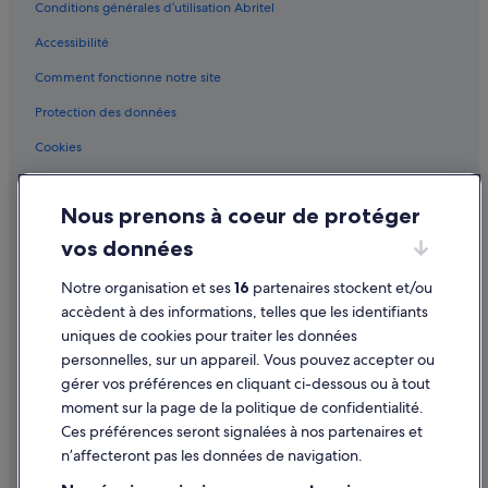
Conditions générales d’utilisation Abritel
District de Lisbonne : Auberges de jeunesse
Accessibilité
District de Lisbonne : Auberges
Comment fonctionne notre site
District de Lisbonne : Bateaux de croisière
District de Lisbonne : Chambres d’hôtes
Protection des données
District de Lisbonne : Châteaux
Cookies
District de Lisbonne : Maison d’hôtes
Conditions générales d'utilisation
District de Lisbonne : hôtels Hôtels acceptant les animaux de
Nous prenons à coeur de protéger
Mentions légales / Nous contacter
compagnie
vos données
Directives de contenu et signalement de contenus
District de Lisbonne : Hôtels capsule
Notre organisation et ses
16
partenaires stockent et/ou
District de Lisbonne : hôtels Hôtels avec climatisation
Aide
accèdent à des informations, telles que les identifiants
District de Lisbonne : hôtels Hôtels avec piscine
uniques de cookies pour traiter les données
Assistance
personnelles, sur un appareil. Vous pouvez accepter ou
District de Lisbonne : hôtels Hôtels dans un domaine viticole
Annuler votre vol
gérer vos préférences en cliquant ci-dessous ou à tout
District de Lisbonne : hôtels Hôtels écologiques
moment sur la page de la politique de confidentialité.
Annuler une réservation d'hôtel ou de location de vacances
District de Lisbonne : hôtels Hôtels historiques
Ces préférences seront signalées à nos partenaires et
Délais de remboursement
n’affecteront pas les données de navigation.
District de Lisbonne : hôtels Hôtels familiaux
Utiliser un bon de réduction Expedia