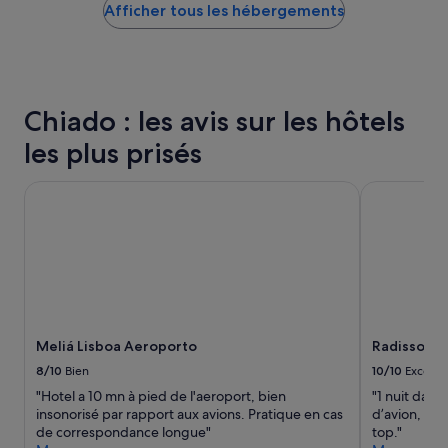
Afficher tous les hébergements
bas
o
trouvé
n
au
n
cours
é
des
.
24 dernières
L
Chiado : les avis sur les hôtels
heures
e
sur
b
les plus prisés
la
a
base
r
Meliá Lisboa Aeroporto
Radisson Bl
d’un
e
séjour
t
d’une
r
nuit
e
pour
s
2 adultes.
t
Les
a
prix
u
et
r
Meliá Lisboa Aeroporto
Radisson B
la
a
disponibilité
8/10
Bien
10/10
Excelle
n
sont
t
"Hotel a 10 mn à pied de l'aeroport, bien
"1 nuit dan
susceptibles
s
insonorisé par rapport aux avions. Pratique en cas
d’avion, pra
de
o
de correspondance longue"
top."
changer.