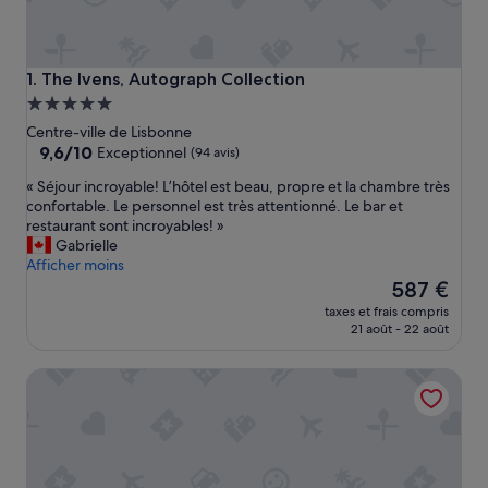
The Ivens, Autograph Collection
1. The Ivens, Autograph Collection
Hébergement
5.0 étoiles
Centre-ville de Lisbonne
9.6
9,6/10
Exceptionnel
(94 avis)
sur
«
« Séjour incroyable! L’hôtel est beau, propre et la chambre très
10,
S
confortable. Le personnel est très attentionné. Le bar et
Exceptionnel,
é
restaurant sont incroyables! »
(94 avis)
j
Gabrielle
o
Afficher moins
u
Le
587 €
r
nouveau
taxes et frais compris
i
prix
21 août - 22 août
n
est
c
de
Bairro Alto Hotel - The Leading Hotels of the World
r
587 €
o
y
a
b
l