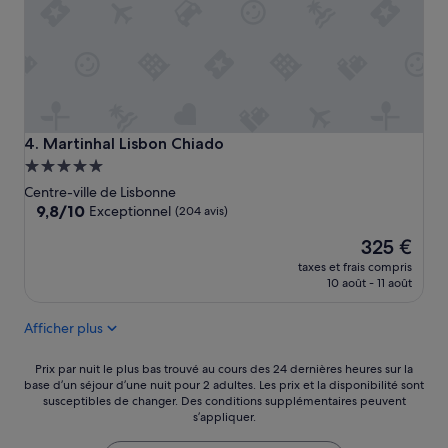
n
L
t
e
e
p
t
e
b
r
o
s
n
o
p
n
Martinhal Lisbon Chiado
4. Martinhal Lisbon Chiado
e
n
Hébergement
t
e
5.0 étoiles
Centre-ville de Lisbonne
i
l
9.8
9,8/10
t
Exceptionnel
e
(204 avis)
sur
-
s
Le
325 €
10,
d
t
nouveau
Exceptionnel,
é
t
taxes et frais compris
prix
(204 avis)
j
r
10 août - 11 août
est
e
è
de
u
s
Afficher plus
325 €
n
a
e
t
Prix
Prix par nuit le plus bas trouvé au cours des 24 dernières heures sur la
r
t
base d’un séjour d’une nuit pour 2 adultes. Les prix et la disponibilité sont
par
»
e
susceptibles de changer. Des conditions supplémentaires peuvent
nuit
n
s’appliquer.
le
t
plus
i