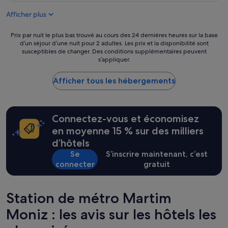
s
de
o
Afficher plus
t
159 €
n
a
:
f
Prix
Prix par nuit le plus bas trouvé au cours des 24 dernières heures sur la base
p
f
d’un séjour d’une nuit pour 2 adultes. Les prix et la disponibilité sont
par
e
susceptibles de changer. Des conditions supplémentaires peuvent
,
nuit
t
s’appliquer.
a
le
i
l
plus
t
w
Afficher tous les hébergements
bas
r
a
trouvé
é
y
au
f
s
cours
r
w
Connectez-vous et économisez
des
i
i
24 dernières
g
en moyenne 15 % sur des milliers
l
heures
é
d’hôtels
l
sur
r
i
Se
S’inscrire maintenant, c’est
la
a
n
base
connecter
gratuit
t
g
d’un
e
t
séjour
u
o
d’une
r
Station de métro Martim
h
nuit
b
e
pour
Moniz : les avis sur les hôtels les
o
l
2 adultes.
u
p
Les