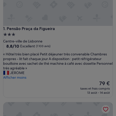
Pensão Praça da Figueira
1. Pensão Praça da Figueira
Hébergement
3.0 étoiles
Centre-ville de Lisbonne
8.8
8,8/10
Excellent
(1 103 avis)
sur
«
« Hôtel très bien placé Petit déjeuner très convenable Chambres
10,
H
propres - lit fait chaque jour A disposition : petit réfrigérateur
Excellent,
ô
bouilloire avec sachet de thé machine à café avec dosette Personnel
(1 103 avis)
t
très agréable »
e
JEROME
l
Afficher moins
t
Le
79 €
r
nouveau
taxes et frais compris
è
prix
13 août - 14 août
s
est
b
de
Inn Bairro Alto - BA Sweet
i
79 €
e
n