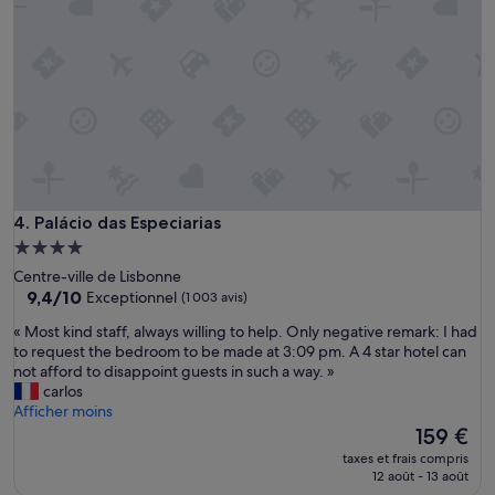
d
t
r
f
e
a
c
i
o
t
m
c
m
h
e
a
n
q
d
u
.
e
Palácio das Especiarias
4. Palácio das Especiarias
»
j
Hébergement
o
4.0 étoiles
u
Centre-ville de Lisbonne
9.4
r
9,4/10
Exceptionnel
(1 003 avis)
sur
A
«
« Most kind staff, always willing to help. Only negative remark: I had
10,
d
M
to request the bedroom to be made at 3:09 pm. A 4 star hotel can
Exceptionnel,
i
o
not afford to disappoint guests in such a way. »
(1 003 avis)
s
s
carlos
p
t
Afficher moins
o
k
Le
159 €
s
i
nouveau
i
taxes et frais compris
n
prix
t
12 août - 13 août
d
est
i