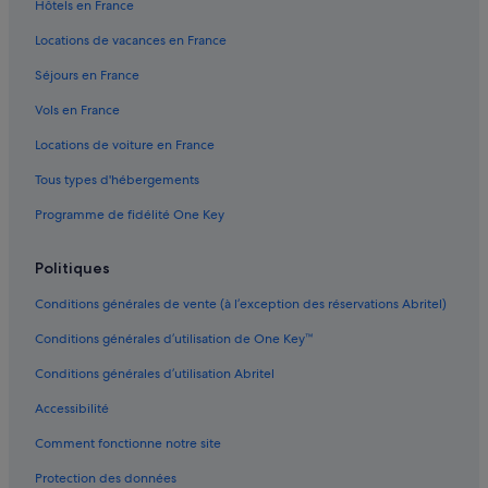
n
Hôtels en France
Couvent des Carmes : hôtels à proximité
o
Locations de vacances en France
t
District de Lisbonne : Agrotourisme
a
Séjours en France
f
District de Lisbonne : Auberges de jeunesse
f
Vols en France
District de Lisbonne : Auberges
o
r
Locations de voiture en France
District de Lisbonne : Chambres d’hôtes
d
t
Tous types d'hébergements
District de Lisbonne : Châteaux
o
Programme de fidélité One Key
District de Lisbonne : Maison d’hôtes
d
i
District de Lisbonne : hôtels Hôtels acceptant les animaux de
s
Politiques
compagnie
a
p
District de Lisbonne : hôtels Hôtels avec climatisation
Conditions générales de vente (à l’exception des réservations Abritel)
p
District de Lisbonne : hôtels Hôtels avec piscine
o
Conditions générales d’utilisation de One Key™
i
District de Lisbonne : hôtels Hôtels avec suites
Conditions générales d’utilisation Abritel
n
t
District de Lisbonne : hôtels Hôtels avec terrains de tennis
Accessibilité
g
District de Lisbonne : hôtels Hôtels de plage
u
Comment fonctionne notre site
e
District de Lisbonne : hôtels Hôtels d’affaires
s
Protection des données