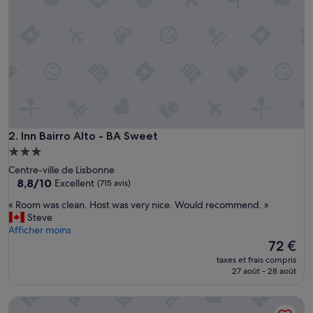
p
l
a
c
é
P
e
t
i
t
d
Inn Bairro Alto - BA Sweet
2. Inn Bairro Alto - BA Sweet
é
Hébergement
j
3.0 étoiles
Centre-ville de Lisbonne
e
8.8
8,8/10
Excellent
(715 avis)
u
sur
n
«
« Room was clean. Host was very nice. Would recommend. »
10,
e
R
Steve
Excellent,
r
o
Afficher moins
(715 avis)
t
o
Le
72 €
r
m
nouveau
è
taxes et frais compris
w
prix
27 août - 28 août
s
a
est
c
s
de
o
Be Lisbon Hostel Intendente
c
72 €
n