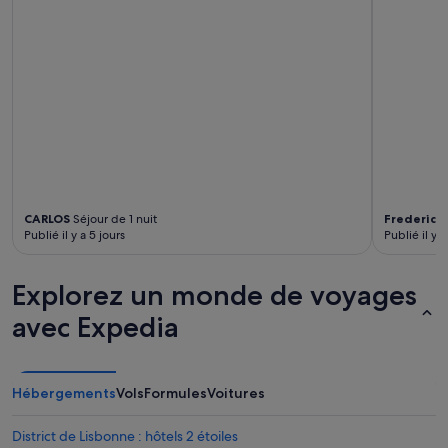
h
o
i
r
n
e
e
q
à
u
c
e
a
s
f
t
é
t
a
h
v
e
e
b
c
CARLOS
Séjour de 1 nuit
Frederic
Sé
e
Publié il y a 5 jours
Publié il y a
d
d
o
r
s
o
Explorez un monde de voyages
e
o
t
avec Expedia
m
t
t
e
o
P
b
e
Hébergements
Vols
Formules
Voitures
e
r
m
s
a
o
District de Lisbonne : hôtels 2 étoiles