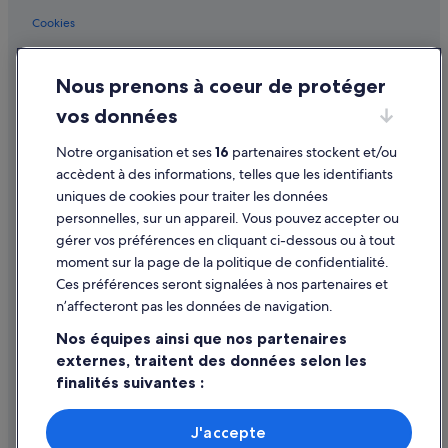
t
District de Lisbonne : hôtels Hôtels écologiques
s
Cookies
District de Lisbonne : hôtels Hôtels LGBTQIA+ friendly
i
Conditions générales d'utilisation
n
District de Lisbonne : hôtels Hôtels avec golf
s
Nous prenons à coeur de protéger
Mentions légales / Nous contacter
u
District de Lisbonne : hôtels Hôtels historiques
c
vos données
Directives de contenu et signalement de contenus
District de Lisbonne : hôtels Hôtels avec parc aquatique
h
a
Notre organisation et ses
16
partenaires stockent et/ou
District de Lisbonne : hôtels Hôtels familiaux
w
Aide
accèdent à des informations, telles que les identifiants
a
District de Lisbonne : hôtels Hôtels avec centre de fitness
uniques de cookies pour traiter les données
Assistance
y
personnelles, sur un appareil. Vous pouvez accepter ou
District de Lisbonne : hôtels Hôtels avec spa
.
Annuler votre vol
»
gérer vos préférences en cliquant ci-dessous ou à tout
District de Lisbonne : hôtels Hôtels pas chers
moment sur la page de la politique de confidentialité.
Annuler une réservation d'hôtel ou de location de vacances
District de Lisbonne : hôtels
Ces préférences seront signalées à nos partenaires et
Délais de remboursement
n’affecteront pas les données de navigation.
District de Lisbonne : Maisons de ville
Utiliser un bon de réduction Expedia
Nos équipes ainsi que nos partenaires
District de Lisbonne : Motels
externes, traitent des données selon les
Documents de voyage internationaux
District de Lisbonne : Pensions
finalités suivantes :
District de Lisbonne : Pousadas
Utiliser des données de géolocalisation précises. Analyser
activement les caractéristiques de l’appareil pour
District de Lisbonne : Résidences de vacances
J'accepte
l’identification. Stocker et/ou accéder à des informations