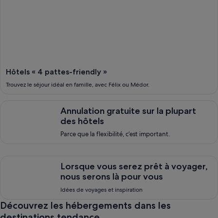
Hôtels « 4 pattes-friendly »
Trouvez le séjour idéal en famille, avec Félix ou Médor.
Annulation gratuite sur la plupart des hôtels, <span style="font
Annulation gratuite sur la plupart
des hôtels
Parce que la flexibilité, c’est important.
Lorsque vous serez pr&ecirc;t &agrave; voyager, nous serons 
Lorsque vous serez prêt à voyager,
nous serons là pour vous
Idées de voyages et inspiration
Découvrez les hébergements dans les
destinations tendance