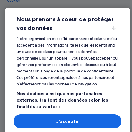
Cookies
Conditions générales d'utilisation
Nous prenons à coeur de protéger
Mentions légales / Nous contacter
vos données
Directives de contenu et signalement de contenus
Notre organisation et ses
16
partenaires stockent et/ou
Aide
accèdent à des informations, telles que les identifiants
uniques de cookies pour traiter les données
Assistance
personnelles, sur un appareil. Vous pouvez accepter ou
Annuler votre vol
gérer vos préférences en cliquant ci-dessous ou à tout
moment sur la page de la politique de confidentialité.
Annuler une réservation d'hôtel ou de location de vacances
Ces préférences seront signalées à nos partenaires et
Délais de remboursement
n’affecteront pas les données de navigation.
Utiliser un bon de réduction Expedia
Nos équipes ainsi que nos partenaires
externes, traitent des données selon les
Documents de voyage internationaux
finalités suivantes :
Utiliser des données de géolocalisation précises. Analyser
activement les caractéristiques de l’appareil pour
J'accepte
l’identification. Stocker et/ou accéder à des informations
Parmi les moyens de paiement acceptés sur expedia.fr figurent : American
sur un appareil. Publicités et contenu personnalisés,