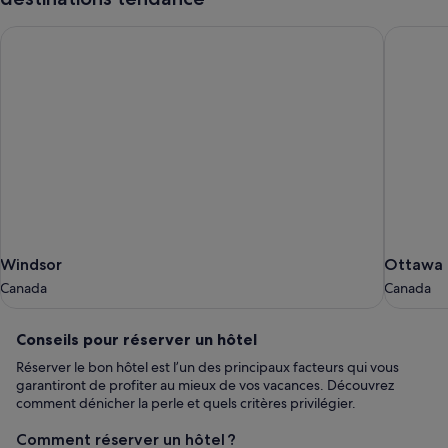
Windsor
Ottawa
Windsor
Ottawa
Windsor
Ottawa
Canada
Canada
Canada
Canada
Conseils
Conseils pour réserver un hôtel
pour
Réserver le bon hôtel est l’un des principaux facteurs qui vous
réserver
garantiront de profiter au mieux de vos vacances. Découvrez
un
comment dénicher la perle et quels critères privilégier.
hôtel
Comment réserver un hôtel ?