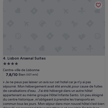
Lisbon Arsenal Suites
j
150 €
o
e
n
u
f
n
o
e
r
r
t
e
a
x
b
c
l
e
e
l
.
l
E
e
m
n
Lisbon Arsenal Suites
4. Lisbon Arsenal Suites
p
t
l
Hébergement
,
a
4.0 étoiles
Centre-ville de Lisbonne
p
c
7.8
7,8/10
Bien
(621 avis)
e
e
sur
r
m
«
« Je ne peux pas laisser un avis sur cet hotel car je n'y ai pas
10,
s
e
J
séjourné. Mon hébergement avait été annulé,pour cause de fuites
Bien,
o
n
e
de canalisations d'eau . J'ai été hébergé dans un autre hôtel
(621 avis)
n
t
n
appartenant au mème groupe Hôtel Infante Santo. Un peu éloigné
n
s
e
du centre historique ,m'obligeant à prendre les transports en
e
u
p
commun tous les jours. Mon séjour dans mon nouvel hôtel s'est bien
l
p
e