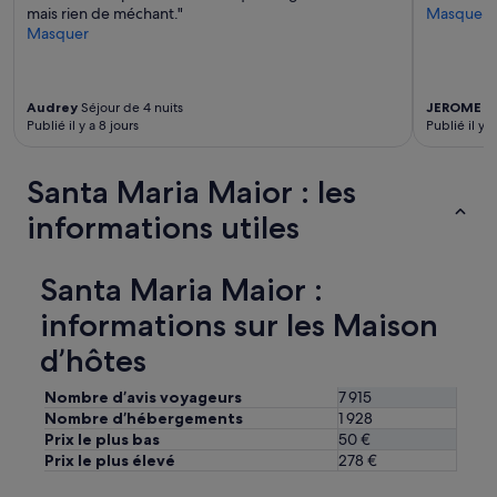
P
é
mais rien de méchant."
Masquer
u
.
Masquer
i
M
s
o
q
n
u
h
Audrey
Séjour de 4 nuits
JEROME
Sé
’
é
Publié il y a 8 jours
Publié il y 
i
b
l
e
s
r
Santa Maria Maior : les
’
g
informations utiles
a
e
g
m
i
e
t
Santa Maria Maior :
n
d
t
informations sur les Maison
’
a
u
v
d’hôtes
n
a
v
i
Nombre d’avis voyageurs
7 915
i
t
Nombre d’hébergements
1 928
e
é
u
Prix le plus bas
50 €
t
x
Prix le plus élevé
278 €
é
b
a