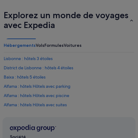
a
n
t
n
i
u
Explorez un monde de voyages
m
l
avec Expedia
e
é
n
,
t
p
o
o
n
Hébergements
Vols
Formules
Voitures
u
e
r
n
c
Lisbonne : hôtels 3 étoiles
t
a
e
District de Lisbonne : hôtels 4 étoiles
u
n
s
Baixa : hôtels 5 étoiles
d
e
b
d
Alfama : hôtels Hôtels avec parking
e
e
a
Alfama : hôtels Hôtels avec piscine
f
u
u
Alfama : hôtels Hôtels avec suites
c
i
o
t
Alfama : hôtels Hôtels-boutiques
u
e
p
Alfama : hôtels Hôtels de luxe
s
c
d
Alfama : hôtels Hôtels avec restaurant
e
e
Société