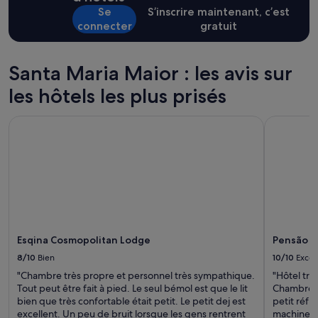
h
base
r
Se
S’inscrire maintenant, c’est
o
d’un
è
connecter
gratuit
t
séjour
s
e
d’une
a
l
nuit
i
c
pour
Santa Maria Maior : les avis sur
d
a
2 adultes.
a
r
les hôtels les plus prisés
Les
n
j
prix
t
e
et
Esqina Cosmopolitan Lodge
Pensão Pra
e
n
la
s
'
disponibilité
.
y
sont
P
a
susceptibles
e
i
de
t
p
changer.
i
a
Des
t
s
conditions
b
s
supplémentaires
Esqina Cosmopolitan Lodge
Pensão Pr
é
é
peuvent
m
j
s’appliquer.
8/10
Bien
10/10
Excel
o
o
"Chambre très propre et personnel très sympathique.
"Hôtel trè
l
u
Tout peut être fait à pied. Le seul bémol est que le lit
Chambres p
e
r
bien que très confortable était petit. Le petit dej est
petit réfr
.
n
excellent. Un peu de bruit lorsque les gens rentrent
machine à