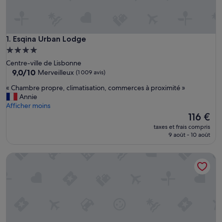
Esqina Urban Lodge
1. Esqina Urban Lodge
Hébergement
4.0 étoiles
Centre-ville de Lisbonne
9.0
9,0/10
Merveilleux
(1 009 avis)
sur
«
« Chambre propre, climatisation, commerces à proximité »
10,
C
Annie
Merveilleux,
h
Afficher moins
(1 009 avis)
a
Le
116 €
m
nouveau
taxes et frais compris
b
prix
9 août - 10 août
r
est
e
de
Largo da Sé - HOrigem
p
116 €
r
o
p
r
e
,
c