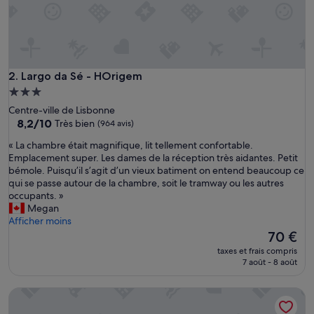
l
i
m
a
t
i
Largo da Sé - HOrigem
2. Largo da Sé - HOrigem
s
Hébergement
a
3.0 étoiles
Centre-ville de Lisbonne
t
8.2
8,2/10
Très bien
(964 avis)
i
sur
o
«
« La chambre était magnifique, lit tellement confortable.
10,
n
L
Emplacement super. Les dames de la réception très aidantes. Petit
Très
,
a
bémole. Puisqu’il s’agit d’un vieux batiment on entend beaucoup ce
bien,
c
c
qui se passe autour de la chambre, soit le tramway ou les autres
(964 avis)
o
h
occupants. »
m
a
Megan
m
m
Afficher moins
e
b
Le
70 €
r
r
nouveau
c
taxes et frais compris
e
prix
7 août - 8 août
e
é
est
s
t
de
à
Tesouro da Baixa by Shiadu
a
70 €
p
i
r