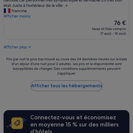
déroulé,car personnel très sympathique et serviable.En très bon
a
e
u
état.Juste à l'extérieur de la ville . »
u
r
x
francine
p
.
p
Afficher moins
e
L
a
Le
76 €
t
e
s
nouveau
i
taxes et frais compris
s
l
prix
17 août - 18 août
t
d
a
est
s
a
i
de
o
m
Afficher plus
s
76 €
i
e
s
n
s
e
Prix
Prix par nuit le plus bas trouvé au cours des 24 dernières heures sur la base
,
d
r
d’un séjour d’une nuit pour 2 adultes. Les prix et la disponibilité sont
par
»
e
susceptibles de changer. Des conditions supplémentaires peuvent
u
nuit
l
s’appliquer.
n
le
a
a
plus
r
v
Afficher tous les hébergements
bas
é
i
trouvé
c
s
au
e
s
cours
p
u
des
t
r
24 dernières
i
Connectez-vous et économisez
c
heures
o
e
sur
en moyenne 15 % sur des milliers
n
t
la
d’hôtels
t