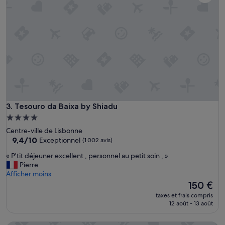
t
o
m
x
a
i
g
m
n
i
i
t
f
é
i
»
q
u
e
,
Tesouro da Baixa by Shiadu
3. Tesouro da Baixa by Shiadu
l
Hébergement
i
4.0 étoiles
Centre-ville de Lisbonne
t
9.4
9,4/10
Exceptionnel
(1 002 avis)
t
sur
e
«
« P'tit déjeuner excellent , personnel au petit soin , »
10,
l
P
Pierre
Exceptionnel,
l
'
Afficher moins
(1 002 avis)
e
t
Le
150 €
m
i
nouveau
e
taxes et frais compris
t
prix
12 août - 13 août
n
d
est
t
é
de
c