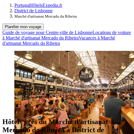
Portugal
Hôtels
Expedia.fr
District de Lisbonne
Marché d'artisanat Mercado da Ribeira
Planifier mon voyage
Guide de voyage pour Centre-ville de Lisbonne
Locations de voiture
à Marché d'artisanat Mercado da Ribeira
Vacances à Marché
d'artisanat Mercado da Ribeira
Hôtels près du Marché d'artisanat
Mercado da Ribeira à District de