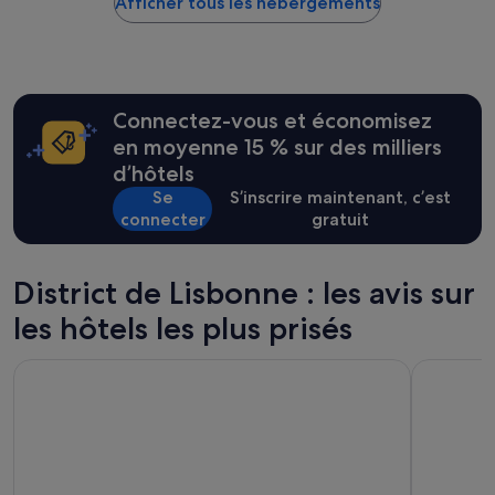
Afficher tous les hébergements
bas
.
trouvé
D
au
e
cours
u
des
x
24 dernières
i
Connectez-vous et économisez
heures
è
sur
en moyenne 15 % sur des milliers
m
la
d’hôtels
e
base
f
Se
S’inscrire maintenant, c’est
d’un
o
connecter
gratuit
séjour
i
d’une
s
nuit
i
pour
District de Lisbonne : les avis sur
c
2 adultes.
i
les hôtels les plus prisés
Les
e
prix
t
et
Meliá Lisboa Aeroporto
Radisson B
t
la
o
disponibilité
u
sont
j
susceptibles
o
de
u
changer.