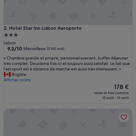
i
q
u
e
,
Hotel Star Inn Lisbon Aeroporto
2. Hotel Star Inn Lisbon Aeroporto
h
Hébergement
é
3.0 étoiles
Lisbon
b
9.2
9,2/10
Merveilleux
(3 162 avis)
e
sur
r
«
« Chambre grande et propre, personnel avenant, buffet déjeuner
10,
g
C
très complet. Deuxième fois ici et toujours aussi satisfait. Le fait que
Merveilleux,
e
h
l’aéroport est à distance de marche est aussi très intéressant. »
(3 162 avis)
m
a
Brigitte
e
m
Afficher moins
n
b
Le
178 €
t
r
nouveau
p
taxes et frais compris
e
prix
15 août - 16 août
r
g
est
o
r
de
p
Meliá Lisboa Aeroporto
a
178 €
r
n
e
d
»
e
e