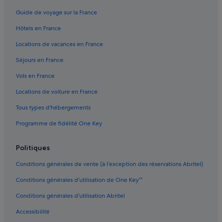
Chiado : hôtels Hôtels de luxe
Guide de voyage sur la France
Chiado : hôtels Hôtels pour faire du shopping
Hôtels en France
Chiado : hôtels Hôtels avec spa
Locations de vacances en France
Chiado : hôtels Hôtels tout compris
Séjours en France
Couvent des Carmes : hôtels à proximité
Vols en France
District de Lisbonne : Agrotourisme
Locations de voiture en France
District de Lisbonne : Appart’hôtels
Tous types d'hébergements
District de Lisbonne : Auberges de jeunesse
Programme de fidélité One Key
District de Lisbonne : Auberges
District de Lisbonne : Bateaux de croisière
Politiques
District de Lisbonne : Chambres d’hôtes
Conditions générales de vente (à l’exception des réservations Abritel)
District de Lisbonne : Châteaux
Conditions générales d’utilisation de One Key™
District de Lisbonne : Maison d’hôtes
Conditions générales d’utilisation Abritel
District de Lisbonne : hôtels Hôtels acceptant les animaux de
compagnie
Accessibilité