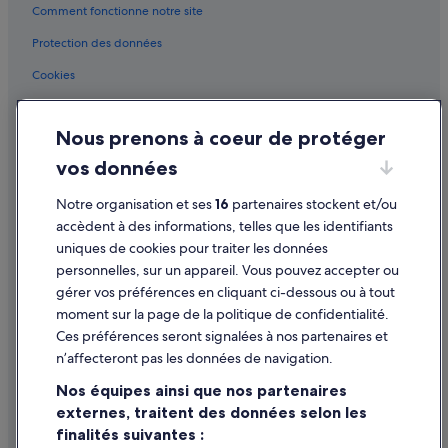
District de Lisbonne : Hôtels capsule
Comment fonctionne notre site
District de Lisbonne : hôtels Hôtels avec climatisation
Protection des données
District de Lisbonne : hôtels Hôtels avec suites
Cookies
District de Lisbonne : hôtels Hôtels avec terrains de tennis
Conditions générales d'utilisation
District de Lisbonne : hôtels Hôtels avec Wi-Fi
Nous prenons à coeur de protéger
Mentions légales / Nous contacter
District de Lisbonne : hôtels Hôtels d’affaires
vos données
Directives de contenu et signalement de contenus
District de Lisbonne : hôtels Hôtels dans un domaine viticole
Notre organisation et ses
16
partenaires stockent et/ou
District de Lisbonne : hôtels Hôtels-boutiques
Aide
accèdent à des informations, telles que les identifiants
District de Lisbonne : hôtels Hôtels écologiques
uniques de cookies pour traiter les données
Assistance
personnelles, sur un appareil. Vous pouvez accepter ou
District de Lisbonne : hôtels Hôtels LGBTQIA+ friendly
Annuler votre vol
gérer vos préférences en cliquant ci-dessous ou à tout
District de Lisbonne : hôtels Hôtels avec golf
moment sur la page de la politique de confidentialité.
Annuler une réservation d'hôtel ou de location de vacances
District de Lisbonne : hôtels Hôtels historiques
Ces préférences seront signalées à nos partenaires et
Délais de remboursement
n’affecteront pas les données de navigation.
District de Lisbonne : hôtels Hôtels avec parc aquatique
Utiliser un bon de réduction Expedia
Nos équipes ainsi que nos partenaires
District de Lisbonne : hôtels Hôtels familiaux
externes, traitent des données selon les
Documents de voyage internationaux
District de Lisbonne : hôtels Hôtels romantiques
finalités suivantes :