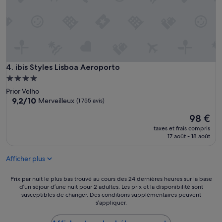
b
u
f
f
e
t
d
ibis Styles Lisboa Aeroporto
4. ibis Styles Lisboa Aeroporto
é
j
Hébergement
e
4.0 étoiles
Prior Velho
u
9.2
9,2/10
Merveilleux
(1 755 avis)
n
sur
e
Le
98 €
10,
r
nouveau
Merveilleux,
taxes et frais compris
t
prix
(1 755 avis)
17 août - 18 août
r
est
è
de
s
Afficher plus
98 €
c
o
Prix
Prix par nuit le plus bas trouvé au cours des 24 dernières heures sur la base
m
d’un séjour d’une nuit pour 2 adultes. Les prix et la disponibilité sont
par
p
susceptibles de changer. Des conditions supplémentaires peuvent
nuit
l
s’appliquer.
le
e
plus
t