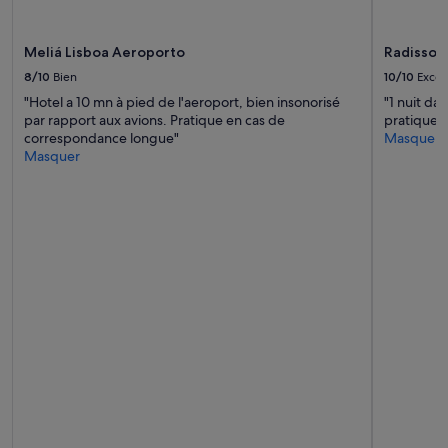
r
Des
s
conditions
a
supplémentaires
Meliá Lisboa Aeroporto
Radisson 
u
peuvent
s
s’appliquer.
8/10
Bien
10/10
Excel
s
"Hotel a 10 mn à pied de l'aeroport, bien insonorisé
"1 nuit da
i
par rapport aux avions. Pratique en cas de
pratique c
s
correspondance longue"
Masquer
a
Masquer
t
i
s
f
a
i
t
.
L
e
f
a
i
t
q
u