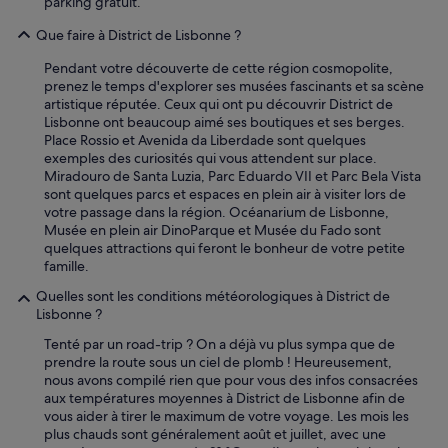
parking gratuit.
s
a
Que faire à District de Lisbonne ?
n
t
Pendant votre découverte de cette région cosmopolite,
.
prenez le temps d'explorer ses musées fascinants et sa scène
»
artistique réputée. Ceux qui ont pu découvrir District de
Lisbonne ont beaucoup aimé ses boutiques et ses berges.
Place Rossio et Avenida da Liberdade sont quelques
exemples des curiosités qui vous attendent sur place.
Miradouro de Santa Luzia, Parc Eduardo VII et Parc Bela Vista
sont quelques parcs et espaces en plein air à visiter lors de
votre passage dans la région. Océanarium de Lisbonne,
Musée en plein air DinoParque et Musée du Fado sont
quelques attractions qui feront le bonheur de votre petite
famille.
Quelles sont les conditions météorologiques à District de
Lisbonne ?
Tenté par un road-trip ? On a déjà vu plus sympa que de
prendre la route sous un ciel de plomb ! Heureusement,
nous avons compilé rien que pour vous des infos consacrées
aux températures moyennes à District de Lisbonne afin de
vous aider à tirer le maximum de votre voyage. Les mois les
plus chauds sont généralement août et juillet, avec une