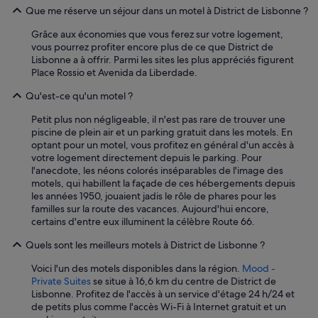
m
Que me réserve un séjour dans un motel à District de Lisbonne ?
a
r
Grâce aux économies que vous ferez sur votre logement,
c
vous pourrez profiter encore plus de ce que District de
h
Lisbonne a à offrir. Parmi les sites les plus appréciés figurent
e
Place Rossio et Avenida da Liberdade.
e
s
Qu'est-ce qu'un motel ?
t
a
Petit plus non négligeable, il n'est pas rare de trouver une
u
piscine de plein air et un parking gratuit dans les motels. En
s
optant pour un motel, vous profitez en général d'un accès à
s
votre logement directement depuis le parking. Pour
i
l'anecdote, les néons colorés inséparables de l'image des
t
motels, qui habillent la façade de ces hébergements depuis
r
les années 1950, jouaient jadis le rôle de phares pour les
è
familles sur la route des vacances. Aujourd'hui encore,
s
certains d'entre eux illuminent la célèbre Route 66.
i
Quels sont les meilleurs motels à District de Lisbonne ?
n
t
Voici l'un des motels disponibles dans la région.
Mood -
é
Private Suites
se situe à 16,6 km du centre de District de
r
Lisbonne. Profitez de l'accès à un service d'étage 24 h/24 et
e
de petits plus comme l'accès Wi-Fi à Internet gratuit et un
s