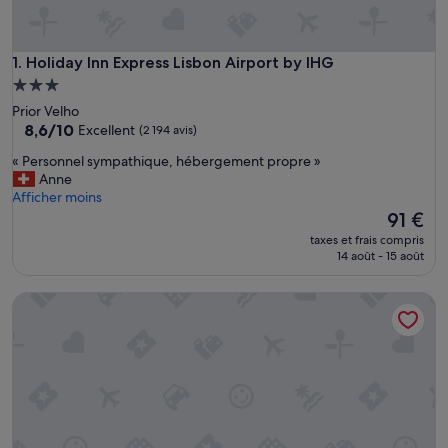
Holiday Inn Express Lisbon Airport by IHG
1. Holiday Inn Express Lisbon Airport by IHG
Hébergement
3.0 étoiles
Prior Velho
8.6
8,6/10
Excellent
(2 194 avis)
sur
«
« Personnel sympathique, hébergement propre »
10,
P
Anne
Excellent,
e
Afficher moins
(2 194 avis)
r
Le
91 €
s
nouveau
taxes et frais compris
o
prix
14 août - 15 août
n
est
n
de
Hotel Star Inn Lisbon Aeroporto
e
91 €
l
s
y
m
p
a
t
h