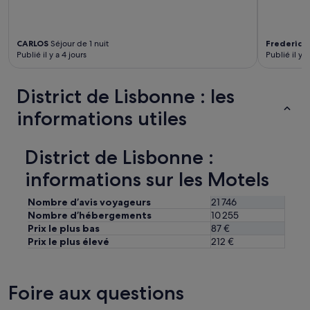
e
l
’
a
CARLOS
Séjour de 1 nuit
Frederic
Sé
é
Publié il y a 4 jours
Publié il y a
r
o
p
District de Lisbonne : les
o
informations utiles
r
t
e
s
District de Lisbonne :
t
informations sur les Motels
à
d
i
Nombre d’avis voyageurs
21 746
s
Nombre d’hébergements
10 255
t
Prix le plus bas
87 €
a
Prix le plus élevé
212 €
n
c
e
Foire aux questions
d
e