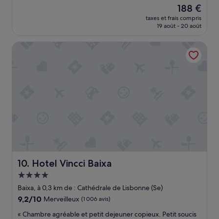
sur
s
Le
188 €
10,
t
nouveau
Exceptionnel,
taxes et frais compris
p
prix
19 août - 20 août
(1 003 avis)
a
est
s
de
Hotel Vincci Baixa
t
188 €
o
p
a
i
n
s
i
q
u
e
l
a
Hotel Vincci Baixa
10. Hotel Vincci Baixa
s
a
Hébergement
l
4.0 étoiles
Baixa, à 0,3 km de : Cathédrale de Lisbonne (Se)
l
9.2
9,2/10
Merveilleux
(1 006 avis)
e
sur
d
«
« Chambre agréable et petit dejeuner copieux. Petit soucis
10,
e