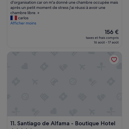
C
d'organisation car on m'a donné une chambre occupée mais
Merveilleux,
b
h
après un petit moment de stress j'ai réussi à avoir une
(1 006 avis)
a
a
chambre libre. »
i
m
carlos
n
b
Afficher moins
.
r
»
Le
156 €
e
nouveau
taxes et frais compris
a
prix
16 août - 17 août
g
est
r
de
Santiago de Alfama - Boutique Hotel
é
156 €
a
b
l
e
e
t
p
e
t
i
t
d
e
Santiago de Alfama - Boutique Hotel
11. Santiago de Alfama - Boutique Hotel
j