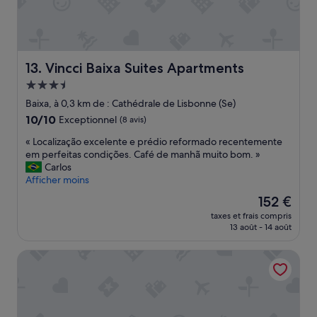
é
l
u
c
n
h
e
a
c
l
Vincci Baixa Suites Apartments
13. Vincci Baixa Suites Apartments
h
e
Hébergement
a
u
m
r
3.5 étoiles
Baixa, à 0,3 km de : Cathédrale de Lisbonne (Se)
b
e
10.0
10/10
Exceptionnel
(8 avis)
r
u
sur
e
x
«
« Localização excelente e prédio reformado recentemente
10,
o
e
L
em perfeitas condições. Café de manhã muito bom. »
Exceptionnel,
c
t
o
Carlos
(8 avis)
c
t
c
Afficher moins
u
r
a
Le
152 €
p
è
l
nouveau
é
s
taxes et frais compris
i
prix
e
p
13 août - 14 août
z
est
m
r
a
de
a
o
Solar Do Castelo, a Lisbon Heritage Collection
ç
152 €
i
f
ã
s
e
o
a
s
e
p
s
x
r
i