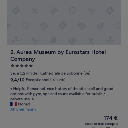
»
Aurea Museum by Eurostars Hotel Company
2. Aurea Museum by Eurostars Hotel
Company
Hébergement
5.0 étoiles
Sé, à 0,2 km de : Cathédrale de Lisbonne (Se)
9.4
9,4/10
Exceptionnel
(1 011 avis)
sur
«
« Helpful Personnel, nice history of the site itself and good
10,
H
options with gym, spa and sauna available for public /
Exceptionnel,
e
private use. »
(1 011 avis)
l
Nohad
p
Afficher moins
f
Le
174 €
u
nouveau
taxes et frais compris
l
prix