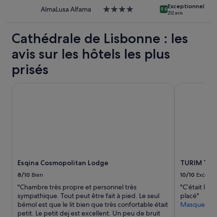
c
m
i
Exceptionnel
conditions
AlmaLusa Alfama
Hébergement
o
9.8
a
212 avis
b
supplémentaires
4.0 étoiles
m
n
l
peuvent
p
d
e
s’appliquer.
Cathédrale de Lisbonne : les
a
e
d
g
c
avis sur les hôtels les plus
'
n
e
e
e
t
prisés
n
m
h
t
e
ô
r
Esqina Cosmopolitan Lodge
TURIM Terre
n
t
e
t
e
d
e
l
a
t
.
n
i
A
s
n
l
c
s
l
e
t
e
l
a
z
Esqina Cosmopolitan Lodge
TURIM Terr
u
l
y
i
8/10
Bien
10/10
Excelle
l
l
-
a
e
"Chambre très propre et personnel très
"C’était lar
c
t
s
sympathique. Tout peut être fait à pied. Le seul
placé"
i
i
y
bémol est que le lit bien que très confortable était
Masquer
e
o
e
petit. Le petit dej est excellent. Un peu de bruit
n