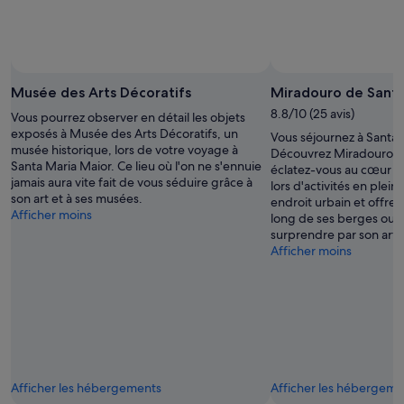
t
u
q
e
u
d
i
e
Photo prise par Joao Santana
é
Photo
l
t
libre
Musée des Arts Décoratifs
Miradouro de Santa
a
a
de
p
8.8/10 (25 avis)
Vous pourrez observer en détail les objets
i
droits
o
exposés à Musée des Arts Décoratifs, un
t
Vous séjournez à Santa 
prise
r
musée historique, lors de votre voyage à
d
Découvrez Miradouro de
par
t
Santa Maria Maior. Ce lieu où l'on ne s'ennuie
e
éclatez-vous au cœur d
Joao
e
jamais aura vite fait de vous séduire grâce à
c
lors d'activités en plein
Santana
p
son art et à ses musées.
o
endroit urbain et offre
r
Afficher moins
u
long de ses berges ou l
i
p
surprendre par son art.
n
e
Afficher moins
c
r
i
l
p
e
a
s
l
o
e
u
.
f
N
f
Afficher les hébergements
Afficher les hébergeme
o
l