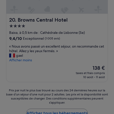
s
t
q
s
u
i
e
m
Browns Central Hotel
20. Browns Central Hotel
l
p
'
Hébergement
l
é
4.0 étoiles
e
Baixa, à 0,5 km de : Cathédrale de Lisbonne (Se)
d
m
9.4
9,4/10
Exceptionnel
(1 005 avis)
i
e
sur
f
n
«
« Nous avons passé un excellent séjour, on recommande cet
10,
i
t
N
hôtel. Allez y les yeux fermés. »
Exceptionnel,
c
m
o
gael
(1 005 avis)
e
a
u
Afficher moins
a
g
s
m
Le
138 €
n
a
a
nouveau
i
taxes et frais compris
v
n
prix
10 août - 11 août
f
o
q
est
i
n
u
de
q
s
é
138 €
Prix
Prix par nuit le plus bas trouvé au cours des 24 dernières heures sur la
u
p
d
base d’un séjour d’une nuit pour 2 adultes. Les prix et la disponibilité sont
par
e
a
'
susceptibles de changer. Des conditions supplémentaires peuvent
nuit
!
s
s’appliquer.
é
le
À
s
l
plus
c
é
e
Afficher tous les hébergements
bas