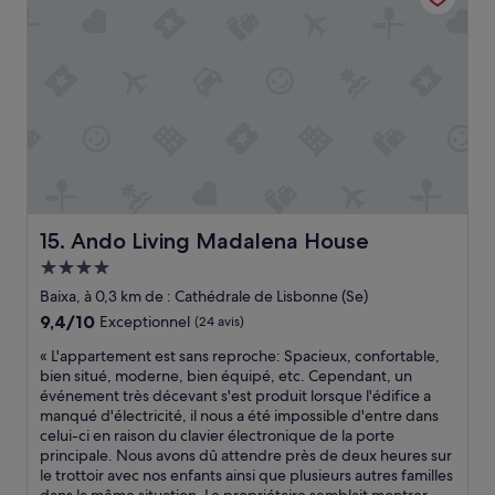
e
c
p
a
s
e
l
i
q
n
a
r
u
t
c
é
e
e
e
u
e
m
»
s
t
e
s
r
n
i
o
t
à
m
e
a
a
e
v
n
m
Ando Living Madalena House
o
15. Ando Living Madalena House
t
p
i
i
e
Hébergement
r
q
r
4.0 étoiles
Baixa, à 0,3 km de : Cathédrale de Lisbonne (Se)
u
u
f
n
e
9.4
9,4/10
Exceptionnel
(24 avis)
e
e
!
sur
i
«
« L'appartement est sans reproche: Spacieux, confortable,
c
»
10,
t
L
bien situé, moderne, bien équipé, etc. Cependant, un
h
Exceptionnel,
a
'
événement très décevant s'est produit lorsque l'édifice a
a
(24 avis)
s
a
manqué d'électricité, il nous a été impossible d'entre dans
m
c
p
celui-ci en raison du clavier électronique de la porte
b
o
p
principale. Nous avons dû attendre près de deux heures sur
r
n
a
le trottoir avec nos enfants ainsi que plusieurs autres familles
e
d
r