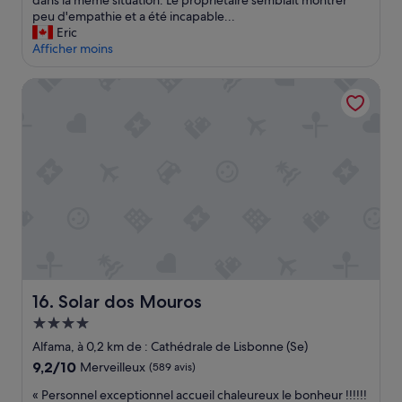
dans la même situation. Le propriétaire semblait montrer
l
i
t
peu d'empathie et a été incapable...
i
ç
e
Eric
b
õ
m
Afficher moins
r
e
e
e
s
n
.
Solar dos Mouros
.
t
»
C
e
a
s
f
t
é
s
d
a
e
n
m
s
a
r
n
e
h
p
ã
r
m
o
u
Solar dos Mouros
16. Solar dos Mouros
c
i
h
Hébergement
t
e
4.0 étoiles
o
Alfama, à 0,2 km de : Cathédrale de Lisbonne (Se)
:
b
9.2
9,2/10
Merveilleux
(589 avis)
S
o
sur
p
m
«
« Personnel exceptionnel accueil chaleureux le bonheur !!!!!!
10,