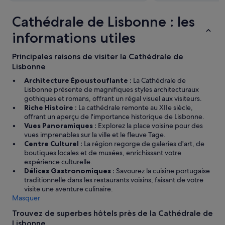
u
e
s
.
Cathédrale de Lisbonne : les
a
I
v
m
informations utiles
o
m
n
e
s
Principales raisons de visiter la Cathédrale de
u
d
Lisbonne
b
û
l
Architecture Époustouflante :
La Cathédrale de
a
e
Lisbonne présente de magnifiques styles architecturaux
t
r
gothiques et romans, offrant un régal visuel aux visiteurs.
t
e
Riche Histoire :
La cathédrale remonte au XIIe siècle,
e
f
offrant un aperçu de l'importance historique de Lisbonne.
n
a
Vues Panoramiques :
Explorez la place voisine pour des
d
i
vues imprenables sur la ville et le fleuve Tage.
r
t
Centre Culturel :
La région regorge de galeries d'art, de
e
à
boutiques locales et de musées, enrichissant votre
p
n
expérience culturelle.
r
e
Délices Gastronomiques :
Savourez la cuisine portugaise
è
u
traditionnelle dans les restaurants voisins, faisant de votre
s
f
visite une aventure culinaire.
d
t
Masquer
e
r
d
è
Trouvez de superbes hôtels près de la Cathédrale de
e
s
Lisbonne