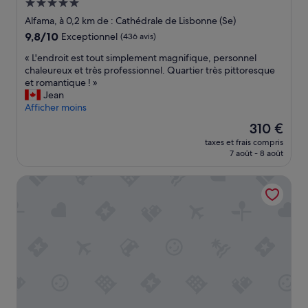
Hébergement
e
5.0 étoiles
u
Alfama, à 0,2 km de : Cathédrale de Lisbonne (Se)
n
9.8
9,8/10
Exceptionnel
(436 avis)
e
sur
r
«
« L'endroit est tout simplement magnifique, personnel
10,
c
L
chaleureux et très professionnel. Quartier très pittoresque
Exceptionnel,
o
'
et romantique ! »
(436 avis)
p
e
Jean
i
n
Afficher moins
e
d
Le
310 €
u
r
nouveau
x
taxes et frais compris
o
prix
7 août - 8 août
.
i
est
P
t
de
e
Pestana CR7 Lisboa
e
310 €
t
s
i
t
t
t
s
o
o
u
u
t
c
s
i
i
s
m
d
p