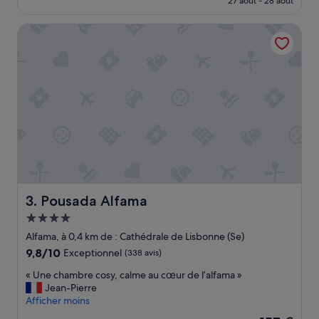
27 août - 28 août
P
est
e
de
Pousada Alfama
r
174 €
s
o
n
n
e
l
,
n
i
c
e
h
i
Pousada Alfama
3. Pousada Alfama
s
Hébergement
t
4.0 étoiles
o
Alfama, à 0,4 km de : Cathédrale de Lisbonne (Se)
r
9.8
9,8/10
Exceptionnel
(338 avis)
y
sur
o
«
« Une chambre cosy, calme au cœur de l’alfama »
10,
f
U
Jean-Pierre
Exceptionnel,
t
n
Afficher moins
(338 avis)
h
e