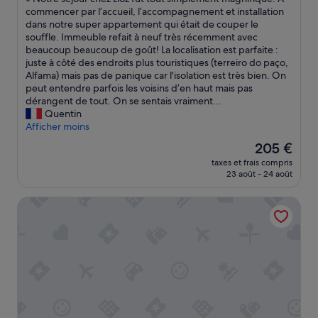
10,
è
N
commencer par l’accueil, l’accompagnement et installation
Exceptionnel,
s
o
dans notre super appartement qui était de couper le
(26 avis)
d
t
souffle. Immeuble refait à neuf très récemment avec
é
r
beaucoup beaucoup de goût! La localisation est parfaite :
c
e
juste à côté des endroits plus touristiques (terreiro do paço,
e
s
Alfama) mais pas de panique car l'isolation est très bien. On
v
é
peut entendre parfois les voisins d’en haut mais pas
a
j
dérangent de tout. On se sentais vraiment...
n
o
Quentin
t
u
Afficher moins
s
r
'
Le
205 €
c
e
nouveau
taxes et frais compris
h
s
prix
23 août - 24 août
e
t
est
z
p
de
Browns Central Hotel
L
r
205 €
i
o
o
d
z
u
f
i
u
t
t
l
t
o
o
r
u