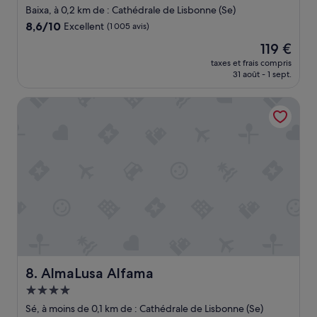
e
4.0 étoiles
Baixa, à 0,2 km de : Cathédrale de Lisbonne (Se)
e
8.6
8,6/10
Excellent
(1 005 avis)
t
sur
t
Le
119 €
10,
r
nouveau
Excellent,
taxes et frais compris
è
prix
31 août - 1 sept.
(1 005 avis)
s
est
b
de
AlmaLusa Alfama
o
119 €
n
p
e
t
i
t
d
é
j
e
u
n
AlmaLusa Alfama
8. AlmaLusa Alfama
e
r
Hébergement
.
4.0 étoiles
Sé, à moins de 0,1 km de : Cathédrale de Lisbonne (Se)
M