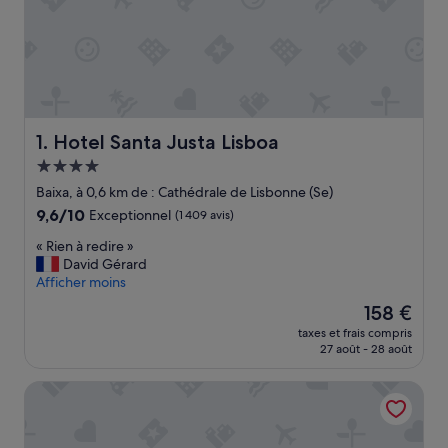
Hotel Santa Justa Lisboa
1. Hotel Santa Justa Lisboa
Hébergement
4.0 étoiles
Baixa, à 0,6 km de : Cathédrale de Lisbonne (Se)
9.6
9,6/10
Exceptionnel
(1 409 avis)
sur
«
« Rien à redire »
10,
R
David Gérard
Exceptionnel,
i
Afficher moins
(1 409 avis)
e
Le
158 €
n
nouveau
taxes et frais compris
à
prix
27 août - 28 août
r
est
e
de
Aurea Museum by Eurostars Hotel Company
d
158 €
i
r
e