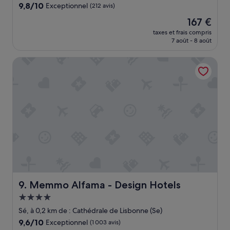
9.8
9,8/10
a
Exceptionnel
(212 avis)
sur
i
Le
167 €
10,
s
nouveau
Exceptionnel,
taxes et frais compris
p
prix
7 août - 8 août
(212 avis)
o
est
u
de
Memmo Alfama - Design Hotels
r
167 €
l
e
p
r
i
x
l
a
l
i
t
e
r
Memmo Alfama - Design Hotels
9. Memmo Alfama - Design Hotels
i
Hébergement
e
4.0 étoiles
n
Sé, à 0,2 km de : Cathédrale de Lisbonne (Se)
’
9.6
9,6/10
Exceptionnel
(1 003 avis)
e