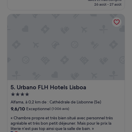
w
l
prix
26 août - 27 août
(333 avis)
i
’
est
t
a
de
Urbano FLH Hotels Lisboa
h
l
157 €
g
f
y
a
m
m
,
a
s
»
p
a
a
n
d
s
a
Urbano FLH Hotels Lisboa
5. Urbano FLH Hotels Lisboa
u
n
Hébergement
a
4.0 étoiles
Alfama, à 0,2 km de : Cathédrale de Lisbonne (Se)
a
9.6
9,6/10
v
Exceptionnel
(1 006 avis)
sur
a
«
« Chambre propre et très bien situé avec personnel très
10,
i
C
agréable et très bon petit déjeuner. Mais pour le prix la
Exceptionnel,
l
h
literie n’est pas top ainsi que la salle de bain. »
(1 006 avis)
a