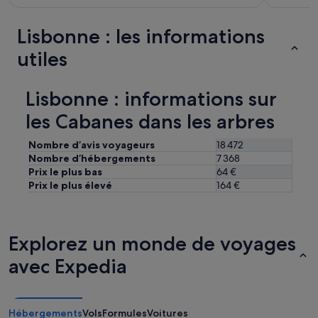
n
e
c
Lisbonne : les informations
o
utiles
u
r
i
n
Lisbonne : informations sur
t
les Cabanes dans les arbres
é
r
i
Nombre d’avis voyageurs
18 472
e
Nombre d’hébergements
7 368
u
Prix le plus bas
64 €
r
Prix le plus élevé
164 €
e
d
é
p
Explorez un monde de voyages
a
s
avec Expedia
s
a
n
t
Hébergements
Vols
Formules
Voitures