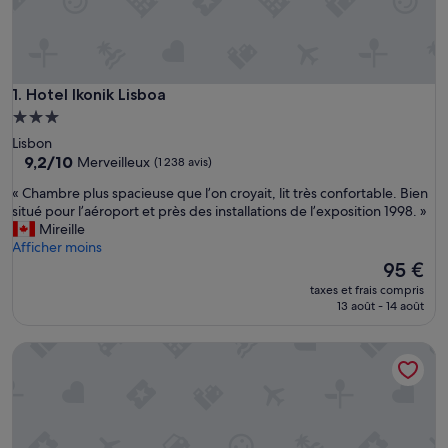
Hotel Ikonik Lisboa
1. Hotel Ikonik Lisboa
Hébergement
3.0 étoiles
Lisbon
9.2
9,2/10
Merveilleux
(1 238 avis)
sur
«
« Chambre plus spacieuse que l’on croyait, lit très confortable. Bien
10,
C
situé pour l’aéroport et près des installations de l’exposition 1998. »
Merveilleux,
h
Mireille
(1 238 avis)
a
Afficher moins
m
Le
95 €
b
nouveau
taxes et frais compris
r
prix
13 août - 14 août
e
est
p
de
Moxy Lisboa Oriente
l
95 €
u
s
s
p
a