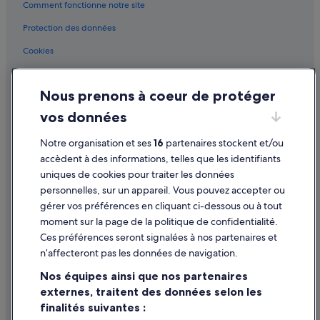
Comment fonctionne notre site
»
District de Lisbonne : hôtels Hôtels avec Wi-Fi
Protection des données
District de Lisbonne : hôtels Hôtels de plage
Cookies
District de Lisbonne : hôtels Hôtels-boutiques
Conditions générales d'utilisation
District de Lisbonne : hôtels Hôtels LGBTQIA+ friendly
Nous prenons à coeur de protéger
Mentions légales / Nous contacter
District de Lisbonne : hôtels Hôtels historiques
vos données
Directives de contenu et signalement de contenus
District de Lisbonne : hôtels Hôtels avec parc aquatique
Notre organisation et ses
16
partenaires stockent et/ou
District de Lisbonne : hôtels Hôtels romantiques
Aide
accèdent à des informations, telles que les identifiants
District de Lisbonne : hôtels Hôtels safari
uniques de cookies pour traiter les données
Assistance
personnelles, sur un appareil. Vous pouvez accepter ou
District de Lisbonne : hôtels Hôtels avec centre de fitness
Annuler votre vol
gérer vos préférences en cliquant ci-dessous ou à tout
District de Lisbonne : hôtels Hôtels avec spa
moment sur la page de la politique de confidentialité.
Annuler une réservation d'hôtel ou de location de vacances
District de Lisbonne : hôtels Hôtels avec vue sur l’océan
Ces préférences seront signalées à nos partenaires et
Délais de remboursement
n’affecteront pas les données de navigation.
District de Lisbonne : hôtels Hôtels avec bains à remous
Utiliser un bon de réduction Expedia
Nos équipes ainsi que nos partenaires
District de Lisbonne : hôtels Hôtels pas chers
externes, traitent des données selon les
Documents de voyage internationaux
District de Lisbonne : hôtels Séjours réservés aux adultes
finalités suivantes :
District de Lisbonne : hôtels