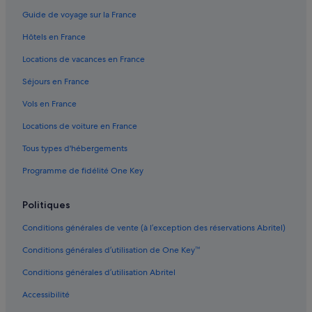
s
District de Lisbonne : Agrotourisme
Guide de voyage sur la France
a
District de Lisbonne : Appart’hôtels
t
Hôtels en France
t
District de Lisbonne : Auberges de jeunesse
r
Locations de vacances en France
a
District de Lisbonne : Auberges
c
Séjours en France
District de Lisbonne : Bateaux de croisière
t
Vols en France
i
District de Lisbonne : Chambres d’hôtes
o
Locations de voiture en France
n
District de Lisbonne : Châteaux
s
Tous types d'hébergements
District de Lisbonne : Maison d’hôtes
t
o
Programme de fidélité One Key
District de Lisbonne : hôtels Hôtels acceptant les animaux de
u
compagnie
r
Politiques
i
District de Lisbonne : Hôtels capsule
s
District de Lisbonne : hôtels Hôtels avec climatisation
Conditions générales de vente (à l’exception des réservations Abritel)
t
i
District de Lisbonne : hôtels Hôtels avec parking
Conditions générales d’utilisation de One Key™
q
u
District de Lisbonne : hôtels Hôtels avec piscine
Conditions générales d’utilisation Abritel
e
District de Lisbonne : hôtels Hôtels avec suites
s
Accessibilité
.
District de Lisbonne : hôtels Hôtels avec terrains de tennis