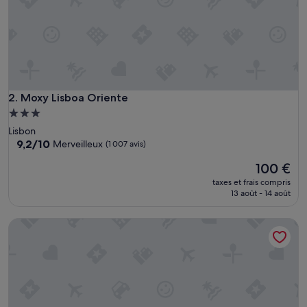
c
i
e
u
s
e
q
u
Moxy Lisboa Oriente
2. Moxy Lisboa Oriente
e
Hébergement
l
3.0 étoiles
Lisbon
’
9.2
9,2/10
Merveilleux
(1 007 avis)
o
sur
n
Le
100 €
10,
c
nouveau
Merveilleux,
r
taxes et frais compris
prix
(1 007 avis)
13 août - 14 août
o
est
y
de
a
Dorma Saldanha
100 €
i
t
,
l
i
t
t