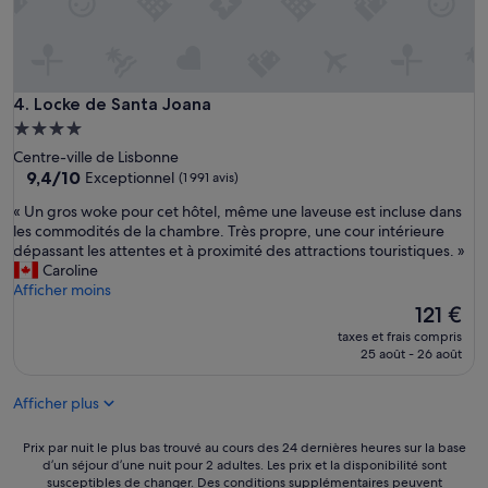
o
u
r
l
’
Locke de Santa Joana
4. Locke de Santa Joana
a
Hébergement
é
4.0 étoiles
r
Centre-ville de Lisbonne
9.4
o
9,4/10
Exceptionnel
(1 991 avis)
sur
p
«
« Un gros woke pour cet hôtel, même une laveuse est incluse dans
10,
o
U
les commodités de la chambre. Très propre, une cour intérieure
Exceptionnel,
r
n
dépassant les attentes et à proximité des attractions touristiques. »
(1 991 avis)
t
g
Caroline
e
r
Afficher moins
t
o
Le
121 €
p
s
nouveau
r
taxes et frais compris
w
prix
è
25 août - 26 août
o
est
s
k
de
d
Afficher plus
e
121 €
e
p
s
o
Prix
Prix par nuit le plus bas trouvé au cours des 24 dernières heures sur la base
i
u
d’un séjour d’une nuit pour 2 adultes. Les prix et la disponibilité sont
par
n
susceptibles de changer. Des conditions supplémentaires peuvent
r
nuit