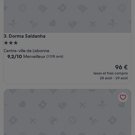
r
è
s
c
o
n
Dorma Saldanha
3. Dorma Saldanha
f
o
Hébergement
r
3.0 étoiles
Centre-ville de Lisbonne
t
9.2
9,2/10
Merveilleux
(1 018 avis)
a
sur
b
Le
96 €
10,
l
nouveau
Merveilleux,
taxes et frais compris
e
prix
(1 018 avis)
28 août - 29 août
.
est
B
de
Locke de Santa Joana
i
96 €
e
n
s
i
t
u
é
p