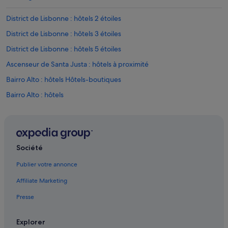
l
e
District de Lisbonne : hôtels 2 étoiles
s
a
District de Lisbonne : hôtels 3 étoiles
t
t
District de Lisbonne : hôtels 5 étoiles
e
Ascenseur de Santa Justa : hôtels à proximité
n
t
Bairro Alto : hôtels Hôtels-boutiques
e
s
Bairro Alto : hôtels
e
Baixa : hôtels Hôtels d’affaires
t
à
Baixa : hôtels Hôtels-boutiques
p
r
Baixa : hôtels Hôtels de luxe
Société
o
Chiado : hôtels Hôtels avec suites
x
Publier votre annonce
i
Chiado : hôtels Hôtels-boutiques
m
Affiliate Marketing
i
Chiado : hôtels Hôtels de luxe
t
Presse
Chiado : hôtels Hôtels avec spa
é
d
Chiado : hôtels
Explorer
e