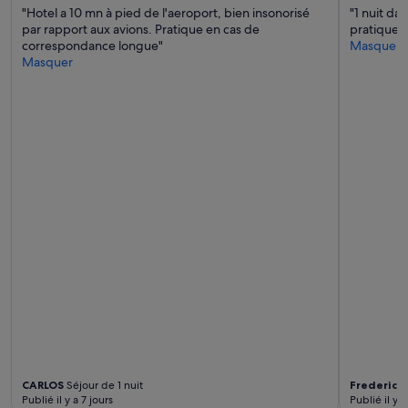
s
"Hotel a 10 mn à pied de l'aeroport, bien insonorisé
"1 nuit da
d
par rapport aux avions. Pratique en cas de
pratique c
e
correspondance longue"
Masquer
l
Masquer
a
c
h
a
m
b
r
e
.
T
r
è
s
p
r
o
p
r
e
,
CARLOS
Séjour de 1 nuit
Frederic
Sé
u
Publié il y a 7 jours
Publié il y a