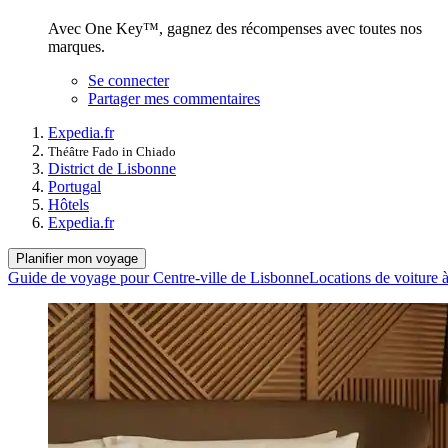
Avec One Key™, gagnez des récompenses avec toutes nos
marques.
Se connecter
Partager mes commentaires
Expedia.fr
Théâtre Fado in Chiado
District de Lisbonne
Portugal
Hôtels
Expedia.fr
Planifier mon voyage
Guide de voyage pour Centre-ville de Lisbonne
Locations de voiture 